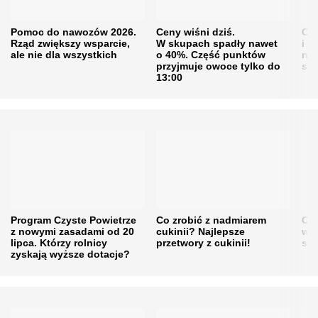
Pomoc do nawozów 2026.
Ceny wiśni dziś.
Cen
Rząd zwiększy wsparcie,
W skupach spadły nawet
i s
ale nie dla wszystkich
o 40%. Część punktów
naw
przyjmuje owoce tylko do
sku
13:00
Program Czyste Powietrze
Co zrobić z nadmiarem
Cen
z nowymi zasadami od 20
cukinii? Najlepsze
w h
lipca. Którzy rolnicy
przetwory z cukinii!
się
zyskają wyższe dotacje?