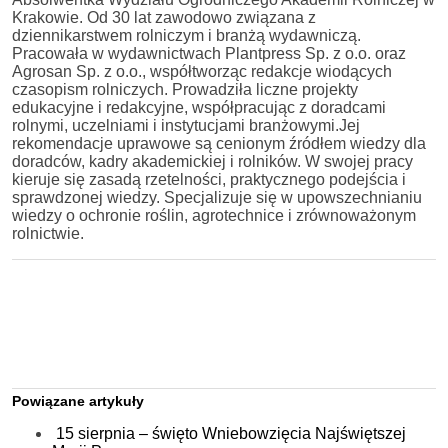
Krakowie. Od 30 lat zawodowo związana z
dziennikarstwem rolniczym i branżą wydawniczą.
Pracowała w wydawnictwach Plantpress Sp. z o.o. oraz
Agrosan Sp. z o.o., współtworząc redakcje wiodących
czasopism rolniczych. Prowadziła liczne projekty
edukacyjne i redakcyjne, współpracując z doradcami
rolnymi, uczelniami i instytucjami branżowymi.Jej
rekomendacje uprawowe są cenionym źródłem wiedzy dla
doradców, kadry akademickiej i rolników. W swojej pracy
kieruje się zasadą rzetelności, praktycznego podejścia i
sprawdzonej wiedzy. Specjalizuje się w upowszechnianiu
wiedzy o ochronie roślin, agrotechnice i zrównoważonym
rolnictwie.
Powiązane artykuły
15 sierpnia – święto Wniebowzięcia Najświętszej