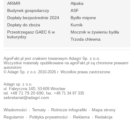
ARiMR
Alpaka
Budynek gospodarczy
ASF
Dopłaty bezpośrednie 2024
Bydło mięsne
Dopłaty do zboża
Kurnik
Przestrzegasz GAEC 6 w
Mocznik w żywieniu bydła
kukurydzy
Trzoda chlewna
AgroFakt.pl jest znakiem towarowym
Adagri Sp. z o.o.
Wszystkie materiały opublikowane na agroFakt.pl są chronione prawami
autorskimi
© Adagri Sp. z o.o. 2010-2026 r. Wszelkie prawa zastrzeżone.
Adagri sp. z o.o.
ul. Fabryczna 14D, 53-609 Wrocław
tel.
+48 71 79 20 690
, fax. +48 71 34 97 335
sekretariat@adagri.com
Wiadomości
Tematy
Rolnicze infografiki
Mapa strony
Regulamin
Polityka prywatności
Reklama
Redakcja