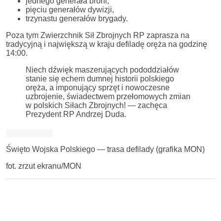
jednego generała broni,
pięciu generałów dywizji,
trzynastu generałów brygady.
Poza tym Zwierzchnik Sił Zbrojnych RP zaprasza na
tradycyjną i największą w kraju defiladę oręża na godzinę
14:00.
Niech dźwięk maszerujących pododdziałów
stanie się echem dumnej historii polskiego
oręża, a imponujący sprzęt i nowoczesne
uzbrojenie, świadectwem przełomowych zmian
w polskich Siłach Zbrojnych! — zachęca
Prezydent RP Andrzej Duda.
Święto Wojska Polskiego — trasa defilady (grafika MON)
fot. zrzut ekranu/MON