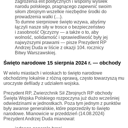
zagrożenia elit politycznych i wspólny wysiłek
narodu polskiego, pragnącego zapewnić swoim
siłom zbrojnym wszelkie niezbędne środki do
prowadzenia walki (…).
To dumne sierpniowe święto wzywa, abyśmy
łączyli nasze siły w trosce o bezpieczeństwo
i zasobność Ojczyzny — a także o to, aby
wolność, solidarność i sprawiedliwość były jej
najwyższymi prawami — pisze Prezydent RP
Andrzej Duda w liście z okazji 104. rocznicy
Bitwy Warszawskiej.
Święto narodowe 15 sierpnia 2024 r. — obchody
W wielu miastach i wioskach to święto narodowe
obchodzimy lokalnie z różną oprawą, często towarzyszą mu
uroczyste defilady z udziałem wojska.
Prezydent RP, Zwierzchnik Sił Zbrojnych RP obchody
Święta Wojska Polskiego rozpoczyna już dużo wcześniej
odwiedzinami w jednostkach. Poza tym jednym z punktów
były awanse generalskie, które poprzedziły to święto
narodowe. Mianowicie w przeddzień (14.08.2024)
Prezydent Andrzej Duda mianował: