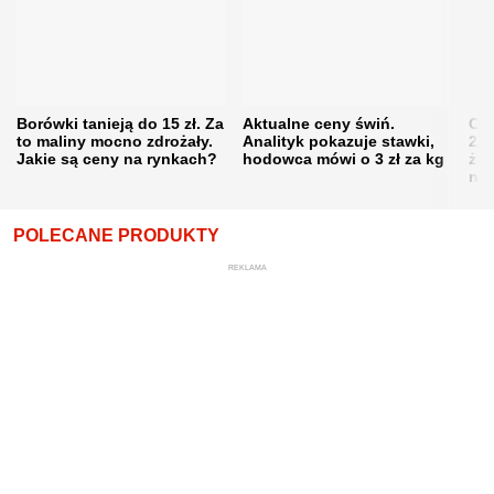
Borówki tanieją do 15 zł. Za
Aktualne ceny świń.
Cen
to maliny mocno zdrożały.
Analityk pokazuje stawki,
202
Jakie są ceny na rynkach?
hodowca mówi o 3 zł za kg
żni
nie
POLECANE PRODUKTY
REKLAMA