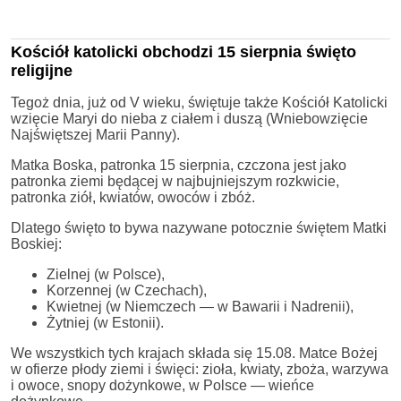
Kościół katolicki obchodzi 15 sierpnia święto
religijne
Tegoż dnia, już od V wieku, świętuje także Kościół Katolicki
wzięcie Maryi do nieba z ciałem i duszą (Wniebowzięcie
Najświętszej Marii Panny).
Matka Boska, patronka 15 sierpnia, czczona jest jako
patronka ziemi będącej w najbujniejszym rozkwicie,
patronka ziół, kwiatów, owoców i zbóż.
Dlatego święto to bywa nazywane potocznie świętem Matki
Boskiej:
Zielnej (w Polsce),
Korzennej (w Czechach),
Kwietnej (w Niemczech — w Bawarii i Nadrenii),
Żytniej (w Estonii).
We wszystkich tych krajach składa się 15.08. Matce Bożej
w ofierze płody ziemi i święci: zioła, kwiaty, zboża, warzywa
i owoce, snopy dożynkowe, w Polsce — wieńce