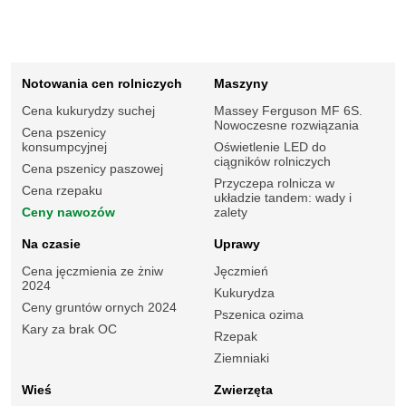
Notowania cen rolniczych
Maszyny
Cena kukurydzy suchej
Massey Ferguson MF 6S.
Nowoczesne rozwiązania
Cena pszenicy
konsumpcyjnej
Oświetlenie LED do
ciągników rolniczych
Cena pszenicy paszowej
Przyczepa rolnicza w
Cena rzepaku
układzie tandem: wady i
Ceny nawozów
zalety
Na czasie
Uprawy
Cena jęczmienia ze żniw
Jęczmień
2024
Kukurydza
Ceny gruntów ornych 2024
Pszenica ozima
Kary za brak OC
Rzepak
Ziemniaki
Wieś
Zwierzęta