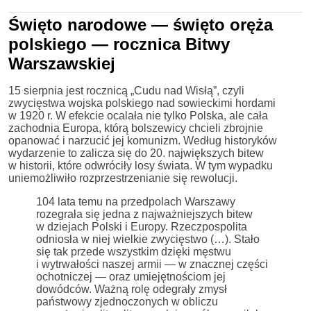
Święto narodowe — święto oręża
polskiego — rocznica Bitwy
Warszawskiej
15 sierpnia jest rocznicą „Cudu nad Wisłą”, czyli
zwycięstwa wojska polskiego nad sowieckimi hordami
w 1920 r. W efekcie ocalała nie tylko Polska, ale cała
zachodnia Europa, którą bolszewicy chcieli zbrojnie
opanować i narzucić jej komunizm. Według historyków
wydarzenie to zalicza się do 20. największych bitew
w historii, które odwróciły losy świata. W tym wypadku
uniemożliwiło rozprzestrzenianie się rewolucji.
104 lata temu na przedpolach Warszawy
rozegrała się jedna z najważniejszych bitew
w dziejach Polski i Europy. Rzeczpospolita
odniosła w niej wielkie zwycięstwo (…). Stało
się tak przede wszystkim dzięki męstwu
i wytrwałości naszej armii — w znacznej części
ochotniczej — oraz umiejętnościom jej
dowódców. Ważną rolę odegrały zmysł
państwowy zjednoczonych w obliczu