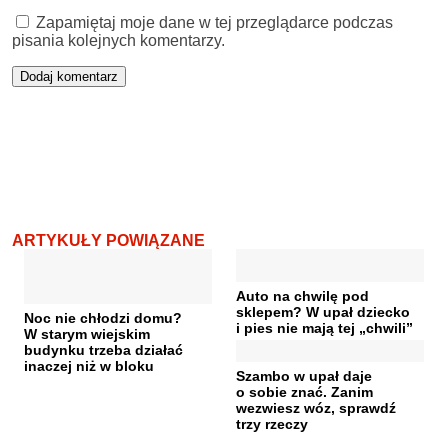
Zapamiętaj moje dane w tej przeglądarce podczas
pisania kolejnych komentarzy.
ARTYKUŁY POWIĄZANE
Auto na chwilę pod
sklepem? W upał dziecko
Noc nie chłodzi domu?
i pies nie mają tej „chwili”
W starym wiejskim
budynku trzeba działać
inaczej niż w bloku
Szambo w upał daje
o sobie znać. Zanim
wezwiesz wóz, sprawdź
trzy rzeczy