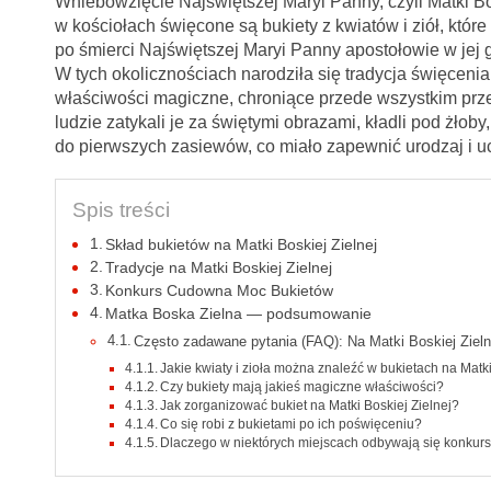
Wniebowzięcie Najświętszej Maryi Panny, czyli Matki Bo
w kościołach święcone są bukiety z kwiatów i ziół, które
po śmierci Najświętszej Maryi Panny apostołowie w jej gr
W tych okolicznościach narodziła się tradycja święceni
właściwości magiczne, chroniące przede wszystkim prz
ludzie zatykali je za świętymi obrazami, kładli pod żło
do pierwszych zasiewów, co miało zapewnić urodzaj i u
Spis treści
Skład bukietów na Matki Boskiej Zielnej
Tradycje na Matki Boskiej Zielnej
Konkurs Cudowna Moc Bukietów
Matka Boska Zielna — podsumowanie
Często zadawane pytania (FAQ): Na Matki Boskiej Zieln
Jakie kwiaty i zioła można znaleźć w bukietach na Matki
Czy bukiety mają jakieś magiczne właściwości?
Jak zorganizować bukiet na Matki Boskiej Zielnej?
Co się robi z bukietami po ich poświęceniu?
Dlaczego w niektórych miejscach odbywają się konkur