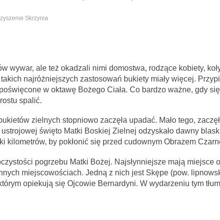
rzyszenie Skrzynia
ów wywar, ale też okadzali nimi domostwa, rodzące kobiety, koły
 takich najróżniejszych zastosowań bukiety miały więcej. Przyp
poświęcone w oktawę Bożego Ciała. Co bardzo ważne, gdy się 
rostu spalić.
a bukietów zielnych stopniowo zaczęła upadać. Mało tego, zaczę
 ustrojowej święto Matki Boskiej Zielnej odzyskało dawny blas
tki kilometrów, by pokłonić się przed cudownym Obrazem Czar
czystości pogrzebu Matki Bożej. Najsłynniejsze mają miejsce 
nnych miejscowościach. Jedną z nich jest Skępe (pow. lipnowsk
którym opiekują się Ojcowie Bernardyni. W wydarzeniu tym tłum