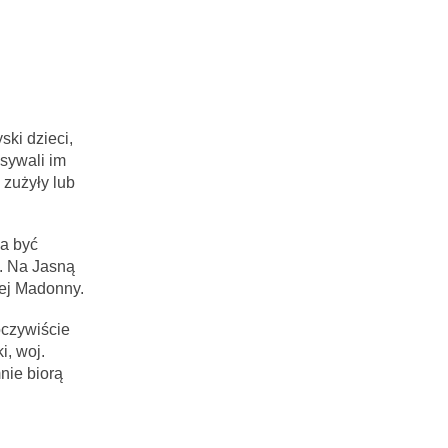
ski dzieci,
isywali im
zużyły lub
ła być
k. Na Jasną
nej Madonny.
oczywiście
i, woj.
nie biorą