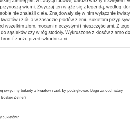
skiej Zielnej jest w tradycji ludowej bardzo ważnym świętem. 
 przynoszą wierni. Zwyczaj ten wiąże się z legendą, według które
obie nie znaleźli ciała. Znajdowały się w nim wyłącznie kwiaty 
a kwiatów i ziół, a w zasadzie płodów ziemi. Bukietom przypisy
ed wszelkim złem, mocami nieczystymi i nieszczęściami. Z teg
by, do sąsieków czy w róg stodoły. Wykruszone z kłosów ziarno d
chronić zboże przed szkodnikami.
ej święcimy bukiety z kwiatów i ziół, by podziękować Bogu za cud natury
 Boskiej Zielnej?
sy bukietów?