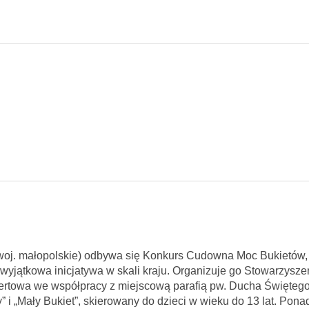
, woj. małopolskie) odbywa się Konkurs Cudowna Moc Bukietów, 
 wyjątkowa inicjatywa w skali kraju. Organizuje go Stowarzyszen
ertowa we współpracy z miejscową parafią pw. Ducha Świętego
 i „Mały Bukiet”, skierowany do dzieci w wieku do 13 lat. Pona