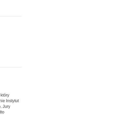
który
ie Instytut
. Jury
dto