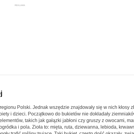
REKLAMA
j
regionu Polski. Jednak wszędzie znajdowały się w nich kłosy zb
biety i dzieci. Początkowo do bukietów nie dokładały ziemniak
h elementów, takich jak gałązki jabłoni czy gruszy z owocami, m
ogródka i pola. Zioła to: mięta, ruta, dziewanna, lebioda, krwaw
gły trafić rośliny trujące. Taki bukiet, często dość okazały, zwi