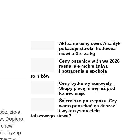
Aktualne ceny świń. Analityk
pokazuje stawki, hodowca
mówi o 3 zł za kg
Ceny pszenicy w żniwa 2026
rosną, ale mokre żniwa
i potrącenia niepokoją
rolników
Ceny bydła wyhamowały.
Skupy płacą mniej niż pod
koniec maja
Ściernisko po rzepaku. Czy
warto poczekać na deszcz
i wykorzystać efekt
óż, zioła,
fałszywego siewu?
ów. Dopiero
archew
nik, hyzop,
ązywały