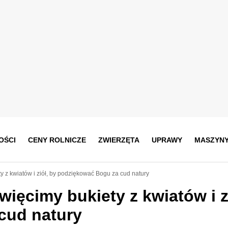
OŚCI
CENY ROLNICZE
ZWIERZĘTA
UPRAWY
MASZYN
ty z kwiatów i ziół, by podziękować Bogu za cud natury
więcimy bukiety z kwiatów i z
cud natury