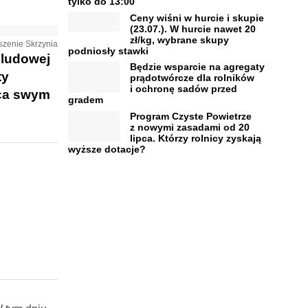
tylko do 13:00
Ceny wiśni w hurcie i skupie
(23.07.). W hurcie nawet 20
zł/kg, wybrane skupy
szenie Skrzynia
podniosły stawki
 ludowej
Będzie wsparcie na agregaty
ty
prądotwórcze dla rolników
i ochronę sadów przed
yca swym
gradem
Program Czyste Powietrze
z nowymi zasadami od 20
lipca. Którzy rolnicy zyskają
wyższe dotacje?