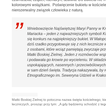
kolorowymi wstążkami. Poświęcenie bukietu w kościele i
nierozerwalny związek człowieka z naturą.
Wniebowzięcie Najświętszej Maryi Panny w Kra
Mariacka – jeden z najważniejszych symboli Kr
się konkurs na najpiękniejszy bukiet. W Małop
dziś rzadko przygotowuje się z nich lecznicz
z osobami, które wciąż pamiętają zwyczaje pr
Matki Boskiej Zielnej. Jeden z rozmówców ws
i podawała go krowie po wycieleniu. W składzi
uspokajających, nasennych i przeciwbólowych. 
w sam dzień święta. Tradycja nakazywała, by
Etnograficznego im. Seweryna Udzieli w Krako
Matki Boskiej Zielnej to potoczna nazwa święta kościelnego, kie
leczniczych, prosząc przy tym: „A gdy będziemy schodzić z te