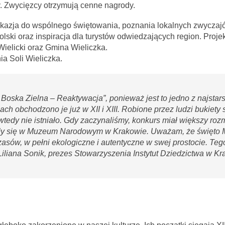
. Zwycięzcy otrzymują cenne nagrody.
 okazja do wspólnego świętowania, poznania lokalnych zwyczaj
ki oraz inspiracja dla turystów odwiedzających region. Projek
ielicki oraz Gmina Wieliczka.
 Soli Wieliczka.
 Boska Zielna – Reaktywacja”, ponieważ jest to jedno z najstar
h obchodzono je już w XII i XIII. Robione przez ludzi bukiety 
wtedy nie istniało. Gdy zaczynaliśmy, konkurs miał większy roz
wały się w Muzeum Narodowym w Krakowie. Uważam, że święto 
zasów, w pełni ekologiczne i autentyczne w swej prostocie. Teg
iliana Sonik, prezes Stowarzyszenia Instytut Dziedzictwa w Kr