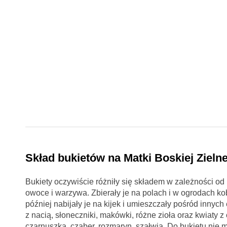
Skład bukietów na Matki Boskiej Zielne
Bukiety oczywiście różniły się składem w zależności od 
owoce i warzywa. Zbierały je na polach i w ogrodach ko
później nabijały je na kijek i umieszczały pośród innyc
z nacią, słoneczniki, makówki, różne zioła oraz kwiaty z 
czarnuszka, cząber, rozmaryn, szałwia. Do bukietu nie mo