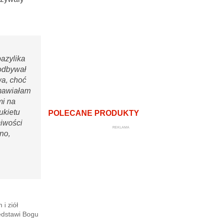
bazylika
 odbywał
wa, choć
zmawiałam
mi na
ukietu
POLECANE PRODUKTY
ciwości
REKLAMA
no,
i ziół
edstawi Bogu