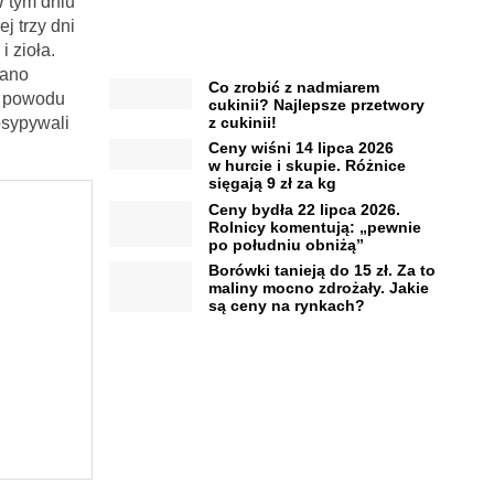
W tym dniu
j trzy dni
i zioła.
wano
Co zrobić z nadmiarem
o powodu
cukinii? Najlepsze przetwory
z cukinii!
osypywali
Ceny wiśni 14 lipca 2026
w hurcie i skupie. Różnice
sięgają 9 zł za kg
Ceny bydła 22 lipca 2026.
Rolnicy komentują: „pewnie
po południu obniżą”
Borówki tanieją do 15 zł. Za to
maliny mocno zdrożały. Jakie
są ceny na rynkach?