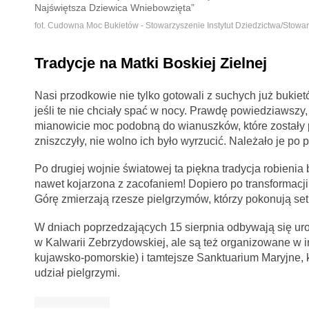
Najświętsza Dziewica Wniebowzięta”
fot. Cudowna Moc Bukietów - Stowarzyszenie Instytut Dziedzictwa/Stowa
Tradycje na Matki Boskiej Zielnej
Nasi przodkowie nie tylko gotowali z suchych już bukiet
jeśli te nie chciały spać w nocy. Prawdę powiedziawszy,
mianowicie moc podobną do wianuszków, które zostały 
zniszczyły, nie wolno ich było wyrzucić. Należało je po p
Po drugiej wojnie światowej ta piękna tradycja robieni
nawet kojarzona z zacofaniem! Dopiero po transformacji
Górę zmierzają rzesze pielgrzymów, którzy pokonują se
W dniach poprzedzających 15 sierpnia odbywają się uro
w Kalwarii Zebrzydowskiej, ale są też organizowane w i
kujawsko-pomorskie) i tamtejsze Sanktuarium Maryjne, 
udział pielgrzymi.