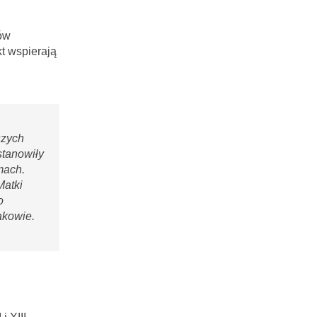
ów
t wspierają
szych
stanowiły
mach.
Matki
o
akowie.