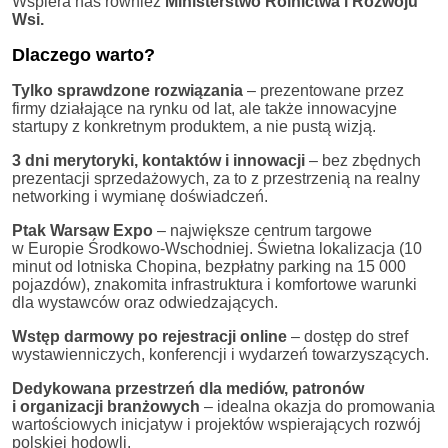
Wspiera nas również
Ministerstwo Rolnictwa i Rozwoju
Wsi.
Dlaczego warto?
Tylko sprawdzone rozwiązania
– prezentowane przez
firmy działające na rynku od lat, ale także innowacyjne
startupy z konkretnym produktem, a nie pustą wizją.
3 dni merytoryki, kontaktów i innowacji
– bez zbędnych
prezentacji sprzedażowych, za to z przestrzenią na realny
networking i wymianę doświadczeń.
Ptak Warsaw Expo
– największe centrum targowe
w Europie Środkowo-Wschodniej. Świetna lokalizacja (10
minut od lotniska Chopina, bezpłatny parking na 15 000
pojazdów), znakomita infrastruktura i komfortowe warunki
dla wystawców oraz odwiedzających.
Wstęp darmowy po rejestracji online
– dostęp do stref
wystawienniczych, konferencji i wydarzeń towarzyszących.
Dedykowana przestrzeń dla mediów, patronów
i organizacji branżowych
– idealna okazja do promowania
wartościowych inicjatyw i projektów wspierających rozwój
polskiej hodowli.