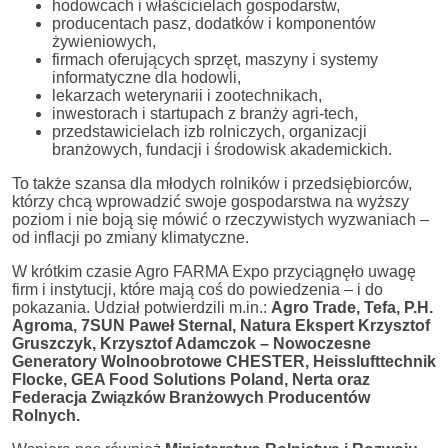
hodowcach i właścicielach gospodarstw,
producentach pasz, dodatków i komponentów
żywieniowych,
firmach oferujących sprzęt, maszyny i systemy
informatyczne dla hodowli,
lekarzach weterynarii i zootechnikach,
inwestorach i startupach z branży agri-tech,
przedstawicielach izb rolniczych, organizacji
branżowych, fundacji i środowisk akademickich.
To także szansa dla młodych rolników i przedsiębiorców,
którzy chcą wprowadzić swoje gospodarstwa na wyższy
poziom i nie boją się mówić o rzeczywistych wyzwaniach –
od inflacji po zmiany klimatyczne.
W krótkim czasie Agro FARMA Expo przyciągnęło uwagę
firm i instytucji, które mają coś do powiedzenia – i do
pokazania. Udział potwierdzili m.in.:
Agro Trade, Tefa, P.H.
Agroma, 7SUN Paweł Sternal, Natura Ekspert Krzysztof
Gruszczyk, Krzysztof Adamczok – Nowoczesne
Generatory Wolnoobrotowe CHESTER, Heisslufttechnik
Flocke, GEA Food Solutions Poland, Nerta oraz
Federacja Związków Branżowych Producentów
Rolnych.