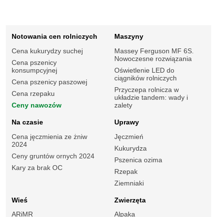
Notowania cen rolniczych
Maszyny
Cena kukurydzy suchej
Massey Ferguson MF 6S.
Nowoczesne rozwiązania
Cena pszenicy
konsumpcyjnej
Oświetlenie LED do
ciągników rolniczych
Cena pszenicy paszowej
Przyczepa rolnicza w
Cena rzepaku
układzie tandem: wady i
Ceny nawozów
zalety
Na czasie
Uprawy
Cena jęczmienia ze żniw
Jęczmień
2024
Kukurydza
Ceny gruntów ornych 2024
Pszenica ozima
Kary za brak OC
Rzepak
Ziemniaki
Wieś
Zwierzęta
ARiMR
Alpaka