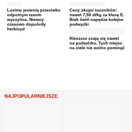
Luximo jesienią przeciwko
Ceny skupu tuczników:
odpornym rasom
nawet 7,50 zł/kg za klasę E.
wyczyńca. Niemcy
Brak świń napędza kolejne
czasowo dopuściły
podwyżki
herbicyd
Kleszcze czają się nawet
na podwórku. Tych miejsc
na ciele nie wolno pominąć
NAJPOPULARNIEJSZE