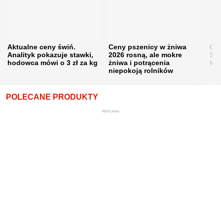
Aktualne ceny świń.
Ceny pszenicy w żniwa
Ce
Analityk pokazuje stawki,
2026 rosną, ale mokre
Sku
hodowca mówi o 3 zł za kg
żniwa i potrącenia
kon
niepokoją rolników
POLECANE PRODUKTY
REKLAMA