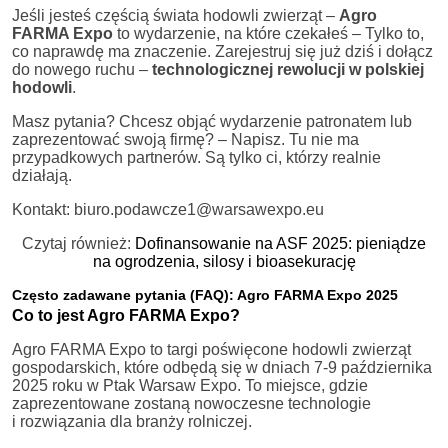
Jeśli jesteś częścią świata hodowli zwierząt –
Agro
FARMA Expo
to wydarzenie, na które czekałeś – Tylko to,
co naprawdę ma znaczenie. Zarejestruj się już dziś i dołącz
do nowego ruchu –
technologicznej rewolucji w polskiej
hodowli
.
Masz pytania? Chcesz objąć wydarzenie patronatem lub
zaprezentować swoją firmę? – Napisz. Tu nie ma
przypadkowych partnerów. Są tylko ci, którzy realnie
działają.
Kontakt: biuro.podawcze1@warsawexpo.eu
Czytaj również:
Dofinansowanie na ASF 2025: pieniądze
na ogrodzenia, silosy i bioasekurację
Często zadawane pytania (FAQ): Agro FARMA Expo 2025
Co to jest Agro FARMA Expo?
Agro FARMA Expo to targi poświęcone hodowli zwierząt
gospodarskich, które odbędą się w dniach 7-9 października
2025 roku w Ptak Warsaw Expo. To miejsce, gdzie
zaprezentowane zostaną nowoczesne technologie
i rozwiązania dla branży rolniczej.