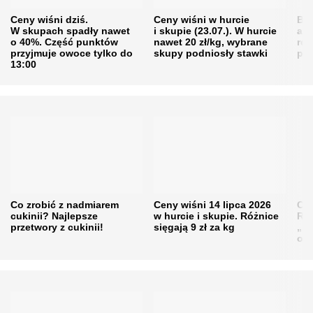
Ceny wiśni dziś.
Ceny wiśni w hurcie
Będ
W skupach spadły nawet
i skupie (23.07.). W hurcie
agr
o 40%. Część punktów
nawet 20 zł/kg, wybrane
rol
przyjmuje owoce tylko do
skupy podniosły stawki
pr
13:00
Co zrobić z nadmiarem
Ceny wiśni 14 lipca 2026
Cen
cukinii? Najlepsze
w hurcie i skupie. Różnice
Rol
przetwory z cukinii!
sięgają 9 zł za kg
„pe
obn