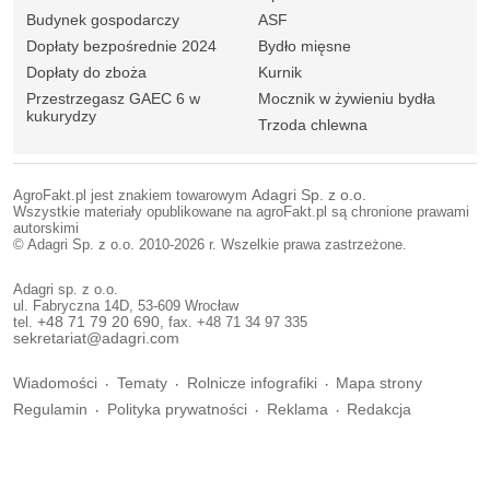
Budynek gospodarczy
ASF
Dopłaty bezpośrednie 2024
Bydło mięsne
Dopłaty do zboża
Kurnik
Przestrzegasz GAEC 6 w
Mocznik w żywieniu bydła
kukurydzy
Trzoda chlewna
AgroFakt.pl jest znakiem towarowym
Adagri Sp. z o.o.
Wszystkie materiały opublikowane na agroFakt.pl są chronione prawami
autorskimi
© Adagri Sp. z o.o. 2010-2026 r. Wszelkie prawa zastrzeżone.
Adagri sp. z o.o.
ul. Fabryczna 14D, 53-609 Wrocław
tel.
+48 71 79 20 690
, fax. +48 71 34 97 335
sekretariat@adagri.com
Wiadomości
Tematy
Rolnicze infografiki
Mapa strony
Regulamin
Polityka prywatności
Reklama
Redakcja