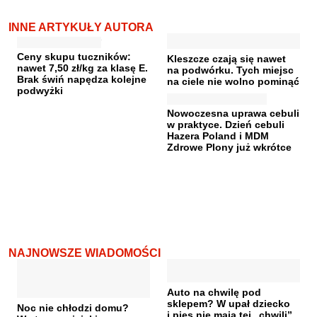
INNE ARTYKUŁY AUTORA
Ceny skupu tuczników:
Kleszcze czają się nawet
nawet 7,50 zł/kg za klasę E.
na podwórku. Tych miejsc
Brak świń napędza kolejne
na ciele nie wolno pominąć
podwyżki
Nowoczesna uprawa cebuli
w praktyce. Dzień cebuli
Hazera Poland i MDM
Zdrowe Plony już wkrótce
NAJNOWSZE WIADOMOŚCI
Auto na chwilę pod
sklepem? W upał dziecko
Noc nie chłodzi domu?
i pies nie mają tej „chwili”