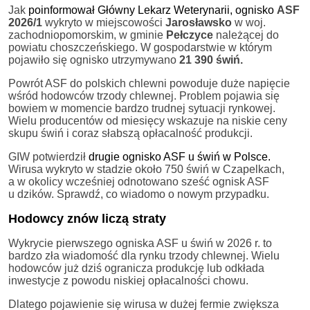
Jak
poinformował Główny Lekarz Weterynarii, ognisko
ASF
2026/1
wykryto w miejscowości
Jarosławsko
w woj.
zachodniopomorskim, w gminie
Pełczyce
należącej do
powiatu choszczeńskiego. W gospodarstwie w którym
pojawiło się ognisko utrzymywano
21 390 świń.
Powrót ASF do polskich chlewni powoduje duże napięcie
wśród hodowców trzody chlewnej. Problem pojawia się
bowiem w momencie bardzo trudnej sytuacji rynkowej.
Wielu producentów od miesięcy wskazuje na niskie ceny
skupu świń i coraz słabszą opłacalność produkcji.
GIW potwierdził
drugie ognisko ASF u świń w Polsce.
Wirusa wykryto w stadzie około 750 świń w Czapelkach,
a w okolicy wcześniej odnotowano sześć ognisk ASF
u dzików. Sprawdź, co wiadomo o nowym przypadku.
Hodowcy znów liczą straty
Wykrycie pierwszego ogniska ASF u świń w 2026 r. to
bardzo zła wiadomość dla rynku trzody chlewnej. Wielu
hodowców już dziś ogranicza produkcję lub odkłada
inwestycje z powodu niskiej opłacalności chowu.
Dlatego pojawienie się wirusa w dużej fermie zwiększa