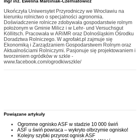
mgr inż. Ewelina Marciniak-Czerniatowicz
Ukończyła Uniwersytet Przyrodniczy we Wrocławiu na
kierunku rolnictwo o specjalności agronomia.
Doświadczenie rolnicze zdobywała gospodarstwie rolnym
położonym w Gminie Milicz i w Lehr- und Versuchsgut
Köllitsch. Pracowała w ARiMR oraz Dolnośląskim Ośrodku
Doradztwa Rolniczego. W agrofakt.pl zajmuje się
Ekonomiką i Zarządzaniem Gospodarstwem Rolnym oraz
Aktualnościami Rolniczymi. Pasjonuje się projektowaniem i
tworzeniem ogródków w szkle -
www.facebook.com/ogrodkiwszkle/
Powiązane artykuły
Ogromne ognisko ASF w stadzie 10 000 świń
ASF u świń powraca – wykryto olbrzymie ognisko!
Kolejny szybki przyrost ognisk ASF