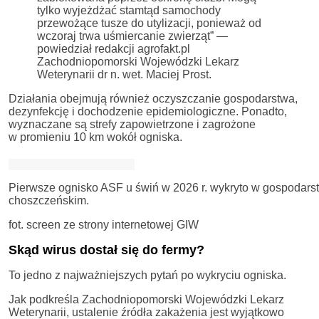
tylko wyjeżdżać stamtąd samochody
przewożące tusze do utylizacji, ponieważ od
wczoraj trwa uśmiercanie zwierząt” —
powiedział redakcji agrofakt.pl
Zachodniopomorski Wojewódzki Lekarz
Weterynarii dr n. wet. Maciej Prost.
Działania obejmują również oczyszczanie gospodarstwa,
dezynfekcję i dochodzenie epidemiologiczne. Ponadto,
wyznaczane są strefy zapowietrzone i zagrożone
w promieniu 10 km wokół ogniska.
Pierwsze ognisko ASF u świń w 2026 r. wykryto w gospodars
choszczeńskim.
fot. screen ze strony internetowej GIW
Skąd wirus dostał się do fermy?
To jedno z najważniejszych pytań po wykryciu ogniska.
Jak podkreśla Zachodniopomorski Wojewódzki Lekarz
Weterynarii, ustalenie źródła zakażenia jest wyjątkowo