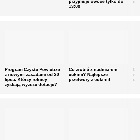
przyjmuje owoce tylko do
sku
13:00
Program Czyste Powietrze
Co zrobić z nadmiarem
Cen
z nowymi zasadami od 20
cukinii? Najlepsze
w h
lipca. Którzy rolnicy
przetwory z cukinii!
się
zyskają wyższe dotacje?