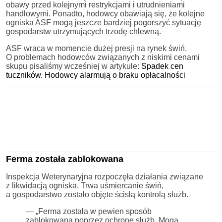
obawy przed kolejnymi restrykcjami i utrudnieniami
handlowymi. Ponadto, hodowcy obawiają się, że kolejne
ogniska ASF mogą jeszcze bardziej pogorszyć sytuację
gospodarstw utrzymujących trzodę chlewną.
ASF wraca w momencie dużej presji na rynek świń.
O problemach hodowców związanych z niskimi cenami
skupu pisaliśmy wcześniej w artykule:
Spadek cen
tuczników. Hodowcy alarmują o braku opłacalności
Ferma została zablokowana
Inspekcja Weterynaryjna rozpoczęła działania związane
z likwidacją ogniska. Trwa uśmiercanie świń,
a gospodarstwo zostało objęte ścisłą kontrolą służb.
— „Ferma została w pewien sposób
zablokowana poprzez ochronę służb. Mogą