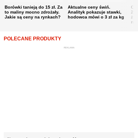
Borówki tanieją do 15 zł. Za
Aktualne ceny świń.
Cen
to maliny mocno zdrożały.
Analityk pokazuje stawki,
202
Jakie są ceny na rynkach?
hodowca mówi o 3 zł za kg
żni
nie
POLECANE PRODUKTY
REKLAMA