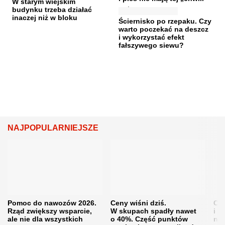
W starym wiejskim
budynku trzeba działać
inaczej niż w bloku
Ściernisko po rzepaku. Czy
warto poczekać na deszcz
i wykorzystać efekt
fałszywego siewu?
NAJPOPULARNIEJSZE
Pomoc do nawozów 2026.
Ceny wiśni dziś.
Cen
Rząd zwiększy wsparcie,
W skupach spadły nawet
i s
ale nie dla wszystkich
o 40%. Część punktów
naw