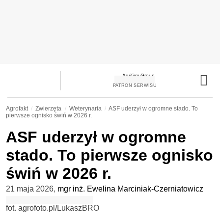
PATRON SERWISU
Agrofakt
Zwierzęta
Weterynaria
ASF uderzył w ogromne stado. To
pierwsze ognisko świń w 2026 r.
ASF uderzył w ogromne
stado. To pierwsze ognisko
świń w 2026 r.
21 maja 2026
,
mgr inż. Ewelina Marciniak-Czerniatowicz
fot. agrofoto.pl/LukaszBRO