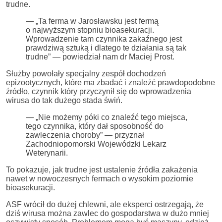
trudne.
— „Ta ferma w Jarosławsku jest fermą
o najwyższym stopniu bioasekuracji.
Wprowadzenie tam czynnika zakaźnego jest
prawdziwą sztuką i dlatego te działania są tak
trudne” — powiedział nam dr Maciej Prost.
Służby powołały specjalny zespół dochodzeń
epizootycznych, które ma zbadać i znaleźć prawdopodobne
źródło, czynnik który przyczynił się do wprowadzenia
wirusa do tak dużego stada świń.
— „Nie możemy póki co znaleźć tego miejsca,
tego czynnika, który dał sposobność do
zawleczenia choroby” — przyznał
Zachodniopomorski Wojewódzki Lekarz
Weterynarii.
To pokazuje, jak trudne jest ustalenie źródła zakażenia
nawet w nowoczesnych fermach o wysokim poziomie
bioasekuracji.
ASF wrócił do dużej chlewni, ale eksperci ostrzegają, że
dziś wirusa można zawlec do gospodarstwa w dużo mniej