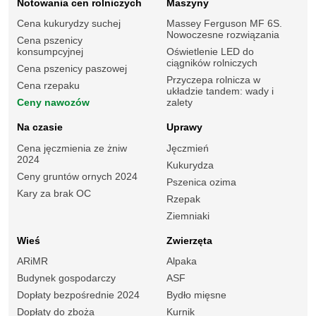
Notowania cen rolniczych
Maszyny
Cena kukurydzy suchej
Massey Ferguson MF 6S.
Nowoczesne rozwiązania
Cena pszenicy
konsumpcyjnej
Oświetlenie LED do
ciągników rolniczych
Cena pszenicy paszowej
Przyczepa rolnicza w
Cena rzepaku
układzie tandem: wady i
Ceny nawozów
zalety
Na czasie
Uprawy
Cena jęczmienia ze żniw
Jęczmień
2024
Kukurydza
Ceny gruntów ornych 2024
Pszenica ozima
Kary za brak OC
Rzepak
Ziemniaki
Wieś
Zwierzęta
ARiMR
Alpaka
Budynek gospodarczy
ASF
Dopłaty bezpośrednie 2024
Bydło mięsne
Dopłaty do zboża
Kurnik