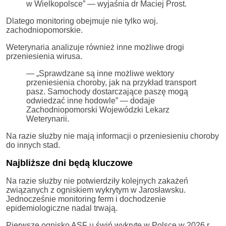
w Wielkopolsce” — wyjaśnia dr Maciej Prost.
Dlatego monitoring obejmuje nie tylko woj.
zachodniopomorskie.
Weterynaria analizuje również inne możliwe drogi
przeniesienia wirusa.
— „Sprawdzane są inne możliwe wektory
przeniesienia choroby, jak na przykład transport
pasz. Samochody dostarczające paszę mogą
odwiedzać inne hodowle” — dodaje
Zachodniopomorski Wojewódzki Lekarz
Weterynarii.
Na razie służby nie mają informacji o przeniesieniu choroby
do innych stad.
Najbliższe dni będą kluczowe
Na razie służby nie potwierdziły kolejnych zakażeń
związanych z ogniskiem wykrytym w Jarosławsku.
Jednocześnie monitoring ferm i dochodzenie
epidemiologiczne nadal trwają.
Pierwsze ognisko ASF u świń wykryte w Polsce w 2026 r.