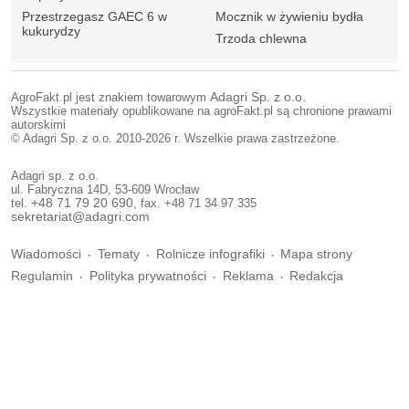
Przestrzegasz GAEC 6 w
Mocznik w żywieniu bydła
kukurydzy
Trzoda chlewna
AgroFakt.pl jest znakiem towarowym
Adagri Sp. z o.o.
Wszystkie materiały opublikowane na agroFakt.pl są chronione prawami
autorskimi
© Adagri Sp. z o.o. 2010-2026 r. Wszelkie prawa zastrzeżone.
Adagri sp. z o.o.
ul. Fabryczna 14D, 53-609 Wrocław
tel.
+48 71 79 20 690
, fax. +48 71 34 97 335
sekretariat@adagri.com
Wiadomości
Tematy
Rolnicze infografiki
Mapa strony
Regulamin
Polityka prywatności
Reklama
Redakcja