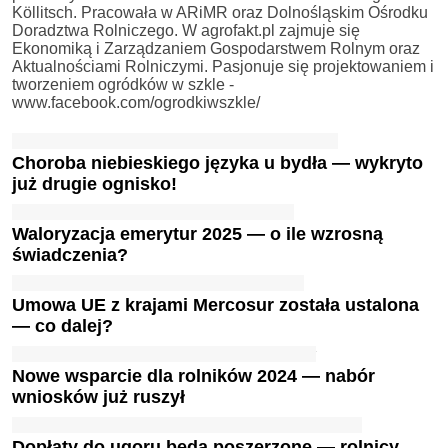
Köllitsch. Pracowała w ARiMR oraz Dolnośląskim Ośrodku
Doradztwa Rolniczego. W agrofakt.pl zajmuje się
Ekonomiką i Zarządzaniem Gospodarstwem Rolnym oraz
Aktualnościami Rolniczymi. Pasjonuje się projektowaniem i
tworzeniem ogródków w szkle -
www.facebook.com/ogrodkiwszkle/
Choroba niebieskiego języka u bydła — wykryto
już drugie ognisko!
Waloryzacja emerytur 2025 — o ile wzrosną
świadczenia?
Umowa UE z krajami Mercosur została ustalona
— co dalej?
Nowe wsparcie dla rolników 2024 — nabór
wniosków już ruszył
Dopłaty do ugoru będą poszerzone — rolnicy