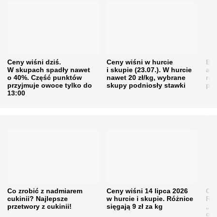
Ceny wiśni dziś.
Ceny wiśni w hurcie
Będ
W skupach spadły nawet
i skupie (23.07.). W hurcie
agr
o 40%. Część punktów
nawet 20 zł/kg, wybrane
rol
przyjmuje owoce tylko do
skupy podniosły stawki
pr
13:00
Co zrobić z nadmiarem
Ceny wiśni 14 lipca 2026
Cen
cukinii? Najlepsze
w hurcie i skupie. Różnice
Rol
przetwory z cukinii!
sięgają 9 zł za kg
„pe
obn