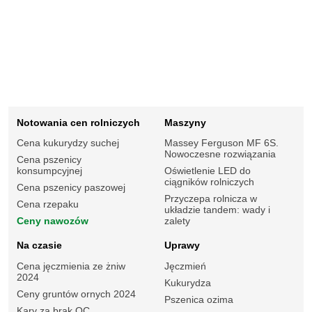
Notowania cen rolniczych
Maszyny
Cena kukurydzy suchej
Massey Ferguson MF 6S.
Nowoczesne rozwiązania
Cena pszenicy
konsumpcyjnej
Oświetlenie LED do
ciągników rolniczych
Cena pszenicy paszowej
Przyczepa rolnicza w
Cena rzepaku
układzie tandem: wady i
Ceny nawozów
zalety
Na czasie
Uprawy
Cena jęczmienia ze żniw
Jęczmień
2024
Kukurydza
Ceny gruntów ornych 2024
Pszenica ozima
Kary za brak OC