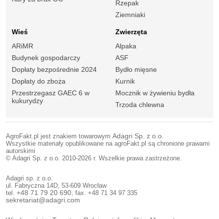
Rzepak
Ziemniaki
Wieś
Zwierzęta
ARiMR
Alpaka
Budynek gospodarczy
ASF
Dopłaty bezpośrednie 2024
Bydło mięsne
Dopłaty do zboża
Kurnik
Przestrzegasz GAEC 6 w
Mocznik w żywieniu bydła
kukurydzy
Trzoda chlewna
AgroFakt.pl jest znakiem towarowym
Adagri Sp. z o.o.
Wszystkie materiały opublikowane na agroFakt.pl są chronione prawami
autorskimi
© Adagri Sp. z o.o. 2010-2026 r. Wszelkie prawa zastrzeżone.
Adagri sp. z o.o.
ul. Fabryczna 14D, 53-609 Wrocław
tel.
+48 71 79 20 690
, fax. +48 71 34 97 335
sekretariat@adagri.com