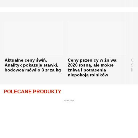
Aktualne ceny świń.
Ceny pszenicy w żniwa
Ce
Analityk pokazuje stawki,
2026 rosną, ale mokre
Sku
hodowca mówi o 3 zł za kg
żniwa i potrącenia
kon
niepokoją rolników
POLECANE PRODUKTY
REKLAMA