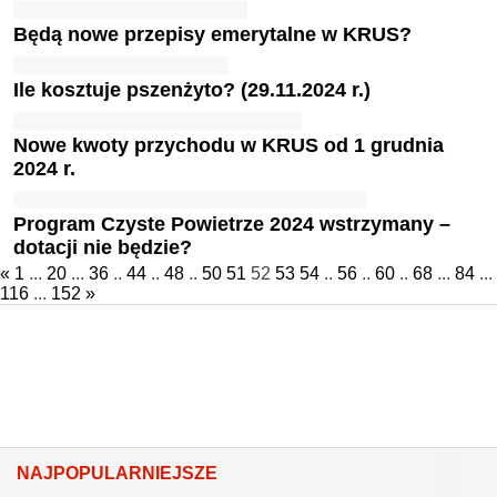
Będą nowe przepisy emerytalne w KRUS?
Ile kosztuje pszenżyto? (29.11.2024 r.)
Nowe kwoty przychodu w KRUS od 1 grudnia
2024 r.
Program Czyste Powietrze 2024 wstrzymany –
dotacji nie będzie?
«
1
...
20
...
36
..
44
..
48
..
50
51
52
53
54
..
56
..
60
..
68
...
84
...
116
...
152
»
NAJPOPULARNIEJSZE