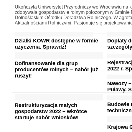
Ukończyła Uniwersytet Przyrodniczy we Wrocławiu na ki
zdobywała gospodarstwie rolnym położonym w Gminie Mi
Dolnośląskim Ośrodku Doradztwa Rolniczego. W agrofa
Aktualnościami Rolniczymi. Pasjonuje się projektowan
Działki KOWR dostępne w formie
Dopłaty d
użyczenia. Sprawdź!
szczegóły
Rejestrac
Dofinansowanie dla grup
2022 r. S
producentów rolnych – nabór już
ruszył!
Nawozy –
Puławy. 
Budowle r
Restrukturyzacja małych
technicz
gospodarstw 2022 – wkrótce
startuje nabór wniosków!
Krajowa 