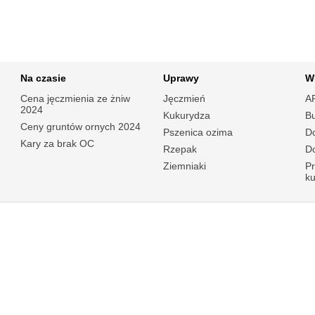
Na czasie
Uprawy
W
Cena jęczmienia ze żniw
Jęczmień
A
2024
Kukurydza
B
Ceny gruntów ornych 2024
Pszenica ozima
Do
Kary za brak OC
Rzepak
Do
Ziemniaki
P
k