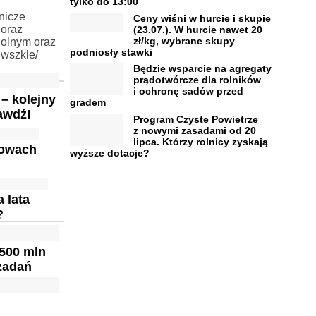
tylko do 13:00
nicze
Ceny wiśni w hurcie i skupie
 oraz
(23.07.). W hurcie nawet 20
zł/kg, wybrane skupy
Rolnym oraz
podniosły stawki
iwszkle/
Będzie wsparcie na agregaty
prądotwórcze dla rolników
i ochronę sadów przed
– kolejny
gradem
awdź!
Program Czyste Powietrze
z nowymi zasadami od 20
lipca. Którzy rolnicy zyskają
mowach
wyższe dotacje?
 lata
?
 500 mln
 zadań