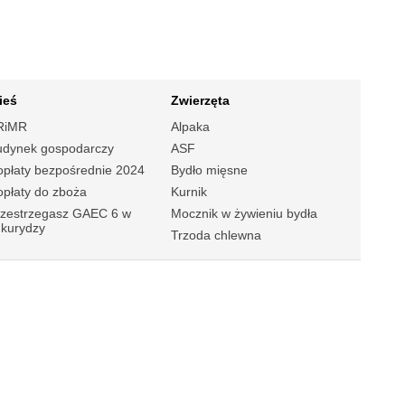
ieś
Zwierzęta
RiMR
Alpaka
udynek gospodarczy
ASF
płaty bezpośrednie 2024
Bydło mięsne
płaty do zboża
Kurnik
rzestrzegasz GAEC 6 w
Mocznik w żywieniu bydła
ukurydzy
Trzoda chlewna