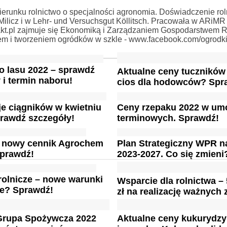
erunku rolnictwo o specjalności agronomia. Doświadczenie rol
licz i w Lehr- und Versuchsgut Köllitsch. Pracowała w ARiMR
kt.pl zajmuje się Ekonomiką i Zarządzaniem Gospodarstwem 
iem i tworzeniem ogródków w szkle - www.facebook.com/ogrodk
o lasu 2022 – sprawdź
Aktualne ceny tuczników 
 i termin naboru!
cios dla hodowców? Spr
je ciągników w kwietniu
Ceny rzepaku 2022 w u
prawdź szczegóły!
terminowych. Sprawdź!
 nowy cennik Agrochem
Plan Strategiczny WPR na
Sprawdź!
2023-2027. Co się zmieni
olnicze – nowe warunki
Wsparcie dla rolnictwa –
ne? Sprawdź!
zł na realizację ważnych
Grupa Spożywcza 2022
Aktualne ceny kukurydzy