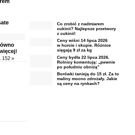
erem
ate
Co zrobić z nadmiarem
cukinii? Najlepsze przetwory
z cukinii!
Ceny wiśni 14 lipca 2026
erówno
w hurcie i skupie. Różnice
sięgają 9 zł za kg
więcej!
Ceny bydła 22 lipca 2026.
.
152
»
Rolnicy komentują: „pewnie
po południu obniżą”
Borówki tanieją do 15 zł. Za to
maliny mocno zdrożały. Jakie
są ceny na rynkach?