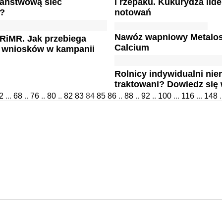
państwową sieć
i rzepaku. Kukurydza lid
ą?
notowań
Nawóz wapniowy Metalos
RiMR. Jak przebiega
Calcium
e wniosków w kampanii
Rolnicy indywidualni ni
traktowani? Dowiedz się 
2
...
68
..
76
..
80
..
82
83
84
85
86
..
88
..
92
..
100
...
116
...
148
.