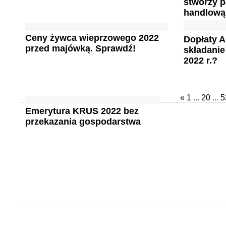
stworzy 
handlow
Ceny żywca wieprzowego 2022
Dopłaty A
przed majówką. Sprawdź!
składani
2022 r.?
«
1
...
20
...
5
Emerytura KRUS 2022 bez
przekazania gospodarstwa