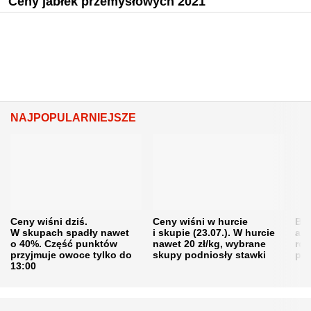
Ceny jabłek przemysłowych 2021
NAJPOPULARNIEJSZE
Ceny wiśni dziś.
Ceny wiśni w hurcie
Będ
W skupach spadły nawet
i skupie (23.07.). W hurcie
agr
o 40%. Część punktów
nawet 20 zł/kg, wybrane
rol
przyjmuje owoce tylko do
skupy podniosły stawki
pr
13:00