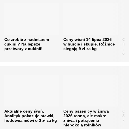
Co zrobić z nadmiarem
Ceny wiśni 14 lipca 2026
Cen
cukinii? Najlepsze
w hurcie i skupie. Różnice
Rol
przetwory z cukinii!
sięgają 9 zł za kg
„pe
obn
Aktualne ceny świń.
Ceny pszenicy w żniwa
Ce
Analityk pokazuje stawki,
2026 rosną, ale mokre
Sku
hodowca mówi o 3 zł za kg
żniwa i potrącenia
kon
niepokoją rolników