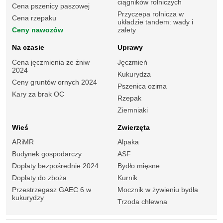
ciągników rolniczych
Cena pszenicy paszowej
Przyczepa rolnicza w
Cena rzepaku
układzie tandem: wady i
Ceny nawozów
zalety
Na czasie
Uprawy
Cena jęczmienia ze żniw
Jęczmień
2024
Kukurydza
Ceny gruntów ornych 2024
Pszenica ozima
Kary za brak OC
Rzepak
Ziemniaki
Wieś
Zwierzęta
ARiMR
Alpaka
Budynek gospodarczy
ASF
Dopłaty bezpośrednie 2024
Bydło mięsne
Dopłaty do zboża
Kurnik
Przestrzegasz GAEC 6 w
Mocznik w żywieniu bydła
kukurydzy
Trzoda chlewna