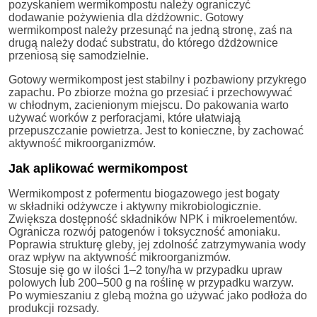
pozyskaniem wermikompostu należy ograniczyć
dodawanie pożywienia dla dżdżownic. Gotowy
wermikompost należy przesunąć na jedną stronę, zaś na
drugą należy dodać substratu, do którego dżdżownice
przeniosą się samodzielnie.
Gotowy wermikompost jest stabilny i pozbawiony przykrego
zapachu. Po zbiorze można go przesiać i przechowywać
w chłodnym, zacienionym miejscu. Do pakowania warto
używać worków z perforacjami, które ułatwiają
przepuszczanie powietrza. Jest to konieczne, by zachować
aktywność mikroorganizmów.
Jak aplikować wermikompost
Wermikompost z pofermentu biogazowego jest bogaty
w składniki odżywcze i aktywny mikrobiologicznie.
Zwiększa dostępność składników NPK i mikroelementów.
Ogranicza rozwój patogenów i toksyczność amoniaku.
Poprawia strukturę gleby, jej zdolność zatrzymywania wody
oraz wpływ na aktywność mikroorganizmów.
Stosuje się go w ilości 1–2 tony/ha w przypadku upraw
polowych lub 200–500 g na roślinę w przypadku warzyw.
Po wymieszaniu z glebą można go używać jako podłoża do
produkcji rozsady.