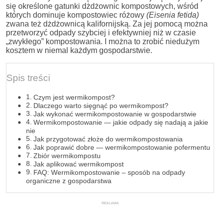
się określone gatunki dżdżownic kompostowych, wśród
których dominuje kompostowiec różowy
(Eisenia fetida)
zwana też dżdżownicą kalifornijską. Za jej pomocą można
przetworzyć odpady szybciej i efektywniej niż w czasie
„zwykłego” kompostowania. I można to zrobić niedużym
kosztem w niemal każdym gospodarstwie.
Spis treści
Czym jest wermikompost?
Dlaczego warto sięgnąć po wermikompost?
Jak wykonać wermikompostowanie w gospodarstwie
Wermikompostowanie — jakie odpady się nadają a jakie
nie
Jak przygotować złoże do wermikompostowania
Jak poprawić dobre — wermikompostowanie pofermentu
Zbiór wermikompostu
Jak aplikować wermikompost
FAQ: Wermikompostowanie – sposób na odpady
organiczne z gospodarstwa
REKLAMA