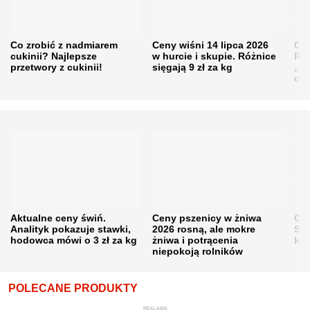
Co zrobić z nadmiarem
Ceny wiśni 14 lipca 2026
Cen
cukinii? Najlepsze
w hurcie i skupie. Różnice
Rol
przetwory z cukinii!
sięgają 9 zł za kg
„pe
obn
Aktualne ceny świń.
Ceny pszenicy w żniwa
Ce
Analityk pokazuje stawki,
2026 rosną, ale mokre
Sku
hodowca mówi o 3 zł za kg
żniwa i potrącenia
kon
niepokoją rolników
POLECANE PRODUKTY
REKLAMA