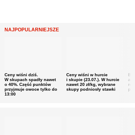
NAJPOPULARNIEJSZE
Ceny wiśni dziś.
Ceny wiśni w hurcie
Będ
W skupach spadły nawet
i skupie (23.07.). W hurcie
agr
o 40%. Część punktów
nawet 20 zł/kg, wybrane
rol
przyjmuje owoce tylko do
skupy podniosły stawki
pr
13:00