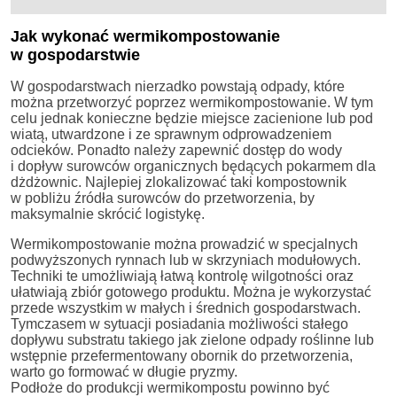
Jak wykonać wermikompostowanie
w gospodarstwie
W gospodarstwach nierzadko powstają odpady, które
można przetworzyć poprzez wermikompostowanie. W tym
celu jednak konieczne będzie miejsce zacienione lub pod
wiatą, utwardzone i ze sprawnym odprowadzeniem
odcieków. Ponadto należy zapewnić dostęp do wody
i dopływ surowców organicznych będących pokarmem dla
dżdżownic. Najlepiej zlokalizować taki kompostownik
w pobliżu źródła surowców do przetworzenia, by
maksymalnie skrócić logistykę.
Wermikompostowanie można prowadzić w specjalnych
podwyższonych rynnach lub w skrzyniach modułowych.
Techniki te umożliwiają łatwą kontrolę wilgotności oraz
ułatwiają zbiór gotowego produktu. Można je wykorzystać
przede wszystkim w małych i średnich gospodarstwach.
Tymczasem w sytuacji posiadania możliwości stałego
dopływu substratu takiego jak zielone odpady roślinne lub
wstępnie przefermentowany obornik do przetworzenia,
warto go formować w długie pryzmy.
Podłoże do produkcji wermikompostu powinno być