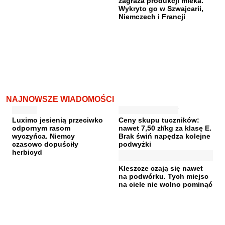
zagraża produkcji mleka.
Wykryto go w Szwajcarii,
Niemczech i Francji
NAJNOWSZE WIADOMOŚCI
Luximo jesienią przeciwko
Ceny skupu tuczników:
odpornym rasom
nawet 7,50 zł/kg za klasę E.
wyczyńca. Niemcy
Brak świń napędza kolejne
czasowo dopuściły
podwyżki
herbicyd
Kleszcze czają się nawet
na podwórku. Tych miejsc
na ciele nie wolno pominąć