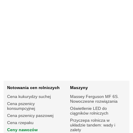
Notowania cen rolniczych
Maszyny
Cena kukurydzy suchej
Massey Ferguson MF 6S.
Nowoczesne rozwiązania
Cena pszenicy
konsumpcyjnej
Oświetlenie LED do
ciągników rolniczych
Cena pszenicy paszowej
Przyczepa rolnicza w
Cena rzepaku
układzie tandem: wady i
Ceny nawozów
zalety