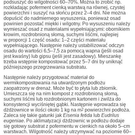
podsuszyć do wilgotności 60–70%. Można to zrobić np.
rozkładając poferment cienką warstwą na równej, czystej
powierzchni i suszyć na słońcu przez 2–4 dni. Nie można
dopuścić do nadmiernego wysuszenia, ponieważ osad
powinien pozostać miękki i wilgotny. Po wysuszeniu należy
wymieszać osad z materiałami wypełniającymi: obornikiem
krowim, rozdrobnioną słomą, suchymi liśćmi, najlepiej
w proporcji 1 część osadu: 1–2 części materiału
wypełniającego. Następnie należy ustabilizować odczyn
osadu do wartości 6,5–7,5 za pomocą wapna (jeśli osad
jest kwaśny) lub gipsu (jeśli jest zasadowy). Mieszankę
trzeba wstępnie kompostować przez 5–7 dni by uniknąć
późniejszego przegrzewania substratu.
Następnie należy przygotować materiał do
wermikompostowania na utwardzonym podłożu
zaopatrzony w drenaż. Może być to płyta lub zbiornik.
Umieszcza się na nim kompost z rozdrobnioną słomą,
suchymi liśćmi lub rozdrobnionym kartonem i zwilża do
konsystencji wyciśniętej gąbki. Następnie wprowadza się
dżdżownice w ilości około 1 kg na m
2
powierzchni podłoża.
Zaleca się takie gatunki jak
Eisenia
fetida
lub
Eudrilus
eugeniae
. Po aklimatyzacji dżdżownic w podłożu dodaje
się gotowy substrat z pofermentu w cienkich na około 5–cm
warstwach. Wilgotność należy utrzymywać na poziomie 60–