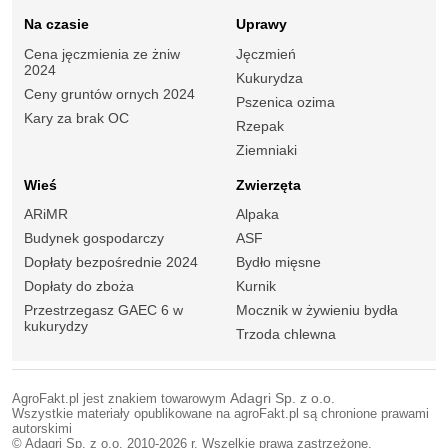
Na czasie
Uprawy
Cena jęczmienia ze żniw
Jęczmień
2024
Kukurydza
Ceny gruntów ornych 2024
Pszenica ozima
Kary za brak OC
Rzepak
Ziemniaki
Wieś
Zwierzęta
ARiMR
Alpaka
Budynek gospodarczy
ASF
Dopłaty bezpośrednie 2024
Bydło mięsne
Dopłaty do zboża
Kurnik
Przestrzegasz GAEC 6 w
Mocznik w żywieniu bydła
kukurydzy
Trzoda chlewna
AgroFakt.pl jest znakiem towarowym
Adagri Sp. z o.o.
Wszystkie materiały opublikowane na agroFakt.pl są chronione prawami
autorskimi
© Adagri Sp. z o.o. 2010-2026 r. Wszelkie prawa zastrzeżone.