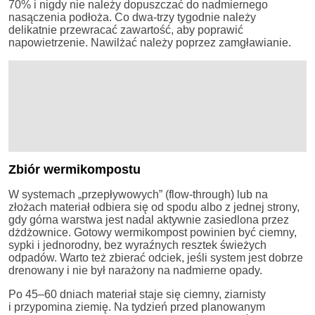
70% i nigdy nie należy dopuszczać do nadmiernego
nasączenia podłoża. Co dwa-trzy tygodnie należy
delikatnie przewracać zawartość, aby poprawić
napowietrzenie. Nawilżać należy poprzez zamgławianie.
Zbiór wermikompostu
W systemach „przepływowych” (flow-through) lub na
złożach materiał odbiera się od spodu albo z jednej strony,
gdy górna warstwa jest nadal aktywnie zasiedlona przez
dżdżownice. Gotowy wermikompost powinien być ciemny,
sypki i jednorodny, bez wyraźnych resztek świeżych
odpadów. Warto też zbierać odciek, jeśli system jest dobrze
drenowany i nie był narażony na nadmierne opady.
Po 45–60 dniach materiał staje się ciemny, ziarnisty
i przypomina ziemię. Na tydzień przed planowanym