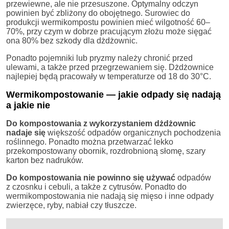
przewiewne, ale nie przesuszone. Optymalny odczyn
powinien być zbliżony do obojętnego. Surowiec do
produkcji wermikompostu powinien mieć wilgotność 60–
70%, przy czym w dobrze pracującym złożu może sięgać
ona 80% bez szkody dla dżdżownic.
Ponadto pojemniki lub pryzmy należy chronić przed
ulewami, a także przed przegrzewaniem się. Dżdżownice
najlepiej będą pracowały w temperaturze od 18 do 30°C.
Wermikompostowanie — jakie odpady się nadają
a jakie nie
Do kompostowania z wykorzystaniem dżdżownic
nadaje się
większość odpadów organicznych pochodzenia
roślinnego. Ponadto można przetwarzać lekko
przekompostowany obornik, rozdrobnioną słomę, szary
karton bez nadruków.
Do kompostowania nie powinno się używać
odpadów
z czosnku i cebuli, a także z cytrusów. Ponadto do
wermikompostowania nie nadają się mięso i inne odpady
zwierzęce, ryby, nabiał czy tłuszcze.