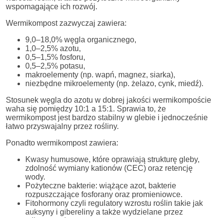
wspomagające ich rozwój.
Wermikompost zazwyczaj zawiera:
9,0–18,0% węgla organicznego,
1,0–2,5% azotu,
0,5–1,5% fosforu,
0,5–2,5% potasu,
makroelementy (np. wapń, magnez, siarka),
niezbędne mikroelementy (np. żelazo, cynk, miedź).
Stosunek węgla do azotu w dobrej jakości wermikompoście
waha się pomiędzy 10:1 a 15:1. Sprawia to, że
wermikompost jest bardzo stabilny w glebie i jednocześnie
łatwo przyswajalny przez rośliny.
Ponadto wermikompost zawiera:
Kwasy humusowe, które oprawiają strukturę gleby,
zdolność wymiany kationów (CEC) oraz retencję
wody.
Pożyteczne bakterie: wiążące azot, bakterie
rozpuszczające fosforany oraz promieniowce.
Fitohormony czyli regulatory wzrostu roślin takie jak
auksyny i gibereliny a także wydzielane przez