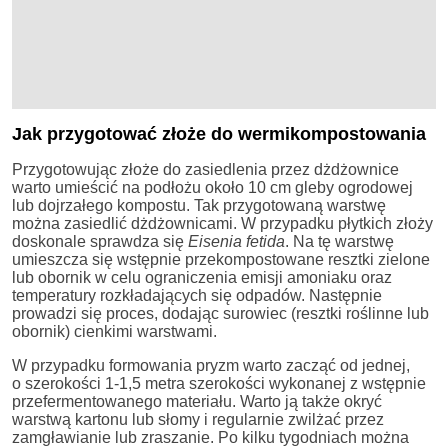
Jak przygotować złoże do wermikompostowania
Przygotowując złoże do zasiedlenia przez dżdżownice
warto umieścić na podłożu około 10 cm gleby ogrodowej
lub dojrzałego kompostu. Tak przygotowaną warstwę
można zasiedlić dżdżownicami. W przypadku płytkich złoży
doskonale sprawdza się
Eisenia fetida
. Na tę warstwę
umieszcza się wstępnie przekompostowane resztki zielone
lub obornik w celu ograniczenia emisji amoniaku oraz
temperatury rozkładających się odpadów. Następnie
prowadzi się proces, dodając surowiec (resztki roślinne lub
obornik) cienkimi warstwami.
W przypadku formowania pryzm warto zacząć od jednej,
o szerokości 1-1,5 metra szerokości wykonanej z wstępnie
przefermentowanego materiału. Warto ją także okryć
warstwą kartonu lub słomy i regularnie zwilżać przez
zamgławianie lub zraszanie. Po kilku tygodniach można