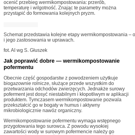
ocenić przebieg wermikompostowania: przerób,
temperaturę i wilgotność. Znając te parametry można
przystąpić do formowania kolejnych pryzm.
Schemat przedstawia kolejne etapy wermikompostowania – o
i jego zastosowania w uprawach.
fot. AI wg S. Głuszek
Jak poprawić dobre — wermikompostowanie
pofermentu
Obecnie część gospodarstw z powodzeniem użytkuje
biogazownie rolnicze, służące przede wszystkim do
przetwarzania odchodów zwierzęcych. Jednakże surowy
poferment jest dosyć niestabilnym i kłopotliwym w aplikacji
produktem. Tymczasem wermikompostowanie pozwala
przekształcić go w bogaty w humus i aktywny
mikrobiologicznie nawóz organiczny.
Wermikompostowanie pofermentu wymaga wstępnego
przygotowania tego surowca. Z powodu wysokiej
zawartości wody w surowym pofermencie należy go