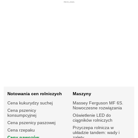
REKLAMA
Notowania cen rolniczych
Maszyny
Cena kukurydzy suchej
Massey Ferguson MF 6S.
Nowoczesne rozwiązania
Cena pszenicy
konsumpcyjnej
Oświetlenie LED do
ciągników rolniczych
Cena pszenicy paszowej
Przyczepa rolnicza w
Cena rzepaku
układzie tandem: wady i
Ceny nawozów
zalety