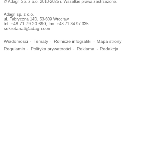
© Adagri Sp. z o.o. 2010-2026 r. Wszelkie prawa zastrzeżone.
Adagri sp. z o.o.
ul. Fabryczna 14D, 53-609 Wrocław
tel.
+48 71 79 20 690
, fax. +48 71 34 97 335
sekretariat@adagri.com
Wiadomości
Tematy
Rolnicze infografiki
Mapa strony
Regulamin
Polityka prywatności
Reklama
Redakcja