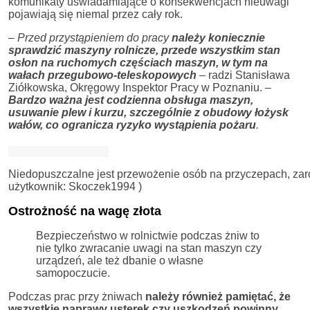
komunikaty uświadamiające o konsekwencjach nieuwagi
pojawiają się niemal przez cały rok.
– Przed przystąpieniem do pracy
należy koniecznie
sprawdzić maszyny rolnicze, przede wszystkim stan
osłon na ruchomych częściach maszyn, w tym na
wałach przegubowo-teleskopowych
– radzi
Stanisława
Ziółkowska, Okręgowy Inspektor Pracy w Poznaniu
. –
Bardzo ważna jest codzienna obsługa maszyn,
usuwanie plew i kurzu, szczególnie z obudowy łożysk
wałów, co ogranicza ryzyko wystąpienia pożaru
.
Niedopuszczalne jest przewożenie osób na przyczepach, zarów
użytkownik: Skoczek1994 )
Ostrożność na wagę złota
Bezpieczeństwo w rolnictwie podczas żniw to
nie tylko zwracanie uwagi na stan maszyn czy
urządzeń, ale też dbanie o własne
samopoczucie.
Podczas prac przy żniwach
należy również pamiętać, że
wszystkie naprawy usterek czy uszkodzeń powinny