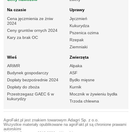
Na czasie
Uprawy
Cena jęczmienia ze żniw
Jęczmień
2024
Kukurydza
Ceny gruntów ornych 2024
Pszenica ozima
Kary za brak OC
Rzepak
Ziemniaki
Wieś
Zwierzęta
ARiMR
Alpaka
Budynek gospodarczy
ASF
Dopłaty bezpośrednie 2024
Bydło mięsne
Dopłaty do zboża
Kurnik
Przestrzegasz GAEC 6 w
Mocznik w żywieniu bydła
kukurydzy
Trzoda chlewna
AgroFakt.pl jest znakiem towarowym
Adagri Sp. z o.o.
Wszystkie materiały opublikowane na agroFakt.pl są chronione prawami
autorskimi