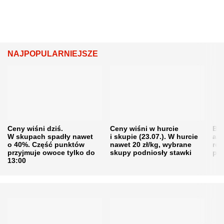
NAJPOPULARNIEJSZE
Ceny wiśni dziś.
Ceny wiśni w hurcie
Będ
W skupach spadły nawet
i skupie (23.07.). W hurcie
agr
o 40%. Część punktów
nawet 20 zł/kg, wybrane
rol
przyjmuje owoce tylko do
skupy podniosły stawki
pr
13:00