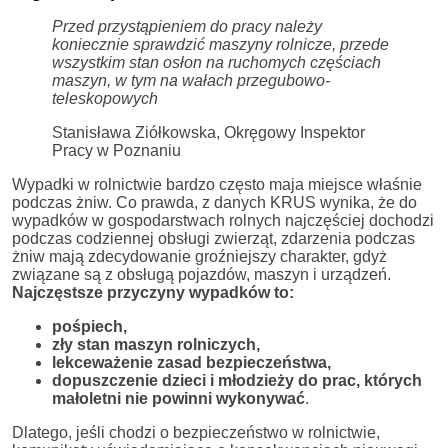
Przed przystąpieniem do pracy należy
koniecznie sprawdzić maszyny rolnicze, przede
wszystkim stan osłon na ruchomych częściach
maszyn, w tym na wałach przegubowo-
teleskopowych
Stanisława Ziółkowska, Okręgowy Inspektor
Pracy w Poznaniu
Wypadki w rolnictwie bardzo często maja miejsce właśnie
podczas żniw. Co prawda, z danych KRUS wynika, że do
wypadków w gospodarstwach rolnych najczęściej dochodzi
podczas codziennej obsługi zwierząt, zdarzenia podczas
żniw mają zdecydowanie groźniejszy charakter, gdyż
związane są z obsługą pojazdów, maszyn i urządzeń.
Najczęstsze przyczyny wypadków to:
pośpiech,
zły stan maszyn rolniczych,
lekceważenie zasad bezpieczeństwa,
dopuszczenie dzieci i młodzieży do prac, których
małoletni nie powinni wykonywać
.
Dlatego, jeśli chodzi o bezpieczeństwo w rolnictwie,