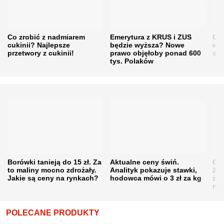
Co zrobić z nadmiarem
Emerytura z KRUS i ZUS
Cen
cukinii? Najlepsze
będzie wyższa? Nowe
w h
przetwory z cukinii!
prawo objęłoby ponad 600
się
tys. Polaków
Borówki tanieją do 15 zł. Za
Aktualne ceny świń.
Cen
to maliny mocno zdrożały.
Analityk pokazuje stawki,
202
Jakie są ceny na rynkach?
hodowca mówi o 3 zł za kg
żni
nie
POLECANE PRODUKTY