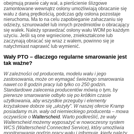
obejmują prawie cały wał, a pierścienie ślizgowe
zamontowane wewnątrz osłony umożliwiają obracanie się
wału z daną prędkością, podczas gdy osłona pozostaje
nieruchoma. Ma to na celu zapobieganie zahaczaniu się
odzieży, sznurowadeł lub innych przedmiotów o obracający
się wałek. Należy sprawdzać osłony wału WOM po każdym
użyciu. Jeśli są one wgniecione, zniekształcone lub
zaczynają obracać się wraz z wałem, powinno się je
natychmiast naprawić lub wymienić.
Wały PTO – dlaczego regularne smarowanie jest
tak ważne?
W zależności od producenta, modelu wału i jego
zastosowania, może on wymagać świeżego smarowania
nawet co 8 godzin pracy lub tylko co 250 godzin.
Standardowe zalecenia producentów mówią o tym, by
pierwsze smarowanie odbyło się po krótkim czasie
użytkowania, aby wszystkie przeguby i elementy
krzyżakowe dobrze się „ułożyły”. W naszej ofercie Kramp
posiadamy m.in. wały od niemieckiego producenta – mowa
oczywiście o
Walterscheid
. Warto podkreślić, że wały
Walterscheid możemy wyposażyć w nowoczesny system
WCS (Walterscheid Connected Service), który umożliwia
monitorowanie godzin pracy wału i informuje, kiedy należy