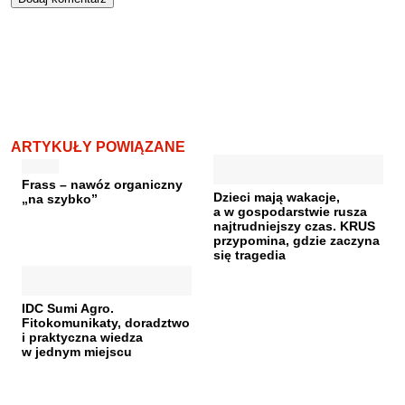
ARTYKUŁY POWIĄZANE
Frass – nawóz organiczny
Dzieci mają wakacje,
„na szybko”
a w gospodarstwie rusza
najtrudniejszy czas. KRUS
przypomina, gdzie zaczyna
się tragedia
IDC Sumi Agro.
Fitokomunikaty, doradztwo
i praktyczna wiedza
w jednym miejscu