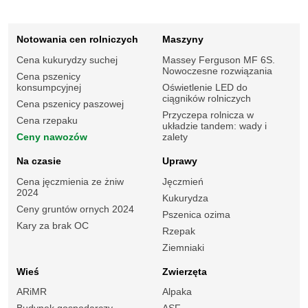
Notowania cen rolniczych
Maszyny
Cena kukurydzy suchej
Massey Ferguson MF 6S.
Nowoczesne rozwiązania
Cena pszenicy
konsumpcyjnej
Oświetlenie LED do
ciągników rolniczych
Cena pszenicy paszowej
Przyczepa rolnicza w
Cena rzepaku
układzie tandem: wady i
Ceny nawozów
zalety
Na czasie
Uprawy
Cena jęczmienia ze żniw
Jęczmień
2024
Kukurydza
Ceny gruntów ornych 2024
Pszenica ozima
Kary za brak OC
Rzepak
Ziemniaki
Wieś
Zwierzęta
ARiMR
Alpaka