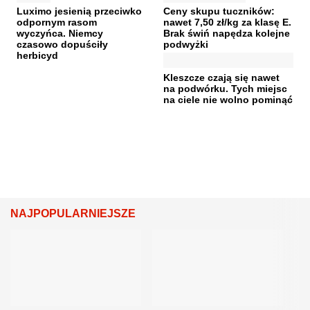
Luximo jesienią przeciwko
Ceny skupu tuczników:
odpornym rasom
nawet 7,50 zł/kg za klasę E.
wyczyńca. Niemcy
Brak świń napędza kolejne
czasowo dopuściły
podwyżki
herbicyd
Kleszcze czają się nawet
na podwórku. Tych miejsc
na ciele nie wolno pominąć
NAJPOPULARNIEJSZE