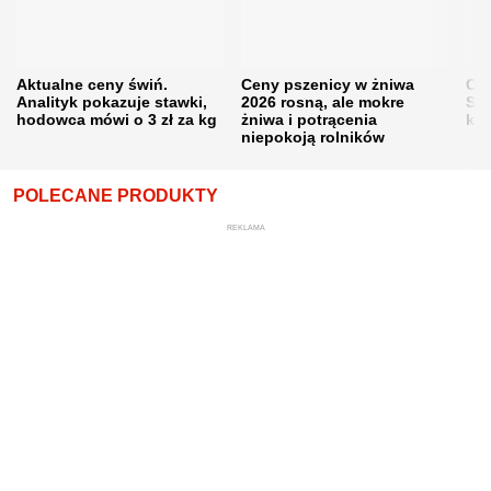
Aktualne ceny świń.
Ceny pszenicy w żniwa
Ce
Analityk pokazuje stawki,
2026 rosną, ale mokre
Sku
hodowca mówi o 3 zł za kg
żniwa i potrącenia
kon
niepokoją rolników
POLECANE PRODUKTY
REKLAMA