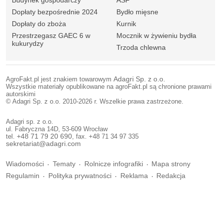
Budynek gospodarczy
ASF
Dopłaty bezpośrednie 2024
Bydło mięsne
Dopłaty do zboża
Kurnik
Przestrzegasz GAEC 6 w
Mocznik w żywieniu bydła
kukurydzy
Trzoda chlewna
AgroFakt.pl jest znakiem towarowym
Adagri Sp. z o.o.
Wszystkie materiały opublikowane na agroFakt.pl są chronione prawami
autorskimi
© Adagri Sp. z o.o. 2010-2026 r. Wszelkie prawa zastrzeżone.
Adagri sp. z o.o.
ul. Fabryczna 14D, 53-609 Wrocław
tel.
+48 71 79 20 690
, fax. +48 71 34 97 335
sekretariat@adagri.com
Wiadomości
Tematy
Rolnicze infografiki
Mapa strony
Regulamin
Polityka prywatności
Reklama
Redakcja