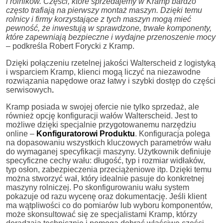
i rolników. Części, które sprzedajemy w Kramp bardzo
często trafiają na pierwszy montaż maszyn. Dzięki temu
rolnicy i firmy korzystające z tych maszyn mogą mieć
pewność, że inwestują w sprawdzone, trwałe komponenty,
które zapewniają bezpieczne i wydajne przenoszenie mocy
–
podkreśla Robert Forycki z Kramp.
Dzięki połączeniu rzetelnej jakości Walterscheid z logistyką
i wsparciem Kramp, klienci mogą liczyć na niezawodne
rozwiązania napędowe oraz łatwy i szybki dostęp do części
serwisowych
.
Kramp posiada w swojej ofercie nie tylko sprzedaż, ale
również opcję konfiguracji wałów Walterscheid. Jest to
możliwe dzięki specjalnie przygotowanemu narzędziu
online –
Konfiguratorowi Produktu
. Konfiguracja polega
na dopasowaniu wszystkich kluczowych parametrów wału
do wymaganej specyfikacji maszyny. Użytkownik definiuje
specyficzne cechy wału: długość, typ i rozmiar widłaków,
typ osłon, zabezpieczenia przeciążeniowe itp. Dzięki temu
można stworzyć wał, który idealnie pasuje do konkretnej
maszyny rolniczej. Po skonfigurowaniu wału system
pokazuje od razu wycenę oraz dokumentację. Jeśli klient
ma wątpliwości co do pomiarów lub wyboru komponentów,
może skonsultować się ze specjalistami Kramp, którzy