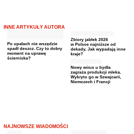
INNE ARTYKUŁY AUTORA
Zbiory jabłek 2026
Po upałach nie wszędzie
w Polsce najniższe od
spadł deszcz. Czy to dobry
dekady. Jak wypadają inne
moment na uprawę
kraje?
ścierniska?
Nowy wirus u bydła
zagraża produkcji mleka.
Wykryto go w Szwajcarii,
Niemczech i Francji
NAJNOWSZE WIADOMOŚCI