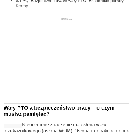
FAQ: Bezpieczne i trwałe wały PTO. Eksperckie porady
Kramp
REKLAMA
Wały PTO a bezpieczeństwo pracy
–
o czym
musisz pamiętać?
Nieocenione znaczenie ma osłona wału
przekaźnikowego (osłona WOM). Osłona i kołpaki ochronne