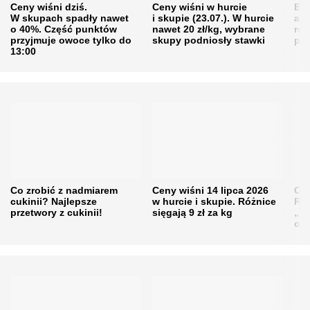
Ceny wiśni dziś.
Ceny wiśni w hurcie
Będ
W skupach spadły nawet
i skupie (23.07.). W hurcie
agr
o 40%. Część punktów
nawet 20 zł/kg, wybrane
rol
przyjmuje owoce tylko do
skupy podniosły stawki
pr
13:00
Co zrobić z nadmiarem
Ceny wiśni 14 lipca 2026
Cen
cukinii? Najlepsze
w hurcie i skupie. Różnice
Rol
przetwory z cukinii!
sięgają 9 zł za kg
„pe
obn