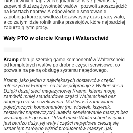
i kosztownych napraw. Regularny serwis z pewnością
zapewni dłuższą żywotność wałów i pozwoli zaoszczędzić
na kosztach napraw. A odpowiednie smarowanie
zapobiega korozji, wydłuża bezawaryjny czas pracy wału,
a co za tym idzie rolnik unika przestojów, które najbardziej
zaburzają rytm pracy.
Wały PTO w ofercie Kramp i Walterscheid
Kramp
oferuje szeroką gamę komponentów Walterscheid –
od kompletnych wałów po drobne części serwisowe, co
pozwala na pełną obsługę systemu napędowego.
Kramp, jako jeden z największych dostawców części
rolniczych w Europie, od lat współpracuje z Walterscheid.
Dzięki dużej sieci magazynowej Kramp, klienci mogą
zamówić mniej standardowe części Walterscheid bez
długiego czasu oczekiwania. Możliwość zamawiania
pojedynczych komponentów (np. widełek, krzywek,
zestawów naprawczych) ułatwia serwisowanie maszyn bez
wymiany całego wału. Udział marki Walterscheid w rynku
jest bardzo duży, jej wały i części napędowe cieszą się
uznaniem zarówno wśród producentów maszyn, jak