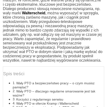
maszyn. W rolnictwie, gdzie warunki pracy są dynamiczne
i często ekstremalne, kluczowe jest bezpieczeństwo.
Dlatego producenci stosują nowoczesne rozwiązania, np.
wały marki
Walterscheid
,
można wyposażyć w sprzęgła,
które chronią zarówno maszynę, jak i ciągnik przed
uszkodzeniem. Wały przegubowo-teleskopowe
odpowiadają za pewną i niezawodną pracę maszyny,
jednak mimo to bardzo często zdarzają się wypadki z ich
udziałem, gdy np. wał odłączy się od maszyny w czasie jej
pracy. Warto zapamiętać, że regularnie i prawidłowo
serwisowany wał przekaźnikowy jest znacznie
bezpieczniejszy w eksploatacji. Podpowiadamy jak
utrzymać wał PTO w dobrym stanie i jaką markę wybrać do
codziennej pracy w gospodarstwie, by produkt spełnił
wszystkie, nawet te najbardziej wygórowane oczekiwania.
Spis treści
Wały PTO a bezpieczeństwo pracy – o czym musisz
pamiętać?
Wały PTO – dlaczego regularne smarowanie jest tak
ważne?
Korzyści z regularnego serwisu
Wały PTO w ofercie Kramp i Walterscheid