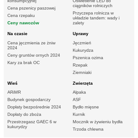
konsumpcyjnej
Oświetlenie LED do
ciągników rolniczych
Cena pszenicy paszowej
Przyczepa rolnicza w
Cena rzepaku
układzie tandem: wady i
Ceny nawozów
zalety
Na czasie
Uprawy
Cena jęczmienia ze żniw
Jęczmień
2024
Kukurydza
Ceny gruntów ornych 2024
Pszenica ozima
Kary za brak OC
Rzepak
Ziemniaki
Wieś
Zwierzęta
ARiMR
Alpaka
Budynek gospodarczy
ASF
Dopłaty bezpośrednie 2024
Bydło mięsne
Dopłaty do zboża
Kurnik
Przestrzegasz GAEC 6 w
Mocznik w żywieniu bydła
kukurydzy
Trzoda chlewna