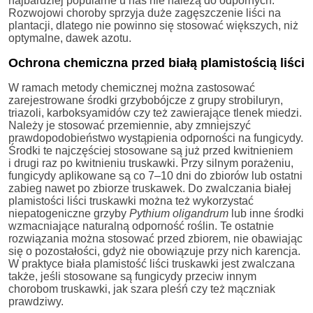
najbardziej popularne u nas nie należą do odpornych.
Rozwojowi choroby sprzyja duże zagęszczenie liści na
plantacji, dlatego nie powinno się stosować większych, niż
optymalne, dawek azotu.
Ochrona chemiczna przed białą plamistością liści
W ramach metody chemicznej można zastosować
zarejestrowane środki grzybobójcze z grupy strobiluryn,
triazoli, karboksyamidów czy też zawierające tlenek miedzi.
Należy je stosować przemiennie, aby zmniejszyć
prawdopodobieństwo wystąpienia odporności na fungicydy.
Środki te najczęściej stosowane są już przed kwitnieniem
i drugi raz po kwitnieniu truskawki. Przy silnym porażeniu,
fungicydy aplikowane są co 7–10 dni do zbiorów lub ostatni
zabieg nawet po zbiorze truskawek. Do zwalczania białej
plamistości liści truskawki można też wykorzystać
niepatogeniczne grzyby
Pythium oligandrum
lub inne środki
wzmacniające naturalną odporność roślin. Te ostatnie
rozwiązania można stosować przed zbiorem, nie obawiając
się o pozostałości, gdyż nie obowiązuje przy nich karencja.
W praktyce biała plamistość liści truskawki jest zwalczana
także, jeśli stosowane są fungicydy przeciw innym
chorobom truskawki, jak szara pleśń czy też mączniak
prawdziwy.