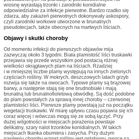
wiosnę wyrastają trzonki i zarodniki konidialne
odpowiedzialne za infekcje pierwotne. Bardzo rzadko się
zdarza, aby zakażeń pierwotnych dokonywały askospory,
czyli zarodniki workowe utworzone w brunatnych
pseudotecjach, także obecnych na martwych liściach.
Objawy i skutki choroby
Od momentu infekcji do pierwszych objawów mija
zazwyczaj około 3 tygodni. Biała plamistość liści truskawki
przejawia się przede wszystkim pod postacią różnej
wielkości okrągławych plam na liściach. Rzadziej
i w mniejszej liczbie plamy występują na innych zielonych
częściach rośliny. W mokrych, deszczowych latach grzyb
rozwija się także na owocach. Typowe plamy są brązowej
barwy, a następnie stają się one brudnobiałe i mają
brunatną lub brunatnofioletową obwódkę. Są dość podobne
do plam powstałych za sprawą innej choroby – czerwonej
plamistości liści. Pierwsze plamy powstają już na początku
wegetacji truskawki. W miarę upływu czasu pojawia się ich
coraz więcej i wówczas mogą się ze sobą łączyć. Przy
dużej wilgotności w miejscach porażenia powstaje
delikatny, szary nalot trzonków konidialnych. W takich
miejscach tkanka obumiera i zasycha. Przy dużym
nasileniu choroby wzrost rośliny jest osłabiony, owoce są