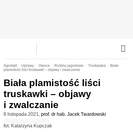
Agrofakt
Uprawy
Owoce
Rośliny jagodowe
Truskawka
Biała
plamistość liści truskawki – objawy i zwalczanie
Biała plamistość liści
truskawki – objawy
i zwalczanie
8 listopada 2021
,
prof. dr hab. Jacek Twardowski
fot. Katarzyna Kupczak