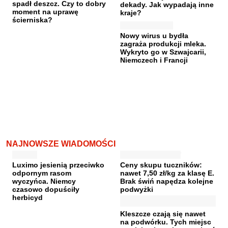
spadł deszcz. Czy to dobry
dekady. Jak wypadają inne
moment na uprawę
kraje?
ścierniska?
Nowy wirus u bydła
zagraża produkcji mleka.
Wykryto go w Szwajcarii,
Niemczech i Francji
NAJNOWSZE WIADOMOŚCI
Luximo jesienią przeciwko
Ceny skupu tuczników:
odpornym rasom
nawet 7,50 zł/kg za klasę E.
wyczyńca. Niemcy
Brak świń napędza kolejne
czasowo dopuściły
podwyżki
herbicyd
Kleszcze czają się nawet
na podwórku. Tych miejsc