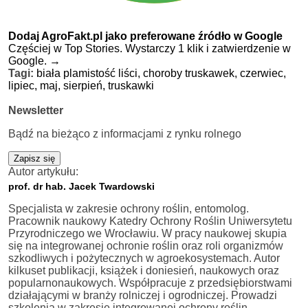
Dodaj AgroFakt.pl jako preferowane źródło w Google
Częściej w Top Stories. Wystarczy 1 klik i zatwierdzenie w
Google.
→
Tagi:
biała plamistość liści,
choroby truskawek,
czerwiec,
lipiec,
maj,
sierpień,
truskawki
Newsletter
Bądź na bieżąco z informacjami z rynku rolnego
Zapisz się
Autor artykułu:
prof. dr hab. Jacek Twardowski
Specjalista w zakresie ochrony roślin, entomolog.
Pracownik naukowy Katedry Ochrony Roślin Uniwersytetu
Przyrodniczego we Wrocławiu. W pracy naukowej skupia
się na integrowanej ochronie roślin oraz roli organizmów
szkodliwych i pożytecznych w agroekosystemach. Autor
kilkuset publikacji, książek i doniesień, naukowych oraz
popularnonaukowych. Współpracuje z przedsiębiorstwami
działającymi w branży rolniczej i ogrodniczej. Prowadzi
szkolenia w zakresie integrowanej ochrony roślin,