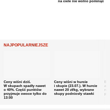
na ciele nie wolno pominąć
NAJPOPULARNIEJSZE
Ceny wiśni dziś.
Ceny wiśni w hurcie
Będ
W skupach spadły nawet
i skupie (23.07.). W hurcie
agr
o 40%. Część punktów
nawet 20 zł/kg, wybrane
rol
przyjmuje owoce tylko do
skupy podniosły stawki
pr
13:00