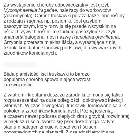
Za wystąpienie choroby odpowiedzialny jest grzyb
Mycosphaerella fragariae
, należący do workowców
(Ascomycota)
.
Oprócz truskawki poraża także inne rośliny
z rodzaju
Fragaria
, np. poziomki. Jest grzybem
pasożytniczym, który rozwija się przede wszystkim na
liściach żywych roślin. To stadium pasożytnicze, czyli
anamorfa patogenu, nosi nazwę
Ramularia grevilleana
.
Grzybnia przerasta miękisz liścia, a wyrastające z niej
trzonki konidialne stanowią podstawę dla wytwarzanych
zarodników konidialnych.
Biała plamistość liści truskawki to bardzo
popularna choroba spowalniająca wzrost
i rozwój roślin
Z wiatrem i kroplami deszczu zarodniki te mogą się łatwo
rozprzestrzeniać na duże odległości i dokonywać infekcji
wtórnych. W czasie wegetacji truskawki formowane są 3–4
pokolenia zarodników konidialnych. Późną jesienią,
a czasem nawet podczas ciepłych zim z grzybni, rozwiniętej
w miękiszu liścia, tworzą się pseudosklerocja. W tym
stadium patogen zimuje w opadłych liściach
pozostawionych na plantacji. Z pseudosklerocjów na