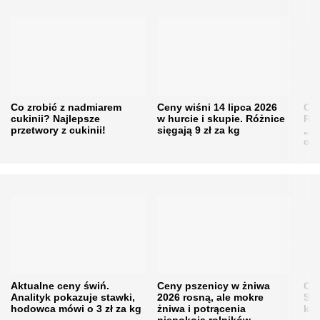
Co zrobić z nadmiarem
Ceny wiśni 14 lipca 2026
Cen
cukinii? Najlepsze
w hurcie i skupie. Różnice
Rol
przetwory z cukinii!
sięgają 9 zł za kg
„pe
obn
Aktualne ceny świń.
Ceny pszenicy w żniwa
Ce
Analityk pokazuje stawki,
2026 rosną, ale mokre
Sku
hodowca mówi o 3 zł za kg
żniwa i potrącenia
kon
niepokoją rolników