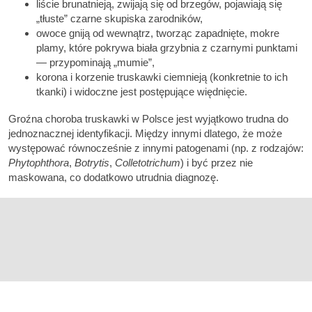
liście brunatnieją, zwijają się od brzegów, pojawiają się
„tłuste” czarne skupiska zarodników,
owoce gniją od wewnątrz, tworząc zapadnięte, mokre
plamy, które pokrywa biała grzybnia z czarnymi punktami
— przypominają „mumie”,
korona i korzenie truskawki ciemnieją (konkretnie to ich
tkanki) i widoczne jest postępujące więdnięcie.
Groźna choroba truskawki w Polsce jest wyjątkowo trudna do
jednoznacznej identyfikacji. Między innymi dlatego, że może
występować równocześnie z innymi patogenami (np. z rodzajów:
Phytophthora
,
Botrytis
,
Colletotrichum
) i być przez nie
maskowana, co dodatkowo utrudnia diagnozę.