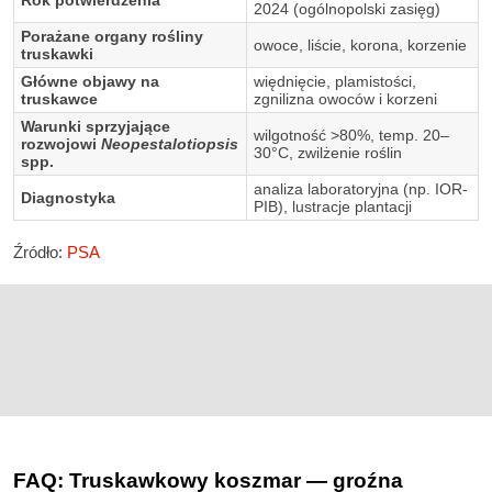
Rok potwierdzenia
2024 (ogólnopolski zasięg)
Porażane organy rośliny
owoce, liście, korona, korzenie
truskawki
Główne objawy na
więdnięcie, plamistości,
truskawce
zgnilizna owoców i korzeni
Warunki sprzyjające
wilgotność >80%, temp. 20–
rozwojowi
Neopestalotiopsis
30°C, zwilżenie roślin
spp.
analiza laboratoryjna (np. IOR-
Diagnostyka
PIB), lustracje plantacji
Źródło:
PSA
FAQ: Truskawkowy koszmar — groźna