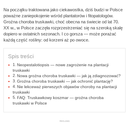
Na początku traktowana jako ciekawostka, dziś budzi w Polsce
poważne zaniepokojenie wśród plantatorów i fitopatologów.
Groźna choroba truskawki, choć obecna na świecie od lat 70.
XX w., w Polsce zaczęła rozprzestrzeniać się na szeroką skalę
dopiero w ostatnich sezonach. I co gorsza — może porażać
każdą część rośliny: od korzeni aż po owoce.
Spis treści
Neopestalotiopsis — nowe zagrożenie na plantacji
truskawki
Nowa groźna choroba truskawki — jak ją zdiagnozować?
Groźna choroba truskawki — jak ochronić plantację?
Nie lekceważ pierwszych objawów choroby na plantacji
truskawki
FAQ: Truskawkowy koszmar — groźna choroba
truskawki w Polsce
REKLAMA