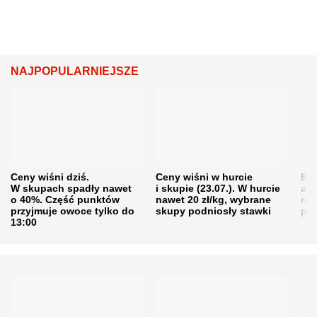
NAJPOPULARNIEJSZE
Ceny wiśni dziś.
Ceny wiśni w hurcie
Będ
W skupach spadły nawet
i skupie (23.07.). W hurcie
agr
o 40%. Część punktów
nawet 20 zł/kg, wybrane
rol
przyjmuje owoce tylko do
skupy podniosły stawki
pr
13:00