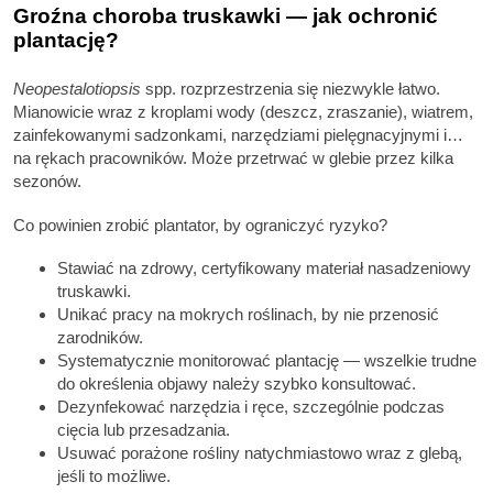
Groźna choroba truskawki — jak ochronić
plantację?
Neopestalotiopsis
spp. rozprzestrzenia się niezwykle łatwo.
Mianowicie wraz z kroplami wody (deszcz, zraszanie), wiatrem,
zainfekowanymi sadzonkami, narzędziami pielęgnacyjnymi i…
na rękach pracowników. Może przetrwać w glebie przez kilka
sezonów.
Co powinien zrobić plantator, by ograniczyć ryzyko?
Stawiać na zdrowy, certyfikowany materiał nasadzeniowy
truskawki.
Unikać pracy na mokrych roślinach, by nie przenosić
zarodników.
Systematycznie monitorować plantację — wszelkie trudne
do określenia objawy należy szybko konsultować.
Dezynfekować narzędzia i ręce, szczególnie podczas
cięcia lub przesadzania.
Usuwać porażone rośliny natychmiastowo wraz z glebą,
jeśli to możliwe.