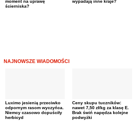
moment na uprawę
wypadają inne kraje?
ścierniska?
NAJNOWSZE WIADOMOŚCI
Luximo jesienią przeciwko
Ceny skupu tuczników:
odpornym rasom wyczyńca.
nawet 7,50 zł/kg za klasę E.
Niemcy czasowo dopuściły
Brak świń napędza kolejne
herbicyd
podwyżki