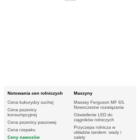
REKLAMA
Notowania cen rolniczych
Maszyny
Cena kukurydzy suchej
Massey Ferguson MF 6S.
Nowoczesne rozwiązania
Cena pszenicy
konsumpcyjnej
Oświetlenie LED do
ciągników rolniczych
Cena pszenicy paszowej
Przyczepa rolnicza w
Cena rzepaku
układzie tandem: wady i
Ceny nawozów
zalety