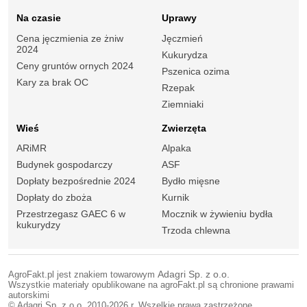
Na czasie
Uprawy
Cena jęczmienia ze żniw
Jęczmień
2024
Kukurydza
Ceny gruntów ornych 2024
Pszenica ozima
Kary za brak OC
Rzepak
Ziemniaki
Wieś
Zwierzęta
ARiMR
Alpaka
Budynek gospodarczy
ASF
Dopłaty bezpośrednie 2024
Bydło mięsne
Dopłaty do zboża
Kurnik
Przestrzegasz GAEC 6 w
Mocznik w żywieniu bydła
kukurydzy
Trzoda chlewna
AgroFakt.pl jest znakiem towarowym
Adagri Sp. z o.o.
Wszystkie materiały opublikowane na agroFakt.pl są chronione prawami
autorskimi
© Adagri Sp. z o.o. 2010-2026 r. Wszelkie prawa zastrzeżone.