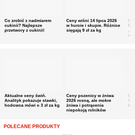
Co zrobić z nadmiarem
Ceny wiśni 14 lipca 2026
Cen
cukinii? Najlepsze
w hurcie i skupie. Różnice
Rol
przetwory z cukinii!
sięgają 9 zł za kg
„pe
obn
Aktualne ceny świń.
Ceny pszenicy w żniwa
Ce
Analityk pokazuje stawki,
2026 rosną, ale mokre
Sku
hodowca mówi o 3 zł za kg
żniwa i potrącenia
kon
niepokoją rolników
POLECANE PRODUKTY