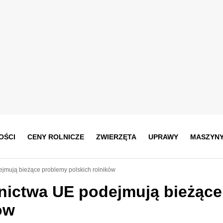
OŚCI
CENY ROLNICZE
ZWIERZĘTA
UPRAWY
MASZYN
ejmują bieżące problemy polskich rolników
lnictwa UE podejmują bieżące
ów