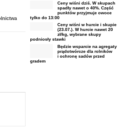
Ceny wiśni dziś. W skupach
spadły nawet o 40%. Część
punktów przyjmuje owoce
tylko do 13:00
olnictwa
Ceny wiśni w hurcie i skupie
(23.07.). W hurcie nawet 20
zł/kg, wybrane skupy
podniosły stawki
Będzie wsparcie na agregaty
prądotwórcze dla rolników
i ochronę sadów przed
gradem