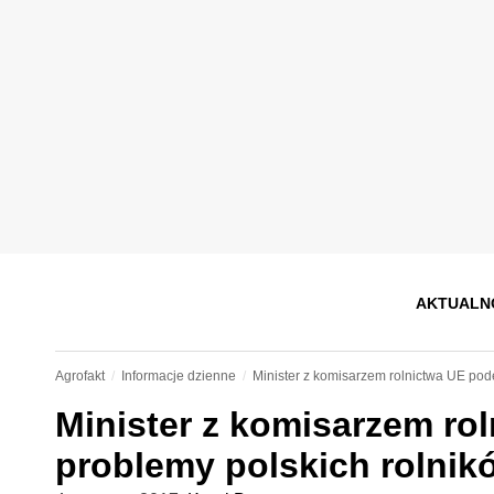
AKTUALN
Agrofakt
Informacje dzienne
Minister z komisarzem rolnictwa UE pod
Minister z komisarzem ro
problemy polskich rolnik