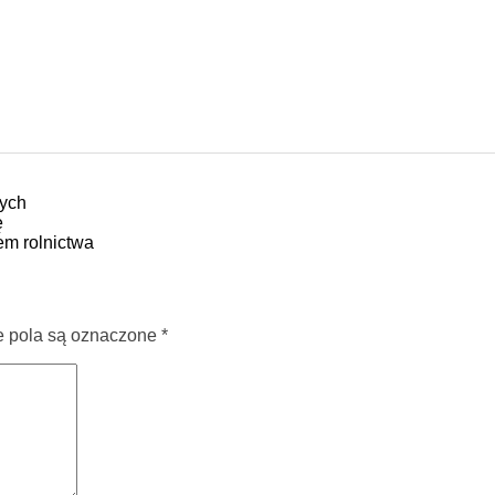
zych
ę
rem rolnictwa
pola są oznaczone
*