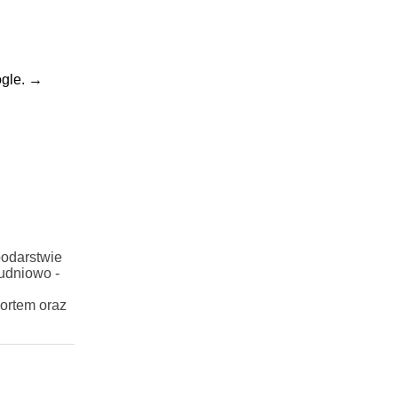
gle.
→
podarstwie
łudniowo -
ortem oraz