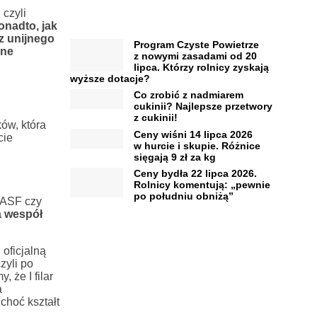
czyli
onadto, jak
 z unijnego
Program Czyste Powietrze
jne
z nowymi zasadami od 20
.
lipca. Którzy rolnicy zyskają
wyższe dotacje?
Co zrobić z nadmiarem
cukinii? Najlepsze przetwory
z cukinii!
ów, która
Ceny wiśni 14 lipca 2026
cie
w hurcie i skupie. Różnice
sięgają 9 zł za kg
Ceny bydła 22 lipca 2026.
Rolnicy komentują: „pewnie
po południu obniżą”
 ASF czy
a wespół
oficjalną
zyli po
 że I filar
a
choć kształt