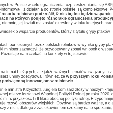
ych w Polsce w celu ograniczenia rozprzestrzeniania się ASF, 
oinformował, iż działania po stronie polskiej są kompleksowe.
P
 resortu rolnictwa podkreślił, iż niezbędne będzie wsparcie
rach na których podjęto różnorakie ograniczenia produkcy
niemniej jej kształt ma zostać określony w toku kolejnych prac
 wniosek o wsparcie producentów, którzy z tytułu grypy ptaków
ratach poniesionych przez polskich rolników w wyniku grypy ptak
ski minister zaznaczył, że przygotowany został wniosek o wspar
y. Pozostaje nam czekać na konkrety w tej sprawie.
ko na temat bieżących, ale jakże ważnych tematów związanych z
misarz unijny zdecydowali również, że
w przyszłym roku Polsk
 poświęconą innowacjom w rolnictwie.
ie ministra Krzysztofa Jurgiela komisarz złoży w naszym kraju 
nej mierze kształtowi Wspólnej Polityki Rolnej po roku 2020, c
przyszłość I i II filara obecnej polityki rolnej. Przypomnijmy,
ejmuje rozwój obszarów wiejskich. Obydwa są bardzo ważne, a dl
zy z nich, dlatego z zaciekawieniem czekamy na to spotkanie, 