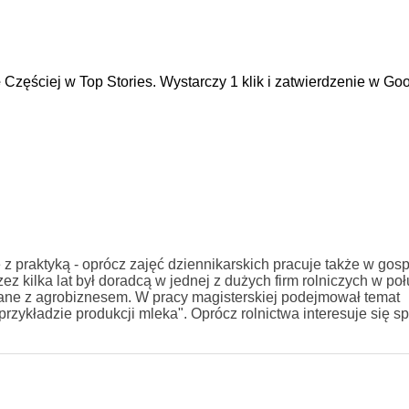
e
Częściej w Top Stories. Wystarczy 1 klik i zatwierdzenie w Goo
 z praktyką - oprócz zajęć dziennikarskich pracuje także w gos
z kilka lat był doradcą w jednej z dużych firm rolniczych w po
ane z agrobiznesem. W pracy magisterskiej podejmował temat
kładzie produkcji mleka". Oprócz rolnictwa interesuje się sp