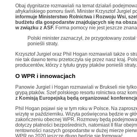
Obaj dygnitarze rozmawiali na temat działań podejmowan
afrykańskiego pomoru świń. Minister Krzysztof Jurgiel p
informuje Ministerstwo Rolnictwa i Rozwoju Wsi, szef
budżetu dla gospodarstw znajdujących się na obsza
w związku z ASF.
Forma pomocy nie jest jeszcze znana, 
Polski minister zaznaczył, że przygotowany został
ponieśli straty.
Krzysztof Jurgiel oraz Phil Hogan rozmawiali także o st
nie tak dawno temu przetoczyła się przez nasz kraj. Pol
producentów, którzy z tytułu grypy ptaków ponieśli strat
O WPR i innowacjach
Panowie Jurgiel i Hogan rozmawiali w Brukseli nie tyl
grypą ptaków. Szef polskiego resortu rolnictwa oraz ko
z Komisją Europejską będą organizować konferencję
Phil Hogan pojawi się w tym roku w Polsce. Na zaproszen
wizytę w październiku. Wizyta poświęcona będzie w głów
zakończeniu obecnej WPR. Rozmowy będą podejmować m.in. 
dotyczy płatności bezpośrednich, natomiast II filar ob
rentowności naszych gospodarstw w dużej mierze pierws
WPR po 2020 jeszcze długo będzie się formować.