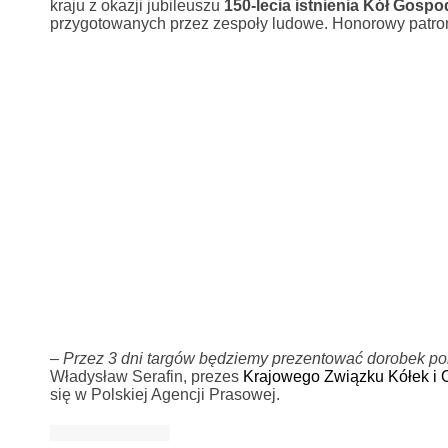
kraju z okazji jubileuszu
150-lecia istnienia Kół Gospo
przygotowanych przez zespoły ludowe. Honorowy patron
–
Przez 3 dni targów będziemy prezentować dorobek pol
Władysław Serafin, prezes
Krajowego Związku Kółek i O
się w Polskiej Agencji Prasowej.