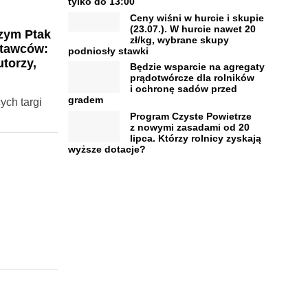
tylko do 13:00
Ceny wiśni w hurcie i skupie
(23.07.). W hurcie nawet 20
zym Ptak
zł/kg, wybrane skupy
stawców:
podniosły stawki
torzy,
Będzie wsparcie na agregaty
prądotwórcze dla rolników
i ochronę sadów przed
gradem
ych targi
Program Czyste Powietrze
z nowymi zasadami od 20
lipca. Którzy rolnicy zyskają
wyższe dotacje?