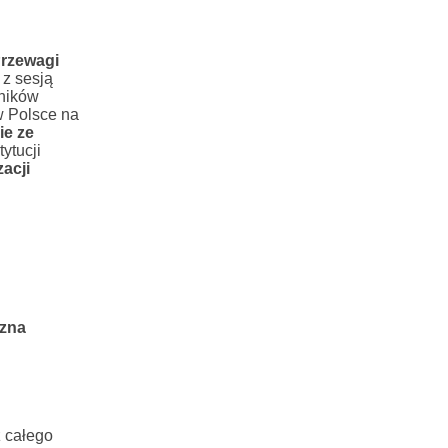
rzewagi
z sesją
ników
w Polsce na
ie ze
ytucji
acji
czna
 całego