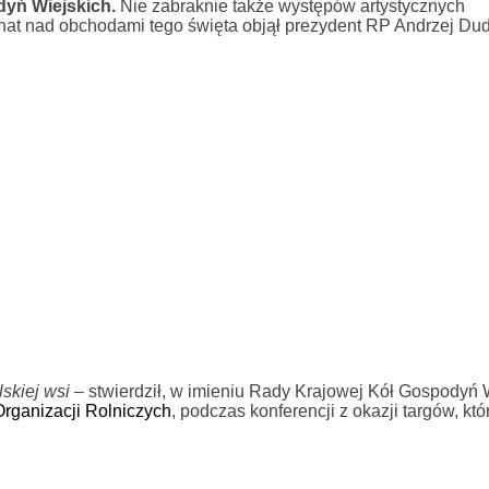
dyń Wiejskich.
Nie zabraknie także występów artystycznych
at nad obchodami tego święta objął prezydent RP Andrzej Dud
skiej wsi
– stwierdził, w imieniu Rady Krajowej Kół Gospodyń W
rganizacji Rolniczych
, podczas konferencji z okazji targów, kt