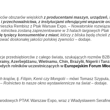
ańców obszarów wiejskich
z producentami maszyn, urządzeń, 
 i przechowalnictwa, z instytucjami oferującymi wsparcie or
nieszka Rembisz z Ptak Warsaw Expo. –
Nowatorskie rozwiąza
la rolnictwa zostaną zaprezentowane w 3 halach targowych Pta
ę tysięcy konsumentów z miast
, którzy z bliska będą chcieli
ować doskonałej jakości polskiej żywności
– dodaje.
je przedsiębiorców z całego świata, szukających rozmów B2B 
rainy, Azerbejdżanu, Wietnamu, Chin, Brazylii, Nigerii i Tanza
łodych rolników uczestniczących w
Europejskim Forum Mło
krajów, tj. Filipin, Kenii czy Mongolii
– mówi Tomasz Szypuła,
 –
Rolnictwo to nasze okno wystawiennicze na świat
– dodaje.
narodowych PTAK Warszaw Expo, wraz z Władysławem Serafin