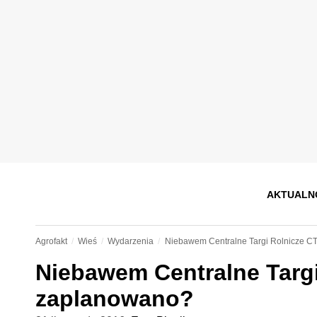
AKTUALN
Agrofakt
Wieś
Wydarzenia
Niebawem Centralne Targi Rolnicze C
Niebawem Centralne Targi
zaplanowano?