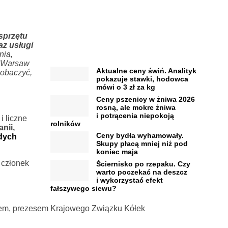
sprzętu
az usługi
nia,
k Warsaw
Aktualne ceny świń. Analityk
 zobaczyć,
pokazuje stawki, hodowca
mówi o 3 zł za kg
Ceny pszenicy w żniwa 2026
rosną, ale mokre żniwa
i potrącenia niepokoją
i liczne
rolników
nii,
Ceny bydła wyhamowały.
dych
Skupy płacą mniej niż pod
koniec maja
 członek
Ściernisko po rzepaku. Czy
warto poczekać na deszcz
i wykorzystać efekt
fałszywego siewu?
em, prezesem Krajowego Związku Kółek