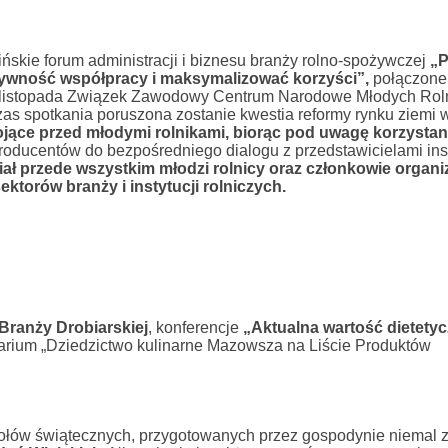
ińskie forum administracji i biznesu branży rolno-spożywczej
„P
ktywność współpracy i maksymalizować korzyści”,
połączone 
6 listopada Związek Zawodowy Centrum Narodowe Młodych Rol
zas spotkania poruszona zostanie kwestia reformy rynku ziemi 
jące przed młodymi rolnikami, biorąc pod uwagę korzystan
oducentów do bezpośredniego dialogu z przedstawicielami inst
ł przede wszystkim młodzi rolnicy oraz członkowie organiz
ektorów branży i instytucji rolniczych.
Branży Drobiarskiej
, konferencje
„Aktualna wartość dietety
rium „Dziedzictwo kulinarne Mazowsza na Liście Produktów
tołów świątecznych, przygotowanych przez gospodynie niemal z