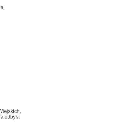
a.
iejskich,
óra odbyła