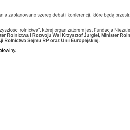
nia zaplanowano szereg debat i konferencji, które będą przest
przyszłości rolnictwa”, której organizatorem jest Fundacja Nieza
ter Rolnictwa i Rozwoju Wsi Krzysztof Jurgiel, Minister Rol
i Rolnictwa Sejmu RP oraz Unii Europejskiej.
ołowiny
.