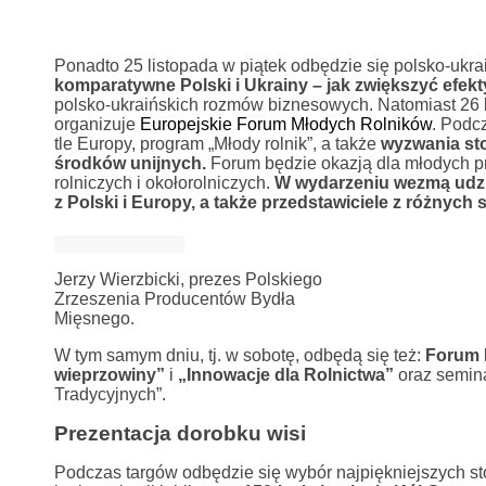
Ponadto 25 listopada w piątek odbędzie się polsko-ukra
komparatywne Polski i Ukrainy – jak zwiększyć efe
polsko-ukraińskich rozmów biznesowych. Natomiast 2
organizuje
Europejskie Forum Młodych Rolników
. Podc
tle Europy, program „Młody rolnik”, a także
wyzwania sto
środków unijnych.
Forum będzie okazją dla młodych pr
rolniczych i okołorolniczych.
W wydarzeniu wezmą udzia
z Polski i Europy, a także przedstawiciele z różnych s
Jerzy Wierzbicki, prezes Polskiego
Zrzeszenia Producentów Bydła
Mięsnego.
W tym samym dniu, tj. w sobotę, odbędą się też:
Forum 
wieprzowiny”
i
„Innowacje dla Rolnictwa”
oraz semina
Tradycyjnych”.
Prezentacja dorobku wisi
Podczas targów odbędzie się wybór najpiękniejszych s