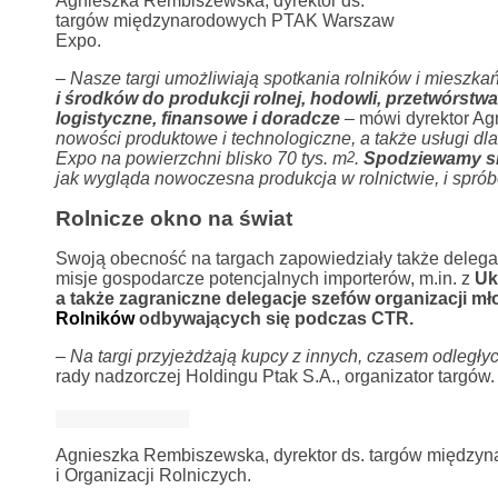
Agnieszka Rembiszewska, dyrektor ds.
targów międzynarodowych PTAK Warszaw
Expo.
–
Nasze targi umożliwiają spotkania rolników i mieszk
i środków do produkcji rolnej, hodowli, przetwórstwa
logistyczne, finansowe i doradcze
– mówi dyrektor Ag
nowości produktowe i technologiczne, a także usługi d
Expo na powierzchni blisko 70 tys. m
2
.
Spodziewamy si
jak wygląda nowoczesna produkcja w rolnictwie, i sprób
Rolnicze okno na świat
Swoją obecność na targach zapowiedziały także delegac
misje gospodarcze potencjalnych importerów, m.in. z
Uk
a także zagraniczne delegacje szefów organizacji m
Rolników
odbywających się podczas CTR.
–
Na targi przyjeżdżają kupcy z innych, czasem odległych 
rady nadzorczej Holdingu Ptak S.A., organizator targów.
Agnieszka Rembiszewska, dyrektor ds. targów między
i Organizacji Rolniczych.