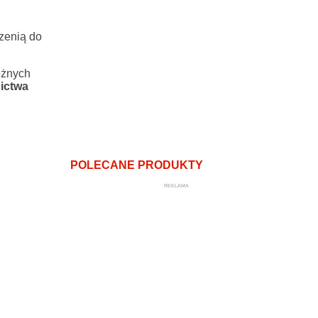
rzenią do
leżnych
nictwa
POLECANE PRODUKTY
REKLAMA