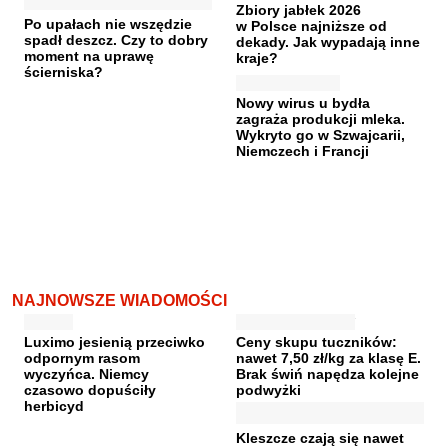
Zbiory jabłek 2026
Po upałach nie wszędzie
w Polsce najniższe od
spadł deszcz. Czy to dobry
dekady. Jak wypadają inne
moment na uprawę
kraje?
ścierniska?
Nowy wirus u bydła
zagraża produkcji mleka.
Wykryto go w Szwajcarii,
Niemczech i Francji
NAJNOWSZE WIADOMOŚCI
Luximo jesienią przeciwko
Ceny skupu tuczników:
odpornym rasom
nawet 7,50 zł/kg za klasę E.
wyczyńca. Niemcy
Brak świń napędza kolejne
czasowo dopuściły
podwyżki
herbicyd
Kleszcze czają się nawet