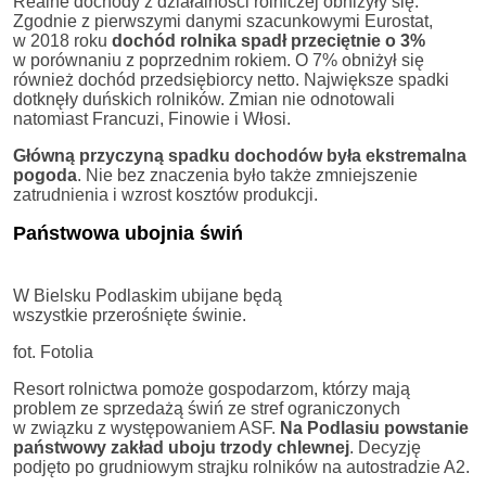
Realne dochody z działalności rolniczej obniżyły się.
Zgodnie z pierwszymi danymi szacunkowymi Eurostat,
w 2018 roku
dochód rolnika spadł przeciętnie o 3%
w porównaniu z poprzednim rokiem. O 7% obniżył się
również dochód przedsiębiorcy netto. Największe spadki
dotknęły duńskich rolników. Zmian nie odnotowali
natomiast Francuzi, Finowie i Włosi.
Główną przyczyną spadku dochodów była ekstremalna
pogoda
. Nie bez znaczenia było także zmniejszenie
zatrudnienia i wzrost kosztów produkcji.
Państwowa ubojnia świń
W Bielsku Podlaskim ubijane będą
wszystkie przerośnięte świnie.
fot. Fotolia
Resort rolnictwa pomoże gospodarzom, którzy mają
problem ze sprzedażą świń ze stref ograniczonych
w związku z występowaniem ASF.
Na Podlasiu powstanie
państwowy zakład uboju trzody chlewnej
. Decyzję
podjęto po grudniowym strajku rolników na autostradzie A2.