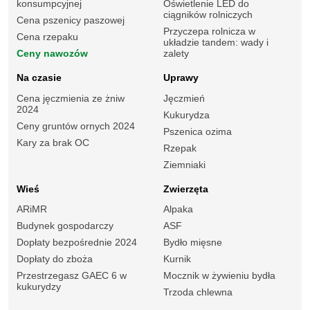
konsumpcyjnej
Oświetlenie LED do
ciągników rolniczych
Cena pszenicy paszowej
Przyczepa rolnicza w
Cena rzepaku
układzie tandem: wady i
Ceny nawozów
zalety
Na czasie
Uprawy
Cena jęczmienia ze żniw
Jęczmień
2024
Kukurydza
Ceny gruntów ornych 2024
Pszenica ozima
Kary za brak OC
Rzepak
Ziemniaki
Wieś
Zwierzęta
ARiMR
Alpaka
Budynek gospodarczy
ASF
Dopłaty bezpośrednie 2024
Bydło mięsne
Dopłaty do zboża
Kurnik
Przestrzegasz GAEC 6 w
Mocznik w żywieniu bydła
kukurydzy
Trzoda chlewna