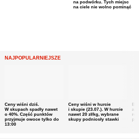
na podwórku. Tych miejsc
na ciele nie wolno pominąć
NAJPOPULARNIEJSZE
Ceny wiśni dziś.
Ceny wiśni w hurcie
Będ
W skupach spadły nawet
i skupie (23.07.). W hurcie
agr
o 40%. Część punktów
nawet 20 zł/kg, wybrane
rol
przyjmuje owoce tylko do
skupy podniosły stawki
pr
13:00