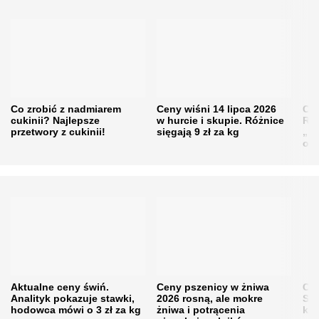
Co zrobić z nadmiarem
Ceny wiśni 14 lipca 2026
Cen
cukinii? Najlepsze
w hurcie i skupie. Różnice
Rol
przetwory z cukinii!
sięgają 9 zł za kg
„pe
obn
Aktualne ceny świń.
Ceny pszenicy w żniwa
Ce
Analityk pokazuje stawki,
2026 rosną, ale mokre
Sku
hodowca mówi o 3 zł za kg
żniwa i potrącenia
kon