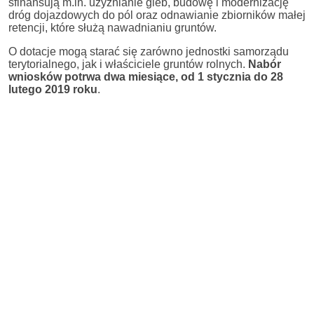
sfinansują m.in. użyźnianie gleb, budowę i modernizację
dróg dojazdowych do pól oraz odnawianie zbiorników małej
retencji, które służą nawadnianiu gruntów.
O dotacje mogą starać się zarówno jednostki samorządu
terytorialnego, jak i właściciele gruntów rolnych.
Nabór
wniosków potrwa dwa miesiące, od 1 stycznia do 28
lutego 2019 roku
.