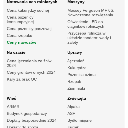
Notowania cen rolniczych
Maszyny
Cena kukurydzy suchej
Massey Ferguson MF 6S.
Nowoczesne rozwiązania
Cena pszenicy
konsumpcyjnej
Oświetlenie LED do
ciągników rolniczych
Cena pszenicy paszowej
Przyczepa rolnicza w
Cena rzepaku
układzie tandem: wady i
Ceny nawozów
zalety
Na czasie
Uprawy
Cena jęczmienia ze żniw
Jęczmień
2024
Kukurydza
Ceny gruntów ornych 2024
Pszenica ozima
Kary za brak OC
Rzepak
Ziemniaki
Wieś
Zwierzęta
ARiMR
Alpaka
Budynek gospodarczy
ASF
Dopłaty bezpośrednie 2024
Bydło mięsne
Dopłaty do zboża
Kurnik