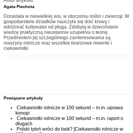
Autor artykułu:
Agata Piechota
Dorastała w niewielkiej wsi, w otoczeniu roślin i zwierząt. W
gospodarstwie dziadków nauczyła się doić krowy i
odróżniać kultywator od pługa. Zdobytą w dzieciństwie
wiedzę praktyczną nieustannie uzupełnia o teorię.
Przedmiotem jej szczególnego zainteresowania są
maszyny rolnicze oraz wszelkie branżowe nowinki i
ciekawostki.
Powiązane artykuły
Ciekawostki rolnicze w 100 sekund – m.in. uprawa
konopi
Ciekawostki rolnicze w 100 sekund – m.in. raport o
długach
Polski tytoń wróci do łask? [Ciekawostki rolnicze w