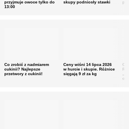
przyjmuje owoce tylko do
skupy podniosły stawki
pr
13:00
Co zrobić z nadmiarem
Ceny wiśni 14 lipca 2026
Cen
cukinii? Najlepsze
w hurcie i skupie. Różnice
Rol
przetwory z cukinii!
sięgają 9 zł za kg
„pe
obn