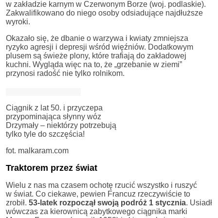
w zakładzie karnym w Czerwonym Borze (woj. podlaskie).
Zakwalifikowano do niego osoby odsiadujące najdłuższe
wyroki.
Okazało się, że dbanie o warzywa i kwiaty zmniejsza
ryzyko agresji i depresji wśród więźniów. Dodatkowym
plusem są świeże plony, które trafiają do zakładowej
kuchni. Wygląda więc na to, że „grzebanie w ziemi”
przynosi radość nie tylko rolnikom.
Ciągnik z lat 50. i przyczepa
przypominająca słynny wóz
Drzymały – niektórzy potrzebują
tylko tyle do szczęścia!
fot. malkaram.com
Traktorem przez świat
Wielu z nas ma czasem ochotę rzucić wszystko i ruszyć
w świat. Co ciekawe, pewien Francuz rzeczywiście to
zrobił.
53-latek rozpoczął swoją podróż 1 stycznia
. Usiadł
wówczas za kierownicą zabytkowego ciągnika marki