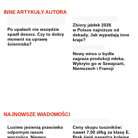
INNE ARTYKUŁY AUTORA
Zbiory jabłek 2026
Po upałach nie wszędzie
w Polsce najniższe od
spadł deszcz. Czy to dobry
dekady. Jak wypadają inne
moment na uprawę
kraje?
ścierniska?
Nowy wirus u bydła
zagraża produkcji mleka.
Wykryto go w Szwajcarii,
Niemczech i Francji
NAJNOWSZE WIADOMOŚCI
Luximo jesienią przeciwko
Ceny skupu tuczników:
odpornym rasom
nawet 7,50 zł/kg za klasę E.
wyczyńca. Niemcy
Brak świń napędza kolejne