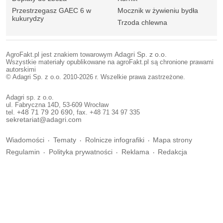
Przestrzegasz GAEC 6 w
Mocznik w żywieniu bydła
kukurydzy
Trzoda chlewna
AgroFakt.pl jest znakiem towarowym
Adagri Sp. z o.o.
Wszystkie materiały opublikowane na agroFakt.pl są chronione prawami
autorskimi
© Adagri Sp. z o.o. 2010-2026 r. Wszelkie prawa zastrzeżone.
Adagri sp. z o.o.
ul. Fabryczna 14D, 53-609 Wrocław
tel.
+48 71 79 20 690
, fax. +48 71 34 97 335
sekretariat@adagri.com
Wiadomości
Tematy
Rolnicze infografiki
Mapa strony
Regulamin
Polityka prywatności
Reklama
Redakcja