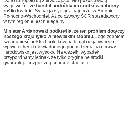
Dane Europolu są zatrważające. Nie pozostawiają
wątpliwości, że
handel podróbkami środków ochrony
roślin kwitnie
. Sytuacja wygląda najgorzej w Europie
Północno-Wschodniej. Aż co czwarty ŚOR sprzedawany
w tym regionie jest nielegalny!
Minister Ardanowski podkreśla, że ten problem dotyczy
naszego kraju tylko w niewielkim stopniu
. Jego zdaniem
świadomość polskich rolników na temat negatywnego
wpływu chemii niewiadomego pochodzenia na uprawy
i środowisko jest wysoka. Na wszelki wypadek
przypominamy jednak, że tylko oryginalne środki
gwarantują bezpieczną ochronę plantacji.