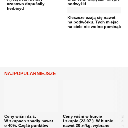
czasowo dopuściły
podwyżki
herbicyd
Kleszcze czają się nawet
na podwórku. Tych miejsc
na ciele nie wolno pominąć
NAJPOPULARNIEJSZE
Ceny wiśni dziś.
Ceny wiśni w hurcie
Będ
W skupach spadły nawet
i skupie (23.07.). W hurcie
agr
o 40%. Część punktów
nawet 20 zł/kg, wybrane
rol