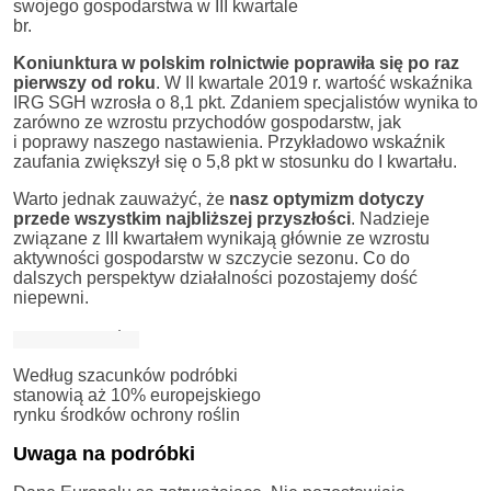
swojego gospodarstwa w III kwartale
br.
Koniunktura w polskim rolnictwie poprawiła się po raz
pierwszy od roku
. W II kwartale 2019 r. wartość wskaźnika
IRG SGH wzrosła o 8,1 pkt. Zdaniem specjalistów wynika to
zarówno ze wzrostu przychodów gospodarstw, jak
i poprawy naszego nastawienia. Przykładowo wskaźnik
zaufania zwiększył się o 5,8 pkt w stosunku do I kwartału.
Warto jednak zauważyć, że
nasz optymizm dotyczy
przede wszystkim najbliższej przyszłości
. Nadzieje
związane z III kwartałem wynikają głównie ze wzrostu
aktywności gospodarstw w szczycie sezonu. Co do
dalszych perspektyw działalności pozostajemy dość
niepewni.
Według szacunków podróbki
stanowią aż 10% europejskiego
rynku środków ochrony roślin
Uwaga na podróbki