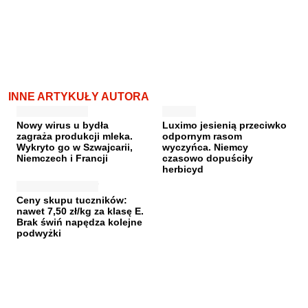
INNE ARTYKUŁY AUTORA
Nowy wirus u bydła
Luximo jesienią przeciwko
zagraża produkcji mleka.
odpornym rasom
Wykryto go w Szwajcarii,
wyczyńca. Niemcy
Niemczech i Francji
czasowo dopuściły
herbicyd
Ceny skupu tuczników:
nawet 7,50 zł/kg za klasę E.
Brak świń napędza kolejne
podwyżki