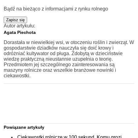
Bądź na bieżąco z informacjami z rynku rolnego
Zapisz się
Autor artykułu:
Agata Piechota
Dorastała w niewielkiej wsi, w otoczeniu roślin i zwierząt. W
gospodarstwie dziadków nauczyła się doić krowy i
odróżniać kultywator od pługa. Zdobytą w dzieciństwie
wiedzę praktyczną nieustannie uzupełnia o teorię.
Przedmiotem jej szczególnego zainteresowania są
maszyny rolnicze oraz wszelkie branżowe nowinki i
ciekawostki.
Powiązane artykuły
Ciekawostki rolnicze w 100 sekund. Komu grozi