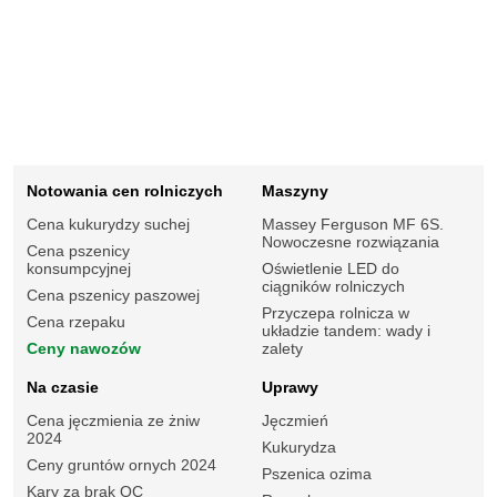
Notowania cen rolniczych
Maszyny
Cena kukurydzy suchej
Massey Ferguson MF 6S.
Nowoczesne rozwiązania
Cena pszenicy
konsumpcyjnej
Oświetlenie LED do
ciągników rolniczych
Cena pszenicy paszowej
Przyczepa rolnicza w
Cena rzepaku
układzie tandem: wady i
Ceny nawozów
zalety
Na czasie
Uprawy
Cena jęczmienia ze żniw
Jęczmień
2024
Kukurydza
Ceny gruntów ornych 2024
Pszenica ozima
Kary za brak OC