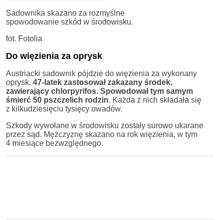
Sadownika skazano za rozmyślne
spowodowanie szkód w środowisku.
fot. Fotolia
Do więzienia za oprysk
Austriacki sadownik pójdzie do więzienia za wykonany
oprysk.
47-latek zastosował zakazany środek,
zawierający chlorpyrifos. Spowodował tym samym
śmierć 50 pszczelich rodzin
. Każda z nich składała się
z kilkudziesięciu tysięcy owadów.
Szkody wywołane w środowisku zostały surowo ukarane
przez sąd. Mężczyznę skazano na rok więzienia, w tym
4 miesiące bezwzględnego.