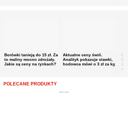
Borówki tanieją do 15 zł. Za
Aktualne ceny świń.
Cen
to maliny mocno zdrożały.
Analityk pokazuje stawki,
202
Jakie są ceny na rynkach?
hodowca mówi o 3 zł za kg
żni
nie
POLECANE PRODUKTY
REKLAMA