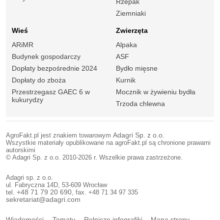
Rzepak
Ziemniaki
Wieś
Zwierzęta
ARiMR
Alpaka
Budynek gospodarczy
ASF
Dopłaty bezpośrednie 2024
Bydło mięsne
Dopłaty do zboża
Kurnik
Przestrzegasz GAEC 6 w
Mocznik w żywieniu bydła
kukurydzy
Trzoda chlewna
AgroFakt.pl jest znakiem towarowym
Adagri Sp. z o.o.
Wszystkie materiały opublikowane na agroFakt.pl są chronione prawami
autorskimi
© Adagri Sp. z o.o. 2010-2026 r. Wszelkie prawa zastrzeżone.
Adagri sp. z o.o.
ul. Fabryczna 14D, 53-609 Wrocław
tel.
+48 71 79 20 690
, fax. +48 71 34 97 335
sekretariat@adagri.com
Wiadomości
Tematy
Rolnicze infografiki
Mapa strony