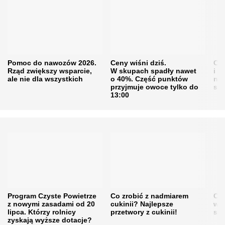
Pomoc do nawozów 2026.
Ceny wiśni dziś.
Cen
Rząd zwiększy wsparcie,
W skupach spadły nawet
i s
ale nie dla wszystkich
o 40%. Część punktów
naw
przyjmuje owoce tylko do
sku
13:00
Program Czyste Powietrze
Co zrobić z nadmiarem
Cen
z nowymi zasadami od 20
cukinii? Najlepsze
w h
lipca. Którzy rolnicy
przetwory z cukinii!
się
zyskają wyższe dotacje?