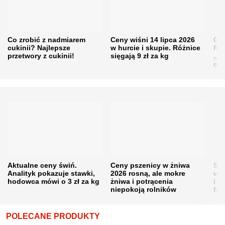
Co zrobić z nadmiarem
Ceny wiśni 14 lipca 2026
Cen
cukinii? Najlepsze
w hurcie i skupie. Różnice
Rol
przetwory z cukinii!
sięgają 9 zł za kg
„pe
obn
Aktualne ceny świń.
Ceny pszenicy w żniwa
Ści
Analityk pokazuje stawki,
2026 rosną, ale mokre
war
hodowca mówi o 3 zł za kg
żniwa i potrącenia
i w
niepokoją rolników
fał
POLECANE PRODUKTY