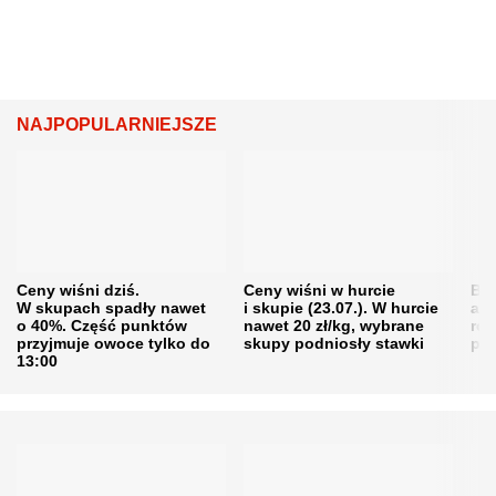
NAJPOPULARNIEJSZE
Ceny wiśni dziś.
Ceny wiśni w hurcie
Będ
W skupach spadły nawet
i skupie (23.07.). W hurcie
agr
o 40%. Część punktów
nawet 20 zł/kg, wybrane
rol
przyjmuje owoce tylko do
skupy podniosły stawki
pr
13:00