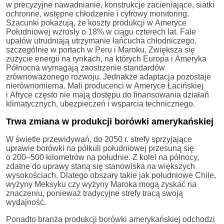
w precyzyjne nawadnianie, konstrukcje zacieniające, siatki
ochronne, wstępne chłodzenie i cyfrowy monitoring.
Szacunki pokazują, że koszty produkcji w Ameryce
Południowej wzrosły o 18% w ciągu czterech lat. Fale
upałów utrudniają utrzymanie łańcucha chłodniczego,
szczególnie w portach w Peru i Maroku. Zwiększa się
zużycie energii na rynkach, na których Europa i Ameryka
Północna wymagają zaostrzenie standardów
zrównoważonego rozwoju. Jednakże adaptacja pozostaje
nierównomierna. Mali producenci w Ameryce Łacińskiej
i Afryce często nie mają dostępu do finansowania działań
klimatycznych, ubezpieczeń i wsparcia technicznego.
Trwa zmiana w produkcji borówki amerykańskiej
W świetle przewidywań, do 2050 r. strefy sprzyjające
uprawie borówki na półkuli południowej przesuną się
o 200–500 kilometrów na południe. Z kolei na północy,
zdatne do uprawy staną się stanowiska na większych
wysokościach. Dlatego obszary takie jak południowe Chile,
wyżyny Meksyku czy wyżyny Maroka mogą zyskać na
znaczeniu, ponieważ tradycyjne strefy tracą swoją
wydajność.
Ponadto branża produkcji borówki amerykańskiej odchodzi