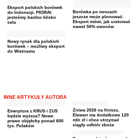
Eksport polskich borówek
Borówka po mrozach
do Indonezji. PIORiN:
jeszcze może plonować.
jesteśmy bardzo blisko
Ekspert mówi, jak uratować
celu
nawet 50% owoców
Nowy rynek dla polskich
borówek – możliwy eksport
do Wietnamu
INNE ARTYKUŁY AUTORA
Żniwa 2026 na finiszu.
Emerytura z KRUS i ZUS
Elewarr ma dodatkowe 120
będzie wyższa? Nowe
mln zł i chce utrzymać
prawo objęłoby ponad 600
ciągły odbiór zboża
tys. Polaków