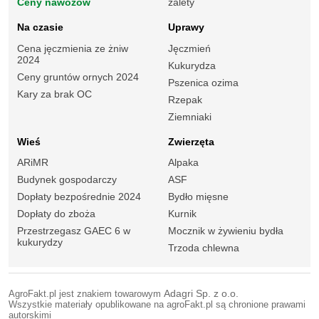
Ceny nawozów
zalety
Na czasie
Uprawy
Cena jęczmienia ze żniw
Jęczmień
2024
Kukurydza
Ceny gruntów ornych 2024
Pszenica ozima
Kary za brak OC
Rzepak
Ziemniaki
Wieś
Zwierzęta
ARiMR
Alpaka
Budynek gospodarczy
ASF
Dopłaty bezpośrednie 2024
Bydło mięsne
Dopłaty do zboża
Kurnik
Przestrzegasz GAEC 6 w
Mocznik w żywieniu bydła
kukurydzy
Trzoda chlewna
AgroFakt.pl jest znakiem towarowym
Adagri Sp. z o.o.
Wszystkie materiały opublikowane na agroFakt.pl są chronione prawami
autorskimi