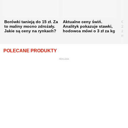
Borówki tanieją do 15 zł. Za
Aktualne ceny świń.
Cen
to maliny mocno zdrożały.
Analityk pokazuje stawki,
202
Jakie są ceny na rynkach?
hodowca mówi o 3 zł za kg
żni
nie
POLECANE PRODUKTY
REKLAMA