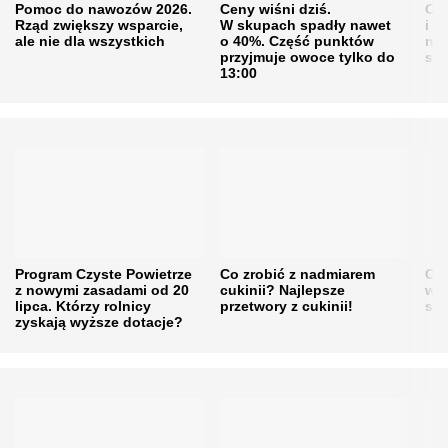
Pomoc do nawozów 2026.
Ceny wiśni dziś.
Cen
Rząd zwiększy wsparcie,
W skupach spadły nawet
i s
ale nie dla wszystkich
o 40%. Część punktów
naw
przyjmuje owoce tylko do
sku
13:00
Program Czyste Powietrze
Co zrobić z nadmiarem
Cen
z nowymi zasadami od 20
cukinii? Najlepsze
w h
lipca. Którzy rolnicy
przetwory z cukinii!
się
zyskają wyższe dotacje?