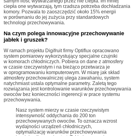
samym ilość wytwarzanego przez nie ciepła. Im mniej
ciepła one wytwarzają, tym rzadsza potrzeba dochładzania
komory. Pozwala to zaoszczędzić około 15% energii
w porównaniu do jej zużycia przy standardowych
technologi przechowywania.
Na czym polega innowacyjne przechowywanie
jabłek i gruszek?
W ramach projektu Digifruit firmy Optiflux opracowano
system pomiarowy wykorzystujący specjalne czujniki
w komorach chłodniczych. Pobiera on dane z atmosfery
w czasie rzeczywistym i na bieżąco przetwarza je
w oprogramowaniu komputerowym. W miarę jak skład
atmosfery przechowalniczej ulega zawahaniu, system
natychmiast ustala optymalne parametry. Zaletą tego
rozwiązania jest kontrolowanie warunków przechowywania
owoców bez konieczności ingerencji w prace systemu
przechowywania.
Nasz system mierzy w czasie rzeczywistym
intensywność oddychania do 200 ton
przechowywanych owoców. To oznacza wzrost
wydajności urządzeń chłodniczych,
optymalizację warunków przechowywania