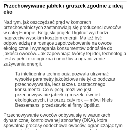
Przechowywanie jabłek i gruszek zgodnie z ideą
eko
Nad tym, jak oszczędzać prąd w komorach
przechowalniczych zastanawiają się producenci owoców
w całej Europie. Belgijski projekt Digifruit wychodzi
naprzeciw wysokim kosztom energii. Ma też być
odpowiedzią na rosnące zapotrzebowanie na owoce
ekologiczne i wymagania konsumentów odnośnie do
jakości owoców. Jak zapewniają twórcy tej idei, technologia
jest w pełni ekologiczna i umożliwia ograniczenie
zużywania energii.
Ta inteligentna technologia pozwala utrzymać
wysokie parametry jakościowe nie tylko podczas
przechowywania, lecz także u ostatecznego
konsumenta. Co więcej, możliwe jest
przechowywanie jabłek i gruszek również
ekologicznych, i to przez cały rok — mówi Niels
Bessemans, przedstawiciel firmy Optiflux.
Przechowywanie owoców odbywa się w warunkach
dynamicznej kontrolowanej atmosfery (DKA), która
spowalnia procesy oddechowe owoców, ograniczając tym