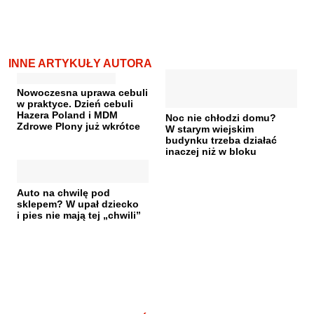
INNE ARTYKUŁY AUTORA
Nowoczesna uprawa cebuli
w praktyce. Dzień cebuli
Hazera Poland i MDM
Noc nie chłodzi domu?
Zdrowe Plony już wkrótce
W starym wiejskim
budynku trzeba działać
inaczej niż w bloku
Auto na chwilę pod
sklepem? W upał dziecko
i pies nie mają tej „chwili”