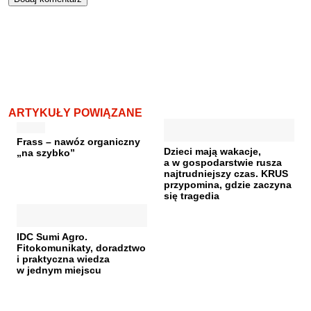
ARTYKUŁY POWIĄZANE
Frass – nawóz organiczny
Dzieci mają wakacje,
„na szybko”
a w gospodarstwie rusza
najtrudniejszy czas. KRUS
przypomina, gdzie zaczyna
się tragedia
IDC Sumi Agro.
Fitokomunikaty, doradztwo
i praktyczna wiedza
w jednym miejscu