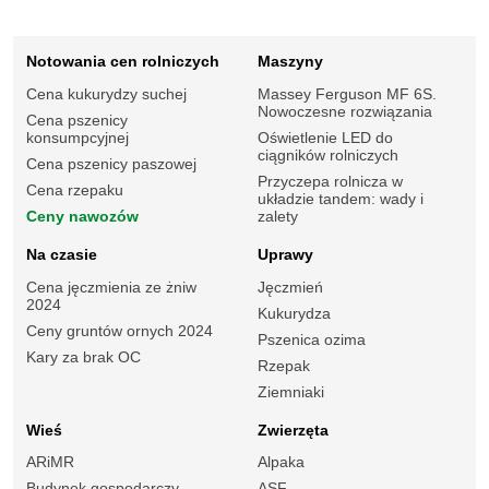
Notowania cen rolniczych
Maszyny
Cena kukurydzy suchej
Massey Ferguson MF 6S.
Nowoczesne rozwiązania
Cena pszenicy
konsumpcyjnej
Oświetlenie LED do
ciągników rolniczych
Cena pszenicy paszowej
Przyczepa rolnicza w
Cena rzepaku
układzie tandem: wady i
Ceny nawozów
zalety
Na czasie
Uprawy
Cena jęczmienia ze żniw
Jęczmień
2024
Kukurydza
Ceny gruntów ornych 2024
Pszenica ozima
Kary za brak OC
Rzepak
Ziemniaki
Wieś
Zwierzęta
ARiMR
Alpaka
Budynek gospodarczy
ASF