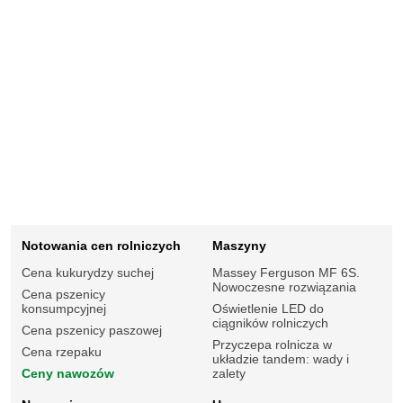
Notowania cen rolniczych
Maszyny
Cena kukurydzy suchej
Massey Ferguson MF 6S.
Nowoczesne rozwiązania
Cena pszenicy
konsumpcyjnej
Oświetlenie LED do
ciągników rolniczych
Cena pszenicy paszowej
Przyczepa rolnicza w
Cena rzepaku
układzie tandem: wady i
Ceny nawozów
zalety