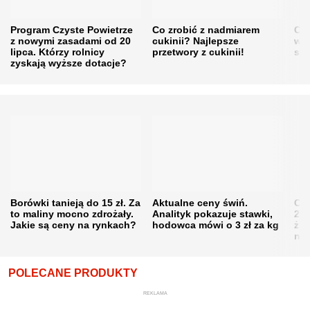
Program Czyste Powietrze
Co zrobić z nadmiarem
Cen
z nowymi zasadami od 20
cukinii? Najlepsze
w h
lipca. Którzy rolnicy
przetwory z cukinii!
się
zyskają wyższe dotacje?
Borówki tanieją do 15 zł. Za
Aktualne ceny świń.
Cen
to maliny mocno zdrożały.
Analityk pokazuje stawki,
202
Jakie są ceny na rynkach?
hodowca mówi o 3 zł za kg
żni
nie
POLECANE PRODUKTY
REKLAMA