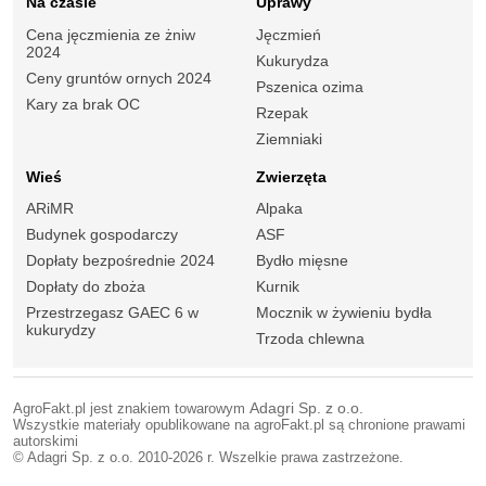
Na czasie
Uprawy
Cena jęczmienia ze żniw
Jęczmień
2024
Kukurydza
Ceny gruntów ornych 2024
Pszenica ozima
Kary za brak OC
Rzepak
Ziemniaki
Wieś
Zwierzęta
ARiMR
Alpaka
Budynek gospodarczy
ASF
Dopłaty bezpośrednie 2024
Bydło mięsne
Dopłaty do zboża
Kurnik
Przestrzegasz GAEC 6 w
Mocznik w żywieniu bydła
kukurydzy
Trzoda chlewna
AgroFakt.pl jest znakiem towarowym
Adagri Sp. z o.o.
Wszystkie materiały opublikowane na agroFakt.pl są chronione prawami
autorskimi
© Adagri Sp. z o.o. 2010-2026 r. Wszelkie prawa zastrzeżone.