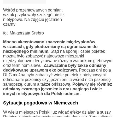
Wśród prezentowanych odmian,
wzrok przykuwały szczególnie te
nietypowe. Na zdjęciu jęczmień
czarny
fot. Małgorzata Srebro
Mocno akcentowano znaczenie międzyplonów
w czasach, gdy płodozmiany są ograniczane do
niezbędnego minimum
. Stąd na sporej liczbie poletek
można było zobaczyć najnowsze mieszanki
międzyplonowe dedykowane różnym warunkom glebowym
oraz terminom siewu.
Zauważalne były także odmiany
dedykowane uprawom ekologicznym
. Podczas dni pola
DLG można było zobaczyć wiele poletek z nietypowymi
odmianami pszenicy czy jęczmieni, a wśród nich pszenicę
samopszę, durum a także orkiszową.
Pojawiły się również
odmiany czarnego jęczmienia oraz nagiego i wiele
innych nietypowych dla Polski odmian.
Sytuacja pogodowa w Niemczech
W wielu miejscach Polski już widać efekty działania suszy.
Rolnicy z niecierpliwością wypatrują deszczu. Zapytaliśmy