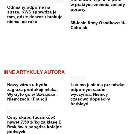
w praktyce zmienia zasady
Odmiany odporne na
uprawy
suszę. KWS sprawdza je
tam, gdzie deszczu brakuje
niemal co roku
35-lecie firmy Osadkowski-
Cebulski
INNE ARTYKUŁY AUTORA
Nowy wirus u bydła
Luximo jesienią przeciwko
zagraża produkcji mleka.
odpornym rasom
Wykryto go w Szwajcarii,
wyczyńca. Niemcy
Niemczech i Francji
czasowo dopuściły
herbicyd
Ceny skupu tuczników:
nawet 7,50 zł/kg za klasę E.
Brak świń napędza kolejne
podwyżki