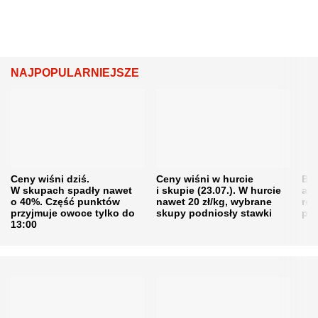
NAJPOPULARNIEJSZE
Ceny wiśni dziś.
Ceny wiśni w hurcie
Będ
W skupach spadły nawet
i skupie (23.07.). W hurcie
agr
o 40%. Część punktów
nawet 20 zł/kg, wybrane
rol
przyjmuje owoce tylko do
skupy podniosły stawki
pr
13:00