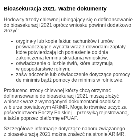
Bioasekuracja 2021. Ważne dokumenty
Hodowcy trzody chlewnej ubiegający się o dofinansowanie
do bioasekuracji 2021 oprócz wniosku powinni dodatkowo
złożyć:
oryginały lub kopie faktur, rachunków i umów
poświadczające wydatki wraz z dowodami zapłaty,
które potwierdzają ich poniesienie do dnia
zakończenia terminu składania wniosków;
oświadczenie o liczbie świń, które utrzymują
w gospodarstwie rolnym;
zaświadczenie lub oświadczenie dotyczące pomocy
de minimis bądź pomocy de minimis w rolnictwie.
Producenci trzody chlewnej którzy chcą otrzymać
dofinansowanie do bioasekuracji 2021 muszą złożyć
wniosek wraz z wymaganymi dokumentami osobiście
w biurze powiatowym ARiMR. Mogą to również uczyć za
pośrednictwem Poczty Polskiej – przesyłką rejestrowaną,
a także poprzez platformę ePUAP.
Szczegółowe informacje dotyczące naboru związanego
z bioasekuracją 2021 można znaleźć na stronie ARiMR.