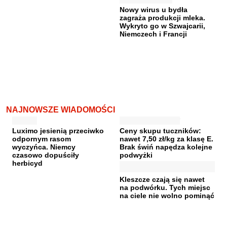
Nowy wirus u bydła
zagraża produkcji mleka.
Wykryto go w Szwajcarii,
Niemczech i Francji
NAJNOWSZE WIADOMOŚCI
Luximo jesienią przeciwko
Ceny skupu tuczników:
odpornym rasom
nawet 7,50 zł/kg za klasę E.
wyczyńca. Niemcy
Brak świń napędza kolejne
czasowo dopuściły
podwyżki
herbicyd
Kleszcze czają się nawet
na podwórku. Tych miejsc
na ciele nie wolno pominąć