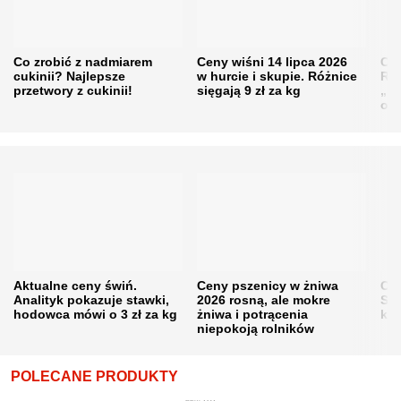
Co zrobić z nadmiarem
Ceny wiśni 14 lipca 2026
Cen
cukinii? Najlepsze
w hurcie i skupie. Różnice
Rol
przetwory z cukinii!
sięgają 9 zł za kg
„pe
obn
Aktualne ceny świń.
Ceny pszenicy w żniwa
Ce
Analityk pokazuje stawki,
2026 rosną, ale mokre
Sku
hodowca mówi o 3 zł za kg
żniwa i potrącenia
kon
niepokoją rolników
POLECANE PRODUKTY