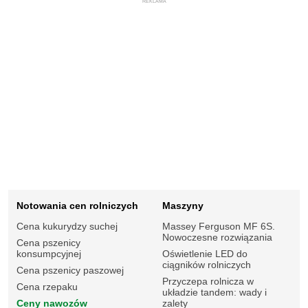
REKLAMA
Notowania cen rolniczych
Maszyny
Cena kukurydzy suchej
Massey Ferguson MF 6S.
Nowoczesne rozwiązania
Cena pszenicy
konsumpcyjnej
Oświetlenie LED do
ciągników rolniczych
Cena pszenicy paszowej
Przyczepa rolnicza w
Cena rzepaku
układzie tandem: wady i
Ceny nawozów
zalety