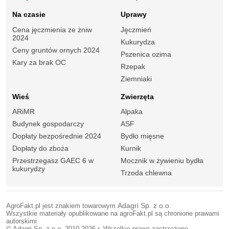
Na czasie
Uprawy
Cena jęczmienia ze żniw
Jęczmień
2024
Kukurydza
Ceny gruntów ornych 2024
Pszenica ozima
Kary za brak OC
Rzepak
Ziemniaki
Wieś
Zwierzęta
ARiMR
Alpaka
Budynek gospodarczy
ASF
Dopłaty bezpośrednie 2024
Bydło mięsne
Dopłaty do zboża
Kurnik
Przestrzegasz GAEC 6 w
Mocznik w żywieniu bydła
kukurydzy
Trzoda chlewna
AgroFakt.pl jest znakiem towarowym
Adagri Sp. z o.o.
Wszystkie materiały opublikowane na agroFakt.pl są chronione prawami
autorskimi
© Adagri Sp. z o.o. 2010-2026 r. Wszelkie prawa zastrzeżone.