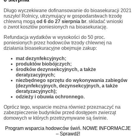
Długo wyczekiwane dofinansowanie do bioasekuracji 2021
ruszyło! Rolnicy, utrzymujący w gospodarstwach trzodę
chlewną mogą
od 6 do 27 sierpnia br
. składać wnioski
o zwrot kosztów poniesionych na bioasekurację.
Refundacja wydatków w wysokości do 50 proc.
poniesionych przez hodowców trzody chlewnej na
działania bioasekuracyjne obejmuje zakup:
mat dezynfekcyjnych;
produktów biobójczych;
środków dezynsekcyjnych, a także
deratyzacyjnych;
niezbędnego sprzętu do wykonywania zabiegów
(dezynfekcyjnych, dezynsekcyjnych, a także
deratyzacyjnych);
odzieży i obuwia ochronnego.
Oprócz tego, wsparcie można również przeznaczyć na
zabezpieczenie budynków przed dostępem zwierząt
domowych w których przetrzymywane są świnie.
Program wsparcia hodowców świń. NOWE INFORMACJE
– Sprawdź!