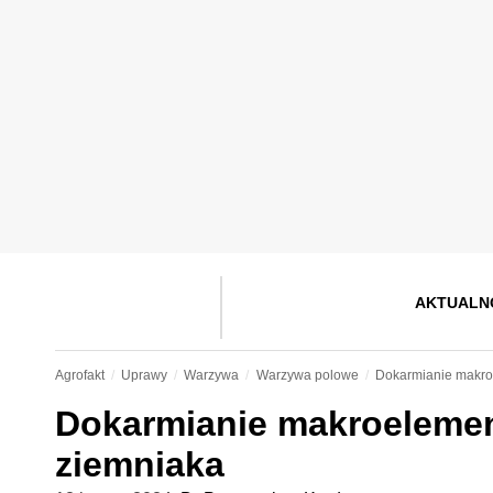
AKTUALN
Agrofakt
Uprawy
Warzywa
Warzywa polowe
Dokarmianie makro
Dokarmianie makroelemen
ziemniaka