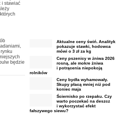
i stawiać
ależy
których
sób
Aktualne ceny świń. Analityk
badaniami,
pokazuje stawki, hodowca
 rynku
mówi o 3 zł za kg
niejszych
Ceny pszenicy w żniwa 2026
 bulw będzie
rosną, ale mokre żniwa
i potrącenia niepokoją
rolników
Ceny bydła wyhamowały.
Skupy płacą mniej niż pod
koniec maja
Ściernisko po rzepaku. Czy
warto poczekać na deszcz
i wykorzystać efekt
fałszywego siewu?