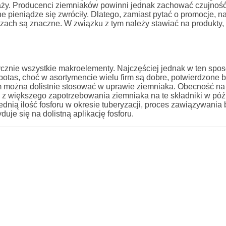
ży. Producenci ziemniaków powinni jednak zachować czujność 
ieniądze się zwróciły. Dlatego, zamiast pytać o promocje, n
ozach są znaczne. W związku z tym należy stawiać na produkty, 
cznie wszystkie makroelementy. Najczęściej jednak w ten spo
i potas, choć w asortymencie wielu firm są dobre, potwierdzone 
em można dolistnie stosować w uprawie ziemniaka. Obecność na
a z większego zapotrzebowania ziemniaka na te składniki w póź
dnią ilość fosforu w okresie tuberyzacji, proces zawiązywania
je się na dolistną aplikację fosforu.