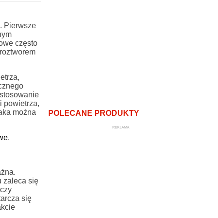
. Pierwsze
lnym
owe często
 roztworem
etrza,
acznego
e stosowanie
 powietrza,
iaka można
POLECANE PRODUKTY
REKLAMA
we
.
ażna.
 zaleca się
eczy
arcza się
akcie