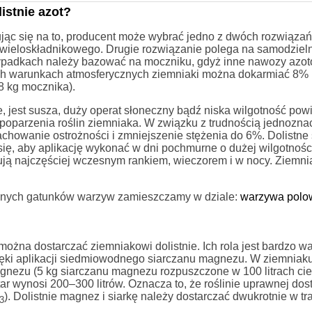
istnie azot?
ując się na to, producent może wybrać jedno z dwóch rozwiązań
 wieloskładnikowego. Drugie rozwiązanie polega na samodzie
ypadkach należy bazować na moczniku, gdyż inne nawozy azot
ich warunkach atmosferycznych ziemniaki można dokarmiać 8%
8 kg mocznika).
, jest susza, duży operat słoneczny bądź niska wilgotność powi
o poparzenia roślin ziemniaka. W związku z trudnością jednozn
 zachowanie ostrożności i zmniejszenie stężenia do 6%. Dolistn
ię, aby aplikację wykonać w dni pochmurne o dużej wilgotności
ępują najczęściej wczesnym rankiem, wieczorem i w nocy. Ziemn
innych gatunków warzyw zamieszczamy w dziale:
warzywa polo
można dostarczać ziemniakowi dolistnie. Ich rola jest bardzo w
zięki aplikacji siedmiowodnego siarczanu magnezu. W ziemniaku
nezu (5 kg siarczanu magnezu rozpuszczone w 100 litrach ci
r wynosi 200–300 litrów. Oznacza to, że roślinie uprawnej dost
). Dolistnie magnez i siarkę należy dostarczać dwukrotnie w tr
3