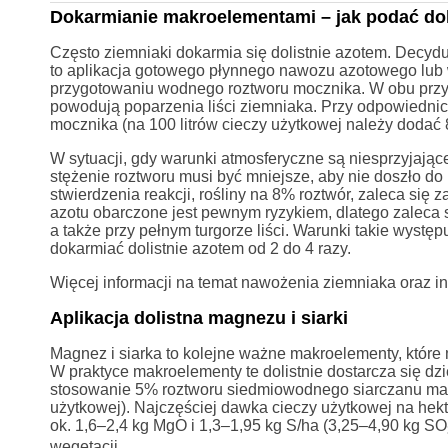
Dokarmianie makroelementami – jak podać dol
Często ziemniaki dokarmia się dolistnie azotem. Decyd
to aplikacja gotowego płynnego nawozu azotowego lub
przygotowaniu wodnego roztworu mocznika. W obu prz
powodują poparzenia liści ziemniaka. Przy odpowiedn
mocznika (na 100 litrów cieczy użytkowej należy dodać 
W sytuacji, gdy warunki atmosferyczne są niesprzyjające
stężenie roztworu musi być mniejsze, aby nie doszło d
stwierdzenia reakcji, rośliny na 8% roztwór, zaleca się
azotu obarczone jest pewnym ryzykiem, dlatego zaleca s
a także przy pełnym turgorze liści. Warunki takie wyst
dokarmiać dolistnie azotem od 2 do 4 razy.
Więcej informacji na temat nawożenia ziemniaka oraz 
Aplikacja dolistna magnezu i siarki
Magnez i siarka to kolejne ważne makroelementy, które 
W praktyce makroelementy te dolistnie dostarcza się d
stosowanie 5% roztworu siedmiowodnego siarczanu mag
użytkowej). Najczęściej dawka cieczy użytkowej na hekta
ok. 1,6–2,4 kg MgO i 1,3–1,95 kg S/ha (3,25–4,90 kg SO
wegetacji.