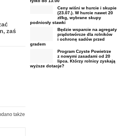
tylko do 13:00
Ceny wiśni w hurcie i skupie
(23.07.). W hurcie nawet 20
zł/kg, wybrane skupy
podniosły stawki
zać
Będzie wsparcie na agregaty
n, zaś
prądotwórcze dla rolników
i ochronę sadów przed
gradem
Program Czyste Powietrze
z nowymi zasadami od 20
lipca. Którzy rolnicy zyskają
wyższe dotacje?
odano także