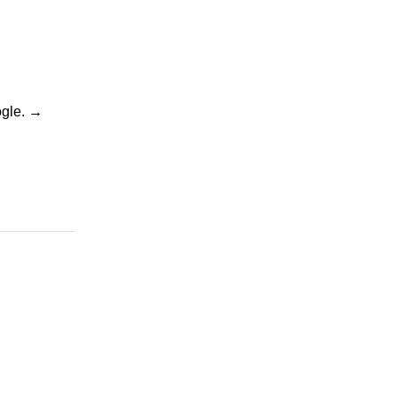
gle.
→