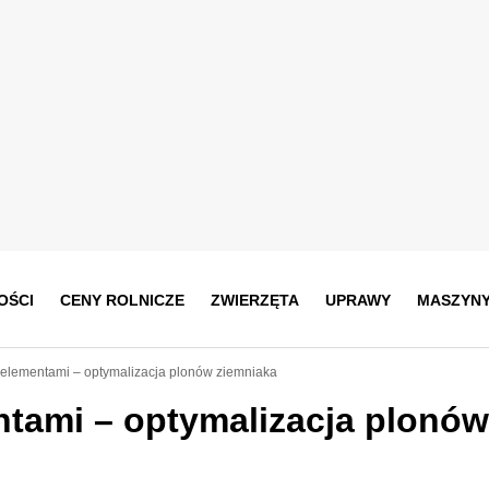
OŚCI
CENY ROLNICZE
ZWIERZĘTA
UPRAWY
MASZYN
elementami – optymalizacja plonów ziemniaka
tami – optymalizacja plonów