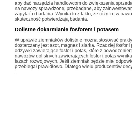
aby dać narzędzia handlowcom do zwiększenia sprzeda
na nawozy sprawdzone, przebadane, aby zainwestowane p
zapytać o badania. Wynika to z faktu, że różnice w naw
skuteczność potwierdzają badania.
Dolistne dokarmianie fosforem i potasem
W uprawie ziemniaków dolistnie można stosować prakty
dostarczany jest azot, magnez i siarka. Rzadziej fosfor 
odżywki zawierające fosfor i potas, które z powodzeni
nawozów dolistnych zawierających fosfor i potas wynik
fazach rozwojowych. Jeśli ziemniak będzie miał odpowie
przebiegał prawidłowo. Dlatego wielu producentów decydu