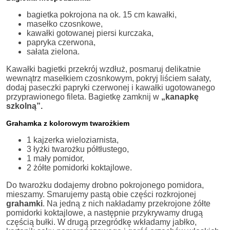
bagietka pokrojona na ok. 15 cm kawałki,
masełko czosnkowe,
kawałki gotowanej piersi kurczaka,
papryka czerwona,
sałata zielona.
Kawałki bagietki przekrój wzdłuż, posmaruj delikatnie
wewnątrz masełkiem czosnkowym, pokryj liściem sałaty,
dodaj paseczki papryki czerwonej i kawałki ugotowanego
przyprawionego fileta. Bagietkę zamknij w
„kanapkę
szkolną”.
Grahamka z kolorowym twarożkiem
1 kajzerka wieloziarnista,
3 łyżki twarożku półtłustego,
1 mały pomidor,
2 żółte pomidorki koktajlowe.
Do twarożku dodajemy drobno pokrojonego pomidora,
mieszamy. Smarujemy pastą obie części rozkrojonej
grahamki
. Na jedną z nich nakładamy przekrojone żółte
pomidorki koktajlowe, a następnie przykrywamy drugą
częścią bułki. W drugą przegródkę wkładamy jabłko,