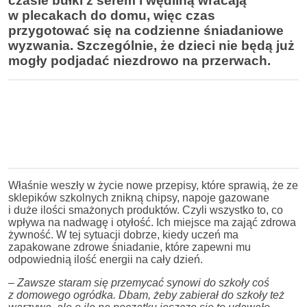
czasie bułki z serem i wędliną wracają
w plecakach do domu, więc czas
przygotować się na codzienne śniadaniowe
wyzwania. Szczególnie, że dzieci nie będą już
mogły podjadać niezdrowo na przerwach.
Właśnie weszły w życie nowe przepisy, które sprawią, że ze
sklepików szkolnych znikną chipsy, napoje gazowane
i duże ilości smażonych produktów. Czyli wszystko to, co
wpływa na nadwagę i otyłość. Ich miejsce ma zająć zdrowa
żywność. W tej sytuacji dobrze, kiedy uczeń ma
zapakowane zdrowe śniadanie, które zapewni mu
odpowiednią ilość energii na cały dzień.
–
Zawsze staram się przemycać synowi do szkoły coś
z domowego ogródka. Dbam, żeby zabierał do szkoły też