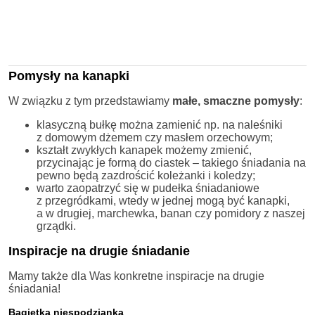
Pomysły na kanapki
W związku z tym przedstawiamy
małe, smaczne pomysły
:
klasyczną bułkę można zamienić np. na naleśniki
z domowym dżemem czy masłem orzechowym;
kształt zwykłych kanapek możemy zmienić,
przycinając je formą do ciastek – takiego śniadania na
pewno będą zazdrościć koleżanki i koledzy;
warto zaopatrzyć się w pudełka śniadaniowe
z przegródkami, wtedy w jednej mogą być kanapki,
a w drugiej, marchewka, banan czy pomidory z naszej
grządki.
Inspiracje na drugie śniadanie
Mamy także dla Was konkretne inspiracje na drugie
śniadania!
Bagietka niespodzianka