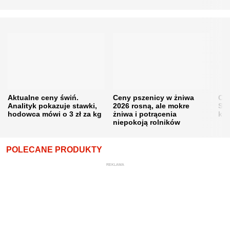
Aktualne ceny świń.
Ceny pszenicy w żniwa
Ce
Analityk pokazuje stawki,
2026 rosną, ale mokre
Sku
hodowca mówi o 3 zł za kg
żniwa i potrącenia
kon
niepokoją rolników
POLECANE PRODUKTY
REKLAMA