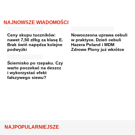
NAJNOWSZE WIADOMOŚCI
Ceny skupu tuczników:
Nowoczesna uprawa cebuli
nawet 7,50 zł/kg za klasę E.
w praktyce. Dzień cebuli
Brak świń napędza kolejne
Hazera Poland i MDM
podwyżki
Zdrowe Plony już wkrótce
Ściernisko po rzepaku. Czy
warto poczekać na deszcz
i wykorzystać efekt
fałszywego siewu?
NAJPOPULARNIEJSZE