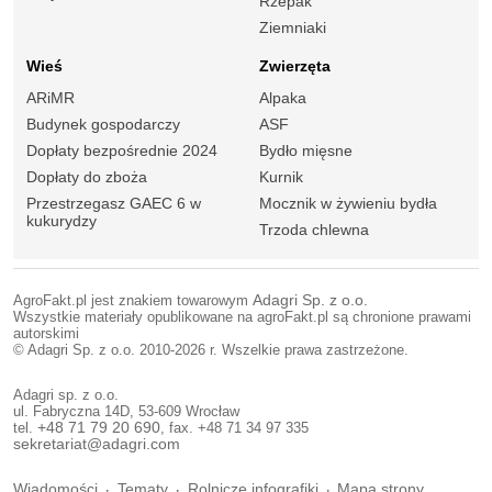
Rzepak
Ziemniaki
Wieś
Zwierzęta
ARiMR
Alpaka
Budynek gospodarczy
ASF
Dopłaty bezpośrednie 2024
Bydło mięsne
Dopłaty do zboża
Kurnik
Przestrzegasz GAEC 6 w
Mocznik w żywieniu bydła
kukurydzy
Trzoda chlewna
AgroFakt.pl jest znakiem towarowym
Adagri Sp. z o.o.
Wszystkie materiały opublikowane na agroFakt.pl są chronione prawami
autorskimi
© Adagri Sp. z o.o. 2010-2026 r. Wszelkie prawa zastrzeżone.
Adagri sp. z o.o.
ul. Fabryczna 14D, 53-609 Wrocław
tel.
+48 71 79 20 690
, fax. +48 71 34 97 335
sekretariat@adagri.com
Wiadomości
Tematy
Rolnicze infografiki
Mapa strony