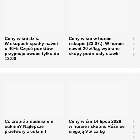
Ceny wiśni dziś.
Ceny wiśni w hurcie
Będ
W skupach spadły nawet
i skupie (23.07.). W hurcie
agr
o 40%. Część punktów
nawet 20 zł/kg, wybrane
rol
przyjmuje owoce tylko do
skupy podniosły stawki
pr
13:00
Co zrobić z nadmiarem
Ceny wiśni 14 lipca 2026
Cen
cukinii? Najlepsze
w hurcie i skupie. Różnice
Rol
przetwory z cukinii!
sięgają 9 zł za kg
„pe
obn