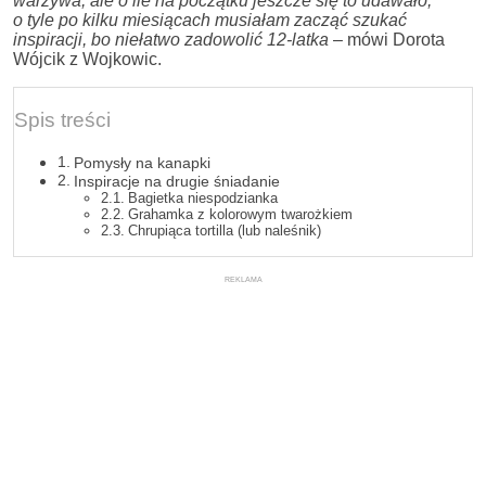
warzywa, ale o ile na początku jeszcze się to udawało,
o tyle po kilku miesiącach musiałam zacząć szukać
inspiracji, bo niełatwo zadowolić 12-latka
– mówi Dorota
Wójcik z Wojkowic.
Spis treści
Pomysły na kanapki
Inspiracje na drugie śniadanie
Bagietka niespodzianka
Grahamka z kolorowym twarożkiem
Chrupiąca tortilla (lub naleśnik)
REKLAMA