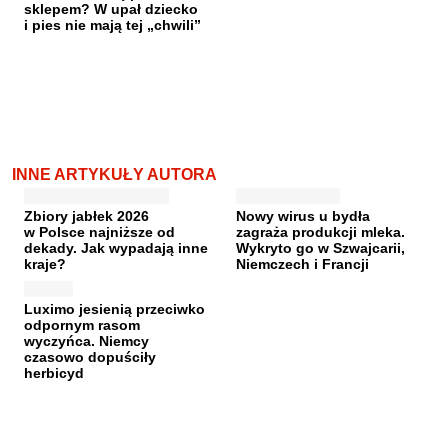
sklepem? W upał dziecko
i pies nie mają tej „chwili”
INNE ARTYKUŁY AUTORA
Zbiory jabłek 2026
Nowy wirus u bydła
w Polsce najniższe od
zagraża produkcji mleka.
dekady. Jak wypadają inne
Wykryto go w Szwajcarii,
kraje?
Niemczech i Francji
Luximo jesienią przeciwko
odpornym rasom
wyczyńca. Niemcy
czasowo dopuściły
herbicyd