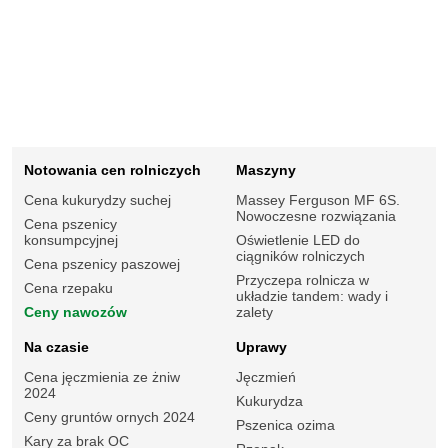
Notowania cen rolniczych
Maszyny
Cena kukurydzy suchej
Massey Ferguson MF 6S.
Nowoczesne rozwiązania
Cena pszenicy
konsumpcyjnej
Oświetlenie LED do
ciągników rolniczych
Cena pszenicy paszowej
Przyczepa rolnicza w
Cena rzepaku
układzie tandem: wady i
Ceny nawozów
zalety
Na czasie
Uprawy
Cena jęczmienia ze żniw
Jęczmień
2024
Kukurydza
Ceny gruntów ornych 2024
Pszenica ozima
Kary za brak OC