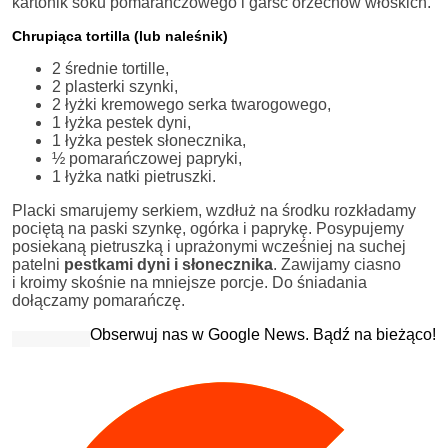
kartonik soku pomarańczowego i garść orzechów włoskich.
Chrupiąca tortilla (lub naleśnik)
2 średnie tortille,
2 plasterki szynki,
2 łyżki kremowego serka twarogowego,
1 łyżka pestek dyni,
1 łyżka pestek słonecznika,
½ pomarańczowej papryki,
1 łyżka natki pietruszki.
Placki smarujemy serkiem, wzdłuż na środku rozkładamy
pociętą na paski szynkę, ogórka i paprykę. Posypujemy
posiekaną pietruszką i uprażonymi wcześniej na suchej
patelni
pestkami dyni i słonecznika
. Zawijamy ciasno
i kroimy skośnie na mniejsze porcje. Do śniadania
dołączamy pomarańczę.
Obserwuj nas w Google News. Bądź na bieżąco!