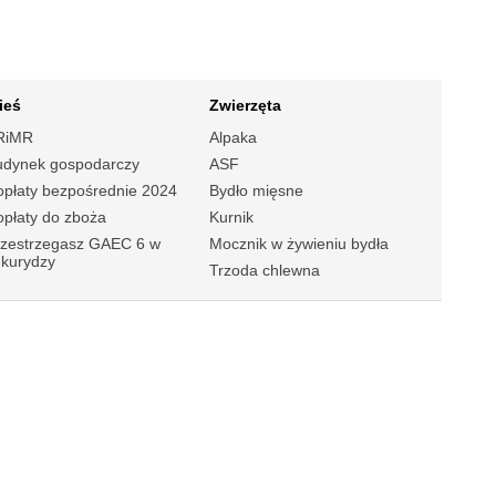
ieś
Zwierzęta
RiMR
Alpaka
udynek gospodarczy
ASF
płaty bezpośrednie 2024
Bydło mięsne
płaty do zboża
Kurnik
rzestrzegasz GAEC 6 w
Mocznik w żywieniu bydła
ukurydzy
Trzoda chlewna