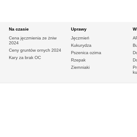
Na czasie
Uprawy
W
Cena jęczmienia ze żniw
Jęczmień
A
2024
Kukurydza
B
Ceny gruntów ornych 2024
Pszenica ozima
Do
Kary za brak OC
Rzepak
Do
Ziemniaki
P
k