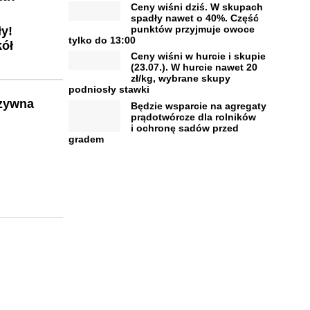
Ceny wiśni dziś. W skupach
spadły nawet o 40%. Część
punktów przyjmuje owoce
ły!
tylko do 13:00
kół
Ceny wiśni w hurcie i skupie
(23.07.). W hurcie nawet 20
zł/kg, wybrane skupy
podniosły stawki
zywna
Będzie wsparcie na agregaty
prądotwórcze dla rolników
i ochronę sadów przed
gradem