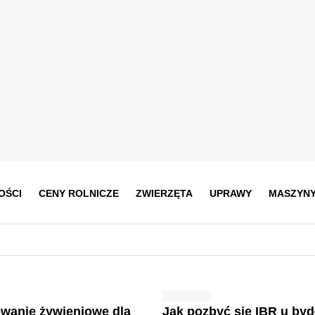
OŚCI
CENY ROLNICZE
ZWIERZĘTA
UPRAWY
MASZYN
wanie żywieniowe dla
Jak pozbyć się IBR u byd