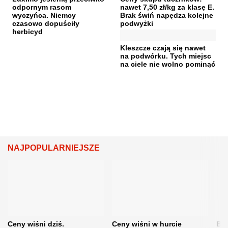
odpornym rasom
nawet 7,50 zł/kg za klasę E.
wyczyńca. Niemcy
Brak świń napędza kolejne
czasowo dopuściły
podwyżki
herbicyd
Kleszcze czają się nawet
na podwórku. Tych miejsc
na ciele nie wolno pominąć
NAJPOPULARNIEJSZE
Ceny wiśni dziś.
Ceny wiśni w hurcie
Będ