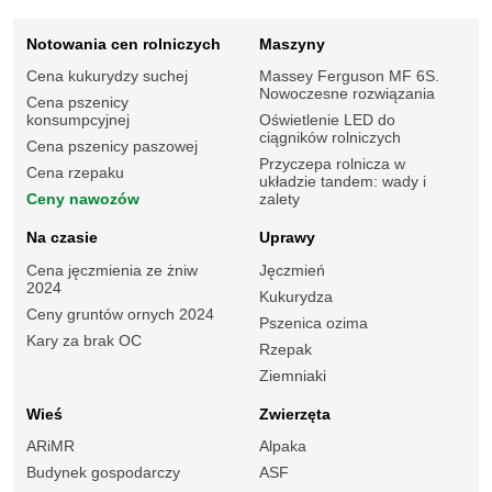
Notowania cen rolniczych
Maszyny
Cena kukurydzy suchej
Massey Ferguson MF 6S.
Nowoczesne rozwiązania
Cena pszenicy
konsumpcyjnej
Oświetlenie LED do
ciągników rolniczych
Cena pszenicy paszowej
Przyczepa rolnicza w
Cena rzepaku
układzie tandem: wady i
Ceny nawozów
zalety
Na czasie
Uprawy
Cena jęczmienia ze żniw
Jęczmień
2024
Kukurydza
Ceny gruntów ornych 2024
Pszenica ozima
Kary za brak OC
Rzepak
Ziemniaki
Wieś
Zwierzęta
ARiMR
Alpaka
Budynek gospodarczy
ASF