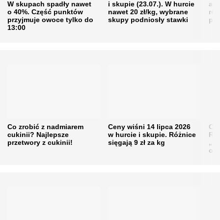
W skupach spadły nawet
i skupie (23.07.). W hurcie
agr
o 40%. Część punktów
nawet 20 zł/kg, wybrane
rol
przyjmuje owoce tylko do
skupy podniosły stawki
pr
13:00
Co zrobić z nadmiarem
Ceny wiśni 14 lipca 2026
Cen
cukinii? Najlepsze
w hurcie i skupie. Różnice
Rol
przetwory z cukinii!
sięgają 9 zł za kg
„pe
obn