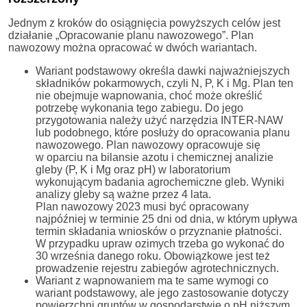
Jednym z kroków do osiągnięcia powyższych celów jest
działanie „Opracowanie planu nawozowego”. Plan
nawozowy można opracować w dwóch wariantach.
Wariant podstawowy określa dawki najważniejszych
składników pokarmowych, czyli N, P, K i Mg. Plan ten
nie obejmuje wapnowania, choć może określić
potrzebę wykonania tego zabiegu. Do jego
przygotowania należy użyć narzędzia INTER-NAW
lub podobnego, które posłuży do opracowania planu
nawozowego. Plan nawozowy opracowuje się
w oparciu na bilansie azotu i chemicznej analizie
gleby (P, K i Mg oraz pH) w laboratorium
wykonującym badania agrochemiczne gleb. Wyniki
analizy gleby są ważne przez 4 lata.
Plan nawozowy 2023 musi być opracowany
najpóźniej w terminie 25 dni od dnia, w którym upływa
termin składania wniosków o przyznanie płatności.
W przypadku upraw ozimych trzeba go wykonać do
30 września danego roku. Obowiązkowe jest też
prowadzenie rejestru zabiegów agrotechnicznych.
Wariant z wapnowaniem ma te same wymogi co
wariant podstawowy, ale jego zastosowanie dotyczy
powierzchni gruntów w gospodarstwie o pH niższym