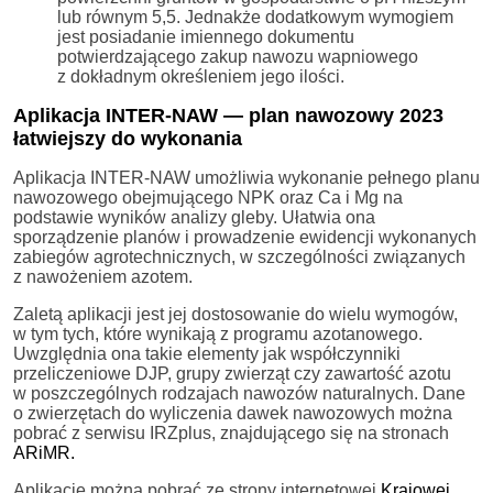
lub równym 5,5. Jednakże dodatkowym wymogiem
jest posiadanie imiennego dokumentu
potwierdzającego zakup nawozu wapniowego
z dokładnym określeniem jego ilości.
Aplikacja INTER-NAW — plan nawozowy 2023
łatwiejszy do wykonania
Aplikacja INTER-NAW umożliwia wykonanie pełnego planu
nawozowego obejmującego NPK oraz Ca i Mg na
podstawie wyników analizy gleby. Ułatwia ona
sporządzenie planów i prowadzenie ewidencji wykonanych
zabiegów agrotechnicznych, w szczególności związanych
z nawożeniem azotem.
Zaletą aplikacji jest jej dostosowanie do wielu wymogów,
w tym tych, które wynikają z programu azotanowego.
Uwzględnia ona takie elementy jak współczynniki
przeliczeniowe DJP, grupy zwierząt czy zawartość azotu
w poszczególnych rodzajach nawozów naturalnych. Dane
o zwierzętach do wyliczenia dawek nawozowych można
pobrać z serwisu IRZplus, znajdującego się na stronach
ARiMR.
Aplikację można pobrać ze strony internetowej
Krajowej