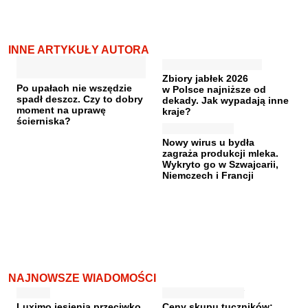
INNE ARTYKUŁY AUTORA
Zbiory jabłek 2026
Po upałach nie wszędzie
w Polsce najniższe od
spadł deszcz. Czy to dobry
dekady. Jak wypadają inne
moment na uprawę
kraje?
ścierniska?
Nowy wirus u bydła
zagraża produkcji mleka.
Wykryto go w Szwajcarii,
Niemczech i Francji
NAJNOWSZE WIADOMOŚCI
Luximo jesienią przeciwko
Ceny skupu tuczników: