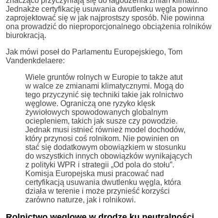
znacząco przyczyniają się do łagodzenia zmian klimatu.
Jednakże certyfikację usuwania dwutlenku węgla powinno
zaprojektować się w jak najprostszy sposób. Nie powinna
ona prowadzić do nieproporcjonalnego obciążenia rolników
biurokracją.
Jak mówi poseł do Parlamentu Europejskiego, Tom
Vandenkdelaere:
Wiele gruntów rolnych w Europie to także atut
w walce ze zmianami klimatycznymi. Mogą do
tego przyczynić się techniki takie jak rolnictwo
węglowe. Ograniczą one ryzyko klęsk
żywiołowych spowodowanych globalnym
ociepleniem, takich jak susze czy powodzie.
Jednak musi istnieć również model dochodów,
który przynosi coś rolnikom. Nie powinien on
stać się dodatkowym obowiązkiem w stosunku
do wszystkich innych obowiązków wynikających
z polityki WPR i strategii „Od pola do stołu”.
Komisja Europejska musi pracować nad
certyfikacją usuwania dwutlenku węgla, która
działa w terenie i może przynieść korzyści
zarówno naturze, jak i rolnikowi.
Rolnictwo węglowe w drodze ku neutralności