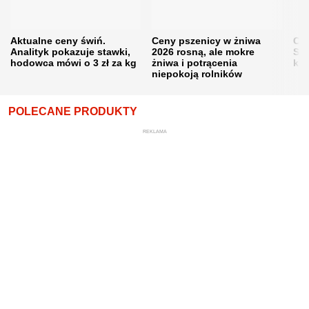
Aktualne ceny świń.
Ceny pszenicy w żniwa
Ce
Analityk pokazuje stawki,
2026 rosną, ale mokre
Sku
hodowca mówi o 3 zł za kg
żniwa i potrącenia
kon
niepokoją rolników
POLECANE PRODUKTY
REKLAMA