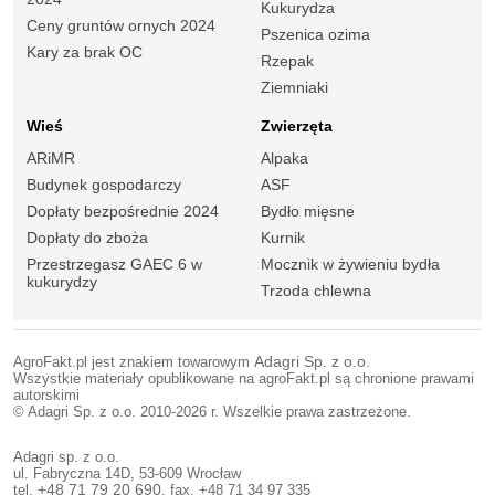
Kukurydza
Ceny gruntów ornych 2024
Pszenica ozima
Kary za brak OC
Rzepak
Ziemniaki
Wieś
Zwierzęta
ARiMR
Alpaka
Budynek gospodarczy
ASF
Dopłaty bezpośrednie 2024
Bydło mięsne
Dopłaty do zboża
Kurnik
Przestrzegasz GAEC 6 w
Mocznik w żywieniu bydła
kukurydzy
Trzoda chlewna
AgroFakt.pl jest znakiem towarowym
Adagri Sp. z o.o.
Wszystkie materiały opublikowane na agroFakt.pl są chronione prawami
autorskimi
© Adagri Sp. z o.o. 2010-2026 r. Wszelkie prawa zastrzeżone.
Adagri sp. z o.o.
ul. Fabryczna 14D, 53-609 Wrocław
tel.
+48 71 79 20 690
, fax. +48 71 34 97 335