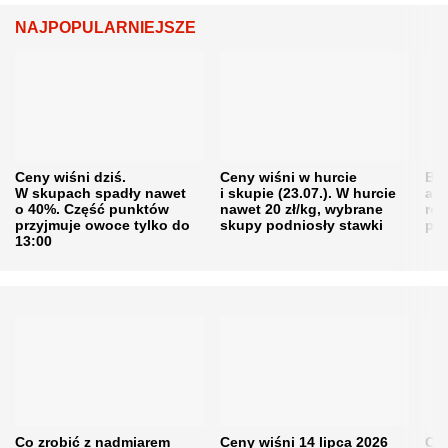
NAJPOPULARNIEJSZE
Ceny wiśni dziś.
Ceny wiśni w hurcie
Będ
W skupach spadły nawet
i skupie (23.07.). W hurcie
agr
o 40%. Część punktów
nawet 20 zł/kg, wybrane
rol
przyjmuje owoce tylko do
skupy podniosły stawki
pr
13:00
Co zrobić z nadmiarem
Ceny wiśni 14 lipca 2026
Cen