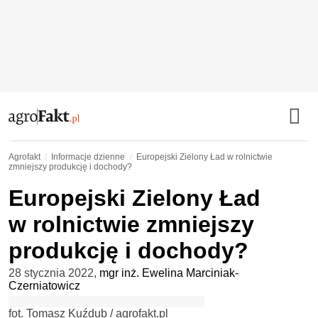
Agrofakt
Informacje dzienne
Europejski Zielony Ład w rolnictwie
zmniejszy produkcję i dochody?
Europejski Zielony Ład
w rolnictwie zmniejszy
produkcję i dochody?
28 stycznia 2022
,
mgr inż. Ewelina Marciniak-
Czerniatowicz
fot. Tomasz Kuźdub / agrofakt.pl