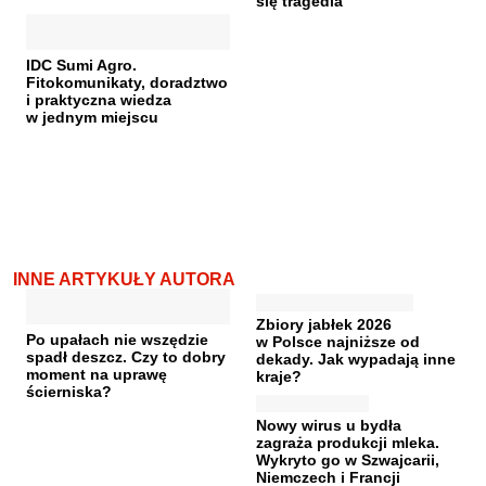
się tragedia
IDC Sumi Agro.
Fitokomunikaty, doradztwo
i praktyczna wiedza
w jednym miejscu
INNE ARTYKUŁY AUTORA
Zbiory jabłek 2026
Po upałach nie wszędzie
w Polsce najniższe od
spadł deszcz. Czy to dobry
dekady. Jak wypadają inne
moment na uprawę
kraje?
ścierniska?
Nowy wirus u bydła
zagraża produkcji mleka.
Wykryto go w Szwajcarii,
Niemczech i Francji