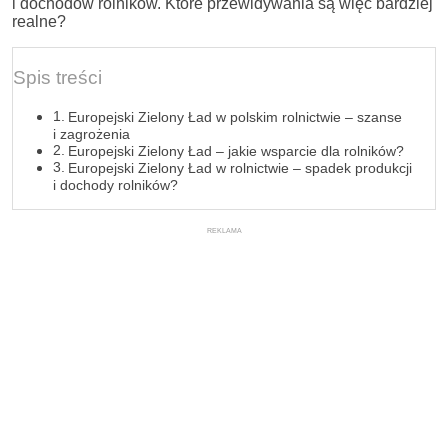
i dochodów rolników. Które przewidywania są więc bardziej
realne?
Spis treści
Europejski Zielony Ład w polskim rolnictwie – szanse
i zagrożenia
Europejski Zielony Ład – jakie wsparcie dla rolników?
Europejski Zielony Ład w rolnictwie – spadek produkcji
i dochody rolników?
REKLAMA