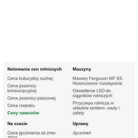
Notowania cen rolniczych
Maszyny
Cena kukurydzy suchej
Massey Ferguson MF 6S.
Nowoczesne rozwiązania
Cena pszenicy
konsumpcyjnej
Oświetlenie LED do
ciągników rolniczych
Cena pszenicy paszowej
Przyczepa rolnicza w
Cena rzepaku
układzie tandem: wady i
Ceny nawozów
zalety
Na czasie
Uprawy
Cena jęczmienia ze żniw
Jęczmień
2024