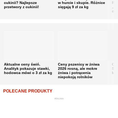
cukinii? Najlepsze
w hurcie i skupie. Różnice
Rol
przetwory z cukinii!
sięgają 9 zł za kg
„pe
obn
Aktualne ceny świń.
Ceny pszenicy w żniwa
Ce
Analityk pokazuje stawki,
2026 rosną, ale mokre
Sku
hodowca mówi o 3 zł za kg
żniwa i potrącenia
kon
niepokoją rolników
POLECANE PRODUKTY
REKLAMA