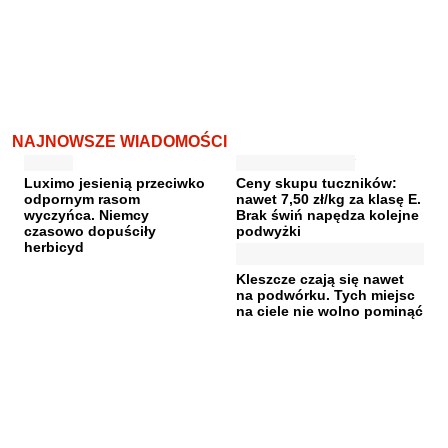
NAJNOWSZE WIADOMOŚCI
Luximo jesienią przeciwko
Ceny skupu tuczników:
odpornym rasom
nawet 7,50 zł/kg za klasę E.
wyczyńca. Niemcy
Brak świń napędza kolejne
czasowo dopuściły
podwyżki
herbicyd
Kleszcze czają się nawet
na podwórku. Tych miejsc
na ciele nie wolno pominąć