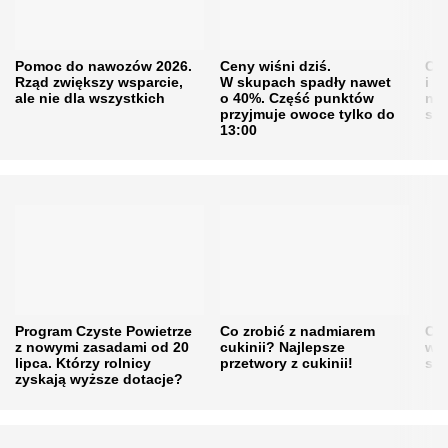
Pomoc do nawozów 2026.
Ceny wiśni dziś.
Cen
Rząd zwiększy wsparcie,
W skupach spadły nawet
i s
ale nie dla wszystkich
o 40%. Część punktów
naw
przyjmuje owoce tylko do
sku
13:00
Program Czyste Powietrze
Co zrobić z nadmiarem
Cen
z nowymi zasadami od 20
cukinii? Najlepsze
w h
lipca. Którzy rolnicy
przetwory z cukinii!
się
zyskają wyższe dotacje?