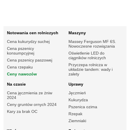
Notowania cen rolniczych
Maszyny
Cena kukurydzy suchej
Massey Ferguson MF 6S.
Nowoczesne rozwiązania
Cena pszenicy
konsumpcyjnej
Oświetlenie LED do
ciągników rolniczych
Cena pszenicy paszowej
Przyczepa rolnicza w
Cena rzepaku
układzie tandem: wady i
Ceny nawozów
zalety
Na czasie
Uprawy
Cena jęczmienia ze żniw
Jęczmień
2024
Kukurydza
Ceny gruntów ornych 2024
Pszenica ozima
Kary za brak OC
Rzepak
Ziemniaki