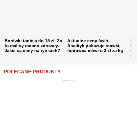
Borówki tanieją do 15 zł. Za
Aktualne ceny świń.
Cen
to maliny mocno zdrożały.
Analityk pokazuje stawki,
202
Jakie są ceny na rynkach?
hodowca mówi o 3 zł za kg
żni
nie
POLECANE PRODUKTY
REKLAMA