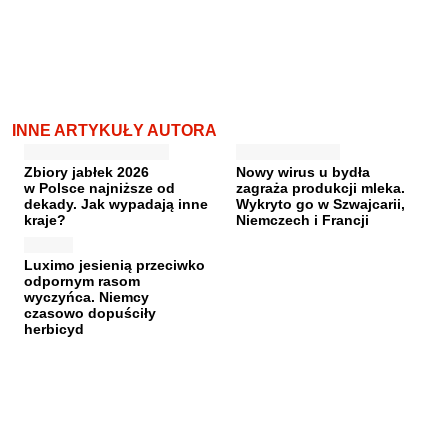
INNE ARTYKUŁY AUTORA
Zbiory jabłek 2026
Nowy wirus u bydła
w Polsce najniższe od
zagraża produkcji mleka.
dekady. Jak wypadają inne
Wykryto go w Szwajcarii,
kraje?
Niemczech i Francji
Luximo jesienią przeciwko
odpornym rasom
wyczyńca. Niemcy
czasowo dopuściły
herbicyd