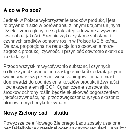
A co w Polsce?
Jednak w Polsce wykorzystanie środków produkcji jest
relatywnie niskie w porównaniu z innymi krajami unijnymi.
Dzięki czemu gleby nie są tak zdegradowane a żywność
jest dobrej jakości. Średnie wykorzystanie substancji
czynnych środków ochrony roślin w Polsce to 2,5 kg/ha.
Dalsza, proporcjonalna redukcja ich stosowania może
zagrozić produkcji żywności i przynieść odwrotne skutki do
zakładanych.
Przede wszystkim wycofywanie substancji czynnych
o dłuższym działaniu i ich zastąpienie krótko działającymi
wymusi większą częstotliwość zabiegów. To natomiast
doprowadzi do podniesienia kosztów produkcji żywności
i zwiększenia emisji CO
2
. Ograniczenie stosowania
środków ochrony roślin będzie skutkować pogorszeniem
jakości żywności, np. przez zwiększenia ryzyka skażenia
płodów rolnych mykotoksynami.
Nowy Zielony Ład – skutki
Powyższe cele Nowego Zielonego Ładu zostały ustalone
bez jakiejkolwiek rzetelnej oceny skutków regulacji i analizy