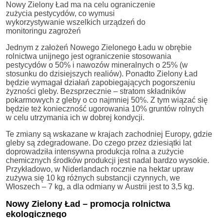
Nowy Zielony Ład ma na celu ograniczenie
zużycia pestycydów, co wymusi
wykorzystywanie wszelkich urządzeń do
monitoringu zagrożeń
Jednym z założeń Nowego Zielonego Ładu w obrębie
rolnictwa unijnego jest ograniczenie stosowania
pestycydów o 50% i nawozów mineralnych o 25% (w
stosunku do dzisiejszych realiów). Ponadto Zielony Ład
będzie wymagał działań zapobiegających pogorszeniu
żyzności gleby. Bezsprzecznie – stratom składników
pokarmowych z gleby o co najmniej 50%. Z tym wiązać się
będzie też konieczność ugorowania 10% gruntów rolnych
w celu utrzymania ich w dobrej kondycji.
Te zmiany są wskazane w krajach zachodniej Europy, gdzie
gleby są zdegradowane. Do czego przez dziesiątki lat
doprowadziła intensywna produkcja rolna a zużycie
chemicznych środków produkcji jest nadal bardzo wysokie.
Przykładowo, w Niderlandach rocznie na hektar upraw
zużywa się 10 kg różnych substancji czynnych, we
Włoszech – 7 kg, a dla odmiany w Austrii jest to 3,5 kg.
Nowy Zielony Ład – promocja rolnictwa
ekologicznego