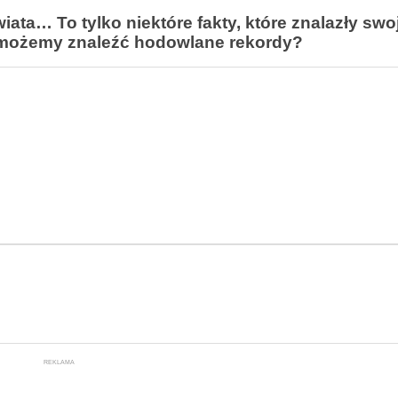
ata… To tylko niektóre fakty, które znalazły swo
e możemy znaleźć hodowlane rekordy?
REKLAMA