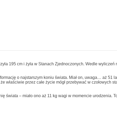
rzyła 195 cm i żyła w Stanach Zjednoczonych. Wedle wyliczeń 
ormację o najstarszym koniu świata. Miał on, uwaga… aż 51 la
 że właściwie przez całe życie mógł przebywać w czołowych st
ę świata – miało ono aż 11 kg wagi w momencie urodzenia. To 