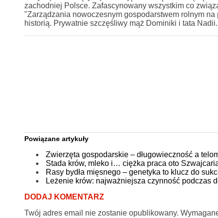
zachodniej Polsce. Zafascynowany wszystkim co związ
"Zarządzania nowoczesnym gospodarstwem rolnym na przy
historią. Prywatnie szczęśliwy mąż Dominiki i tata Nadii.
Powiązane artykuły
Zwierzęta gospodarskie – długowieczność a telo
Stada krów, mleko i… ciężka praca oto Szwajcari
Rasy bydła mięsnego – genetyka to klucz do suk
Leżenie krów: najważniejsza czynność podczas 
DODAJ KOMENTARZ
Twój adres email nie zostanie opublikowany.
Wymagane 