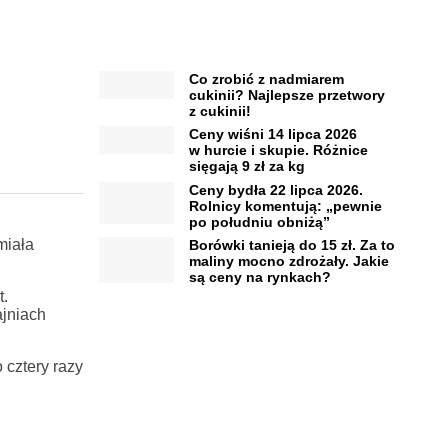
Co zrobić z nadmiarem
cukinii? Najlepsze przetwory
z cukinii!
Ceny wiśni 14 lipca 2026
w hurcie i skupie. Różnice
sięgają 9 zł za kg
Ceny bydła 22 lipca 2026.
Rolnicy komentują: „pewnie
po południu obniżą”
miała
Borówki tanieją do 15 zł. Za to
maliny mocno zdrożały. Jakie
są ceny na rynkach?
t.
ajniach
cztery razy