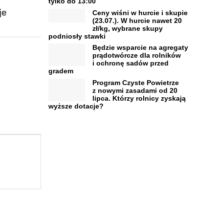
tylko do 13:00
je
Ceny wiśni w hurcie i skupie
(23.07.). W hurcie nawet 20
zł/kg, wybrane skupy
podniosły stawki
Będzie wsparcie na agregaty
prądotwórcze dla rolników
i ochronę sadów przed
gradem
Program Czyste Powietrze
z nowymi zasadami od 20
lipca. Którzy rolnicy zyskają
wyższe dotacje?