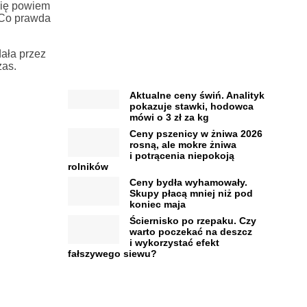
się powiem
 Co prawda
dała przez
zas.
Aktualne ceny świń. Analityk
pokazuje stawki, hodowca
mówi o 3 zł za kg
Ceny pszenicy w żniwa 2026
rosną, ale mokre żniwa
i potrącenia niepokoją
rolników
Ceny bydła wyhamowały.
Skupy płacą mniej niż pod
koniec maja
Ściernisko po rzepaku. Czy
warto poczekać na deszcz
i wykorzystać efekt
fałszywego siewu?