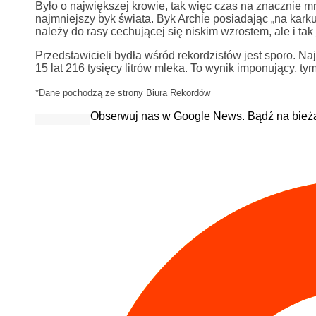
Było o największej krowie, tak więc czas na znacznie m
najmniejszy byk świata. Byk Archie posiadając „na kar
należy do rasy cechującej się niskim wzrostem, ale i ta
Przedstawicieli bydła wśród rekordzistów jest sporo. Na
15 lat 216 tysięcy litrów mleka. To wynik imponujący, t
*Dane pochodzą ze strony Biura Rekordów
Obserwuj nas w Google News. Bądź na bież