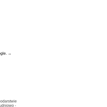
gle.
→
podarstwie
łudniowo -