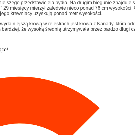
niejszego przedstawiciela bydła. Na drugim biegunie znajduje 
ku” 29 miesięcy mierzył zaledwie nieco ponad 76 cm wysokości.
k jego krewniacy uzyskują ponad metr wysokości.
jwydajniejszą krową w rejestrach jest krowa z Kanady, która od
ym bardziej, że wysoką średnią utrzymywała przez bardzo długi c
ąco!