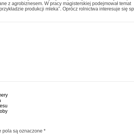
ane z agrobiznesem. W pracy magisterskiej podejmował temat
kładzie produkcji mleka". Oprócz rolnictwa interesuje się sp
mery
a
cesu
doby
pola są oznaczone
*