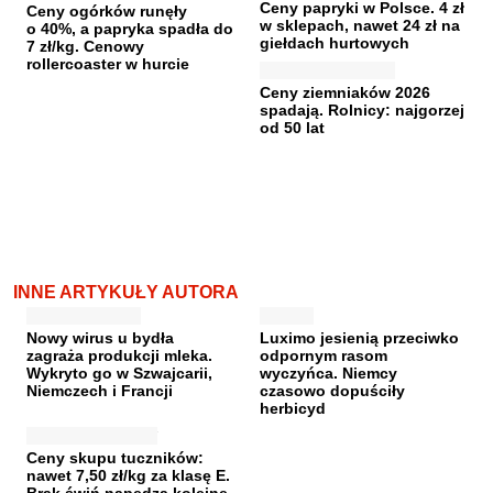
Ceny papryki w Polsce. 4 zł
Ceny ogórków runęły
w sklepach, nawet 24 zł na
o 40%, a papryka spadła do
giełdach hurtowych
7 zł/kg. Cenowy
rollercoaster w hurcie
Ceny ziemniaków 2026
spadają. Rolnicy: najgorzej
od 50 lat
INNE ARTYKUŁY AUTORA
Nowy wirus u bydła
Luximo jesienią przeciwko
zagraża produkcji mleka.
odpornym rasom
Wykryto go w Szwajcarii,
wyczyńca. Niemcy
Niemczech i Francji
czasowo dopuściły
herbicyd
Ceny skupu tuczników:
nawet 7,50 zł/kg za klasę E.
Brak świń napędza kolejne