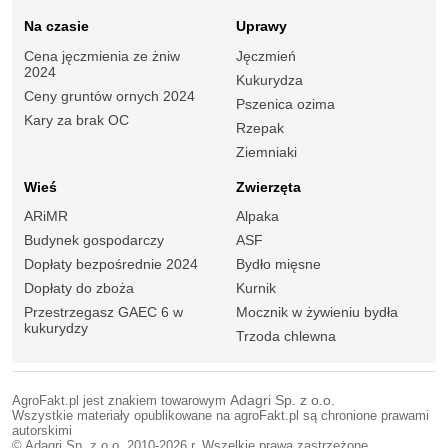
Na czasie
Uprawy
Cena jęczmienia ze żniw
Jęczmień
2024
Kukurydza
Ceny gruntów ornych 2024
Pszenica ozima
Kary za brak OC
Rzepak
Ziemniaki
Wieś
Zwierzęta
ARiMR
Alpaka
Budynek gospodarczy
ASF
Dopłaty bezpośrednie 2024
Bydło mięsne
Dopłaty do zboża
Kurnik
Przestrzegasz GAEC 6 w
Mocznik w żywieniu bydła
kukurydzy
Trzoda chlewna
AgroFakt.pl jest znakiem towarowym
Adagri Sp. z o.o.
Wszystkie materiały opublikowane na agroFakt.pl są chronione prawami
autorskimi
© Adagri Sp. z o.o. 2010-2026 r. Wszelkie prawa zastrzeżone.