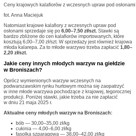
Ceny krajowych kalafiorów z wczesnych upraw pod osłonami 
fot. Anna Maciejuk
Natomiast krajowe kalafiory z wczesnych upraw pod
osłonami sprzedaje się po
6,00–7,50 zł/szt.
Stawki są
bardzo zbliżone do cen kalafiorów importowanych, które
kosztują 6,00–7,00 zł/szt. W sprzedaży jest również krajowa
młoda kalarepa. Za to młode warzywo trzeba zapłacić
1,80–
2,20 zł/szt.
Jakie ceny innych młodych warzyw na giełdzie
w Broniszach?
Oprócz wymienionych warzyw wczesnych na
podwarszawskim rynku hurtowym można się zaopatrzyć
w inne młode warzywa pochodzące z krajowej, tegorocznej
produkcji. Poniżej stawki, jakie trzeba za nie zapłacić
w dniu 21 maja 2025 r.
Aktualne ceny młodych warzyw na Broniszach:
bób — 30,00–35,00 zł/kg
cukinia — 4,00–6,00 zł/kg
fasolka szparagowa — 38,00–42,00 zł/kg