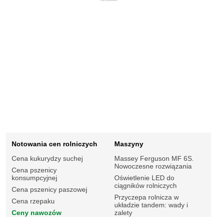
Notowania cen rolniczych
Maszyny
Cena kukurydzy suchej
Massey Ferguson MF 6S.
Nowoczesne rozwiązania
Cena pszenicy
konsumpcyjnej
Oświetlenie LED do
ciągników rolniczych
Cena pszenicy paszowej
Przyczepa rolnicza w
Cena rzepaku
układzie tandem: wady i
Ceny nawozów
zalety