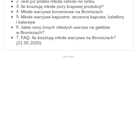
Jest już polska młoda cebula na rynku
Ile kosztują młode pory krajowej produkcji?
Młode warzywa korzeniowe na Broniszach
Młode warzywa kapustne: wczesna kapusta, kalafiory
i kalarepa
Jakie ceny innych młodych warzyw na giełdzie
w Broniszach?
FAQ: Ile kosztują młode warzywa na Broniszach?
(21.05.2025)
REKLAMA