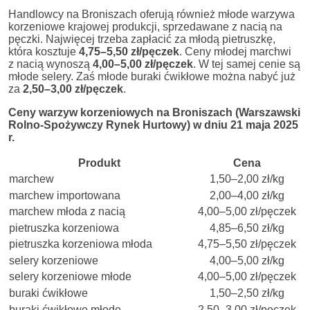
Handlowcy na Broniszach oferują również młode warzywa
korzeniowe krajowej produkcji, sprzedawane z nacią na
pęczki. Najwięcej trzeba zapłacić za młodą pietruszkę,
która kosztuje
4,75–5,50 zł/pęczek
. Ceny młodej marchwi
z nacią wynoszą
4,00–5,00 zł/pęczek
. W tej samej cenie są
młode selery. Zaś młode buraki ćwikłowe można nabyć już
za
2,50–3,00 zł/pęczek
.
Ceny warzyw korzeniowych na Broniszach (Warszawski
Rolno-Spożywczy Rynek Hurtowy) w dniu 21 maja 2025
r.
Produkt
Cena
marchew
1,50–2,00 zł/kg
marchew importowana
2,00–4,00 zł/kg
marchew młoda z nacią
4,00–5,00 zł/pęczek
pietruszka korzeniowa
4,85–6,50 zł/kg
pietruszka korzeniowa młoda
4,75–5,50 zł/pęczek
selery korzeniowe
4,00–5,00 zł/kg
selery korzeniowe młode
4,00–5,00 zł/pęczek
buraki ćwikłowe
1,50–2,50 zł/kg
buraki ćwikłowe młode
2,50–3,00 zł/pęczek