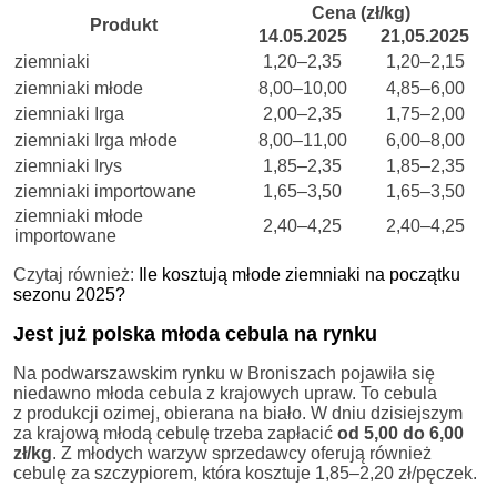
Cena (zł/kg)
Produkt
14.05.2025
21,05.2025
ziemniaki
1,20–2,35
1,20–2,15
ziemniaki młode
8,00–10,00
4,85–6,00
ziemniaki Irga
2,00–2,35
1,75–2,00
ziemniaki Irga młode
8,00–11,00
6,00–8,00
ziemniaki Irys
1,85–2,35
1,85–2,35
ziemniaki importowane
1,65–3,50
1,65–3,50
ziemniaki młode
2,40–4,25
2,40–4,25
importowane
Czytaj również:
Ile kosztują młode ziemniaki na początku
sezonu 2025?
Jest już polska młoda cebula na rynku
Na podwarszawskim rynku w Broniszach pojawiła się
niedawno młoda cebula z krajowych upraw. To cebula
z produkcji ozimej, obierana na biało. W dniu dzisiejszym
za krajową młodą cebulę trzeba zapłacić
od 5,00 do 6,00
zł/kg
. Z młodych warzyw sprzedawcy oferują również
cebulę za szczypiorem, która kosztuje 1,85–2,20 zł/pęczek.