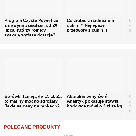
Program Czyste Powietrze
Co zrobić z nadmiarem
Cen
z nowymi zasadami od 20
cukinii? Najlepsze
w h
lipca. Którzy rolnicy
przetwory z cukinii!
się
zyskają wyższe dotacje?
Borówki tanieją do 15 zł. Za
Aktualne ceny świń.
Cen
to maliny mocno zdrożały.
Analityk pokazuje stawki,
202
Jakie są ceny na rynkach?
hodowca mówi o 3 zł za kg
żni
nie
POLECANE PRODUKTY
REKLAMA