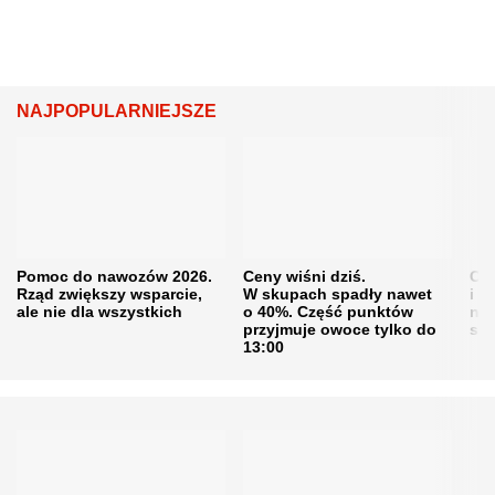
NAJPOPULARNIEJSZE
Pomoc do nawozów 2026.
Ceny wiśni dziś.
Cen
Rząd zwiększy wsparcie,
W skupach spadły nawet
i s
ale nie dla wszystkich
o 40%. Część punktów
naw
przyjmuje owoce tylko do
sku
13:00