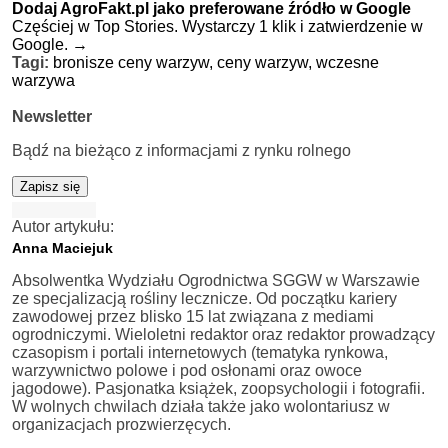
Dodaj AgroFakt.pl jako preferowane źródło w Google
Częściej w Top Stories. Wystarczy 1 klik i zatwierdzenie w
Google.
→
Tagi:
bronisze ceny warzyw,
ceny warzyw,
wczesne
warzywa
Newsletter
Bądź na bieżąco z informacjami z rynku rolnego
Zapisz się
Autor artykułu:
Anna Maciejuk
Absolwentka Wydziału Ogrodnictwa SGGW w Warszawie
ze specjalizacją rośliny lecznicze. Od początku kariery
zawodowej przez blisko 15 lat związana z mediami
ogrodniczymi. Wieloletni redaktor oraz redaktor prowadzący
czasopism i portali internetowych (tematyka rynkowa,
warzywnictwo polowe i pod osłonami oraz owoce
jagodowe). Pasjonatka książek, zoopsychologii i fotografii.
W wolnych chwilach działa także jako wolontariusz w
organizacjach prozwierzęcych.