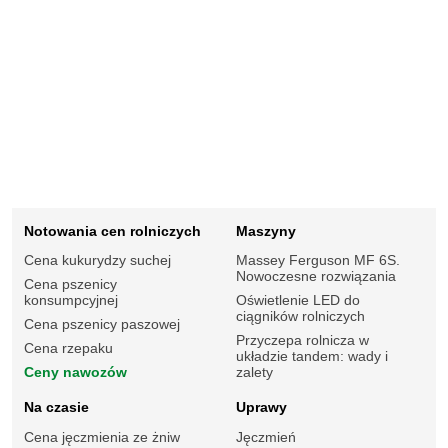
Notowania cen rolniczych
Maszyny
Cena kukurydzy suchej
Massey Ferguson MF 6S.
Nowoczesne rozwiązania
Cena pszenicy
konsumpcyjnej
Oświetlenie LED do
ciągników rolniczych
Cena pszenicy paszowej
Przyczepa rolnicza w
Cena rzepaku
układzie tandem: wady i
Ceny nawozów
zalety
Na czasie
Uprawy
Cena jęczmienia ze żniw
Jęczmień