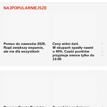
NAJPOPULARNIEJSZE
Pomoc do nawozów 2026.
Ceny wiśni dziś.
Cen
Rząd zwiększy wsparcie,
W skupach spadły nawet
i s
ale nie dla wszystkich
o 40%. Część punktów
naw
przyjmuje owoce tylko do
sku
13:00