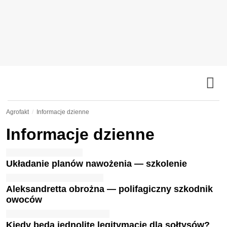
Agrofakt
Informacje dzienne
Informacje dzienne
Układanie planów nawożenia — szkolenie
Aleksandretta obrożna — polifagiczny szkodnik
owoców
Kiedy będą jednolite legitymacje dla sołtysów?