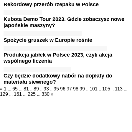
Rekordowy przerób rzepaku w Polsce
Kubota Demo Tour 2023. Gdzie zobaczysz nowe
japońskie maszyny?
Spożycie gruszek w Europie rośnie
Produkcja jabłek w Polsce 2023, czyli akcja
wspólnego liczenia
Czy będzie dodatkowy nabór na dopłaty do
materiału siewnego?
«
1
...
65
...
81
..
89
..
93
..
95
96
97
98
99
..
101
..
105
..
113
...
129
...
161
...
225
...
330
»