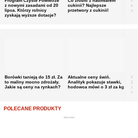
Program Czyste Powietrze
Co zrobić z nadmiarem
Cen
z nowymi zasadami od 20
cukinii? Najlepsze
w h
lipca. Którzy rolnicy
przetwory z cukinii!
się
zyskają wyższe dotacje?
Borówki tanieją do 15 zł. Za
Aktualne ceny świń.
Cen
to maliny mocno zdrożały.
Analityk pokazuje stawki,
202
Jakie są ceny na rynkach?
hodowca mówi o 3 zł za kg
żni
nie
POLECANE PRODUKTY
REKLAMA