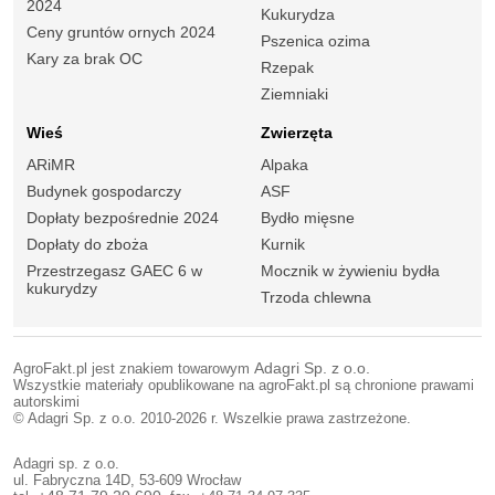
2024
Kukurydza
Ceny gruntów ornych 2024
Pszenica ozima
Kary za brak OC
Rzepak
Ziemniaki
Wieś
Zwierzęta
ARiMR
Alpaka
Budynek gospodarczy
ASF
Dopłaty bezpośrednie 2024
Bydło mięsne
Dopłaty do zboża
Kurnik
Przestrzegasz GAEC 6 w
Mocznik w żywieniu bydła
kukurydzy
Trzoda chlewna
AgroFakt.pl jest znakiem towarowym
Adagri Sp. z o.o.
Wszystkie materiały opublikowane na agroFakt.pl są chronione prawami
autorskimi
© Adagri Sp. z o.o. 2010-2026 r. Wszelkie prawa zastrzeżone.
Adagri sp. z o.o.
ul. Fabryczna 14D, 53-609 Wrocław