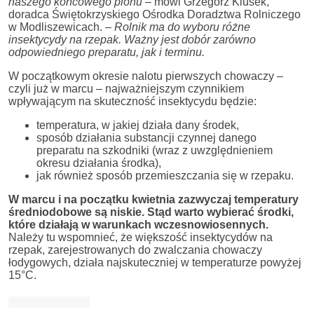
naszego końcowego plonu
– mówi Grzegorz Klusek,
doradca Świętokrzyskiego Ośrodka Doradztwa Rolniczego
w Modliszewicach. –
Rolnik ma do wyboru różne
insektycydy na rzepak. Ważny jest dobór zarówno
odpowiedniego preparatu, jak i terminu.
W początkowym okresie nalotu pierwszych chowaczy –
czyli już w marcu – najważniejszym czynnikiem
wpływającym na skuteczność insektycydu będzie:
temperatura, w jakiej działa dany środek,
sposób działania substancji czynnej danego
preparatu na szkodniki (wraz z uwzględnieniem
okresu działania środka),
jak również sposób przemieszczania się w rzepaku.
W marcu i na początku kwietnia zazwyczaj temperatury
średniodobowe są niskie. Stąd warto wybierać środki,
które działają w warunkach wczesnowiosennych.
Należy tu wspomnieć, że większość insektycydów na
rzepak, zarejestrowanych do zwalczania chowaczy
łodygowych, działa najskuteczniej w temperaturze powyżej
15°C.