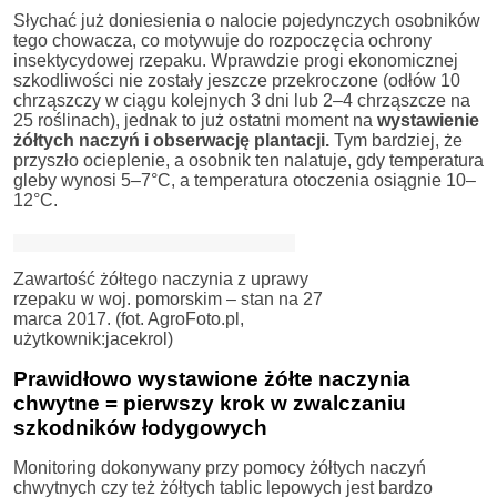
Słychać już doniesienia o nalocie pojedynczych osobników
tego chowacza, co motywuje do rozpoczęcia ochrony
insektycydowej rzepaku. Wprawdzie progi ekonomicznej
szkodliwości nie zostały jeszcze przekroczone (odłów 10
chrząszczy w ciągu kolejnych 3 dni lub 2–4 chrząszcze na
25 roślinach), jednak to już ostatni moment na
wystawienie
żółtych naczyń i obserwację plantacji.
Tym bardziej, że
przyszło ocieplenie, a osobnik ten nalatuje, gdy temperatura
gleby wynosi 5–7°C, a temperatura otoczenia osiągnie 10–
12°C.
Zawartość żółtego naczynia z uprawy
rzepaku w woj. pomorskim – stan na 27
marca 2017. (fot. AgroFoto.pl,
użytkownik:jacekrol)
Prawidłowo wystawione żółte naczynia
chwytne = pierwszy krok w zwalczaniu
szkodników łodygowych
Monitoring dokonywany przy pomocy żółtych naczyń
chwytnych czy też żółtych tablic lepowych jest bardzo