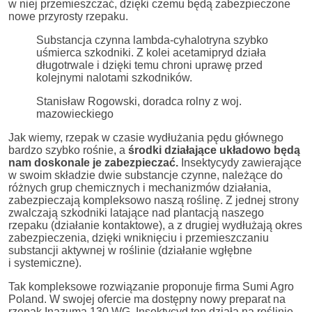
w niej przemieszczać, dzięki czemu będą zabezpieczone
nowe przyrosty rzepaku.
Substancja czynna lambda-cyhalotryna szybko
uśmierca szkodniki. Z kolei acetamipryd działa
długotrwale i dzięki temu chroni uprawę przed
kolejnymi nalotami szkodników.
Stanisław Rogowski, doradca rolny z woj.
mazowieckiego
Jak wiemy, rzepak w czasie wydłużania pędu głównego
bardzo szybko rośnie, a
środki działające układowo będą
nam doskonale je zabezpieczać.
Insektycydy zawierające
w swoim składzie dwie substancje czynne, należące do
różnych grup chemicznych i mechanizmów działania,
zabezpieczają kompleksowo naszą roślinę. Z jednej strony
zwalczają szkodniki latające nad plantacją naszego
rzepaku (działanie kontaktowe), a z drugiej wydłużają okres
zabezpieczenia, dzięki wniknięciu i przemieszczaniu
substancji aktywnej w roślinie (działanie wgłębne
i systemiczne).
Tak kompleksowe rozwiązanie proponuje firma Sumi Agro
Poland. W swojej ofercie ma dostępny nowy preparat na
rzepak Inazuma 130 WG. Insektycyd ten działa na roślinie