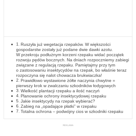
Ruszyła już wegetacja rzepaków. W większości
gospodarstw zostały już podane dwie dawki azotu.
W przekroju podłużnym korzeni rzepaku widać początek
rozwoju pędów bocznych. Na dniach rozpoczniemy zabiegi
związane z regulacją rzepaku. Pamiętajmy przy tym
o zastosowaniu insektycydów na rzepak, bo właśnie teraz
rozpoczyna się nalot chowacza brukwiaczka!
Prawidłowo wystawione żółte naczynia chwytne =
pierwszy krok w zwalczaniu szkodników łodygowych
Wielkość plantacji rzepaku a ilość naczyń
Planowanie ochrony insektycydowej rzepaku
Jakie insektycydy na rzepak wybierać?
Zabieg na „opadające płatki” w rzepaku
Totalna ochrona – podwójny cios w szkodniki rzepaku
REKLAMA