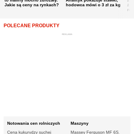
Jakie są ceny na rynkach?
hodowca mówi o 3 zł za kg
żni
nie
POLECANE PRODUKTY
REKLAMA
Notowania cen rolniczych
Maszyny
Cena kukurydzy suchej
Massey Ferguson MF 6S.