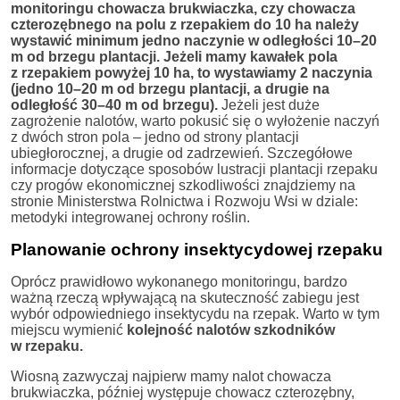
monitoringu chowacza brukwiaczka, czy chowacza
czterozębnego na polu z rzepakiem do 10 ha należy
wystawić minimum jedno naczynie w odległości 10–20
m od brzegu plantacji. Jeżeli mamy kawałek pola
z rzepakiem powyżej 10 ha, to wystawiamy 2 naczynia
(jedno 10–20 m od brzegu plantacji, a drugie na
odległość 30–40 m od brzegu).
Jeżeli jest duże
zagrożenie nalotów, warto pokusić się o wyłożenie naczyń
z dwóch stron pola – jedno od strony plantacji
ubiegłorocznej, a drugie od zadrzewień. Szczegółowe
informacje dotyczące sposobów lustracji plantacji rzepaku
czy progów ekonomicznej szkodliwości znajdziemy na
stronie Ministerstwa Rolnictwa i Rozwoju Wsi w dziale:
metodyki integrowanej ochrony roślin.
Planowanie ochrony insektycydowej rzepaku
Oprócz prawidłowo wykonanego monitoringu, bardzo
ważną rzeczą wpływającą na skuteczność zabiegu jest
wybór odpowiedniego insektycydu na rzepak. Warto w tym
miejscu wymienić
kolejność nalotów szkodników
w rzepaku.
Wiosną zazwyczaj najpierw mamy nalot chowacza
brukwiaczka, później występuje chowacz czterozębny,