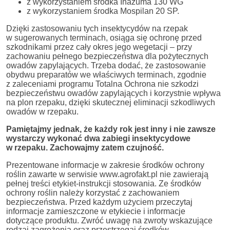
z wykorzystaniem środka Inazuma 130 WG
z wykorzystaniem środka Mospilan 20 SP.
Dzięki zastosowaniu tych insektycydów na rzepak
w sugerowanych terminach, osiąga się ochronę przed
szkodnikami przez cały okres jego wegetacji – przy
zachowaniu pełnego bezpieczeństwa dla pożytecznych
owadów zapylających. Trzeba dodać, że zastosowanie
obydwu preparatów we właściwych terminach, zgodnie
z zaleceniami programu Totalna Ochrona nie szkodzi
bezpieczeństwu owadów zapylających i korzystnie wpływa
na plon rzepaku, dzięki skutecznej eliminacji szkodliwych
owadów w rzepaku.
Pamiętajmy jednak, że każdy rok jest inny i nie zawsze
wystarczy wykonać dwa zabiegi insektycydowe
w rzepaku. Zachowajmy zatem czujność.
Prezentowane informacje w zakresie środków ochrony
roślin zawarte w serwisie www.agrofakt.pl nie zawierają
pełnej treści etykiet-instrukcji stosowania. Ze środków
ochrony roślin należy korzystać z zachowaniem
bezpieczeństwa. Przed każdym użyciem przeczytaj
informacje zamieszczone w etykiecie i informacje
dotyczące produktu. Zwróć uwagę na zwroty wskazujące
rodzaj zagrożenia oraz przestrzegaj środków