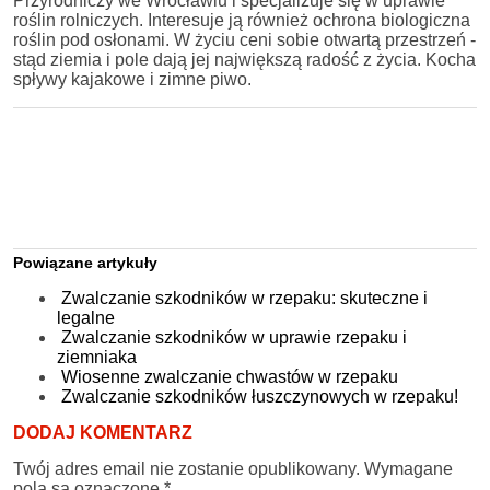
Przyrodniczy we Wrocławiu i specjalizuje się w uprawie
roślin rolniczych. Interesuje ją również ochrona biologiczna
roślin pod osłonami. W życiu ceni sobie otwartą przestrzeń -
stąd ziemia i pole dają jej największą radość z życia. Kocha
spływy kajakowe i zimne piwo.
Powiązane artykuły
Zwalczanie szkodników w rzepaku: skuteczne i
legalne
Zwalczanie szkodników w uprawie rzepaku i
ziemniaka
Wiosenne zwalczanie chwastów w rzepaku
Zwalczanie szkodników łuszczynowych w rzepaku!
DODAJ KOMENTARZ
Twój adres email nie zostanie opublikowany.
Wymagane
pola są oznaczone
*