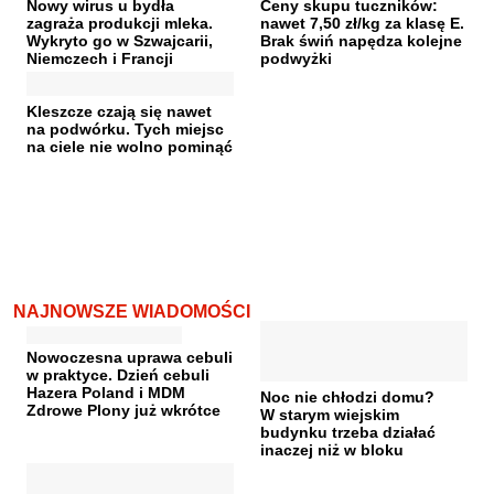
Nowy wirus u bydła
Ceny skupu tuczników:
zagraża produkcji mleka.
nawet 7,50 zł/kg za klasę E.
Wykryto go w Szwajcarii,
Brak świń napędza kolejne
Niemczech i Francji
podwyżki
Kleszcze czają się nawet
na podwórku. Tych miejsc
na ciele nie wolno pominąć
NAJNOWSZE WIADOMOŚCI
Nowoczesna uprawa cebuli
w praktyce. Dzień cebuli
Hazera Poland i MDM
Noc nie chłodzi domu?
Zdrowe Plony już wkrótce
W starym wiejskim
budynku trzeba działać
inaczej niż w bloku