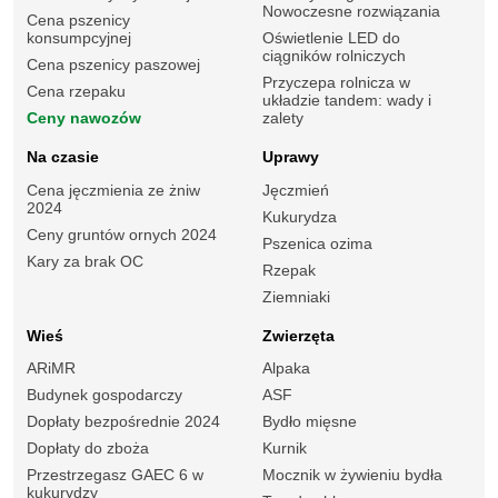
Nowoczesne rozwiązania
Cena pszenicy
konsumpcyjnej
Oświetlenie LED do
ciągników rolniczych
Cena pszenicy paszowej
Przyczepa rolnicza w
Cena rzepaku
układzie tandem: wady i
Ceny nawozów
zalety
Na czasie
Uprawy
Cena jęczmienia ze żniw
Jęczmień
2024
Kukurydza
Ceny gruntów ornych 2024
Pszenica ozima
Kary za brak OC
Rzepak
Ziemniaki
Wieś
Zwierzęta
ARiMR
Alpaka
Budynek gospodarczy
ASF
Dopłaty bezpośrednie 2024
Bydło mięsne
Dopłaty do zboża
Kurnik
Przestrzegasz GAEC 6 w
Mocznik w żywieniu bydła
kukurydzy