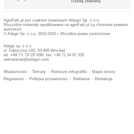
Trzoda chlewna
AgroFakt.pl jest znakiem towarowym
Adagri Sp. z o.o.
Wszystkie materiały opublikowane na agroFakt.pl są chronione prawami
autorskimi
© Adagri Sp. z o.o. 2010-2026 r. Wszelkie prawa zastrzeżone.
Adagri sp. z o.o.
ul. Fabryczna 14D, 53-609 Wrocław
tel.
+48 71 79 20 690
, fax. +48 71 34 97 335
sekretariat@adagri.com
Wiadomości
Tematy
Rolnicze infografiki
Mapa strony
Regulamin
Polityka prywatności
Reklama
Redakcja