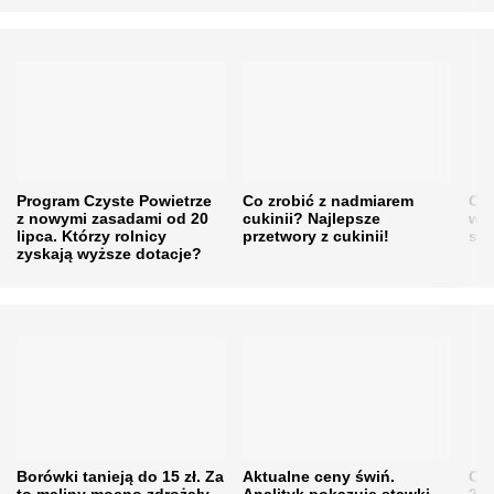
Program Czyste Powietrze
Co zrobić z nadmiarem
Cen
z nowymi zasadami od 20
cukinii? Najlepsze
w h
lipca. Którzy rolnicy
przetwory z cukinii!
się
zyskają wyższe dotacje?
Borówki tanieją do 15 zł. Za
Aktualne ceny świń.
Cen
to maliny mocno zdrożały.
Analityk pokazuje stawki,
202