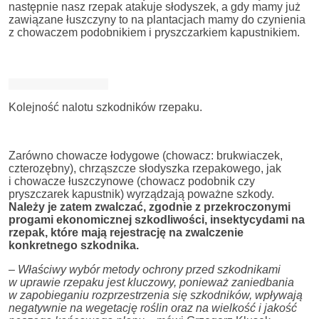
następnie nasz rzepak atakuje słodyszek, a gdy mamy już
zawiązane łuszczyny to na plantacjach mamy do czynienia
z chowaczem podobnikiem i pryszczarkiem kapustnikiem.
Kolejność nalotu szkodników rzepaku.
Zarówno chowacze łodygowe (chowacz: brukwiaczek,
czterozębny), chrząszcze słodyszka rzepakowego, jak
i chowacze łuszczynowe (chowacz podobnik czy
pryszczarek kapustnik) wyrządzają poważne szkody.
Należy je zatem zwalczać, zgodnie z przekroczonymi
progami ekonomicznej szkodliwości, insektycydami na
rzepak, które mają rejestrację na zwalczenie
konkretnego szkodnika.
– Właściwy wybór metody ochrony przed szkodnikami
w uprawie rzepaku jest kluczowy, ponieważ zaniedbania
w zapobieganiu rozprzestrzenia się szkodników, wpływają
negatywnie na wegetację roślin oraz na wielkość i jakość