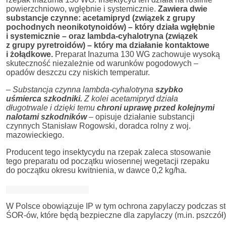
powierzchniowo, wgłębnie i systemicznie.
Zawiera dwie
substancje czynne: acetamipryd (związek z grupy
pochodnych neonikotynoidów) – który działa wgłębnie
i systemicznie – oraz lambda-cyhalotryna (związek
z grupy pyretroidów) – który ma działanie kontaktowe
i żołądkowe.
Preparat Inazuma 130 WG zachowuje wysoką
skuteczność niezależnie od warunków pogodowych –
opadów deszczu czy niskich temperatur.
– Substancja czynna lambda-cyhalotryna
szybko
uśmierca szkodniki.
Z kolei acetamipryd działa
długotrwale i dzięki temu
chroni uprawę przed kolejnymi
nalotami szkodników
– opisuje działanie substancji
czynnych Stanisław Rogowski, doradca rolny z woj.
mazowieckiego.
Producent tego insektycydu na rzepak zaleca stosowanie
tego preparatu od początku wiosennej wegetacji rzepaku
do początku okresu kwitnienia, w dawce 0,2 kg/ha.
W Polsce obowiązuje IP w tym ochrona zapylaczy podczas st
ŚOR-ów, które będą bezpieczne dla zapylaczy (m.in. pszczół)