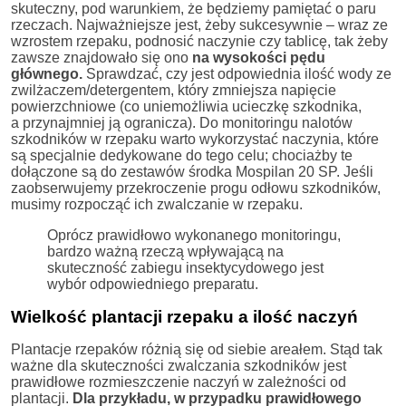
skuteczny, pod warunkiem, że będziemy pamiętać o paru
rzeczach. Najważniejsze jest, żeby sukcesywnie – wraz ze
wzrostem rzepaku, podnosić naczynie czy tablicę, tak żeby
zawsze znajdowało się ono
na wysokości pędu
głównego.
Sprawdzać, czy jest odpowiednia ilość wody ze
zwilżaczem/detergentem, który zmniejsza napięcie
powierzchniowe (co uniemożliwia ucieczkę szkodnika,
a przynajmniej ją ogranicza). Do monitoringu nalotów
szkodników w rzepaku warto wykorzystać naczynia, które
są specjalnie dedykowane do tego celu; chociażby te
dołączone są do zestawów środka Mospilan 20 SP. Jeśli
zaobserwujemy przekroczenie progu odłowu szkodników,
musimy rozpocząć ich zwalczanie w rzepaku.
Oprócz prawidłowo wykonanego monitoringu,
bardzo ważną rzeczą wpływającą na
skuteczność zabiegu insektycydowego jest
wybór odpowiedniego preparatu.
Wielkość plantacji rzepaku a ilość naczyń
Plantacje rzepaków różnią się od siebie areałem. Stąd tak
ważne dla skuteczności zwalczania szkodników jest
prawidłowe rozmieszczenie naczyń w zależności od
plantacji.
Dla przykładu, w przypadku prawidłowego