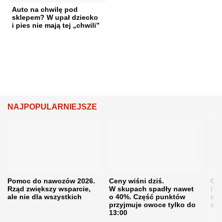
Auto na chwilę pod
sklepem? W upał dziecko
i pies nie mają tej „chwili”
NAJPOPULARNIEJSZE
Pomoc do nawozów 2026.
Ceny wiśni dziś.
Cen
Rząd zwiększy wsparcie,
W skupach spadły nawet
i s
ale nie dla wszystkich
o 40%. Część punktów
naw
przyjmuje owoce tylko do
sku
13:00