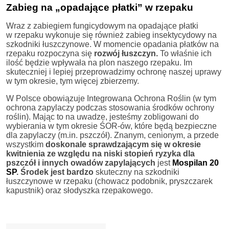
Zabieg na „opadające płatki” w rzepaku
Wraz z zabiegiem fungicydowym na opadające płatki
w rzepaku wykonuje się również zabieg insektycydowy na
szkodniki łuszczynowe. W momencie opadania płatków na
rzepaku rozpoczyna się
rozwój łuszczyn.
To właśnie ich
ilość będzie wpływała na plon naszego rzepaku. Im
skuteczniej i lepiej przeprowadzimy ochronę naszej uprawy
w tym okresie, tym więcej zbierzemy.
W Polsce obowiązuje Integrowana Ochrona Roślin (w tym
ochrona zapylaczy podczas stosowania środków ochrony
roślin). Mając to na uwadze, jesteśmy zobligowani do
wybierania w tym okresie ŚOR-ów, które będą bezpieczne
dla zapylaczy (m.in. pszczół). Znanym, cenionym, a przede
wszystkim
doskonale sprawdzającym się w okresie
kwitnienia ze względu na niski stopień ryzyka dla
pszczół i innych owadów zapylających
jest
Mospilan 20
SP
. Środek jest bardzo
skuteczny na szkodniki
łuszczynowe w rzepaku (chowacz podobnik, pryszczarek
kapustnik) oraz słodyszka rzepakowego.