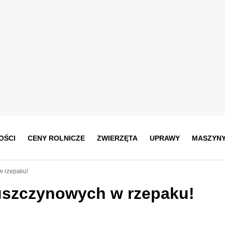
OŚCI
CENY ROLNICZE
ZWIERZĘTA
UPRAWY
MASZYN
w rzepaku!
uszczynowych w rzepaku!