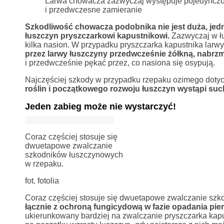
Larwa chowacza zazwyczaj występuje pojedynczo 
i przedwczesne zamieranie
Szkodliwość chowacza podobnika nie jest duża, jedn
łuszczyn pryszczarkowi kapustnikowi.
Zazwyczaj w łu
kilka nasion. W przypadku pryszczarka kapustnika larwy
przez larwy łuszczyny przedwcześnie żółkną, nabrzmi
i przedwcześnie pękać przez, co nasiona się osypują.
Najczęściej szkody w przypadku rzepaku ozimego dotyc
roślin i początkowego rozwoju łuszczyn wystąpi suc
Jeden zabieg może nie wystarczyć!
Coraz częściej stosuje się
dwuetapowe zwalczanie
szkodników łuszczynowych
w rzepaku.
fot. fotolia
Coraz częściej stosuje się dwuetapowe zwalczanie sz
łącznie z ochroną fungicydową w fazie opadania p
ukierunkowany bardziej na zwalczanie pryszczarka kap