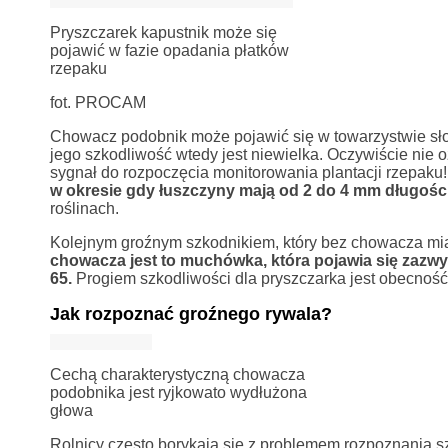
Pryszczarek kapustnik może się
pojawić w fazie opadania płatków
rzepaku
fot. PROCAM
Chowacz podobnik może pojawić się w towarzystwie sł
jego szkodliwość wtedy jest niewielka. Oczywiście nie o
sygnał do rozpoczęcia monitorowania plantacji rzepaku
w okresie gdy łuszczyny mają od 2 do 4 mm długości
roślinach.
Kolejnym groźnym szkodnikiem, który bez chowacza miał
chowacza jest to muchówka, która pojawia się zazwy
65.
Progiem szkodliwości dla pryszczarka jest obecność
Jak rozpoznać groźnego rywala?
Cechą charakterystyczną chowacza
podobnika jest ryjkowato wydłużona
głowa
Rolnicy często borykają się z problemem rozpoznania szk