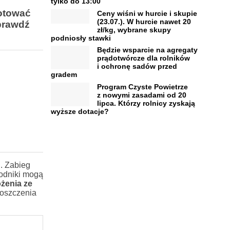
tylko do 13:00
otować
Ceny wiśni w hurcie i skupie
(23.07.). W hurcie nawet 20
prawdź
zł/kg, wybrane skupy
podniosły stawki
Będzie wsparcie na agregaty
prądotwórcze dla rolników
i ochronę sadów przed
gradem
Program Czyste Powietrze
z nowymi zasadami od 20
lipca. Którzy rolnicy zyskają
wyższe dotacje?
. Zabieg
kodniki mogą
ożenia ze
roszczenia