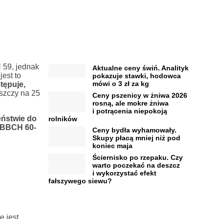
 59, jednak
Aktualne ceny świń. Analityk
est to
pokazuje stawki, hodowca
mówi o 3 zł za kg
tępuje,
szczy na 25
Ceny pszenicy w żniwa 2026
rosną, ale mokre żniwa
i potrącenia niepokoją
eństwie do
rolników
a BBCH 60-
Ceny bydła wyhamowały.
Skupy płacą mniej niż pod
koniec maja
Ściernisko po rzepaku. Czy
warto poczekać na deszcz
i wykorzystać efekt
fałszywego siewu?
 jest.