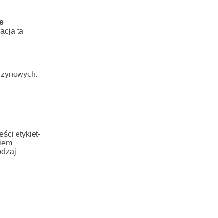
e
acja ta
zczynowych.
ści etykiet-
ciem
odzaj