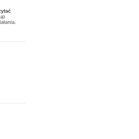
zytać
rup
ałania.