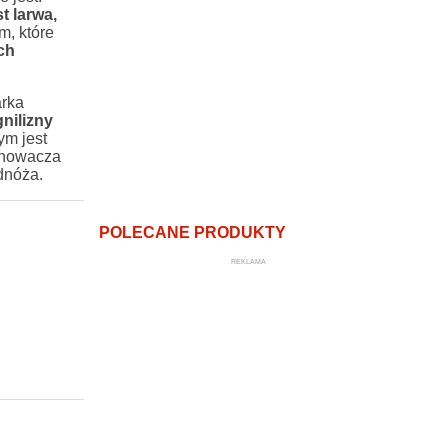
 larwa,
m, które
ch
arka
nilizny
ym jest
 chowacza
dnóża.
POLECANE PRODUKTY
REKLAMA