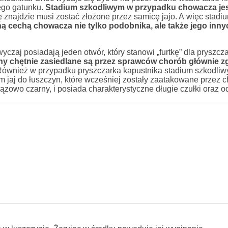
ego gatunku.
Stadium szkodliwym w przypadku chowacza jest
 znajdzie musi zostać złożone przez samicę jajo. A więc stadiu
ą cechą chowacza nie tylko podobnika, ale także jego inny
aj posiadają jeden otwór, który stanowi „furtkę” dla pryszcz
y chętnie zasiedlane są przez sprawców chorób głównie zg
ównież w przypadku pryszczarka kapustnika stadium szkodliw
m jaj do łuszczyn, które wcześniej zostały zaatakowane przez
ązowo czarny, i posiada charakterystyczne długie czułki oraz o