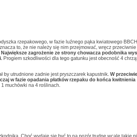
odyszka rzepakowego, w fazie luźnego pąka kwiatowego BBCH
znacza to, że nie należy się nim przejmować, wręcz przeciwnie j
!
Największe zagrożenie ze strony chowacza podobnika wys
.
Progiem szkodliwości dla tego gatunku jest obecność 4 chrzą
 by utrudnione zadnie jest pryszczarek kapustnik.
W przeciwi
czaj w fazie opadania płatków rzepaku do końca kwitnieni
 1 muchówki na 4 roślinach.
odnika. Choć wydaje się być to na pozór trudne wcale takie nie