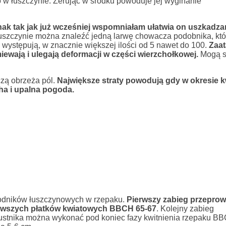
w łuszczynie. Żerując w środku powoduje jej wyginanie
ak tak jak już wcześniej wspomniałam ułatwia on uszkadza
szczynie można znaleźć jedną larwę chowacza podobnika, któ
 występują, w znacznie większej ilości od 5 nawet do 100.
Zaa
ewają i ulegają deformacji w części wierzchołkowej.
Mogą s
zą obrzeża pól.
Największe straty powodują gdy w okresie k
ha i upalna pogoda.
kodników łuszczynowych w rzepaku.
Pierwszy zabieg przeprow
ierwszych płatków kwiatowych BBCH 65-67
. Kolejny zabieg
ustnika można wykonać pod koniec fazy kwitnienia rzepaku BB