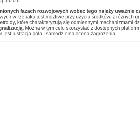
ją 5-6 cm.
nionych fazach rozwojowych wobec tego należy uważnie c
ych w rzepaku jest możliwe przy użyciu środków, z różnych g
troidy, które charakteryzują się odmiennymi mechanizmami dzi
nalizacją.
Można w tym celu skorzystać z dostępnych platform
jest lustracja pola i samodzielna ocena zagrożenia.