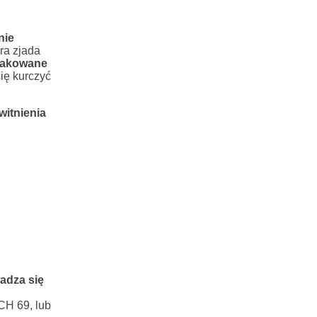
nie
ra zjada
takowane
ię kurczyć
witnienia
adza się
CH 69, lub