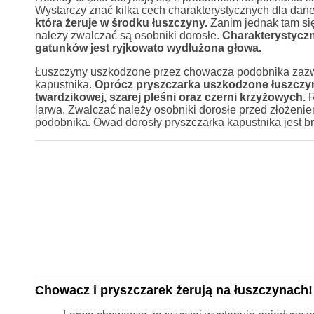
Wystarczy znać kilka cech charakterystycznych dla dan
która żeruje w środku łuszczyny.
Zanim jednak tam się
należy zwalczać są osobniki dorosłe.
Charakterystyczn
gatunków jest ryjkowato wydłużona głowa.
Łuszczyny uszkodzone przez chowacza podobnika zazwycz
kapustnika.
Oprócz pryszczarka uszkodzone łuszczyn
twardzikowej, szarej pleśni oraz czerni krzyżowych.
R
larwa. Zwalczać należy osobniki dorosłe przed złożenie
podobnika. Owad dorosły pryszczarka kapustnika jest br
Chowacz i pryszczarek żerują na łuszczynach!