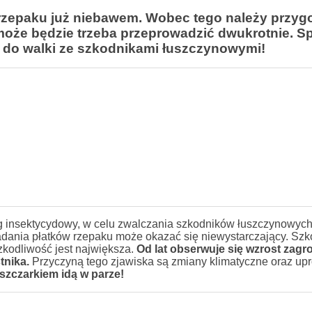
zepaku już niebawem. Wobec tego należy przyg
 może będzie trzeba przeprowadzić dwukrotnie. S
ć do walki ze szkodnikami łuszczynowymi!
ieg insektycydowy, w celu zwalczania szkodników łuszczynowych
adania płatków rzepaku może okazać się niewystarczający. Sz
szkodliwość jest największa.
Od lat obserwuje się wzrost zagr
tnika.
Przyczyną tego zjawiska są zmiany klimatyczne oraz up
zczarkiem idą w parze!