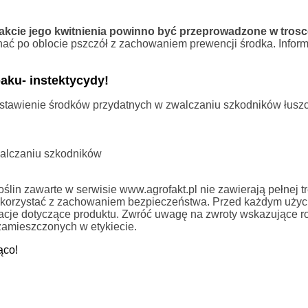
akcie jego kwitnienia powinno być przeprowadzone w trosc
ać po oblocie pszczół z zachowaniem prewencji środka. Inform
ku- instektycydy!
zestawienie środków przydatnych w zwalczaniu szkodników łus
alczaniu szkodników
in zawarte w serwisie www.agrofakt.pl nie zawierają pełnej tre
ży korzystać z zachowaniem bezpieczeństwa. Przed każdym uży
rmacje dotyczące produktu. Zwróć uwagę na zwroty wskazujące r
zamieszczonych w etykiecie.
ąco!