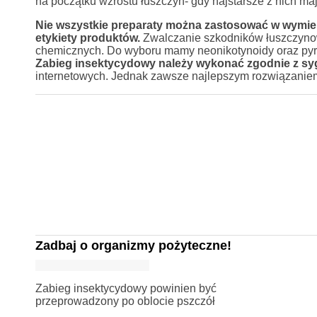
na początku wzrostu łuszczyn- gdy najstarsze z nich ma
Nie wszystkie preparaty można zastosować w wymie
etykiety produktów.
Zwalczanie szkodników łuszczynow
chemicznych. Do wyboru mamy neonikotynoidy oraz pyre
Zabieg insektycydowy należy wykonać zgodnie z syg
internetowych. Jednak zawsze najlepszym rozwiązaniem 
Zadbaj o organizmy pożyteczne!
Zabieg insektycydowy powinien być
przeprowadzony po oblocie pszczół