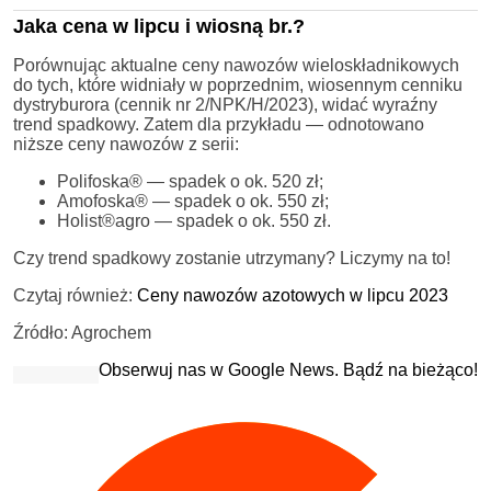
Jaka cena w lipcu i wiosną br.?
Porównując aktualne ceny nawozów wieloskładnikowych
do tych, które widniały w poprzednim, wiosennym cenniku
dystryburora (cennik nr 2/NPK/H/2023), widać wyraźny
trend spadkowy. Zatem dla przykładu — odnotowano
niższe ceny nawozów z serii:
Polifoska® — spadek o ok. 520 zł;
Amofoska® — spadek o ok. 550 zł;
Holist®agro — spadek o ok. 550 zł.
Czy trend spadkowy zostanie utrzymany? Liczymy na to!
Czytaj również:
Ceny nawozów azotowych w lipcu 2023
Źródło: Agrochem
Obserwuj nas w Google News. Bądź na bieżąco!