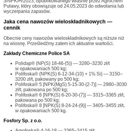
3/NPK/H/2023, opublikowanego właśnie przez Agrochem
Puławy, który obowiązuje od 24.05.2023 do odwołania lub
wyczerpania zapasów.
Jaka cena nawozów wieloskładnikowych —
cennik
Obecnie ceny nawozów wieloskładnikowych są niższe niż
na wiosnę. Prześledźmy zatem ich aktualne wartości.
Zakłady Chemiczne Police SA
Polidap® (NP(S) 18-46-(5)) — 3280–3230 zł/t
w opakowaniach 500 kg;
Polifoska® (NPK(S) 6-12-34-(10) + 1% Si) — 3150–
3200 zł/t, pakowany po 500 kg;
Polifoska® 5 [NPK(MgS) 5-15-30-(2-7)] — 2980–3030
zł/t, pakowana po 500 kg;
Polifoska® 6 [NPK(S) 6-20-30-(7)] — 3315–3365 zł/t,
pakowana po 500 kg;
Polifoska® 8 [NPK(S) 8-24-24-(9)] — 3405–3455 zł/t,
w opakowaniach 500 kg.
Fosfory Sp. z o.o.
Amofoska® 4-16-18 — 2365–2415 zł/t