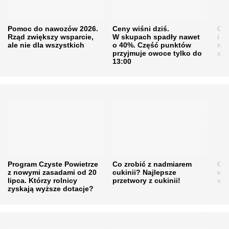
Pomoc do nawozów 2026.
Ceny wiśni dziś.
Cen
Rząd zwiększy wsparcie,
W skupach spadły nawet
i s
ale nie dla wszystkich
o 40%. Część punktów
naw
przyjmuje owoce tylko do
sku
13:00
Program Czyste Powietrze
Co zrobić z nadmiarem
Cen
z nowymi zasadami od 20
cukinii? Najlepsze
w h
lipca. Którzy rolnicy
przetwory z cukinii!
się
zyskają wyższe dotacje?