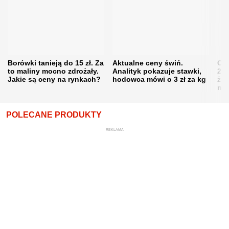
Borówki tanieją do 15 zł. Za
Aktualne ceny świń.
Cen
to maliny mocno zdrożały.
Analityk pokazuje stawki,
202
Jakie są ceny na rynkach?
hodowca mówi o 3 zł za kg
żni
nie
POLECANE PRODUKTY
REKLAMA