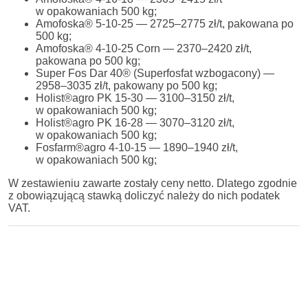
w opakowaniach 500 kg;
Amofoska® 5-10-25 — 2725–2775 zł/t, pakowana po
500 kg;
Amofoska® 4-10-25 Corn — 2370–2420 zł/t,
pakowana po 500 kg;
Super Fos Dar 40® (Superfosfat wzbogacony) —
2958–3035 zł/t, pakowany po 500 kg;
Holist®agro PK 15-30 — 3100–3150 zł/t,
w opakowaniach 500 kg;
Holist®agro PK 16-28 — 3070–3120 zł/t,
w opakowaniach 500 kg;
Fosfarm®agro 4-10-15 — 1890–1940 zł/t,
w opakowaniach 500 kg;
W zestawieniu zawarte zostały ceny netto. Dlatego zgodnie
z obowiązującą stawką doliczyć należy do nich podatek
VAT.