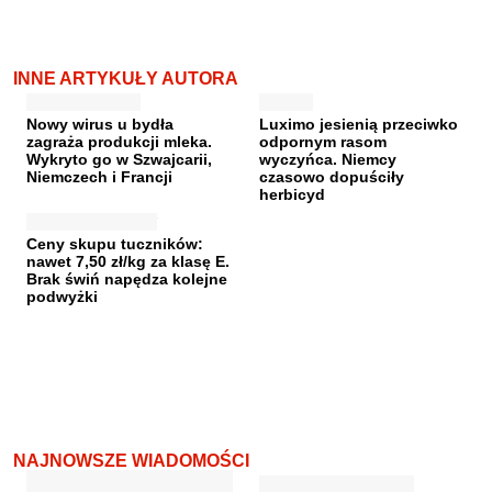
INNE ARTYKUŁY AUTORA
Nowy wirus u bydła
Luximo jesienią przeciwko
zagraża produkcji mleka.
odpornym rasom
Wykryto go w Szwajcarii,
wyczyńca. Niemcy
Niemczech i Francji
czasowo dopuściły
herbicyd
Ceny skupu tuczników:
nawet 7,50 zł/kg za klasę E.
Brak świń napędza kolejne
podwyżki
NAJNOWSZE WIADOMOŚCI