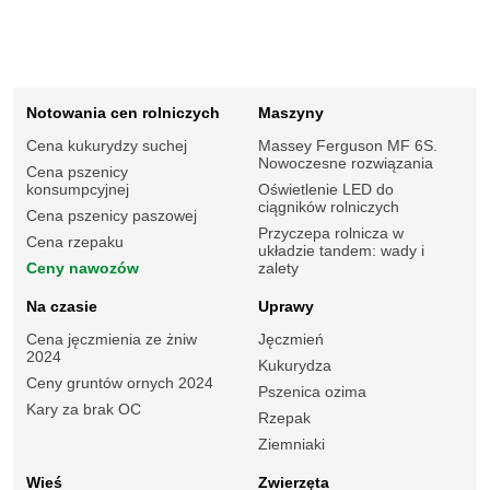
Notowania cen rolniczych
Maszyny
Cena kukurydzy suchej
Massey Ferguson MF 6S.
Nowoczesne rozwiązania
Cena pszenicy
konsumpcyjnej
Oświetlenie LED do
ciągników rolniczych
Cena pszenicy paszowej
Przyczepa rolnicza w
Cena rzepaku
układzie tandem: wady i
Ceny nawozów
zalety
Na czasie
Uprawy
Cena jęczmienia ze żniw
Jęczmień
2024
Kukurydza
Ceny gruntów ornych 2024
Pszenica ozima
Kary za brak OC
Rzepak
Ziemniaki
Wieś
Zwierzęta