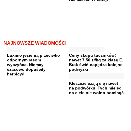
NAJNOWSZE WIADOMOŚCI
Luximo jesienią przeciwko
Ceny skupu tuczników:
odpornym rasom
nawet 7,50 zł/kg za klasę E.
wyczyńca. Niemcy
Brak świń napędza kolejne
czasowo dopuściły
podwyżki
herbicyd
Kleszcze czają się nawet
na podwórku. Tych miejsc
na ciele nie wolno pominąć