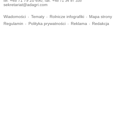
tel.
+48 71 79 20 690
, fax. +48 71 34 97 335
sekretariat@adagri.com
Wiadomości
Tematy
Rolnicze infografiki
Mapa strony
Regulamin
Polityka prywatności
Reklama
Redakcja