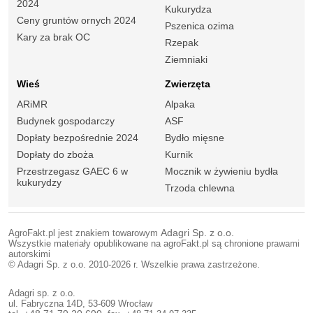
2024
Kukurydza
Ceny gruntów ornych 2024
Pszenica ozima
Kary za brak OC
Rzepak
Ziemniaki
Wieś
Zwierzęta
ARiMR
Alpaka
Budynek gospodarczy
ASF
Dopłaty bezpośrednie 2024
Bydło mięsne
Dopłaty do zboża
Kurnik
Przestrzegasz GAEC 6 w
Mocznik w żywieniu bydła
kukurydzy
Trzoda chlewna
AgroFakt.pl jest znakiem towarowym
Adagri Sp. z o.o.
Wszystkie materiały opublikowane na agroFakt.pl są chronione prawami
autorskimi
© Adagri Sp. z o.o. 2010-2026 r. Wszelkie prawa zastrzeżone.
Adagri sp. z o.o.
ul. Fabryczna 14D, 53-609 Wrocław