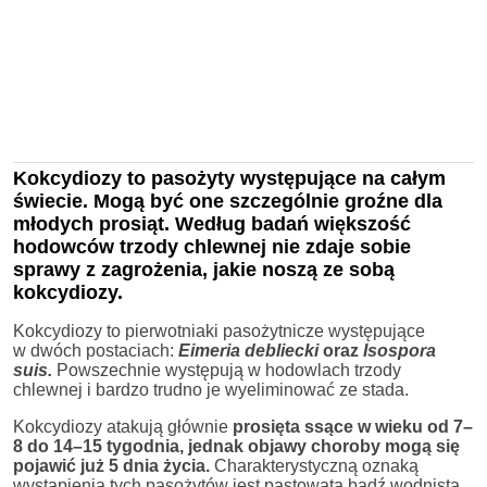
Kokcydiozy to pasożyty występujące na całym
świecie. Mogą być one szczególnie groźne dla
młodych prosiąt. Według badań większość
hodowców trzody chlewnej nie zdaje sobie
sprawy z zagrożenia, jakie noszą ze sobą
kokcydiozy.
Kokcydiozy to pierwotniaki pasożytnicze występujące
w dwóch postaciach:
Eimeria debliecki
oraz
Isospora
suis.
Powszechnie występują w hodowlach trzody
chlewnej i bardzo trudno je wyeliminować ze stada.
Kokcydiozy atakują głównie
prosięta ssące w wieku od 7–
8 do 14–15 tygodnia, jednak objawy choroby mogą się
pojawić już 5 dnia życia.
Charakterystyczną oznaką
wystąpienia tych pasożytów jest pastowata bądź wodnista