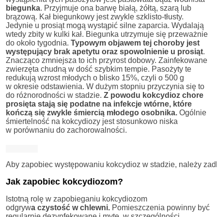
biegunka
. Przyjmuje ona barwę białą, żółtą, szarą lub
brązową. Kał biegunkowy jest zwykle szklisto-tłusty.
Jedynie u prosiąt mogą wystąpić silne zaparcia. Wydalają
wtedy zbity w kulki kał. Biegunka utrzymuje się przeważnie
do około tygodnia.
Typowym objawem tej choroby jest
występujący brak apetytu oraz spowolnienie u prosiąt
.
Znacząco zmniejsza to ich przyrost dobowy. Zainfekowane
zwierzęta chudną w dość szybkim tempie. Pasożyty te
redukują wzrost młodych o blisko 15%, czyli o 500 g
w okresie odstawienia. W dużym stopniu przyczynia się to
do różnorodności w stadzie.
Z powodu kokcydioz chore
prosięta stają się podatne na infekcje wtórne, które
kończą się zwykle śmiercią młodego osobnika.
Ogólnie
śmiertelność na kokcydiozy jest stosunkowo niska
w porównaniu do zachorowalności.
Aby zapobiec występowaniu kokcydioz w stadzie, należy zad
Jak zapobiec kokcydiozom?
Istotną rolę w zapobieganiu kokcydiozom
odgryw
a czystość w chlewni.
Pomieszczenia powinny być
regularnie dezynfekowane i myte, w szczególności