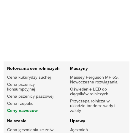
Notowania cen rolniczych
Maszyny
Cena kukurydzy suchej
Massey Ferguson MF 6S.
Nowoczesne rozwiązania
Cena pszenicy
konsumpcyjnej
Oświetlenie LED do
ciągników rolniczych
Cena pszenicy paszowej
Przyczepa rolnicza w
Cena rzepaku
układzie tandem: wady i
Ceny nawozów
zalety
Na czasie
Uprawy
Cena jęczmienia ze żniw
Jęczmień