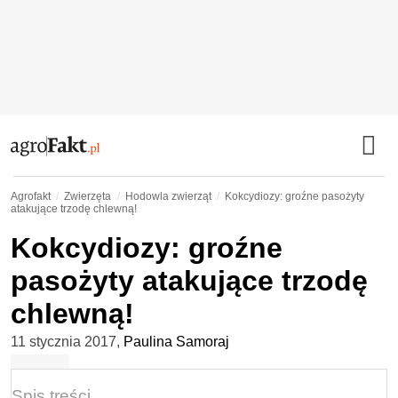
Agrofakt
Zwierzęta
Hodowla zwierząt
Kokcydiozy: groźne pasożyty
atakujące trzodę chlewną!
Kokcydiozy: groźne
pasożyty atakujące trzodę
chlewną!
11 stycznia 2017
,
Paulina Samoraj
Spis treści