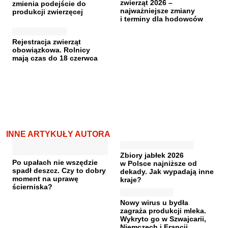
zwierząt 2026 –
zmienia podejście do
najważniejsze zmiany
produkcji zwierzęcej
i terminy dla hodowców
Rejestracja zwierząt
obowiązkowa. Rolnicy
mają czas do 18 czerwca
INNE ARTYKUŁY AUTORA
Zbiory jabłek 2026
Po upałach nie wszędzie
w Polsce najniższe od
spadł deszcz. Czy to dobry
dekady. Jak wypadają inne
moment na uprawę
kraje?
ścierniska?
Nowy wirus u bydła
zagraża produkcji mleka.
Wykryto go w Szwajcarii,
Niemczech i Francji