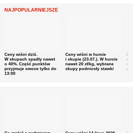
NAJPOPULARNIEJSZE
Ceny wiśni dziś.
Ceny wiśni w hurcie
Będ
W skupach spadły nawet
i skupie (23.07.). W hurcie
agr
o 40%. Część punktów
nawet 20 zł/kg, wybrane
rol
przyjmuje owoce tylko do
skupy podniosły stawki
pr
13:00