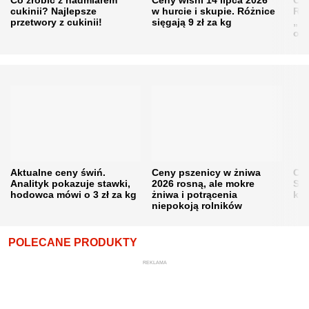
Co zrobić z nadmiarem
Ceny wiśni 14 lipca 2026
Cen
cukinii? Najlepsze
w hurcie i skupie. Różnice
Rol
przetwory z cukinii!
sięgają 9 zł za kg
„pe
obn
Aktualne ceny świń.
Ceny pszenicy w żniwa
Ce
Analityk pokazuje stawki,
2026 rosną, ale mokre
Sku
hodowca mówi o 3 zł za kg
żniwa i potrącenia
kon
niepokoją rolników
POLECANE PRODUKTY
REKLAMA