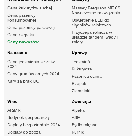
Cena kukurydzy suchej
Massey Ferguson MF 6S.
Nowoczesne rozwiązania
Cena pszenicy
konsumpcyjnej
Oświetlenie LED do
ciągników rolniczych
Cena pszenicy paszowej
Przyczepa rolnicza w
Cena rzepaku
układzie tandem: wady i
Ceny nawozów
zalety
Na czasie
Uprawy
Cena jęczmienia ze żniw
Jęczmień
2024
Kukurydza
Ceny gruntów ornych 2024
Pszenica ozima
Kary za brak OC
Rzepak
Ziemniaki
Wieś
Zwierzęta
ARiMR
Alpaka
Budynek gospodarczy
ASF
Dopłaty bezpośrednie 2024
Bydło mięsne
Dopłaty do zboża
Kurnik