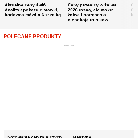
Aktualne ceny świń.
Ceny pszenicy w żniwa
Ce
Analityk pokazuje stawki,
2026 rosną, ale mokre
Sku
hodowca mówi o 3 zł za kg
żniwa i potrącenia
kon
niepokoją rolników
POLECANE PRODUKTY
REKLAMA
Notowania cen rolniczych
Maszyny