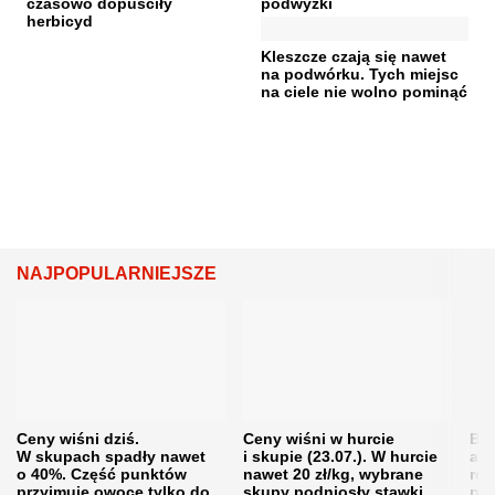
czasowo dopuściły
podwyżki
herbicyd
Kleszcze czają się nawet
na podwórku. Tych miejsc
na ciele nie wolno pominąć
NAJPOPULARNIEJSZE
Ceny wiśni dziś.
Ceny wiśni w hurcie
Będ
W skupach spadły nawet
i skupie (23.07.). W hurcie
agr
o 40%. Część punktów
nawet 20 zł/kg, wybrane
rol
przyjmuje owoce tylko do
skupy podniosły stawki
pr