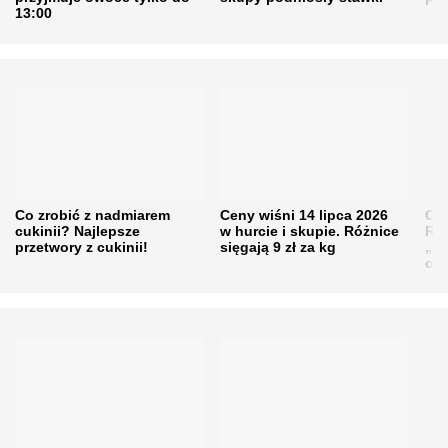
13:00
Co zrobić z nadmiarem
Ceny wiśni 14 lipca 2026
Cen
cukinii? Najlepsze
w hurcie i skupie. Różnice
Rol
przetwory z cukinii!
sięgają 9 zł za kg
„pe
obn