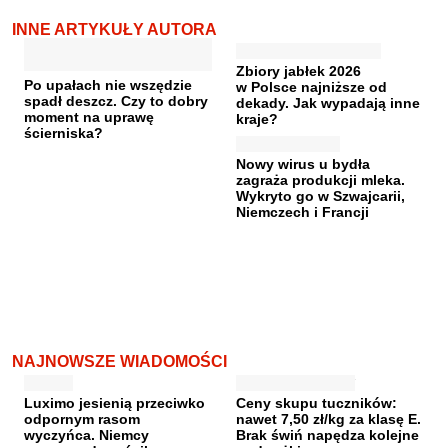
INNE ARTYKUŁY AUTORA
Zbiory jabłek 2026
Po upałach nie wszędzie
w Polsce najniższe od
spadł deszcz. Czy to dobry
dekady. Jak wypadają inne
moment na uprawę
kraje?
ścierniska?
Nowy wirus u bydła
zagraża produkcji mleka.
Wykryto go w Szwajcarii,
Niemczech i Francji
NAJNOWSZE WIADOMOŚCI
Luximo jesienią przeciwko
Ceny skupu tuczników:
odpornym rasom
nawet 7,50 zł/kg za klasę E.
wyczyńca. Niemcy
Brak świń napędza kolejne