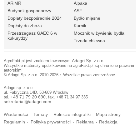
ARiMR
Alpaka
Budynek gospodarczy
ASF
Dopłaty bezpośrednie 2024
Bydło mięsne
Dopłaty do zboża
Kurnik
Przestrzegasz GAEC 6 w
Mocznik w żywieniu bydła
kukurydzy
Trzoda chlewna
AgroFakt.pl jest znakiem towarowym
Adagri Sp. z o.o.
Wszystkie materiały opublikowane na agroFakt.pl są chronione prawami
autorskimi
© Adagri Sp. z o.o. 2010-2026 r. Wszelkie prawa zastrzeżone.
Adagri sp. z o.o.
ul. Fabryczna 14D, 53-609 Wrocław
tel.
+48 71 79 20 690
, fax. +48 71 34 97 335
sekretariat@adagri.com
Wiadomości
Tematy
Rolnicze infografiki
Mapa strony
Regulamin
Polityka prywatności
Reklama
Redakcja