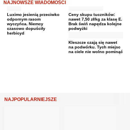
NAJNOWSZE WIADOMOŚCI
Luximo jesienią przeciwko
Ceny skupu tuczników:
odpornym rasom
nawet 7,50 zł/kg za klasę E.
wyczyńca. Niemcy
Brak świń napędza kolejne
czasowo dopuściły
podwyżki
herbicyd
Kleszcze czają się nawet
na podwórku. Tych miejsc
na ciele nie wolno pominąć
NAJPOPULARNIEJSZE