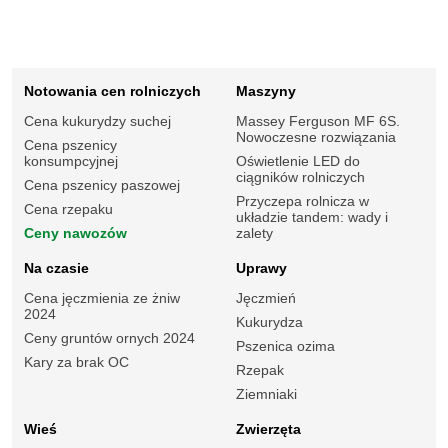
Notowania cen rolniczych
Maszyny
Cena kukurydzy suchej
Massey Ferguson MF 6S.
Nowoczesne rozwiązania
Cena pszenicy
konsumpcyjnej
Oświetlenie LED do
ciągników rolniczych
Cena pszenicy paszowej
Przyczepa rolnicza w
Cena rzepaku
układzie tandem: wady i
Ceny nawozów
zalety
Na czasie
Uprawy
Cena jęczmienia ze żniw
Jęczmień
2024
Kukurydza
Ceny gruntów ornych 2024
Pszenica ozima
Kary za brak OC
Rzepak
Ziemniaki
Wieś
Zwierzęta