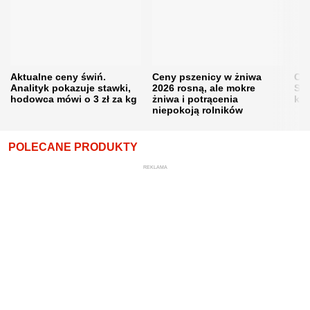
Aktualne ceny świń.
Ceny pszenicy w żniwa
Ce
Analityk pokazuje stawki,
2026 rosną, ale mokre
Sku
hodowca mówi o 3 zł za kg
żniwa i potrącenia
kon
niepokoją rolników
POLECANE PRODUKTY
REKLAMA