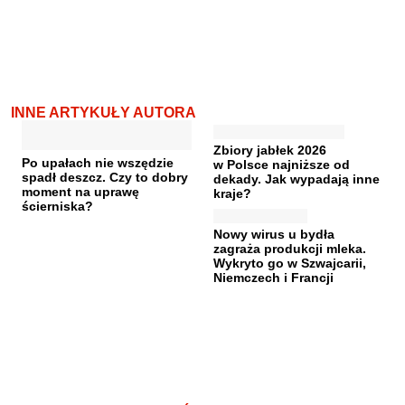
INNE ARTYKUŁY AUTORA
Zbiory jabłek 2026
Po upałach nie wszędzie
w Polsce najniższe od
spadł deszcz. Czy to dobry
dekady. Jak wypadają inne
moment na uprawę
kraje?
ścierniska?
Nowy wirus u bydła
zagraża produkcji mleka.
Wykryto go w Szwajcarii,
Niemczech i Francji