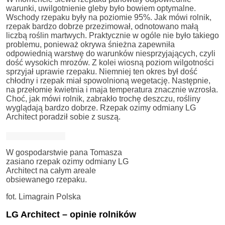
warunki, uwilgotnienie gleby było bowiem optymalne.
Wschody rzepaku były na poziomie 95%. Jak mówi rolnik,
rzepak bardzo dobrze przezimował, odnotowano małą
liczbą roślin martwych. Praktycznie w ogóle nie było takiego
problemu, ponieważ okrywa śnieżna zapewniła
odpowiednią warstwę do warunków niesprzyjających, czyli
dość wysokich mrozów. Z kolei wiosną poziom wilgotności
sprzyjał uprawie rzepaku. Niemniej ten okres był dość
chłodny i rzepak miał spowolnioną wegetację. Następnie,
na przełomie kwietnia i maja temperatura znacznie wzrosła.
Choć, jak mówi rolnik, zabrakło trochę deszczu, rośliny
wyglądają bardzo dobrze. Rzepak ozimy odmiany LG
Architect poradził sobie z suszą.
W gospodarstwie pana Tomasza
zasiano rzepak ozimy odmiany LG
Architect na całym areale
obsiewanego rzepaku.
fot. Limagrain Polska
LG Architect – opinie rolników