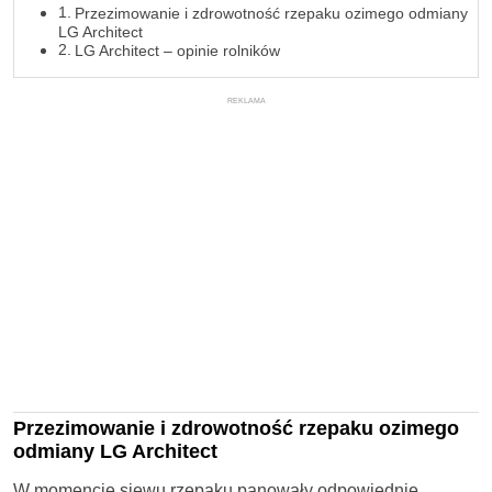
Przezimowanie i zdrowotność rzepaku ozimego odmiany
LG Architect
LG Architect – opinie rolników
REKLAMA
Przezimowanie i zdrowotność rzepaku ozimego
odmiany LG Architect
W momencie siewu rzepaku panowały odpowiednie