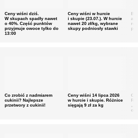
Ceny wiśni dziś.
Ceny wiśni w hurcie
Będ
W skupach spadły nawet
i skupie (23.07.). W hurcie
agr
o 40%. Część punktów
nawet 20 zł/kg, wybrane
rol
przyjmuje owoce tylko do
skupy podniosły stawki
pr
13:00
Co zrobić z nadmiarem
Ceny wiśni 14 lipca 2026
Cen
cukinii? Najlepsze
w hurcie i skupie. Różnice
Rol
przetwory z cukinii!
sięgają 9 zł za kg
„pe
obn