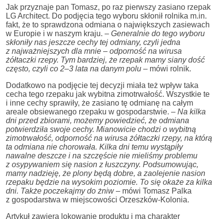
Jak przyznaje pan Tomasz, po raz pierwszy zasiano rzepak
LG Architect. Do podjęcia tego wyboru skłonił rolnika m.in.
fakt, że to sprawdzona odmiana o największych zasiewach
w Europie i w naszym kraju. –
Generalnie do tego wyboru
skłoniły nas jeszcze cechy tej odmiany, czyli jedna
z najważniejszych dla mnie – odporność na wirusa
żółtaczki rzepy. Tym bardziej, że rzepak mamy siany dość
często, czyli co 2–3 lata na danym polu –
mówi rolnik.
Dodatkowo na podjęcie tej decyzji miała też wpływ taka
cecha tego rzepaku jak wybitna zimotrwałość. Wszystkie te
i inne cechy sprawiły, że zasiano tę odmianę na całym
areale obsiewanego rzepaku w gospodarstwie. –
Na kilka
dni przed zbiorami, możemy powiedzieć, że odmiana
potwierdziła swoje cechy. Mianowicie chodzi o wybitną
zimotrwałość, odporność na wirusa żółtaczki rzepy, na którą
ta odmiana nie chorowała. Kilka dni temu wystąpiły
nawalne deszcze i na szczęście nie mieliśmy problemu
z osypywaniem się nasion z łuszczyny. Podsumowując,
mamy nadzieję, że plony będą dobre, a zaolejenie nasion
rzepaku będzie na wysokim poziomie. To się okaże za kilka
dni. Także poczekajmy do żniw –
mówi Tomasz Palka
z gospodarstwa w miejscowości Orzeszków-Kolonia.
Artykuł zawiera lokowanie produktu i ma charakter