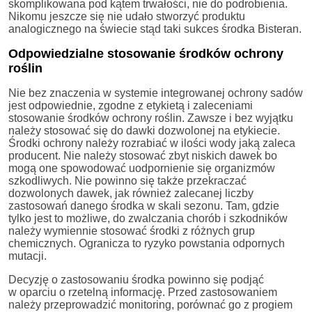
skomplikowana pod kątem trwałości, nie do podrobienia.
Nikomu jeszcze się nie udało stworzyć produktu
analogicznego na świecie stąd taki sukces środka Bisteran.
Odpowiedzialne stosowanie środków ochrony
roślin
Nie bez znaczenia w systemie integrowanej ochrony sadów
jest odpowiednie, zgodne z etykietą i zaleceniami
stosowanie środków ochrony roślin. Zawsze i bez wyjątku
należy stosować się do dawki dozwolonej na etykiecie.
Środki ochrony należy rozrabiać w ilości wody jaką zaleca
producent. Nie należy stosować zbyt niskich dawek bo
mogą one spowodować uodpornienie się organizmów
szkodliwych. Nie powinno się także przekraczać
dozwolonych dawek, jak również zalecanej liczby
zastosowań danego środka w skali sezonu. Tam, gdzie
tylko jest to możliwe, do zwalczania chorób i szkodników
należy wymiennie stosować środki z różnych grup
chemicznych. Ogranicza to ryzyko powstania odpornych
mutacji.
Decyzję o zastosowaniu środka powinno się podjąć
w oparciu o rzetelną informację. Przed zastosowaniem
należy przeprowadzić monitoring, porównać go z progiem