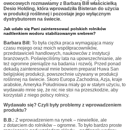
owocowych rozmawiamy z Barbarą Bill właścicielką
Desio Holding, która wprowadziła Bisteran do użycia
w produkcji roślinnej i pozostaje jego wyłącznym
dystrybutorem na świecie.
Jak udało się Pani zainteresować polskich rolników
nadtlenkiem wodoru stabilizowanym srebrem?
Barbara Bill:
To była ciężka praca wymagająca masy
czasu mojego oraz moich współpracowników,
przedstawicieli handlowych, naukowców z instytucji
branżowych. Poświęciliśmy lata na upowszechnianie, ale
też ogromne pieniądze na badania i rozwój. Przed ponad
dekadą zainteresował mnie bowiem preparat Huwa San
belgijskiej produkcji, powszechnie używany w produkcji
roślinnej na świecie. Skoro Europa Zachodnia, Azja, kraje
arabskie, Ameryka Południowa miały go w stałym użyciu, to
wydawało mnie się, że nic nie stoi na przeszkodzie, aby
korzystali z niego polscy rolnicy.
Wydawało się? Czyli były problemy z wprowadzeniem
produktu?
B.B.:
Z wprowadzeniem na rynek – niewielkie, ale
z dotarciem do rolników – ogromne. To było bardzo proste