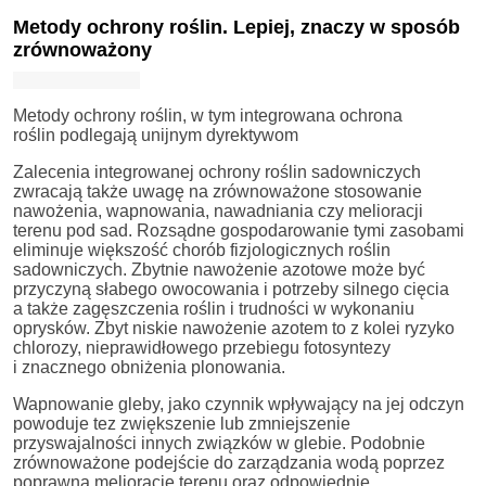
Metody ochrony roślin. Lepiej, znaczy w sposób
zrównoważony
Metody ochrony roślin, w tym integrowana ochrona
roślin podlegają unijnym dyrektywom
Zalecenia integrowanej ochrony roślin sadowniczych
zwracają także uwagę na zrównoważone stosowanie
nawożenia, wapnowania, nawadniania czy melioracji
terenu pod sad. Rozsądne gospodarowanie tymi zasobami
eliminuje większość chorób fizjologicznych roślin
sadowniczych. Zbytnie nawożenie azotowe może być
przyczyną słabego owocowania i potrzeby silnego cięcia
a także zagęszczenia roślin i trudności w wykonaniu
oprysków. Zbyt niskie nawożenie azotem to z kolei ryzyko
chlorozy, nieprawidłowego przebiegu fotosyntezy
i znacznego obniżenia plonowania.
Wapnowanie gleby, jako czynnik wpływający na jej odczyn
powoduje tez zwiększenie lub zmniejszenie
przyswajalności innych związków w glebie. Podobnie
zrównoważone podejście do zarządzania wodą poprzez
poprawną meliorację terenu oraz odpowiednie