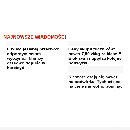
NAJNOWSZE WIADOMOŚCI
Luximo jesienią przeciwko
Ceny skupu tuczników:
odpornym rasom
nawet 7,50 zł/kg za klasę E.
wyczyńca. Niemcy
Brak świń napędza kolejne
czasowo dopuściły
podwyżki
herbicyd
Kleszcze czają się nawet
na podwórku. Tych miejsc
na ciele nie wolno pominąć