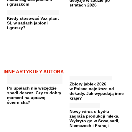
decyzje w sadzie po
i gruszkom
stratach 2026
Kiedy stosować Vaxiplant
SL w sadach jabłoni
i gruszy?
INNE ARTYKUŁY AUTORA
Zbiory jabłek 2026
Po upałach nie wszędzie
w Polsce najniższe od
spadł deszcz. Czy to dobry
dekady. Jak wypadają inne
moment na uprawę
kraje?
ścierniska?
Nowy wirus u bydła
zagraża produkcji mleka.
Wykryto go w Szwajcarii,
Niemczech i Francji