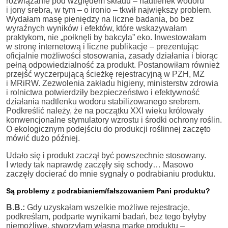
rozwiązanie pod względem składu – nadtlenek wodoru
i jony srebra, w tym – o ironio – tkwił największy problem.
Wydałam masę pieniędzy na liczne badania, bo bez
wyraźnych wyników i efektów, które wskazywałam
praktykom, nie „połknęli by bakcyla” eko. Inwestowałam
w stronę internetową i liczne publikacje – prezentując
oficjalnie możliwości stosowania, zasady działania i biorąc
pełną odpowiedzialność za produkt. Postanowiłam również
przejść wyczerpującą ścieżkę rejestracyjną w PZH, MZ
i MRiRW. Zezwolenia zakładu higieny, ministerstw zdrowia
i rolnictwa potwierdziły bezpieczeństwo i efektywność
działania nadtlenku wodoru stabilizowanego srebrem.
Podkreślić należy, że na początku XXI wieku królowały
konwencjonalne stymulatory wzrostu i środki ochrony roślin.
O ekologicznym podejściu do produkcji roślinnej zaczęto
mówić dużo później.
Udało się i produkt zaczął być powszechnie stosowany.
I wtedy tak naprawdę zaczęły się schody… Masowo
zaczęły docierać do mnie sygnały o podrabianiu produktu.
Są problemy z podrabianiem/fałszowaniem Pani produktu?
B.B.:
Gdy uzyskałam wszelkie możliwe rejestracje,
podkreślam, podparte wynikami badań, bez tego byłyby
niemożliwe, stworzyłam własną markę produktu –