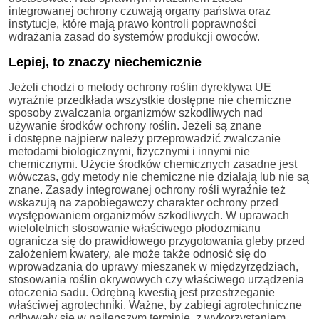
integrowanej ochrony czuwają organy państwa oraz
instytucje, które mają prawo kontroli poprawności
wdrażania zasad do systemów produkcji owoców.
Lepiej, to znaczy niechemicznie
Jeżeli chodzi o metody ochrony roślin dyrektywa UE
wyraźnie przedkłada wszystkie dostępne nie chemiczne
sposoby zwalczania organizmów szkodliwych nad
używanie środków ochrony roślin. Jeżeli są znane
i dostępne najpierw należy przeprowadzić zwalczanie
metodami biologicznymi, fizycznymi i innymi nie
chemicznymi. Użycie środków chemicznych zasadne jest
wówczas, gdy metody nie chemiczne nie działają lub nie są
znane. Zasady integrowanej ochrony rośli wyraźnie też
wskazują na zapobiegawczy charakter ochrony przed
występowaniem organizmów szkodliwych. W uprawach
wieloletnich stosowanie właściwego płodozmianu
ogranicza się do prawidłowego przygotowania gleby przed
założeniem kwatery, ale może także odnosić się do
wprowadzania do uprawy mieszanek w międzyrzędziach,
stosowania roślin okrywowych czy właściwego urządzenia
otoczenia sadu. Odrębną kwestią jest przestrzeganie
właściwej agrotechniki. Ważne, by zabiegi agrotechniczne
odbywały się w najlepszym terminie, z wykorzystaniem