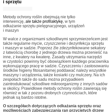
i sprzętu
Metody ochrony roślin obejmują nie tylko
interwencję,
ale także profilaktykę
, w tym
odkażanie sprzętu pielęgnacyjnego, urządzeń
i maszyn
W walce z organizmami szkodliwymi sprzymierzeńcem jest
także regularne mycie, czyszczenie i dezynfekcja sprzętu
i maszyn w sadzie. Poprzez źle zdezynfekowane sekatory
z łatwością chorobę z jednego drzewa można przenieść na
inne, z kwatery na kwaterę. Zasady utrzymania narzędzi
w czystości powinny być obowiązkiem każdego pracownika
wykonującego pracę w sadzie. Czyszczeniu i zastosowaniu
środków higieny fitosanitarnej poddawać należy wszystkie
maszyny i urządzenia, także kosiarki czy mulczery. Na ich
zespołach także do sadu można przypadkiem
zaintrodukować szkodliwe mikroorganizmy z innych sadów
w okolicy. Prawidłowe metody ochrony roślin zawierają się
również w tak z pozoru drobnych czynnościach, które
jednak są bardzo istotne.
O szczegółach dotyczących odkażania sprzętu oraz
możliwościach zabezpieczania ran przyciętych drzew