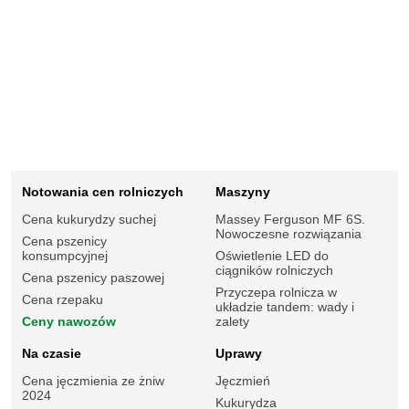
Notowania cen rolniczych
Maszyny
Cena kukurydzy suchej
Massey Ferguson MF 6S.
Nowoczesne rozwiązania
Cena pszenicy
konsumpcyjnej
Oświetlenie LED do
ciągników rolniczych
Cena pszenicy paszowej
Przyczepa rolnicza w
Cena rzepaku
układzie tandem: wady i
Ceny nawozów
zalety
Na czasie
Uprawy
Cena jęczmienia ze żniw
Jęczmień
2024
Kukurydza