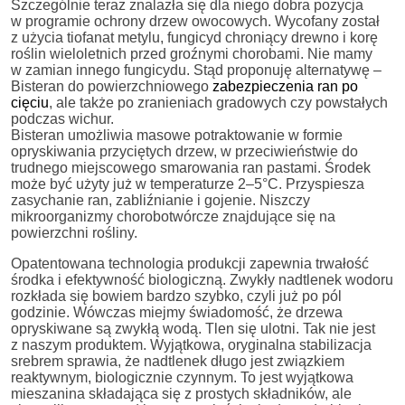
Szczególnie teraz znalazła się dla niego dobra pozycja
w programie ochrony drzew owocowych. Wycofany został
z użycia tiofanat metylu, fungicyd chroniący drewno i korę
roślin wieloletnich przed groźnymi chorobami. Nie mamy
w zamian innego fungicydu. Stąd proponuję alternatywę –
Bisteran do powierzchniowego
zabezpieczenia ran po
cięciu
, ale także po zranieniach gradowych czy powstałych
podczas wichur.
Bisteran umożliwia masowe potraktowanie w formie
opryskiwania przyciętych drzew, w przeciwieństwie do
trudnego miejscowego smarowania ran pastami. Środek
może być użyty już w temperaturze 2–5°C. Przyspiesza
zasychanie ran, zabliźnianie i gojenie. Niszczy
mikroorganizmy chorobotwórcze znajdujące się na
powierzchni rośliny.
Opatentowana technologia produkcji zapewnia trwałość
środka i efektywność biologiczną. Zwykły nadtlenek wodoru
rozkłada się bowiem bardzo szybko, czyli już po pól
godzinie. Wówczas miejmy świadomość, że drzewa
opryskiwane są zwykłą wodą. Tlen się ulotni. Tak nie jest
z naszym produktem. Wyjątkowa, oryginalna stabilizacja
srebrem sprawia, że nadtlenek długo jest związkiem
reaktywnym, biologicznie czynnym. To jest wyjątkowa
mieszanina składająca się z prostych składników, ale