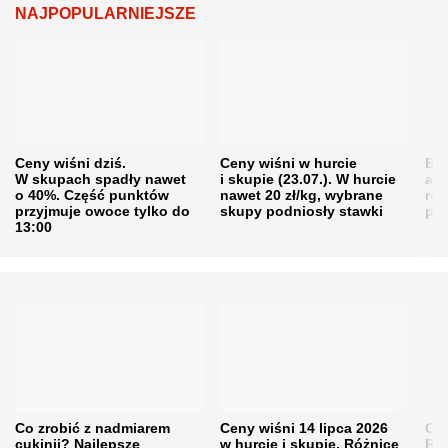
NAJPOPULARNIEJSZE
Ceny wiśni dziś.
Ceny wiśni w hurcie
Będ
W skupach spadły nawet
i skupie (23.07.). W hurcie
agr
o 40%. Część punktów
nawet 20 zł/kg, wybrane
rol
przyjmuje owoce tylko do
skupy podniosły stawki
pr
13:00
Co zrobić z nadmiarem
Ceny wiśni 14 lipca 2026
Cen
cukinii? Najlepsze
w hurcie i skupie. Różnice
Rol