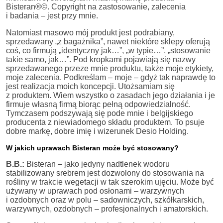
Bisteran®©. Copyright na zastosowanie, zalecenia
i badania – jest przy mnie.
Natomiast masowo mój produkt jest podrabiany,
sprzedawany „z bagażnika”, nawet niektóre sklepy oferują
coś, co firmują „identyczny jak…”, „w typie…”, „stosowanie
takie samo, jak…”. Pod kropkami pojawiają się nazwy
sprzedawanego przeze mnie produktu, także moje etykiety,
moje zalecenia. Podkreślam – moje – gdyż tak naprawdę to
jest realizacja moich koncepcji. Utożsamiam się
z produktem. Wiem wszystko o zasadach jego działania i je
firmuje własną firmą biorąc pełną odpowiedzialność.
Tymczasem podszywają się pode mnie i belgijskiego
producenta z niewiadomego składu produktem. To psuje
dobre markę, dobre imię i wizerunek Desio Holding.
W jakich uprawach Bisteran może być stosowany?
B.B.:
Bisteran – jako jedyny nadtlenek wodoru
stabilizowany srebrem jest dozwolony do stosowania na
rośliny w trakcie wegetacji w tak szerokim ujęciu. Może być
używany w uprawach pod osłonami – warzywnych
i ozdobnych oraz w polu – sadowniczych, szkółkarskich,
warzywnych, ozdobnych – profesjonalnych i amatorskich.