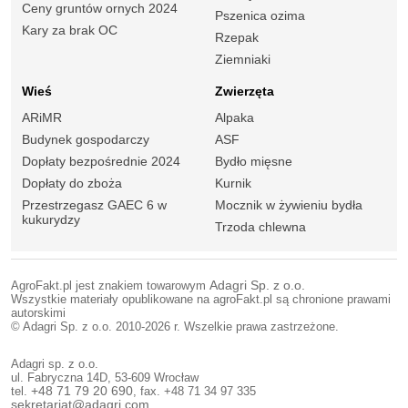
Ceny gruntów ornych 2024
Pszenica ozima
Kary za brak OC
Rzepak
Ziemniaki
Wieś
Zwierzęta
ARiMR
Alpaka
Budynek gospodarczy
ASF
Dopłaty bezpośrednie 2024
Bydło mięsne
Dopłaty do zboża
Kurnik
Przestrzegasz GAEC 6 w
Mocznik w żywieniu bydła
kukurydzy
Trzoda chlewna
AgroFakt.pl jest znakiem towarowym
Adagri Sp. z o.o.
Wszystkie materiały opublikowane na agroFakt.pl są chronione prawami
autorskimi
© Adagri Sp. z o.o. 2010-2026 r. Wszelkie prawa zastrzeżone.
Adagri sp. z o.o.
ul. Fabryczna 14D, 53-609 Wrocław
tel.
+48 71 79 20 690
, fax. +48 71 34 97 335
sekretariat@adagri.com