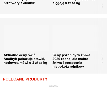
przetwory z cukinii!
sięgają 9 zł za kg
„pe
obn
Aktualne ceny świń.
Ceny pszenicy w żniwa
Ce
Analityk pokazuje stawki,
2026 rosną, ale mokre
Sku
hodowca mówi o 3 zł za kg
żniwa i potrącenia
kon
niepokoją rolników
POLECANE PRODUKTY
REKLAMA