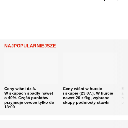
NAJPOPULARNIEJSZE
Ceny wiśni dziś.
Ceny wiśni w hurcie
Będ
W skupach spadły nawet
i skupie (23.07.). W hurcie
agr
o 40%. Część punktów
nawet 20 zł/kg, wybrane
rol
przyjmuje owoce tylko do
skupy podniosły stawki
pr
13:00