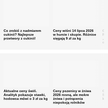
Co zrobić z nadmiarem
Ceny wiśni 14 lipca 2026
Cen
cukinii? Najlepsze
w hurcie i skupie. Różnice
Rol
przetwory z cukinii!
sięgają 9 zł za kg
„pe
obn
Aktualne ceny świń.
Ceny pszenicy w żniwa
Ce
Analityk pokazuje stawki,
2026 rosną, ale mokre
Sku
hodowca mówi o 3 zł za kg
żniwa i potrącenia
kon
niepokoją rolników