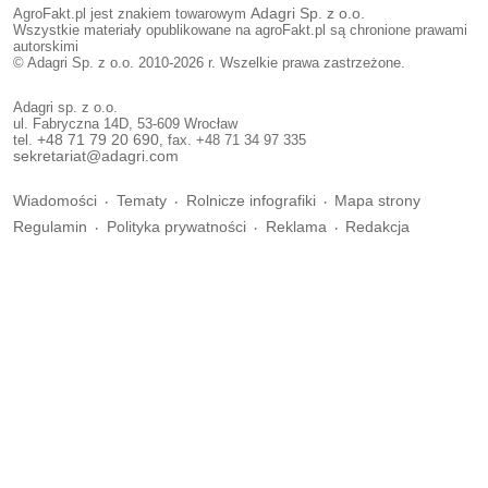
AgroFakt.pl jest znakiem towarowym
Adagri Sp. z o.o.
Wszystkie materiały opublikowane na agroFakt.pl są chronione prawami
autorskimi
© Adagri Sp. z o.o. 2010-2026 r. Wszelkie prawa zastrzeżone.
Adagri sp. z o.o.
ul. Fabryczna 14D, 53-609 Wrocław
tel.
+48 71 79 20 690
, fax. +48 71 34 97 335
sekretariat@adagri.com
Wiadomości
Tematy
Rolnicze infografiki
Mapa strony
Regulamin
Polityka prywatności
Reklama
Redakcja