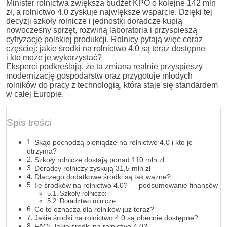
Minister rolnictwa zwiększa budżet KPO o kolejne 142 mln
zł, a rolnictwo 4.0 zyskuje największe wsparcie. Dzięki tej
decyzji szkoły rolnicze i jednostki doradcze kupią
nowoczesny sprzęt, rozwiną laboratoria i przyspieszą
cyfryzację polskiej produkcji. Rolnicy pytają więc coraz
częściej: jakie środki na rolnictwo 4.0 są teraz dostępne
i kto może je wykorzystać?
Eksperci podkreślają, że ta zmiana realnie przyspieszy
modernizację gospodarstw oraz przygotuje młodych
rolników do pracy z technologią, która staje się standardem
w całej Europie.
Spis treści
Skąd pochodzą pieniądze na rolnictwo 4.0 i kto je
otrzyma?
Szkoły rolnicze dostają ponad 110 mln zł
Doradcy rolniczy zyskują 31,5 mln zł
Dlaczego dodatkowe środki są tak ważne?
Ile środków na rolnictwo 4.0? — podsumowanie finansów
Szkoły rolnicze:
Doradztwo rolnicze:
Co to oznacza dla rolników już teraz?
Jakie środki na rolnictwo 4.0 są obecnie dostępne?
FAQ: Jakie środki na rolnictwo 4.0?