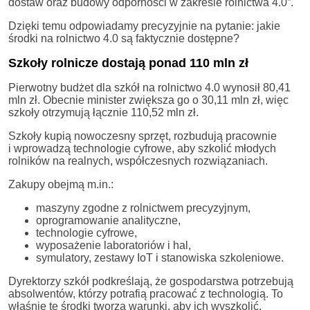
dostaw oraz budowy odporności w zakresie rolnictwa 4.0”.
Dzięki temu odpowiadamy precyzyjnie na pytanie: jakie
środki na rolnictwo 4.0 są faktycznie dostępne?
Szkoły rolnicze dostają ponad 110 mln zł
Pierwotny budżet dla szkół na rolnictwo 4.0 wynosił 80,41
mln zł. Obecnie minister zwiększa go o 30,11 mln zł, więc
szkoły otrzymują łącznie 110,52 mln zł.
Szkoły kupią nowoczesny sprzęt, rozbudują pracownie
i wprowadzą technologie cyfrowe, aby szkolić młodych
rolników na realnych, współczesnych rozwiązaniach.
Zakupy obejmą m.in.:
maszyny zgodne z rolnictwem precyzyjnym,
oprogramowanie analityczne,
technologie cyfrowe,
wyposażenie laboratoriów i hal,
symulatory, zestawy IoT i stanowiska szkoleniowe.
Dyrektorzy szkół podkreślają, że gospodarstwa potrzebują
absolwentów, którzy potrafią pracować z technologią. To
właśnie te środki tworzą warunki, aby ich wyszkolić.