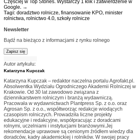
Częściej w Top Stories. Wystarczy 1 klik i zatwierdzenie w
Google.
→
Tagi:
doradztwo rolnicze,
finansowanie KPO,
minister
rolnictwa,
rolnictwo 4.0,
szkoły rolnicze
Newsletter
Bądź na bieżąco z informacjami z rynku rolnego
Zapisz się
Autor artykułu:
Katarzyna Kupczak
Katarzyna Kupczak – redaktor naczelna portalu Agrofakt.pl.
Absolwentka Wydziału Ogrodniczego Akademii Rolniczej w
Krakowie. Od 30 lat zawodowo związana z
dziennikarstwem rolniczym i branżą wydawniczą.
Pracowała w wydawnictwach Plantpress Sp. z o.o. oraz
Agrosan Sp. z o.o., współtworząc redakcje wiodących
czasopism rolniczych. Prowadziła liczne projekty
edukacyjne i redakcyjne, współpracując z doradcami
rolnymi, uczelniami i instytucjami branżowymi.Jej
rekomendacje uprawowe są cenionym źródłem wiedzy dla
doradców, kadry akademickiej i rolników. W swojej pracy