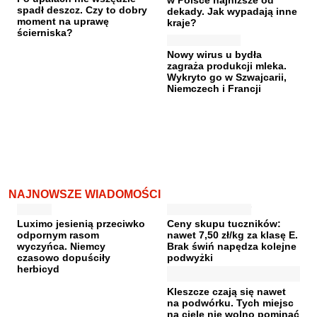
spadł deszcz. Czy to dobry
dekady. Jak wypadają inne
moment na uprawę
kraje?
ścierniska?
Nowy wirus u bydła
zagraża produkcji mleka.
Wykryto go w Szwajcarii,
Niemczech i Francji
NAJNOWSZE WIADOMOŚCI
Luximo jesienią przeciwko
Ceny skupu tuczników:
odpornym rasom
nawet 7,50 zł/kg za klasę E.
wyczyńca. Niemcy
Brak świń napędza kolejne
czasowo dopuściły
podwyżki
herbicyd
Kleszcze czają się nawet
na podwórku. Tych miejsc
na ciele nie wolno pominąć