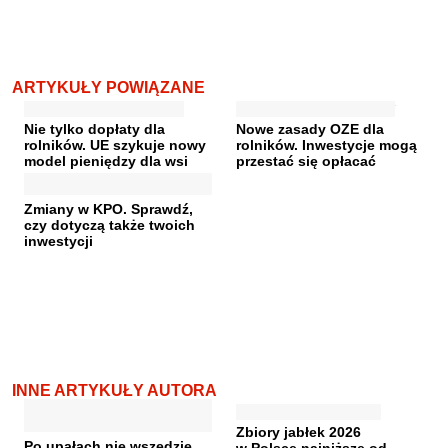
ARTYKUŁY POWIĄZANE
Nie tylko dopłaty dla
Nowe zasady OZE dla
rolników. UE szykuje nowy
rolników. Inwestycje mogą
model pieniędzy dla wsi
przestać się opłacać
Zmiany w KPO. Sprawdź,
czy dotyczą także twoich
inwestycji
INNE ARTYKUŁY AUTORA
Zbiory jabłek 2026
Po upałach nie wszędzie
w Polsce najniższe od