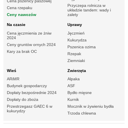
Cena pszenicy paszowej
Przyczepa rolnicza w
Cena rzepaku
układzie tandem: wady i
Ceny nawozów
zalety
Na czasie
Uprawy
Cena jęczmienia ze żniw
Jęczmień
2024
Kukurydza
Ceny gruntów ornych 2024
Pszenica ozima
Kary za brak OC
Rzepak
Ziemniaki
Wieś
Zwierzęta
ARiMR
Alpaka
Budynek gospodarczy
ASF
Dopłaty bezpośrednie 2024
Bydło mięsne
Dopłaty do zboża
Kurnik
Przestrzegasz GAEC 6 w
Mocznik w żywieniu bydła
kukurydzy
Trzoda chlewna