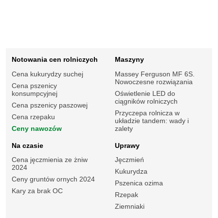
Notowania cen rolniczych
Maszyny
Cena kukurydzy suchej
Massey Ferguson MF 6S.
Nowoczesne rozwiązania
Cena pszenicy
konsumpcyjnej
Oświetlenie LED do
ciągników rolniczych
Cena pszenicy paszowej
Przyczepa rolnicza w
Cena rzepaku
układzie tandem: wady i
Ceny nawozów
zalety
Na czasie
Uprawy
Cena jęczmienia ze żniw
Jęczmień
2024
Kukurydza
Ceny gruntów ornych 2024
Pszenica ozima
Kary za brak OC
Rzepak
Ziemniaki