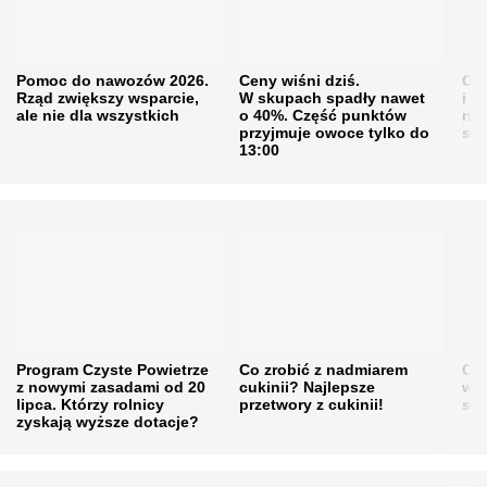
Pomoc do nawozów 2026.
Ceny wiśni dziś.
Cen
Rząd zwiększy wsparcie,
W skupach spadły nawet
i s
ale nie dla wszystkich
o 40%. Część punktów
naw
przyjmuje owoce tylko do
sku
13:00
Program Czyste Powietrze
Co zrobić z nadmiarem
Cen
z nowymi zasadami od 20
cukinii? Najlepsze
w h
lipca. Którzy rolnicy
przetwory z cukinii!
się
zyskają wyższe dotacje?