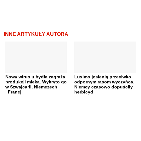
INNE ARTYKUŁY AUTORA
Nowy wirus u bydła zagraża
Luximo jesienią przeciwko
produkcji mleka. Wykryto go
odpornym rasom wyczyńca.
w Szwajcarii, Niemczech
Niemcy czasowo dopuściły
i Francji
herbicyd