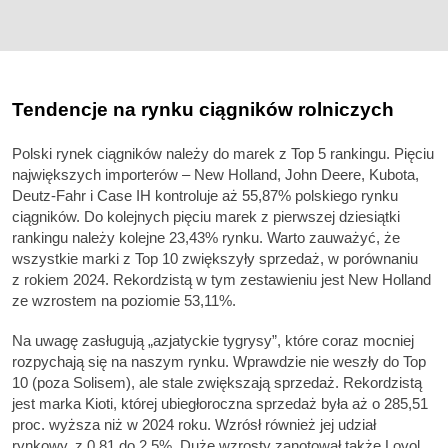
Tendencje na rynku ciągników rolniczych
Polski rynek ciągników należy do marek z Top 5 rankingu. Pięciu
największych importerów – New Holland, John Deere, Kubota,
Deutz-Fahr i Case IH kontroluje aż 55,87% polskiego rynku
ciągników. Do kolejnych pięciu marek z pierwszej dziesiątki
rankingu należy kolejne 23,43% rynku. Warto zauważyć, że
wszystkie marki z Top 10 zwiększyły sprzedaż, w porównaniu
z rokiem 2024. Rekordzistą w tym zestawieniu jest New Holland
ze wzrostem na poziomie 53,11%.
Na uwagę zasługują „azjatyckie tygrysy”, które coraz mocniej
rozpychają się na naszym rynku. Wprawdzie nie weszły do Top
10 (poza Solisem), ale stale zwiększają sprzedaż. Rekordzistą
jest marka Kioti, której ubiegłoroczna sprzedaż była aż o 285,51
proc. wyższa niż w 2024 roku. Wzrósł również jej udział
rynkowy, z 0,81 do 2,5%. Duże wzrosty zanotował także Lovol