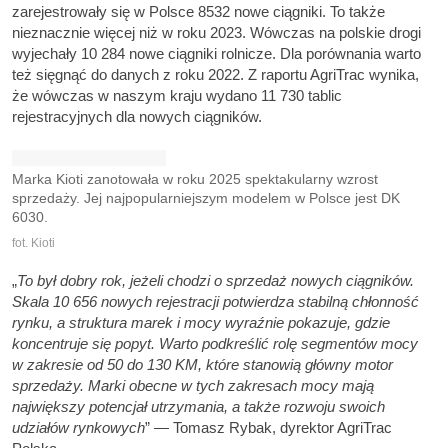
zarejestrowały się w Polsce 8532 nowe ciągniki. To także
nieznacznie więcej niż w roku 2023. Wówczas na polskie drogi
wyjechały 10 284 nowe ciągniki rolnicze. Dla porównania warto
też sięgnąć do danych z roku 2022. Z raportu AgriTrac wynika,
że wówczas w naszym kraju wydano 11 730 tablic
rejestracyjnych dla nowych ciągników.
Marka Kioti zanotowała w roku 2025 spektakularny wzrost
sprzedaży. Jej najpopularniejszym modelem w Polsce jest DK
6030.
fot. Kioti
„
To był dobry rok, jeżeli chodzi o sprzedaż nowych ciągników.
Skala 10 656 nowych rejestracji potwierdza stabilną chłonność
rynku, a struktura marek i mocy wyraźnie pokazuje, gdzie
koncentruje się popyt. Warto podkreślić rolę segmentów mocy
w zakresie od 50 do 130 KM, które stanowią główny motor
sprzedaży. Marki obecne w tych zakresach mocy mają
największy potencjał utrzymania, a także rozwoju swoich
udziałów rynkowych
” — Tomasz Rybak, dyrektor AgriTrac