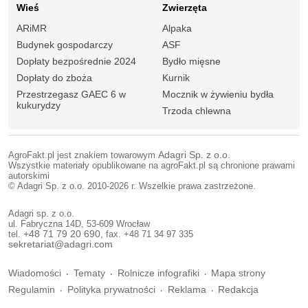
Wieś
Zwierzęta
ARiMR
Alpaka
Budynek gospodarczy
ASF
Dopłaty bezpośrednie 2024
Bydło mięsne
Dopłaty do zboża
Kurnik
Przestrzegasz GAEC 6 w
Mocznik w żywieniu bydła
kukurydzy
Trzoda chlewna
AgroFakt.pl jest znakiem towarowym
Adagri Sp. z o.o.
Wszystkie materiały opublikowane na agroFakt.pl są chronione prawami
autorskimi
© Adagri Sp. z o.o. 2010-2026 r. Wszelkie prawa zastrzeżone.
Adagri sp. z o.o.
ul. Fabryczna 14D, 53-609 Wrocław
tel.
+48 71 79 20 690
, fax. +48 71 34 97 335
sekretariat@adagri.com
Wiadomości
Tematy
Rolnicze infografiki
Mapa strony
Regulamin
Polityka prywatności
Reklama
Redakcja