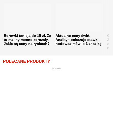
Borówki tanieją do 15 zł. Za
Aktualne ceny świń.
Cen
to maliny mocno zdrożały.
Analityk pokazuje stawki,
202
Jakie są ceny na rynkach?
hodowca mówi o 3 zł za kg
żni
nie
POLECANE PRODUKTY
REKLAMA