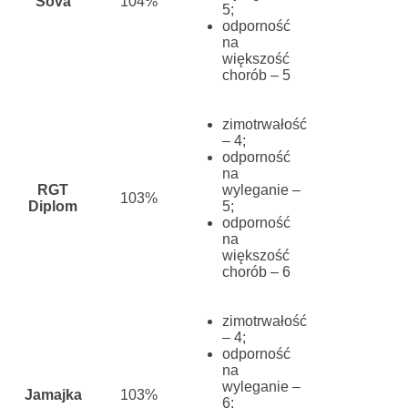
Sova
104%
5;
odporność
na
większość
chorób – 5
zimotrwałość
– 4;
odporność
na
RGT
wyleganie –
103%
Diplom
5;
odporność
na
większość
chorób – 6
zimotrwałość
– 4;
odporność
na
wyleganie –
Jamajka
103%
6;