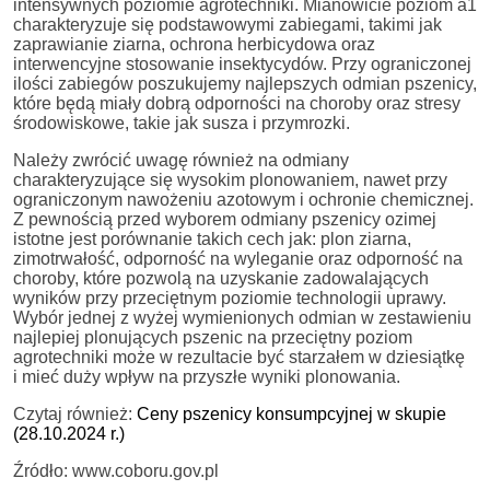
intensywnych poziomie agrotechniki. Mianowicie poziom a1
charakteryzuje się podstawowymi zabiegami, takimi jak
zaprawianie ziarna, ochrona herbicydowa oraz
interwencyjne stosowanie insektycydów. Przy ograniczonej
ilości zabiegów poszukujemy najlepszych odmian pszenicy,
które będą miały dobrą odporności na choroby oraz stresy
środowiskowe, takie jak susza i przymrozki.
Należy zwrócić uwagę również na odmiany
charakteryzujące się wysokim plonowaniem, nawet przy
ograniczonym nawożeniu azotowym i ochronie chemicznej.
Z pewnością przed wyborem odmiany pszenicy ozimej
istotne jest porównanie takich cech jak: plon ziarna,
zimotrwałość, odporność na wyleganie oraz odporność na
choroby, które pozwolą na uzyskanie zadowalających
wyników przy przeciętnym poziomie technologii uprawy.
Wybór jednej z wyżej wymienionych odmian w zestawieniu
najlepiej plonujących pszenic na przeciętny poziom
agrotechniki może w rezultacie być starzałem w dziesiątkę
i mieć duży wpływ na przyszłe wyniki plonowania.
Czytaj również:
Ceny pszenicy konsumpcyjnej w skupie
(28.10.2024 r.)
Źródło: www.coboru.gov.pl