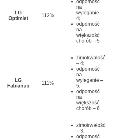
odporność
na
LG
wyleganie –
112%
Optimist
4;
odporność
na
większość
chorób – 5
zimotrwałość
– 4;
odporność
na
LG
wyleganie –
111%
Fabianus
5;
odporność
na
większość
chorób – 6
zimotrwałość
– 3;
odporność