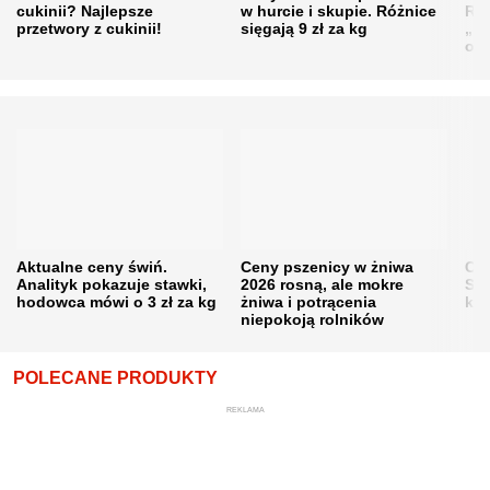
cukinii? Najlepsze
w hurcie i skupie. Różnice
Rol
przetwory z cukinii!
sięgają 9 zł za kg
„pe
obn
Aktualne ceny świń.
Ceny pszenicy w żniwa
Ce
Analityk pokazuje stawki,
2026 rosną, ale mokre
Sku
hodowca mówi o 3 zł za kg
żniwa i potrącenia
kon
niepokoją rolników
POLECANE PRODUKTY
REKLAMA