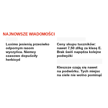
NAJNOWSZE WIADOMOŚCI
Luximo jesienią przeciwko
Ceny skupu tuczników:
odpornym rasom
nawet 7,50 zł/kg za klasę E.
wyczyńca. Niemcy
Brak świń napędza kolejne
czasowo dopuściły
podwyżki
herbicyd
Kleszcze czają się nawet
na podwórku. Tych miejsc
na ciele nie wolno pominąć