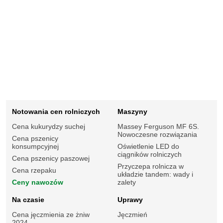
Notowania cen rolniczych
Maszyny
Cena kukurydzy suchej
Massey Ferguson MF 6S.
Nowoczesne rozwiązania
Cena pszenicy
konsumpcyjnej
Oświetlenie LED do
ciągników rolniczych
Cena pszenicy paszowej
Przyczepa rolnicza w
Cena rzepaku
układzie tandem: wady i
Ceny nawozów
zalety
Na czasie
Uprawy
Cena jęczmienia ze żniw
Jęczmień
2024