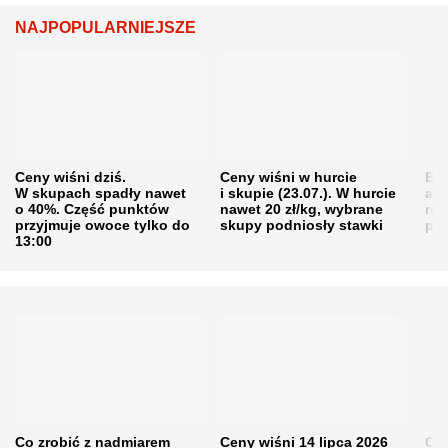
NAJPOPULARNIEJSZE
Ceny wiśni dziś.
Ceny wiśni w hurcie
Będ
W skupach spadły nawet
i skupie (23.07.). W hurcie
agr
o 40%. Część punktów
nawet 20 zł/kg, wybrane
rol
przyjmuje owoce tylko do
skupy podniosły stawki
pr
13:00
Co zrobić z nadmiarem
Ceny wiśni 14 lipca 2026
Cen