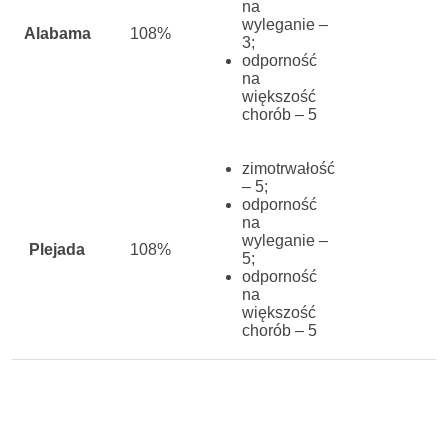
na
wyleganie –
Alabama
108%
3;
odporność
na
większość
chorób – 5
zimotrwałość
– 5;
odporność
na
wyleganie –
Plejada
108%
5;
odporność
na
większość
chorób – 5