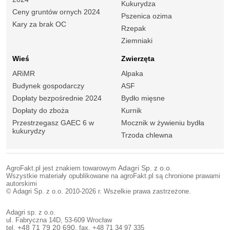
Kukurydza
Ceny gruntów ornych 2024
Pszenica ozima
Kary za brak OC
Rzepak
Ziemniaki
Wieś
Zwierzęta
ARiMR
Alpaka
Budynek gospodarczy
ASF
Dopłaty bezpośrednie 2024
Bydło mięsne
Dopłaty do zboża
Kurnik
Przestrzegasz GAEC 6 w
Mocznik w żywieniu bydła
kukurydzy
Trzoda chlewna
AgroFakt.pl jest znakiem towarowym
Adagri Sp. z o.o.
Wszystkie materiały opublikowane na agroFakt.pl są chronione prawami
autorskimi
© Adagri Sp. z o.o. 2010-2026 r. Wszelkie prawa zastrzeżone.
Adagri sp. z o.o.
ul. Fabryczna 14D, 53-609 Wrocław
tel.
+48 71 79 20 690
, fax. +48 71 34 97 335