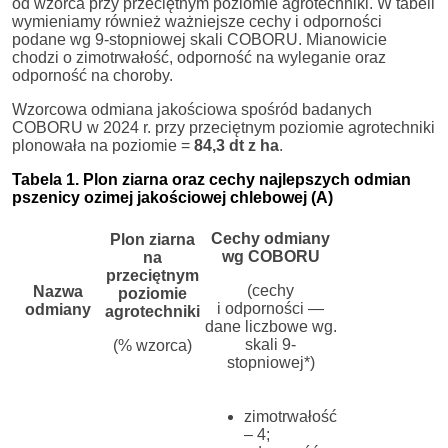
od wzorca przy przeciętnym poziomie agrotechniki. W tabeli
wymieniamy również ważniejsze cechy i odporności
podane wg 9-stopniowej skali COBORU. Mianowicie
chodzi o zimotrwałość, odporność na wyleganie oraz
odporność na choroby.
Wzorcowa odmiana jakościowa spośród badanych
COBORU w 2024 r. przy przeciętnym poziomie agrotechniki
plonowała na poziomie =
84,3 dt z ha
.
Tabela 1. Plon ziarna oraz cechy najlepszych odmian
pszenicy ozimej jakościowej chlebowej (A)
Cechy odmiany
Plon ziarna
wg COBORU
na
przeciętnym
(cechy
Nazwa
poziomie
i odporności —
odmiany
agrotechniki
dane liczbowe wg.
skali 9-
(% wzorca)
stopniowej*)
zimotrwałość
– 4;