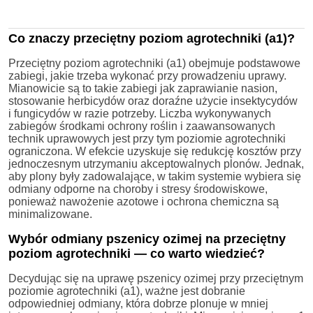
Co znaczy przeciętny poziom agrotechniki (a1)?
Przeciętny poziom agrotechniki (a1) obejmuje podstawowe
zabiegi, jakie trzeba wykonać przy prowadzeniu uprawy.
Mianowicie są to takie zabiegi jak zaprawianie nasion,
stosowanie herbicydów oraz doraźne użycie insektycydów
i fungicydów w razie potrzeby. Liczba wykonywanych
zabiegów środkami ochrony roślin i zaawansowanych
technik uprawowych jest przy tym poziomie agrotechniki
ograniczona. W efekcie uzyskuje się redukcję kosztów przy
jednoczesnym utrzymaniu akceptowalnych plonów. Jednak,
aby plony były zadowalające, w takim systemie wybiera się
odmiany odporne na choroby i stresy środowiskowe,
ponieważ nawożenie azotowe i ochrona chemiczna są
minimalizowane.
Wybór odmiany pszenicy ozimej na przeciętny
poziom agrotechniki — co warto wiedzieć?
Decydując się na uprawę pszenicy ozimej przy przeciętnym
poziomie agrotechniki (a1), ważne jest dobranie
odpowiedniej odmiany, która dobrze plonuje w mniej