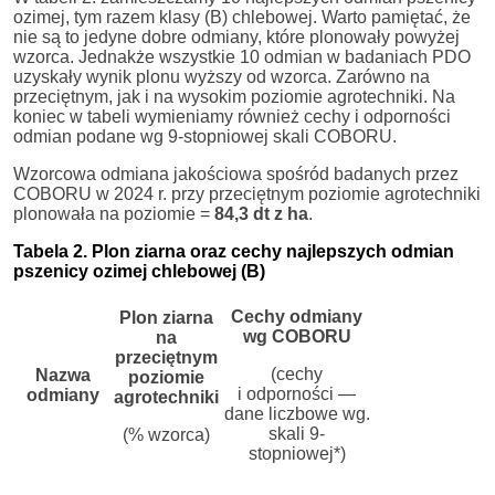
ozimej, tym razem klasy (B) chlebowej. Warto pamiętać, że
nie są to jedyne dobre odmiany, które plonowały powyżej
wzorca. Jednakże wszystkie 10 odmian w badaniach PDO
uzyskały wynik plonu wyższy od wzorca. Zarówno na
przeciętnym, jak i na wysokim poziomie agrotechniki. Na
koniec w tabeli wymieniamy również cechy i odporności
odmian podane wg 9-stopniowej skali COBORU.
Wzorcowa odmiana jakościowa spośród badanych przez
COBORU w 2024 r. przy przeciętnym poziomie agrotechniki
plonowała na poziomie =
84,3 dt z ha
.
Tabela 2. Plon ziarna oraz cechy najlepszych odmian
pszenicy ozimej chlebowej (B)
Cechy odmiany
Plon ziarna
wg COBORU
na
przeciętnym
(cechy
Nazwa
poziomie
i odporności —
odmiany
agrotechniki
dane liczbowe wg.
skali 9-
(% wzorca)
stopniowej*)