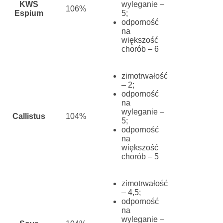
KWS
wyleganie –
106%
Espium
5;
odporność
na
większość
chorób – 6
zimotrwałość
– 2;
odporność
na
wyleganie –
Callistus
104%
5;
odporność
na
większość
chorób – 5
zimotrwałość
– 4,5;
odporność
na
wyleganie –