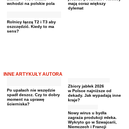
wchodzi na polskie pola
mają coraz większy
dylemat
Rolnicy łączą T2 i T3 aby
oszczędzić. Kiedy to ma
sens?
INNE ARTYKUŁY AUTORA
Zbiory jabłek 2026
Po upałach nie wszędzie
w Polsce najniższe od
spadł deszcz. Czy to dobry
dekady. Jak wypadają inne
moment na uprawę
kraje?
ścierniska?
Nowy wirus u bydła
zagraża produkcji mleka.
Wykryto go w Szwajcarii,
Niemczech i Francji