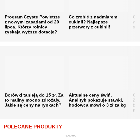
Program Czyste Powietrze
Co zrobić z nadmiarem
Cen
z nowymi zasadami od 20
cukinii? Najlepsze
w h
lipca. Którzy rolnicy
przetwory z cukinii!
się
zyskają wyższe dotacje?
Borówki tanieją do 15 zł. Za
Aktualne ceny świń.
Cen
to maliny mocno zdrożały.
Analityk pokazuje stawki,
202
Jakie są ceny na rynkach?
hodowca mówi o 3 zł za kg
żni
nie
POLECANE PRODUKTY
REKLAMA