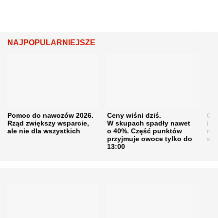
NAJPOPULARNIEJSZE
Pomoc do nawozów 2026.
Ceny wiśni dziś.
Cen
Rząd zwiększy wsparcie,
W skupach spadły nawet
i s
ale nie dla wszystkich
o 40%. Część punktów
naw
przyjmuje owoce tylko do
sku
13:00