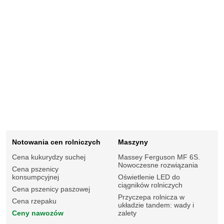
Notowania cen rolniczych
Maszyny
Cena kukurydzy suchej
Massey Ferguson MF 6S.
Nowoczesne rozwiązania
Cena pszenicy
konsumpcyjnej
Oświetlenie LED do
ciągników rolniczych
Cena pszenicy paszowej
Przyczepa rolnicza w
Cena rzepaku
układzie tandem: wady i
Ceny nawozów
zalety