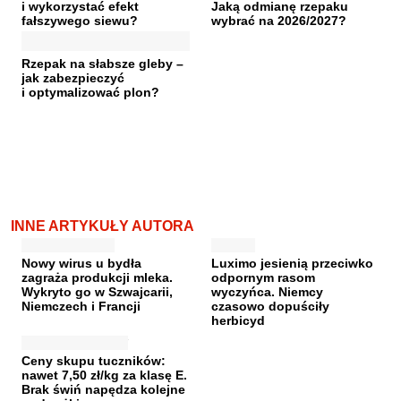
i wykorzystać efekt
Jaką odmianę rzepaku
fałszywego siewu?
wybrać na 2026/2027?
Rzepak na słabsze gleby –
jak zabezpieczyć
i optymalizować plon?
INNE ARTYKUŁY AUTORA
Nowy wirus u bydła
Luximo jesienią przeciwko
zagraża produkcji mleka.
odpornym rasom
Wykryto go w Szwajcarii,
wyczyńca. Niemcy
Niemczech i Francji
czasowo dopuściły
herbicyd
Ceny skupu tuczników:
nawet 7,50 zł/kg za klasę E.
Brak świń napędza kolejne