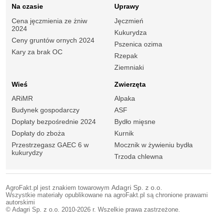
Na czasie
Uprawy
Cena jęczmienia ze żniw
Jęczmień
2024
Kukurydza
Ceny gruntów ornych 2024
Pszenica ozima
Kary za brak OC
Rzepak
Ziemniaki
Wieś
Zwierzęta
ARiMR
Alpaka
Budynek gospodarczy
ASF
Dopłaty bezpośrednie 2024
Bydło mięsne
Dopłaty do zboża
Kurnik
Przestrzegasz GAEC 6 w
Mocznik w żywieniu bydła
kukurydzy
Trzoda chlewna
AgroFakt.pl jest znakiem towarowym
Adagri Sp. z o.o.
Wszystkie materiały opublikowane na agroFakt.pl są chronione prawami
autorskimi
© Adagri Sp. z o.o. 2010-2026 r. Wszelkie prawa zastrzeżone.