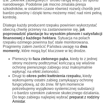
tzw. „okienek zabiegowych” urosło rangą wręcz do sportu
narodowego. Podobnie jak mocno zmalała presja
szkodników, w ostatnim czasie również rozwój chorób jest
bardzo powolny i dzięki temu możemy mieć nad nimi pełną
kontrolę.
Dlatego każdy producent rzepaku powinien wykorzystać
obecną chwilę przerwy na zastanowienie się,
jak
poprowadzić plantacje ku wysokim
plonom i satysfakcji
finansowej
z każdego hektara
. Sytuacja na polach
rzepaku ozimego powinna być stale monitorowana.
Pragniemy zatem zwrócić Państwa uwagę na
dwa
momenty
, które mogą być kluczowe w tej drodze.
Pierwszy to
faza zielonego
pąka
, kiedy to z jednej
strony możemy podtrzymać kończącą się właśnie
ochronę pierwszego zabiegu oraz maksymalnie
wpłynąć na efekt zieloności.
Drugi to
okres pełni
kwitnienia rzepaku,
kiedy
wykonujemy ostatni zabieg zamykający ochronę
fungicydową, aż do żniw. W tym momencie
potrzebujemy wyjątkowo systemicznej substancji
i o bardzo szerokim zakresie skutecznego działania.
Do tego zabiegu najlepiej wybrać
preparat z rodziny
Amistar
.