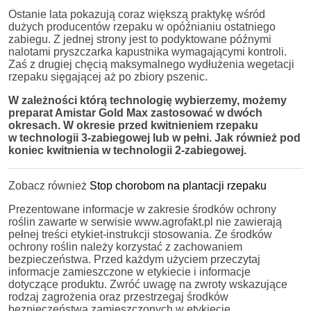
Ostanie lata pokazują coraz większą praktykę wśród
dużych producentów rzepaku w opóźnianiu ostatniego
zabiegu. Z jednej strony jest to podyktowane późnymi
nalotami pryszczarka kapustnika wymagającymi kontroli.
Zaś z drugiej chęcią maksymalnego wydłużenia wegetacji
rzepaku sięgającej aż po zbiory pszenic.
W zależności którą technologię wybierzemy, możemy
preparat Amistar Gold Max zastosować w dwóch
okresach. W
okresie przed kwitnieniem rzepaku
w technologii 3-zabiegowej lub w pełni. Jak również pod
koniec kwitnienia w technologii 2-zabiegowej.
Zobacz również
Stop chorobom na plantacji rzepaku
Prezentowane informacje w zakresie środków ochrony
roślin zawarte w serwisie www.agrofakt.pl nie zawierają
pełnej treści etykiet-instrukcji stosowania. Ze środków
ochrony roślin należy korzystać z zachowaniem
bezpieczeństwa. Przed każdym użyciem przeczytaj
informacje zamieszczone w etykiecie i informacje
dotyczące produktu. Zwróć uwagę na zwroty wskazujące
rodzaj zagrożenia oraz przestrzegaj środków
bezpieczeństwa zamieszczonych w etykiecie.