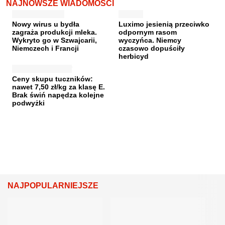
NAJNOWSZE WIADOMOŚCI
Nowy wirus u bydła
Luximo jesienią przeciwko
zagraża produkcji mleka.
odpornym rasom
Wykryto go w Szwajcarii,
wyczyńca. Niemcy
Niemczech i Francji
czasowo dopuściły
herbicyd
Ceny skupu tuczników:
nawet 7,50 zł/kg za klasę E.
Brak świń napędza kolejne
podwyżki
NAJPOPULARNIEJSZE