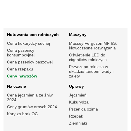
Notowania cen rolniczych
Maszyny
Cena kukurydzy suchej
Massey Ferguson MF 6S.
Nowoczesne rozwiązania
Cena pszenicy
konsumpcyjnej
Oświetlenie LED do
ciągników rolniczych
Cena pszenicy paszowej
Przyczepa rolnicza w
Cena rzepaku
układzie tandem: wady i
Ceny nawozów
zalety
Na czasie
Uprawy
Cena jęczmienia ze żniw
Jęczmień
2024
Kukurydza
Ceny gruntów ornych 2024
Pszenica ozima
Kary za brak OC
Rzepak
Ziemniaki