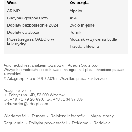
Wieś
Zwierzęta
ARiMR
Alpaka
Budynek gospodarczy
ASF
Dopłaty bezpośrednie 2024
Bydło mięsne
Dopłaty do zboża
Kurnik
Przestrzegasz GAEC 6 w
Mocznik w żywieniu bydła
kukurydzy
Trzoda chlewna
AgroFakt.pl jest znakiem towarowym
Adagri Sp. z o.o.
Wszystkie materiały opublikowane na agroFakt.pl są chronione prawami
autorskimi
© Adagri Sp. z o.o. 2010-2026 r. Wszelkie prawa zastrzeżone.
Adagri sp. z o.o.
ul. Fabryczna 14D, 53-609 Wrocław
tel.
+48 71 79 20 690
, fax. +48 71 34 97 335
sekretariat@adagri.com
Wiadomości
Tematy
Rolnicze infografiki
Mapa strony
Regulamin
Polityka prywatności
Reklama
Redakcja