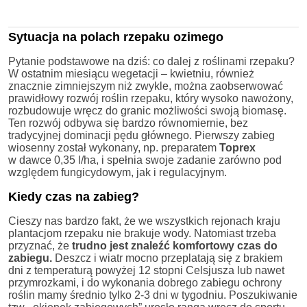
Sytuacja na polach rzepaku ozimego
Pytanie podstawowe na dziś: co dalej z roślinami rzepaku?
W ostatnim miesiącu wegetacji – kwietniu, również
znacznie zimniejszym niż zwykle, można zaobserwować
prawidłowy rozwój roślin rzepaku, który wysoko nawożony,
rozbudowuje wręcz do granic możliwości swoją biomasę.
Ten rozwój odbywa się bardzo równomiernie, bez
tradycyjnej dominacji pędu głównego. Pierwszy zabieg
wiosenny został wykonany, np. preparatem
Toprex
w dawce 0,35 l/ha, i spełnia swoje zadanie zarówno pod
względem fungicydowym, jak i regulacyjnym.
Kiedy czas na zabieg?
Cieszy nas bardzo fakt, że we wszystkich rejonach kraju
plantacjom rzepaku nie brakuje wody. Natomiast trzeba
przyznać, że
trudno jest znaleźć
komfortowy czas do
zabiegu.
Deszcz i wiatr mocno przeplatają się z brakiem
dni z temperaturą powyżej 12 stopni Celsjusza lub nawet
przymrozkami, i do wykonania dobrego zabiegu ochrony
roślin mamy średnio tylko 2-3 dni w tygodniu. Poszukiwanie