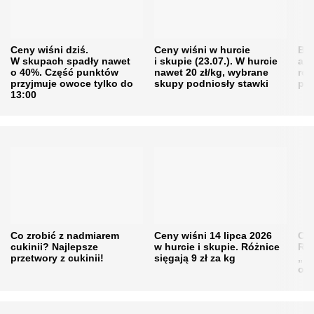
Ceny wiśni dziś.
Ceny wiśni w hurcie
Będ
W skupach spadły nawet
i skupie (23.07.). W hurcie
agr
o 40%. Część punktów
nawet 20 zł/kg, wybrane
rol
przyjmuje owoce tylko do
skupy podniosły stawki
pr
13:00
Co zrobić z nadmiarem
Ceny wiśni 14 lipca 2026
Cen
cukinii? Najlepsze
w hurcie i skupie. Różnice
Rol
przetwory z cukinii!
sięgają 9 zł za kg
„pe
obn