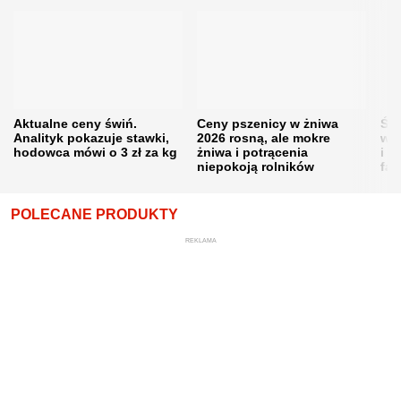
Aktualne ceny świń.
Ceny pszenicy w żniwa
Ści
Analityk pokazuje stawki,
2026 rosną, ale mokre
war
hodowca mówi o 3 zł za kg
żniwa i potrącenia
i w
niepokoją rolników
fał
POLECANE PRODUKTY
REKLAMA