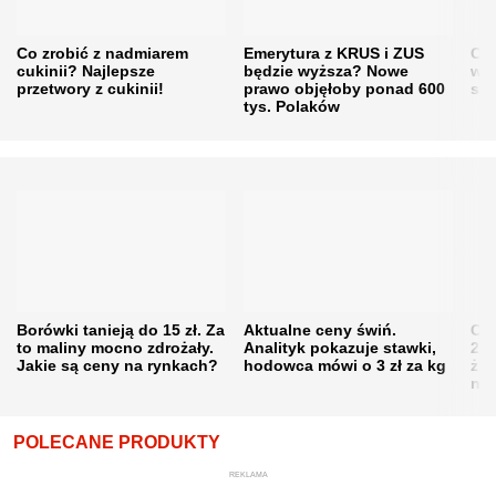
Co zrobić z nadmiarem
Emerytura z KRUS i ZUS
Cen
cukinii? Najlepsze
będzie wyższa? Nowe
w h
przetwory z cukinii!
prawo objęłoby ponad 600
się
tys. Polaków
Borówki tanieją do 15 zł. Za
Aktualne ceny świń.
Cen
to maliny mocno zdrożały.
Analityk pokazuje stawki,
202
Jakie są ceny na rynkach?
hodowca mówi o 3 zł za kg
żni
nie
POLECANE PRODUKTY
REKLAMA