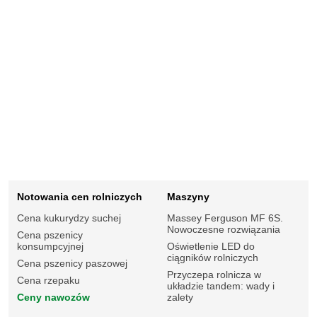
Notowania cen rolniczych
Maszyny
Cena kukurydzy suchej
Massey Ferguson MF 6S.
Nowoczesne rozwiązania
Cena pszenicy
konsumpcyjnej
Oświetlenie LED do
ciągników rolniczych
Cena pszenicy paszowej
Przyczepa rolnicza w
Cena rzepaku
układzie tandem: wady i
Ceny nawozów
zalety