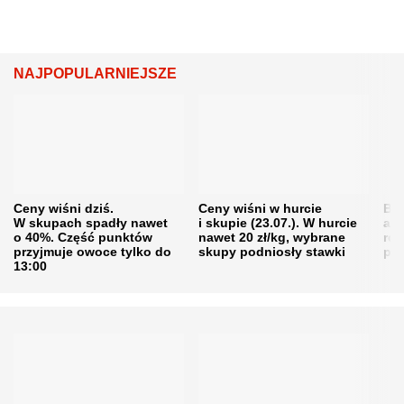
NAJPOPULARNIEJSZE
Ceny wiśni dziś.
Ceny wiśni w hurcie
Będ
W skupach spadły nawet
i skupie (23.07.). W hurcie
agr
o 40%. Część punktów
nawet 20 zł/kg, wybrane
rol
przyjmuje owoce tylko do
skupy podniosły stawki
pr
13:00