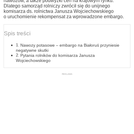
nawozów, a także podwyżki cen na krajowym rynku.
Dlatego samorząd rolniczy zwrócił się do unijnego
komisarza ds. rolnictwa Janusza Wojciechowskiego
o uruchomienie rekompensat za wprowadzone embargo.
Spis treści
Nawozy potasowe – embargo na Białoruś przyniesie
negatywne skutki
Pytania rolników do komisarza Janusza
Wojciechowskiego
REKLAMA