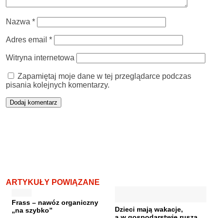
Nazwa
*
Adres email
*
Witryna internetowa
Zapamiętaj moje dane w tej przeglądarce podczas
pisania kolejnych komentarzy.
ARTYKUŁY POWIĄZANE
Frass – nawóz organiczny
Dzieci mają wakacje,
„na szybko”
a w gospodarstwie rusza