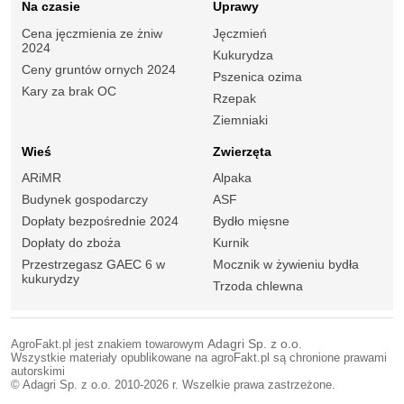
Na czasie
Uprawy
Cena jęczmienia ze żniw
Jęczmień
2024
Kukurydza
Ceny gruntów ornych 2024
Pszenica ozima
Kary za brak OC
Rzepak
Ziemniaki
Wieś
Zwierzęta
ARiMR
Alpaka
Budynek gospodarczy
ASF
Dopłaty bezpośrednie 2024
Bydło mięsne
Dopłaty do zboża
Kurnik
Przestrzegasz GAEC 6 w
Mocznik w żywieniu bydła
kukurydzy
Trzoda chlewna
AgroFakt.pl jest znakiem towarowym
Adagri Sp. z o.o.
Wszystkie materiały opublikowane na agroFakt.pl są chronione prawami
autorskimi
© Adagri Sp. z o.o. 2010-2026 r. Wszelkie prawa zastrzeżone.