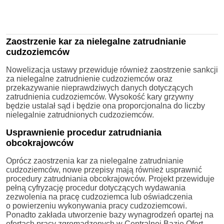
Zaostrzenie kar za nielegalne zatrudnianie
cudzoziemców
Nowelizacja ustawy przewiduje również zaostrzenie sankcji
za nielegalne zatrudnienie cudzoziemców oraz
przekazywanie nieprawdziwych danych dotyczących
zatrudnienia cudzoziemców. Wysokość kary grzywny
będzie ustalał sąd i będzie ona proporcjonalna do liczby
nielegalnie zatrudnionych cudzoziemców.
Usprawnienie procedur zatrudniania
obcokrajowców
Oprócz zaostrzenia kar za nielegalne zatrudnianie
cudzoziemców, nowe przepisy mają również usprawnić
procedury zatrudniania obcokrajowców. Projekt przewiduje
pełną cyfryzację procedur dotyczących wydawania
zezwolenia na pracę cudzoziemca lub oświadczenia
o powierzeniu wykonywania pracy cudzoziemcowi.
Ponadto zakłada utworzenie bazy wynagrodzeń opartej na
ofertach pracy zgromadzonych w Centralnej Bazie Ofert