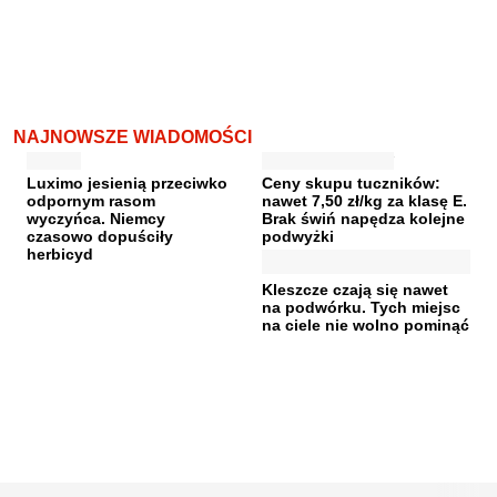
NAJNOWSZE WIADOMOŚCI
Luximo jesienią przeciwko
Ceny skupu tuczników:
odpornym rasom
nawet 7,50 zł/kg za klasę E.
wyczyńca. Niemcy
Brak świń napędza kolejne
czasowo dopuściły
podwyżki
herbicyd
Kleszcze czają się nawet
na podwórku. Tych miejsc
na ciele nie wolno pominąć