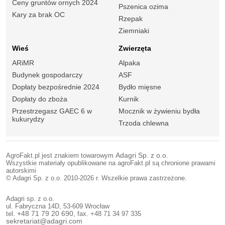
Ceny gruntów ornych 2024
Pszenica ozima
Kary za brak OC
Rzepak
Ziemniaki
Wieś
Zwierzęta
ARiMR
Alpaka
Budynek gospodarczy
ASF
Dopłaty bezpośrednie 2024
Bydło mięsne
Dopłaty do zboża
Kurnik
Przestrzegasz GAEC 6 w
Mocznik w żywieniu bydła
kukurydzy
Trzoda chlewna
AgroFakt.pl jest znakiem towarowym
Adagri Sp. z o.o.
Wszystkie materiały opublikowane na agroFakt.pl są chronione prawami
autorskimi
© Adagri Sp. z o.o. 2010-2026 r. Wszelkie prawa zastrzeżone.
Adagri sp. z o.o.
ul. Fabryczna 14D, 53-609 Wrocław
tel.
+48 71 79 20 690
, fax. +48 71 34 97 335
sekretariat@adagri.com