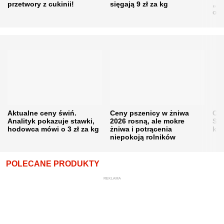
przetwory z cukinii!
sięgają 9 zł za kg
„pe
obn
Aktualne ceny świń.
Ceny pszenicy w żniwa
Ce
Analityk pokazuje stawki,
2026 rosną, ale mokre
Sku
hodowca mówi o 3 zł za kg
żniwa i potrącenia
kon
niepokoją rolników
POLECANE PRODUKTY
REKLAMA