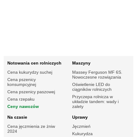
Notowania cen rolniczych
Maszyny
Cena kukurydzy suchej
Massey Ferguson MF 6S.
Nowoczesne rozwiązania
Cena pszenicy
konsumpcyjnej
Oświetlenie LED do
ciągników rolniczych
Cena pszenicy paszowej
Przyczepa rolnicza w
Cena rzepaku
układzie tandem: wady i
Ceny nawozów
zalety
Na czasie
Uprawy
Cena jęczmienia ze żniw
Jęczmień
2024
Kukurydza