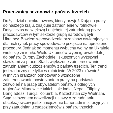
Pracownicy sezonowi z państw trzecich
Duży udział obcokrajowców, którzy przyjeżdżają do pracy
do naszego kraju, znajduje zatrudnienie w rolnictwie.
Dotychczas największą i najchętniej zatrudnianą przez
pracodawców w tym sektorze grupą narodową byli
Ukraińcy. Bowiem wprowadzenie przepisów otwierających
dla nich rynek pracy spowodowało przejście na uproszone
procedury. Jednak od momentu wybuchu wojny na Ukrainie
wiele się zmieniło. Wielu Ukraińców wyemigrowało dalej,
do państw Europy Zachodniej, skuszonych wyższymi
stawkami za pracę. Stąd zwiększone zainteresowanie
zatrudnianiem cudzoziemców z państw trzecich. Ten trend
jest widoczny nie tylko w rolnictwie. W 2023 r. również
w innych branżach odnotowano wzmożone
zainteresowanie powierzaniem pracy na podstawie
zezwoleń na pracę obywatelom państw z odległych
regionów. Mianowicie takich, jak: Indie, Nepal, Filipiny,
Bangladesz, Turcja, Kolumbia, Kazachstan czy Wietnam.
Stąd założeniem nowelizacji ustawy o zatrudnianiu
obcokrajowców jest zmniejszenie barier administracyjnych
przy zatrudnianiu cudzoziemców z państw trzecich.