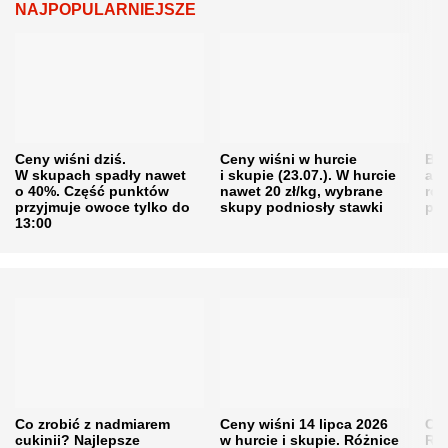
NAJPOPULARNIEJSZE
Ceny wiśni dziś.
Ceny wiśni w hurcie
Będ
W skupach spadły nawet
i skupie (23.07.). W hurcie
agr
o 40%. Część punktów
nawet 20 zł/kg, wybrane
rol
przyjmuje owoce tylko do
skupy podniosły stawki
pr
13:00
Co zrobić z nadmiarem
Ceny wiśni 14 lipca 2026
Cen
cukinii? Najlepsze
w hurcie i skupie. Różnice
Rol