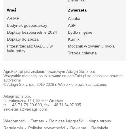
Wieś
Zwierzęta
ARiMR
Alpaka
Budynek gospodarczy
ASF
Dopłaty bezpośrednie 2024
Bydło mięsne
Dopłaty do zboża
Kurnik
Przestrzegasz GAEC 6 w
Mocznik w żywieniu bydła
kukurydzy
Trzoda chlewna
AgroFakt.pl jest znakiem towarowym
Adagri Sp. z o.o.
Wszystkie materiały opublikowane na agroFakt.pl są chronione prawami
autorskimi
© Adagri Sp. z o.o. 2010-2026 r. Wszelkie prawa zastrzeżone.
Adagri sp. z o.o.
ul. Fabryczna 14D, 53-609 Wrocław
tel.
+48 71 79 20 690
, fax. +48 71 34 97 335
sekretariat@adagri.com
Wiadomości
Tematy
Rolnicze infografiki
Mapa strony
Regulamin
Polityka prywatności
Reklama
Redakcja