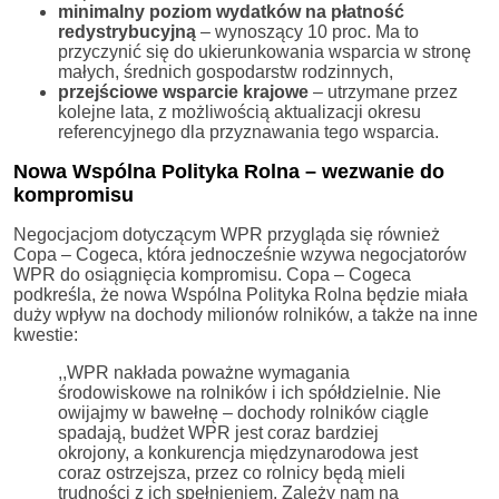
minimalny poziom wydatków na płatność
redystrybucyjną
– wynoszący 10 proc. Ma to
przyczynić się do ukierunkowania wsparcia w stronę
małych, średnich gospodarstw rodzinnych,
przejściowe wsparcie krajowe
– utrzymane przez
kolejne lata, z możliwością aktualizacji okresu
referencyjnego dla przyznawania tego wsparcia.
Nowa Wspólna Polityka Rolna – wezwanie do
kompromisu
Negocjacjom dotyczącym WPR przygląda się również
Copa – Cogeca, która jednocześnie wzywa negocjatorów
WPR do osiągnięcia kompromisu. Copa – Cogeca
podkreśla, że nowa Wspólna Polityka Rolna będzie miała
duży wpływ na dochody milionów rolników, a także na inne
kwestie:
,,WPR nakłada poważne wymagania
środowiskowe na rolników i ich spółdzielnie. Nie
owijajmy w bawełnę – dochody rolników ciągle
spadają, budżet WPR jest coraz bardziej
okrojony, a konkurencja międzynarodowa jest
coraz ostrzejsza, przez co rolnicy będą mieli
trudności z ich spełnieniem. Zależy nam na