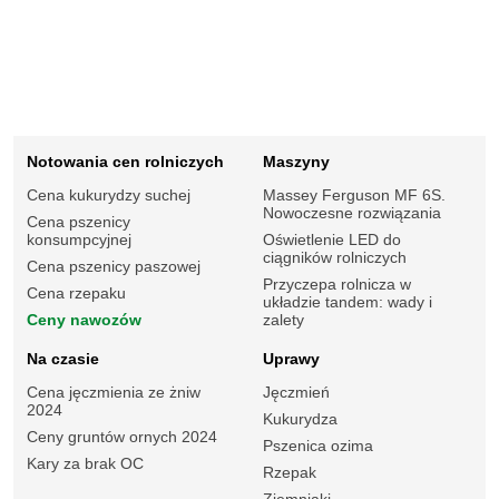
Notowania cen rolniczych
Maszyny
Cena kukurydzy suchej
Massey Ferguson MF 6S.
Nowoczesne rozwiązania
Cena pszenicy
konsumpcyjnej
Oświetlenie LED do
ciągników rolniczych
Cena pszenicy paszowej
Przyczepa rolnicza w
Cena rzepaku
układzie tandem: wady i
Ceny nawozów
zalety
Na czasie
Uprawy
Cena jęczmienia ze żniw
Jęczmień
2024
Kukurydza
Ceny gruntów ornych 2024
Pszenica ozima
Kary za brak OC
Rzepak
Ziemniaki