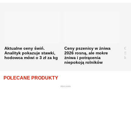
Aktualne ceny świń.
Ceny pszenicy w żniwa
Ce
Analityk pokazuje stawki,
2026 rosną, ale mokre
Sku
hodowca mówi o 3 zł za kg
żniwa i potrącenia
kon
niepokoją rolników
POLECANE PRODUKTY
REKLAMA