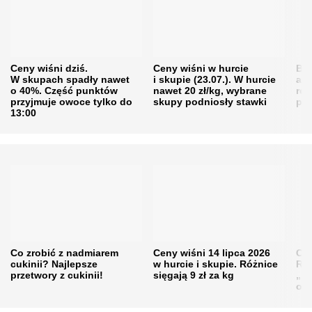
Ceny wiśni dziś.
Ceny wiśni w hurcie
Będ
W skupach spadły nawet
i skupie (23.07.). W hurcie
agr
o 40%. Część punktów
nawet 20 zł/kg, wybrane
rol
przyjmuje owoce tylko do
skupy podniosły stawki
pr
13:00
Co zrobić z nadmiarem
Ceny wiśni 14 lipca 2026
Cen
cukinii? Najlepsze
w hurcie i skupie. Różnice
Rol
przetwory z cukinii!
sięgają 9 zł za kg
„pe
obn