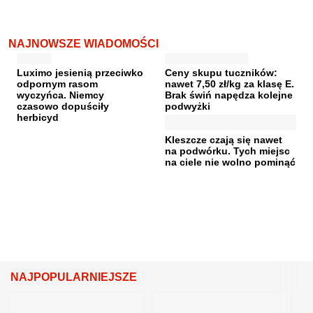
NAJNOWSZE WIADOMOŚCI
Luximo jesienią przeciwko
Ceny skupu tuczników:
odpornym rasom
nawet 7,50 zł/kg za klasę E.
wyczyńca. Niemcy
Brak świń napędza kolejne
czasowo dopuściły
podwyżki
herbicyd
Kleszcze czają się nawet
na podwórku. Tych miejsc
na ciele nie wolno pominąć
NAJPOPULARNIEJSZE