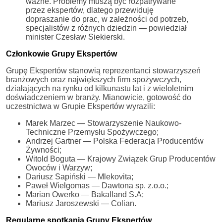
ważne. Problemy muszą być rozpatrywane
przez ekspertów, dlatego przewiduję
dopraszanie do prac, w zależności od potrzeb,
specjalistów z różnych dziedzin — powiedział
minister Czesław Siekierski.
Członkowie Grupy Ekspertów
Grupę Ekspertów stanowią reprezentanci stowarzyszeń
branżowych oraz największych firm spożywczych,
działających na rynku od kilkunastu lat i z wieloletnim
doświadczeniem w branży. Mianowicie, gotowość do
uczestnictwa w Grupie Ekspertów wyrazili:
Marek Marzec — Stowarzyszenie Naukowo-
Techniczne Przemysłu Spożywczego;
Andrzej Gartner — Polska Federacja Producentów
Żywności;
Witold Boguta — Krajowy Związek Grup Producentów
Owoców i Warzyw;
Dariusz Sapiński — Mlekovita;
Paweł Wielgomas — Dawtona sp. z.o.o.;
Marian Owerko — Bakalland S.A;
Mariusz Jaroszewski — Colian.
Regularne spotkania Grupy Ekspertów