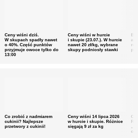
Ceny wiśni dziś.
Ceny wiśni w hurcie
Będ
W skupach spadły nawet
i skupie (23.07.). W hurcie
agr
o 40%. Część punktów
nawet 20 zł/kg, wybrane
rol
przyjmuje owoce tylko do
skupy podniosły stawki
pr
13:00
Co zrobić z nadmiarem
Ceny wiśni 14 lipca 2026
Cen
cukinii? Najlepsze
w hurcie i skupie. Różnice
Rol
przetwory z cukinii!
sięgają 9 zł za kg
„pe
obn