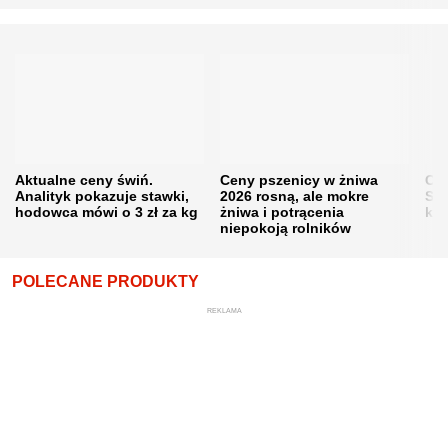
Aktualne ceny świń.
Ceny pszenicy w żniwa
Ce
Analityk pokazuje stawki,
2026 rosną, ale mokre
Sku
hodowca mówi o 3 zł za kg
żniwa i potrącenia
kon
niepokoją rolników
POLECANE PRODUKTY
REKLAMA