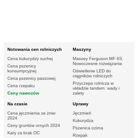
Notowania cen rolniczych
Maszyny
Cena kukurydzy suchej
Massey Ferguson MF 6S.
Nowoczesne rozwiązania
Cena pszenicy
konsumpcyjnej
Oświetlenie LED do
ciągników rolniczych
Cena pszenicy paszowej
Przyczepa rolnicza w
Cena rzepaku
układzie tandem: wady i
Ceny nawozów
zalety
Na czasie
Uprawy
Cena jęczmienia ze żniw
Jęczmień
2024
Kukurydza
Ceny gruntów ornych 2024
Pszenica ozima
Kary za brak OC
Rzepak