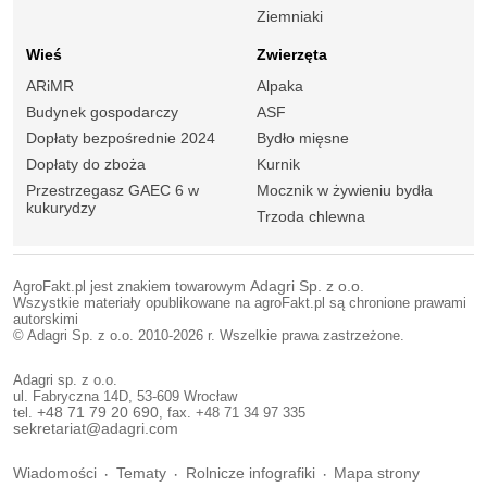
Ziemniaki
Wieś
Zwierzęta
ARiMR
Alpaka
Budynek gospodarczy
ASF
Dopłaty bezpośrednie 2024
Bydło mięsne
Dopłaty do zboża
Kurnik
Przestrzegasz GAEC 6 w
Mocznik w żywieniu bydła
kukurydzy
Trzoda chlewna
AgroFakt.pl jest znakiem towarowym
Adagri Sp. z o.o.
Wszystkie materiały opublikowane na agroFakt.pl są chronione prawami
autorskimi
© Adagri Sp. z o.o. 2010-2026 r. Wszelkie prawa zastrzeżone.
Adagri sp. z o.o.
ul. Fabryczna 14D, 53-609 Wrocław
tel.
+48 71 79 20 690
, fax. +48 71 34 97 335
sekretariat@adagri.com
Wiadomości
Tematy
Rolnicze infografiki
Mapa strony