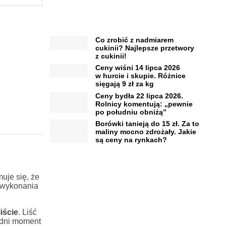
Co zrobić z nadmiarem
cukinii? Najlepsze przetwory
z cukinii!
Ceny wiśni 14 lipca 2026
w hurcie i skupie. Różnice
sięgają 9 zł za kg
Ceny bydła 22 lipca 2026.
Rolnicy komentują: „pewnie
po południu obniżą”
Borówki tanieją do 15 zł. Za to
maliny mocno zdrożały. Jakie
są ceny na rynkach?
uje się, że
 wykonania
iście
. Liść
iedni moment