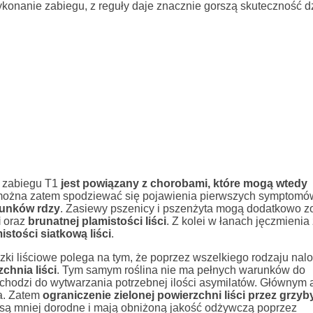
konanie zabiegu, z reguły daje znacznie gorszą skuteczność d
i zabiegu T1
jest powiązany z chorobami, które mogą wtedy
 można zatem spodziewać się pojawienia pierwszych symptomó
tunków rdzy
. Zasiewy pszenicy i pszenżyta mogą dodatkowo z
i
oraz
brunatnej plamistości liści
. Z kolei w łanach jęczmieni
istości siatkową liści
.
ki liściowe polega na tym, że poprzez wszelkiego rodzaju nalo
chnia liści
. Tym samym roślina nie ma pełnych warunków do
chodzi do wytwarzania potrzebnej ilości asymilatów. Głównym
ka. Zatem
ograniczenie zielonej powierzchni liści przez grzy
i są mniej dorodne i mają obniżoną jakość odżywczą poprzez