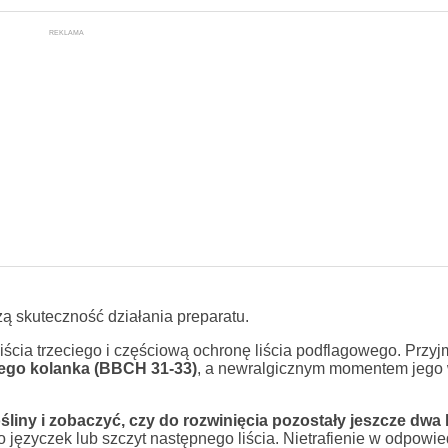
REKLAMA
ą skuteczność działania preparatu.
cia trzeciego i częściową ochronę liścia podflagowego. Przyjm
iego kolanka (BBCH 31-33)
, a newralgicznym momentem jego
liny i zobaczyć, czy do rozwinięcia pozostały jeszcze dwa l
go języczek lub szczyt następnego liścia. Nietrafienie w odpow