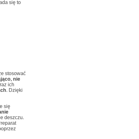
ada się to
kże stosować
jąco, nie
raz ich
ach
. Dzięki
e się
anie
ie deszczu.
reparat
oprzez