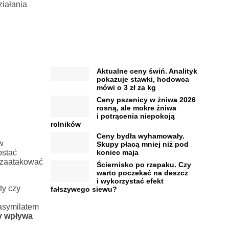
ziałania
Aktualne ceny świń. Analityk
pokazuje stawki, hodowca
mówi o 3 zł za kg
Ceny pszenicy w żniwa 2026
rosną, ale mokre żniwa
i potrącenia niepokoją
rolników
Ceny bydła wyhamowały.
w
Skupy płacą mniej niż pod
ostać
koniec maja
a zaatakować
Ściernisko po rzepaku. Czy
warto poczekać na deszcz
i wykorzystać efekt
ty czy
fałszywego siewu?
 asymilatem
by wpływa