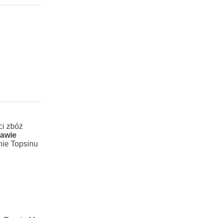
ci zbóż
rawie
nie Topsinu