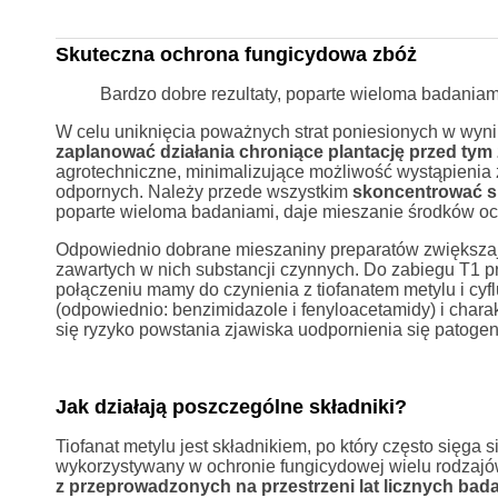
Skuteczna ochrona fungicydowa zbóż
Bardzo dobre rezultaty, poparte wieloma badaniam
W celu uniknięcia poważnych strat poniesionych w wynik
zaplanować działania chroniące plantację przed tym
agrotechniczne, minimalizujące możliwość wystąpienia 
odpornych. Należy przede wszystkim
skoncentrować s
poparte wieloma badaniami, daje mieszanie środków och
Odpowiednio dobrane mieszaniny preparatów zwiększaj
zawartych w nich substancji czynnych. Do zabiegu T1 p
połączeniu mamy do czynienia z tiofanatem metylu i cy
(odpowiednio: benzimidazole i fenyloacetamidy) i char
się ryzyko powstania zjawiska uodpornienia się patog
Jak działają poszczególne składniki?
Tiofanat metylu jest składnikiem, po który często sięga
wykorzystywany w ochronie fungicydowej wielu rodzajów 
z przeprowadzonych na przestrzeni lat licznych bad