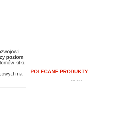
ozwojowi.
ozy poziom
tomów kilku
POLECANE PRODUKTY
ybowych na
REKLAMA