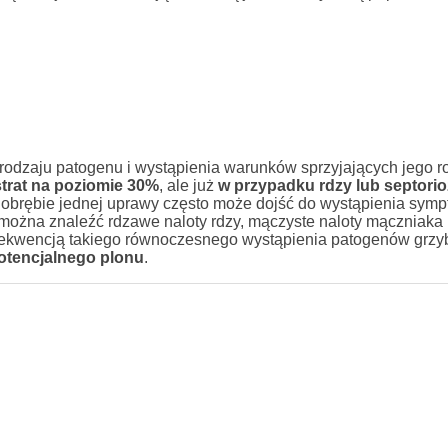
rodzaju patogenu i wystąpienia warunków sprzyjających jego r
trat na poziomie 30%
, ale już
w przypadku rdzy lub septori
obrębie jednej uprawy często może dojść do wystąpienia symp
h można znaleźć rdzawe naloty rdzy, mączyste naloty mączniaka
sekwencją takiego równoczesnego wystąpienia patogenów grz
potencjalnego plonu
.