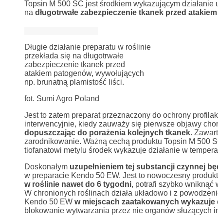
Topsin M 500 SC jest środkiem wykazującym działanie uk
na
długotrwałe zabezpieczenie tkanek przed atakie
Długie działanie preparatu w roślinie
przekłada się na długotrwałe
zabezpieczenie tkanek przed
atakiem patogenów, wywołujących
np. brunatną plamistość liści.
fot. Sumi Agro Poland
Jest to zatem preparat przeznaczony do ochrony profila
interwencyjnie, kiedy zauważy się pierwsze objawy ch
dopuszczając do porażenia kolejnych tkanek
. Zawart
zarodnikowanie. Ważną cechą produktu Topsin M 500 S
tiofanatowi metylu środek wykazuje działanie w tempera
Doskonałym
uzupełnieniem tej substancji czynnej bę
w preparacie Kendo 50 EW. Jest to nowoczesny produkt
w roślinie nawet do 6 tygodni
, potrafi szybko wniknąć 
W chronionych roślinach działa układowo i z powodzen
Kendo 50 EW
w miejscach zaatakowanych wykazuje dz
blokowanie wytwarzania przez nie organów służących im