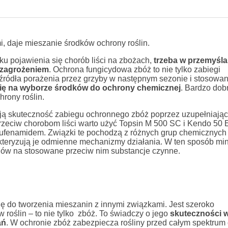
i, daje mieszanie środków ochrony roślin.
u pojawienia się chorób liści na zbożach,
trzeba w przemyśl
 zagrożeniem
. Ochrona fungicydowa zbóż to nie tylko zabiegi
źródła porażenia przez grzyby w następnym sezonie i stosowa
ię na wyborze środków do ochrony chemicznej
. Bardzo dobr
rony roślin.
ą skuteczność zabiegu ochronnego zbóż poprzez uzupełniając
rzeciw chorobom liści warto użyć Topsin M 500 SC i Kendo 50
flufenamidem. Związki te pochodzą z różnych grup chemicznych
akteryzują je odmienne mechanizmy działania. W ten sposób min
enów na stosowane przeciw nim substancje czynne.
 się do tworzenia mieszanin z innymi związkami. Jest szeroko
roślin – to nie tylko zbóż. To świadczy o jego
skuteczności w
ań
. W ochronie zbóż zabezpiecza rośliny przed całym spektrum c