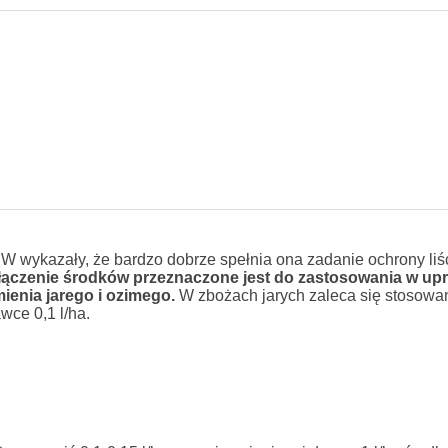
 wykazały, że bardzo dobrze spełnia ona zadanie ochrony liś
łączenie środków przeznaczone jest do zastosowania w up
mienia jarego i ozimego.
W zbożach jarych zaleca się stosowa
ce 0,1 l/ha.