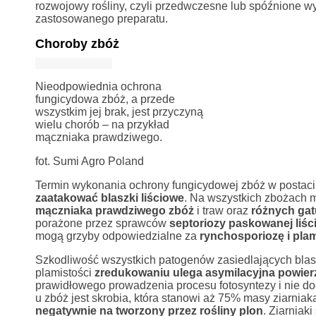
rozwojowy rośliny, czyli przedwczesne lub spóźnione wy
zastosowanego preparatu.
Choroby zbóż
Nieodpowiednia ochrona
fungicydowa zbóż, a przede
wszystkim jej brak, jest przyczyną
wielu chorób – na przykład
mączniaka prawdziwego.
fot. Sumi Agro Poland
Termin wykonania ochrony fungicydowej zbóż w postac
zaatakować blaszki liściowe
. Na wszystkich zbożach
mączniaka prawdziwego zbóż
i traw oraz
różnych ga
porażone przez sprawców
septoriozy paskowanej liśc
mogą grzyby odpowiedzialne za
rynchosporiozę i plam
Szkodliwość wszystkich patogenów zasiedlających blasz
plamistości
zredukowaniu ulega asymilacyjna powierz
prawidłowego prowadzenia procesu fotosyntezy i nie do
u zbóż jest skrobia, która stanowi aż 75% masy ziarnia
negatywnie na tworzony przez rośliny plon
. Ziarniak