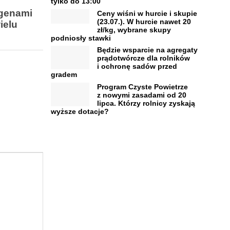
tylko do 13:00
ogenami
Ceny wiśni w hurcie i skupie
(23.07.). W hurcie nawet 20
ielu
zł/kg, wybrane skupy
podniosły stawki
Będzie wsparcie na agregaty
prądotwórcze dla rolników
i ochronę sadów przed
gradem
Program Czyste Powietrze
z nowymi zasadami od 20
lipca. Którzy rolnicy zyskają
wyższe dotacje?