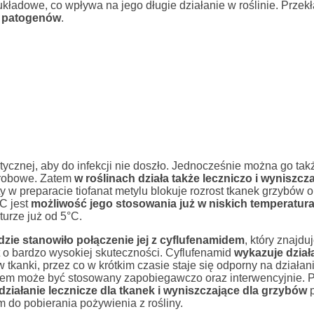
ładowe, co wpływa na jego długie działanie w roślinie. Przekł
m patogenów
.
ktycznej, aby do infekcji nie doszło. Jednocześnie można go ta
orobowe. Zatem
w roślinach działa także leczniczo i wyniszcza
y w preparacie tiofanat metylu blokuje rozrost tkanek grzybów o
C jest
możliwość jego stosowania już w niskich temperatur
turze już od 5°C.
dzie stanowiło połączenie jej z cyflufenamidem
, który znajduj
 o bardzo wysokiej skuteczności. Cyflufenamid
wykazuje dział
w tkanki, przez co w krótkim czasie staje się odporny na działan
iem może być stosowany zapobiegawczo oraz interwencyjnie. P
iałanie lecznicze dla tkanek i wyniszczające dla grzybów
p
 do pobierania pożywienia z rośliny.