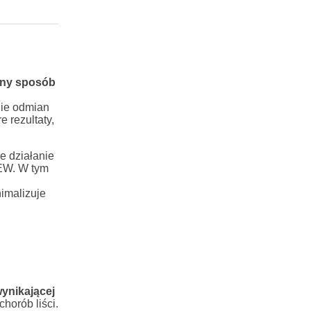
any sposób
nie odmian
e rezultaty,
e działanie
 EW. W tym
imalizuje
ynikającej
horób liści.