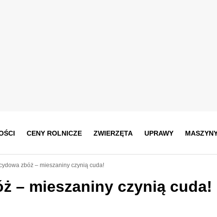
OŚCI
CENY ROLNICZE
ZWIERZĘTA
UPRAWY
MASZYN
cydowa zbóż – mieszaniny czynią cuda!
ż – mieszaniny czynią cuda!