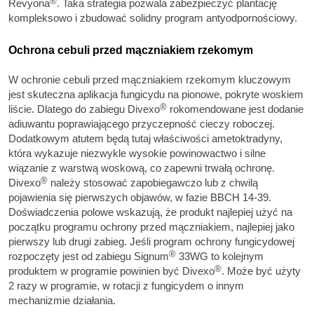
®
Revyona
. Taka strategia pozwala zabezpieczyć plantację
kompleksowo i zbudować solidny program antyodpornościowy.
Ochrona cebuli przed mączniakiem rzekomym
W ochronie cebuli przed mączniakiem rzekomym kluczowym
jest skuteczna aplikacja fungicydu na pionowe, pokryte woskiem
®
liście. Dlatego do zabiegu Divexo
rokomendowane jest dodanie
adiuwantu poprawiającego przyczepność cieczy roboczej.
Dodatkowym atutem będą tutaj właściwości ametoktradyny,
która wykazuje niezwykle wysokie powinowactwo i silne
wiązanie z warstwą woskową, co zapewni trwałą ochronę.
®
Divexo
należy stosować zapobiegawczo lub z chwilą
pojawienia się pierwszych objawów, w fazie BBCH 14-39.
Doświadczenia polowe wskazują, że produkt najlepiej użyć na
początku programu ochrony przed mączniakiem, najlepiej jako
pierwszy lub drugi zabieg. Jeśli program ochrony fungicydowej
®
rozpoczęty jest od zabiegu Signum
33WG to kolejnym
®
produktem w programie powinien być Divexo
. Może być użyty
2 razy w programie, w rotacji z fungicydem o innym
mechanizmie działania.