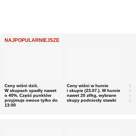
NAJPOPULARNIEJSZE
Ceny wiśni dziś.
Ceny wiśni w hurcie
Będ
W skupach spadły nawet
i skupie (23.07.). W hurcie
agr
o 40%. Część punktów
nawet 20 zł/kg, wybrane
rol
przyjmuje owoce tylko do
skupy podniosły stawki
pr
13:00