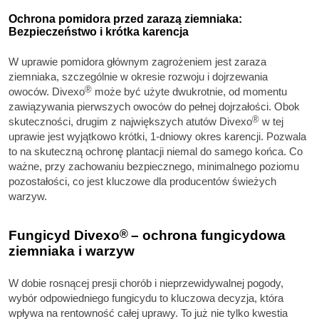
Ochrona pomidora przed zarazą ziemniaka:
Bezpieczeństwo i krótka karencja
W uprawie pomidora głównym zagrożeniem jest zaraza
ziemniaka, szczególnie w okresie rozwoju i dojrzewania
®
owoców. Divexo
może być użyte dwukrotnie, od momentu
zawiązywania pierwszych owoców do pełnej dojrzałości. Obok
®
skuteczności, drugim z największych atutów Divexo
w tej
uprawie jest wyjątkowo krótki, 1-dniowy okres karencji. Pozwala
to na skuteczną ochronę plantacji niemal do samego końca. Co
ważne, przy zachowaniu bezpiecznego, minimalnego poziomu
pozostałości, co jest kluczowe dla producentów świeżych
warzyw.
Fungicyd Divexo
®
– ochrona fungicydowa
ziemniaka i warzyw
W dobie rosnącej presji chorób i nieprzewidywalnej pogody,
wybór odpowiedniego fungicydu to kluczowa decyzja, która
wpływa na rentowność całej uprawy. To już nie tylko kwestia