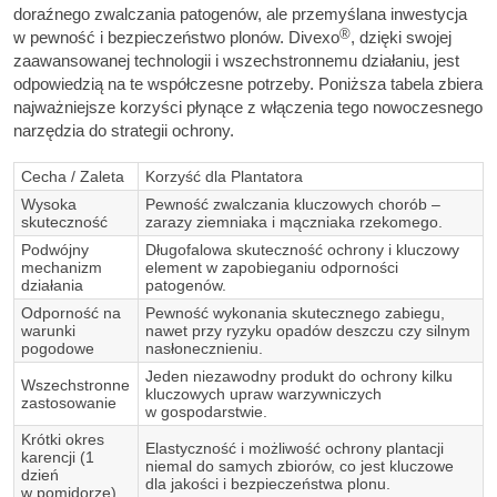
doraźnego zwalczania patogenów, ale przemyślana inwestycja
®
w pewność i bezpieczeństwo plonów. Divexo
, dzięki swojej
zaawansowanej technologii i wszechstronnemu działaniu, jest
odpowiedzią na te współczesne potrzeby. Poniższa tabela zbiera
najważniejsze korzyści płynące z włączenia tego nowoczesnego
narzędzia do strategii ochrony.
Cecha / Zaleta
Korzyść dla Plantatora
Wysoka
Pewność zwalczania kluczowych chorób –
skuteczność
zarazy ziemniaka i mączniaka rzekomego.
Podwójny
Długofalowa skuteczność ochrony i kluczowy
mechanizm
element w zapobieganiu odporności
działania
patogenów.
Odporność na
Pewność wykonania skutecznego zabiegu,
warunki
nawet przy ryzyku opadów deszczu czy silnym
pogodowe
nasłonecznieniu.
Jeden niezawodny produkt do ochrony kilku
Wszechstronne
kluczowych upraw warzywniczych
zastosowanie
w gospodarstwie.
Krótki okres
Elastyczność i możliwość ochrony plantacji
karencji (1
niemal do samych zbiorów, co jest kluczowe
dzień
dla jakości i bezpieczeństwa plonu.
w pomidorze)