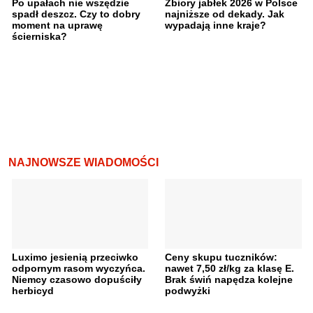
Po upałach nie wszędzie
Zbiory jabłek 2026 w Polsce
spadł deszcz. Czy to dobry
najniższe od dekady. Jak
moment na uprawę
wypadają inne kraje?
ścierniska?
NAJNOWSZE WIADOMOŚCI
Luximo jesienią przeciwko
Ceny skupu tuczników:
odpornym rasom wyczyńca.
nawet 7,50 zł/kg za klasę E.
Niemcy czasowo dopuściły
Brak świń napędza kolejne
herbicyd
podwyżki