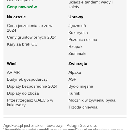
układzie tandem: wady i
Ceny nawozów
zalety
Na czasie
Uprawy
Cena jęczmienia ze żniw
Jęczmień
2024
Kukurydza
Ceny gruntów ornych 2024
Pszenica ozima
Kary za brak OC
Rzepak
Ziemniaki
Wieś
Zwierzęta
ARiMR
Alpaka
Budynek gospodarczy
ASF
Dopłaty bezpośrednie 2024
Bydło mięsne
Dopłaty do zboża
Kurnik
Przestrzegasz GAEC 6 w
Mocznik w żywieniu bydła
kukurydzy
Trzoda chlewna
AgroFakt.pl jest znakiem towarowym
Adagri Sp. z o.o.
Wszystkie materiały opublikowane na agroFakt.pl są chronione prawami