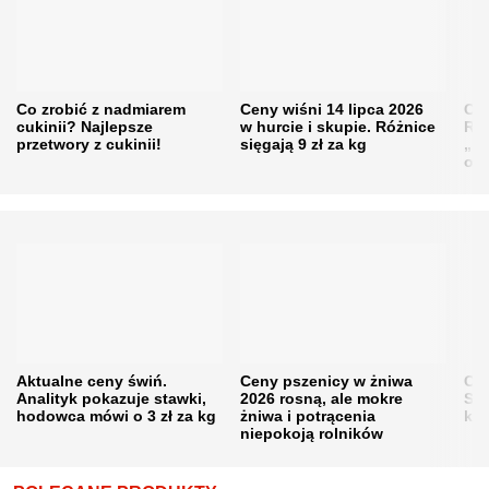
Co zrobić z nadmiarem
Ceny wiśni 14 lipca 2026
Cen
cukinii? Najlepsze
w hurcie i skupie. Różnice
Rol
przetwory z cukinii!
sięgają 9 zł za kg
„pe
obn
Aktualne ceny świń.
Ceny pszenicy w żniwa
Ce
Analityk pokazuje stawki,
2026 rosną, ale mokre
Sku
hodowca mówi o 3 zł za kg
żniwa i potrącenia
kon
niepokoją rolników