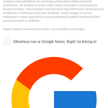
serwisie www.agrofakt.pl nie zawierają pełnej treści etykiet-instrukcji
stosowania. Ze środków ochrony roślin należy korzystać z zachowaniem
bezpieczeństwa. Przed każdym użyciem przeczytaj informacje zamieszczone
w etykiecie i informacje dotyczące produktu. Zwróć uwagę na zwroty
wskazujące rodzaj zagrożenia oraz przestrzegaj środków bezpieczeństwa
zamieszczonych w etykiecie.
Artykuł zawiera lokowanie produktu i ma charakter promocyjny.
Obserwuj nas w Google News. Bądź na bieżąco!