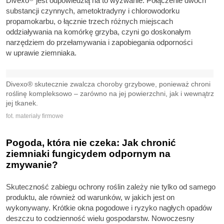
Divexo
jest odpowiedzią na to wyzwanie. Połączenie dwóch
substancji czynnych, ametoktradyny i chlorowodorku
propamokarbu, o łącznie trzech różnych miejscach
oddziaływania na komórkę grzyba, czyni go doskonałym
narzędziem do przełamywania i zapobiegania odporności
w uprawie ziemniaka.
Divexo® skutecznie zwalcza choroby grzybowe, ponieważ chroni
roślinę kompleksowo – zarówno na jej powierzchni, jak i wewnątrz
jej tkanek.
fot. materiały firmowe
Pogoda, która nie czeka: Jak chronić
ziemniaki fungicydem odpornym na
zmywanie?
Skuteczność zabiegu ochrony roślin zależy nie tylko od samego
produktu, ale również od warunków, w jakich jest on
wykonywany. Krótkie okna pogodowe i ryzyko nagłych opadów
deszczu to codzienność wielu gospodarstw. Nowoczesny