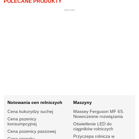
POLECANE PRODUKTY
REKLAMA
Notowania cen rolniczych
Maszyny
Cena kukurydzy suchej
Massey Ferguson MF 6S.
Nowoczesne rozwiązania
Cena pszenicy
konsumpcyjnej
Oświetlenie LED do
ciągników rolniczych
Cena pszenicy paszowej
Przyczepa rolnicza w
Cena rzepaku