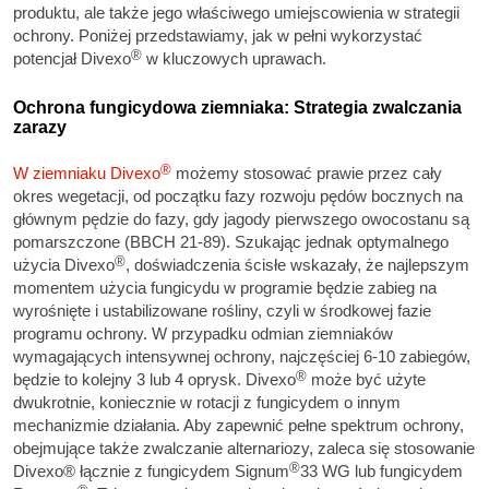
produktu, ale także jego właściwego umiejscowienia w strategii
ochrony. Poniżej przedstawiamy, jak w pełni wykorzystać
®
potencjał Divexo
w kluczowych uprawach.
Ochrona fungicydowa ziemniaka: Strategia zwalczania
zarazy
®
W ziemniaku Divexo
możemy stosować prawie przez cały
okres wegetacji, od początku fazy rozwoju pędów bocznych na
głównym pędzie do fazy, gdy jagody pierwszego owocostanu są
pomarszczone (BBCH 21-89). Szukając jednak optymalnego
®
użycia Divexo
, doświadczenia ścisłe wskazały, że najlepszym
momentem użycia fungicydu w programie będzie zabieg na
wyrośnięte i ustabilizowane rośliny, czyli w środkowej fazie
programu ochrony. W przypadku odmian ziemniaków
wymagających intensywnej ochrony, najczęściej 6-10 zabiegów,
®
będzie to kolejny 3 lub 4 oprysk. Divexo
może być użyte
dwukrotnie, koniecznie w rotacji z fungicydem o innym
mechanizmie działania. Aby zapewnić pełne spektrum ochrony,
obejmujące także zwalczanie alternariozy, zaleca się stosowanie
®
Divexo® łącznie z fungicydem Signum
33 WG lub fungicydem