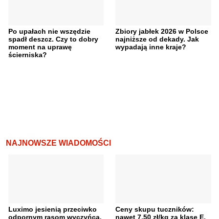
Po upałach nie wszędzie
Zbiory jabłek 2026 w Polsce
spadł deszcz. Czy to dobry
najniższe od dekady. Jak
moment na uprawę
wypadają inne kraje?
ścierniska?
NAJNOWSZE WIADOMOŚCI
Luximo jesienią przeciwko
Ceny skupu tuczników:
odpornym rasom wyczyńca.
nawet 7,50 zł/kg za klasę E.