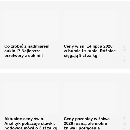
Co zrobić z nadmiarem
Ceny wiśni 14 lipca 2026
Cen
cukinii? Najlepsze
w hurcie i skupie. Różnice
Rol
przetwory z cukinii!
sięgają 9 zł za kg
„pe
obn
Aktualne ceny świń.
Ceny pszenicy w żniwa
Ce
Analityk pokazuje stawki,
2026 rosną, ale mokre
Sku
hodowca mówi o 3 zł za kg
żniwa i potrącenia
kon