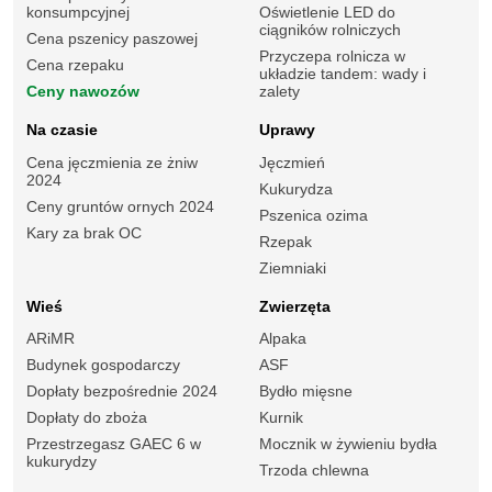
konsumpcyjnej
Oświetlenie LED do
ciągników rolniczych
Cena pszenicy paszowej
Przyczepa rolnicza w
Cena rzepaku
układzie tandem: wady i
Ceny nawozów
zalety
Na czasie
Uprawy
Cena jęczmienia ze żniw
Jęczmień
2024
Kukurydza
Ceny gruntów ornych 2024
Pszenica ozima
Kary za brak OC
Rzepak
Ziemniaki
Wieś
Zwierzęta
ARiMR
Alpaka
Budynek gospodarczy
ASF
Dopłaty bezpośrednie 2024
Bydło mięsne
Dopłaty do zboża
Kurnik
Przestrzegasz GAEC 6 w
Mocznik w żywieniu bydła
kukurydzy
Trzoda chlewna