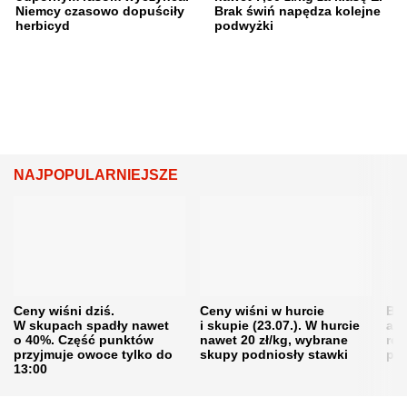
Niemcy czasowo dopuściły
Brak świń napędza kolejne
herbicyd
podwyżki
NAJPOPULARNIEJSZE
Ceny wiśni dziś.
Ceny wiśni w hurcie
Będ
W skupach spadły nawet
i skupie (23.07.). W hurcie
agr
o 40%. Część punktów
nawet 20 zł/kg, wybrane
rol
przyjmuje owoce tylko do
skupy podniosły stawki
pr
13:00