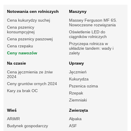
Notowania cen rolniczych
Maszyny
Cena kukurydzy suchej
Massey Ferguson MF 6S.
Nowoczesne rozwiązania
Cena pszenicy
konsumpcyjnej
Oświetlenie LED do
ciągników rolniczych
Cena pszenicy paszowej
Przyczepa rolnicza w
Cena rzepaku
układzie tandem: wady i
Ceny nawozów
zalety
Na czasie
Uprawy
Cena jęczmienia ze żniw
Jęczmień
2024
Kukurydza
Ceny gruntów ornych 2024
Pszenica ozima
Kary za brak OC
Rzepak
Ziemniaki
Wieś
Zwierzęta
ARiMR
Alpaka
Budynek gospodarczy
ASF