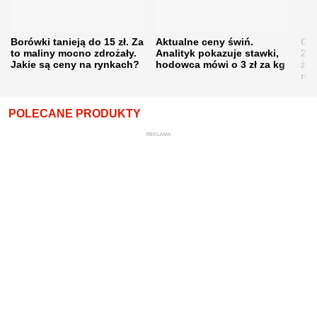
Borówki tanieją do 15 zł. Za
Aktualne ceny świń.
Cen
to maliny mocno zdrożały.
Analityk pokazuje stawki,
202
Jakie są ceny na rynkach?
hodowca mówi o 3 zł za kg
żni
nie
POLECANE PRODUKTY
REKLAMA