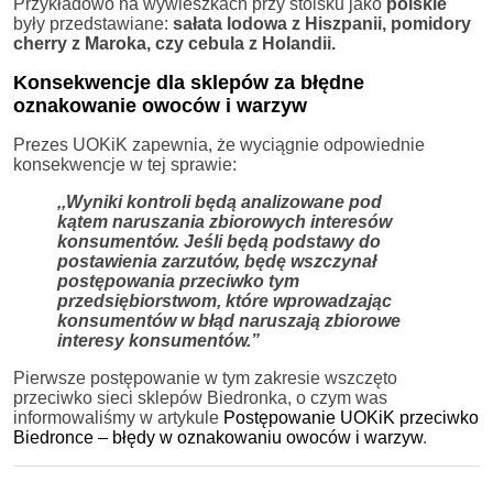
Przykładowo na wywieszkach przy stoisku jako
polskie
były przedstawiane:
sałata lodowa z Hiszpanii, pomidory
cherry z Maroka, czy cebula z Holandii.
Konsekwencje dla sklepów za błędne
oznakowanie owoców i warzyw
Prezes UOKiK zapewnia, że wyciągnie odpowiednie
konsekwencje w tej sprawie:
,,Wyniki kontroli będą analizowane pod
kątem naruszania zbiorowych interesów
konsumentów. Jeśli będą podstawy do
postawienia zarzutów, będę wszczynał
postępowania przeciwko tym
przedsiębiorstwom, które wprowadzając
konsumentów w błąd naruszają zbiorowe
interesy konsumentów.”
Pierwsze postępowanie w tym zakresie wszczęto
przeciwko sieci sklepów Biedronka, o czym was
informowaliśmy w artykule
Postępowanie UOKiK przeciwko
Biedronce – błędy w oznakowaniu owoców i warzyw
.