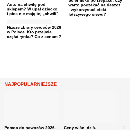
Ściernisko po rzepaku. Czy
Auto na chwilę pod
warto poczekać na deszcz
sklepem? W upał dziecko
i wykorzystać efekt
i pies nie mają tej „chwili”
fałszywego siewu?
Niższe zbiory owoców 2026
w Polsce. Kto przejmie
część rynku? Co z cenami?
NAJPOPULARNIEJSZE
Pomoc do nawozów 2026.
Ceny wiśni dziś.
Cen