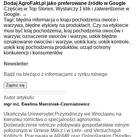
Dodaj AgroFakt.pl jako preferowane źródło w Google
Częściej w Top Stories. Wystarczy 1 klik i zatwierdzenie w
Google.
→
Tagi:
błędna informacja o kraju pochodzenia owoce i
warzywa,
błędne etykiety na produktach,
Czy na etykiecie
musi być kraj pochodzenia,
kraj pochodzenia owoców i
warzyw,
oznaczenie owoców i warzyw,
uokik błędne
oznakowanie owoców i warzyw,
uokik kary,
uokik kontrole,
uokik kraj pochodzenia produktów,
urząd ochrony
konkurencji i konsumentów
Newsletter
Bądź na bieżąco z informacjami z rynku rolnego
Zapisz się
Autor artykułu:
mgr inż. Ewelina Marciniak-Czerniatowicz
Ukończyła Uniwersytet Przyrodniczy we Wrocławiu na
kierunku rolnictwo o specjalności agronomia.
Doświadczenie rolnicze zdobywała gospodarstwie rolnym
położonym w Gminie Milicz i w Lehr- und Versuchsgut
Köllitsch. Pracowała w ARiMR oraz Dolnośląskim Ośrodku