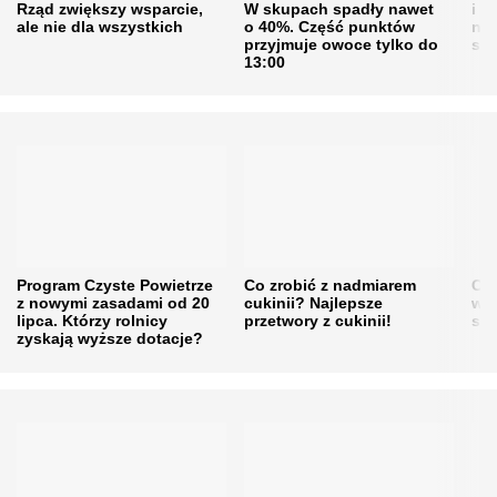
Rząd zwiększy wsparcie,
W skupach spadły nawet
i s
ale nie dla wszystkich
o 40%. Część punktów
naw
przyjmuje owoce tylko do
sku
13:00
Program Czyste Powietrze
Co zrobić z nadmiarem
Cen
z nowymi zasadami od 20
cukinii? Najlepsze
w h
lipca. Którzy rolnicy
przetwory z cukinii!
się
zyskają wyższe dotacje?